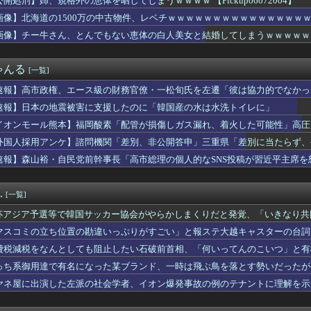
公開処刑】姉、規格外の恵体を晒してしまうｗｗｗｗ 【Pickup06072004】
ッテリーが膨らんで画面が剥がれてきたんやが
画像】北海道の1500万の中古物件、レベチｗｗｗｗｗｗｗｗｗｗｗｗｗｗｗ
位置の勘違いっぷりがすごい」と報ステ大越キャスターの台詞に視聴...
国に臨検された場合は「台湾軍が対応」と台湾軍トップ！
画像】チー牛さん、とんでもない恵体の白人美女と結婚してしまうｗｗｗｗｗｗｗｗ 【
らく、ガチでブチギレてしまう！！！！！！
コネクトツーの松山氏、JUMP公式にブロックされるｗｗｗｗｗｗ...
ゃんる
[一覧]
、マジでヤバイぞ・・・
まれる「銀」は従来推定よりも約55％多かった？ 隕石の分析結果...
速報】高市政権、エース級の財務官僚・一松旬氏を左遷「彼は協力的でなかっ
1500万の中古物件、レベチｗｗｗｗｗｗｗｗｗｗｗｗｗｗｗｗｗ...
速報】日本の地震被害に支援したのに「韓国産の水は水洗トイレに」
】主砲よりMS貼り付けが正解？ブリッジ剥き出しの謎を考察
サーキットでパレード走行訓練中だった白バイが転倒事故 20代の...
イオンモール熊本】福岡酸素「配管が損傷しガス漏れ、着火した可能性」高圧
国防関連技術保護を重視し供給連鎖から中国系を完全排除へ 供給業...
外国人採用アンケ】諮問機関「差別、非公開答申」三重県「差別に当たらず、
ん、とんでもない恵体の白人美女と結婚してしまうｗｗｗｗｗｗｗｗ...
速報】森山裕・自民党前幹事長「高市総理の個人的なSNS投稿が習近平主席を
としても阻止したい石破前首相、「何いってんのこいつ」と有権者を...
信、ガチで逝く・・・・・・
総合病院 地震発生時の手術室の映像が色んな意味で衝撃的だと話題...
.
[一覧]
地震被害に支援したのに「韓国産の水は水洗トイレに」
ー王国ブラジルで進むサッカー離れ 36％が「関心なし」
杯アジア予選等で韓国サッカー協会がやらかしまくりだと発覚、「いきなり共
井のシミ数えてれば終わるでな」と押し倒されて性行為 → 凄いこ...
する声も……
マスコミの立ち位置の勘違いっぷりがすごい」と報ステ大越キャスターの台詞
星」を史上初めて発見か--しかし「衛星」の定義を揺るがす事態に...
ようという思惑がひしひしと
楽部の顧問に楽器買えって言われた」親「いくらなの？」娘「60万...
費税減税をなんとしても阻止したい石破前首相、「何いってんのこいつ」と有
人が騒ぐ「水洗い」は予備洗浄だった！日本の飲食店の衛生習慣を解説
っち系御用達で有名になった某ブランド、一時は飛ぶ鳥を落とす勢いだったが
ケット残骸、月面に衝突か…ファルコン9の上段！
ヤネ屋に出演した左派の社会学者、イオン爆発事故の例のテナントに理解を示
おむつ交換で噛みつかれ」看護助手の男を逮捕 90歳入院患者の顔...
女 ←くっそかわいいと話題にｗｗｗ 【Pickup06072...
有名になった某ブランド、一時は飛ぶ鳥を落とす勢いだったが今期の...