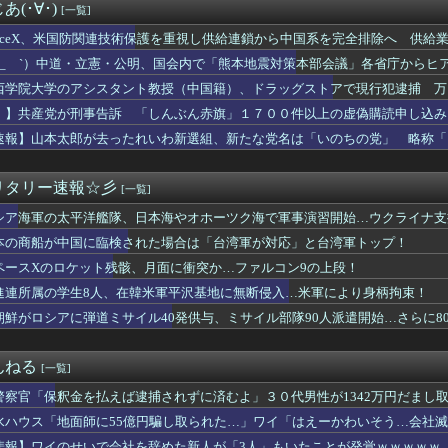
の手帳を発見してしまった、、、、
(･∀･)
[一覧]
20機種にバックドア 外部から完全制御できる機能が仕込まれていた
上抜け 1ドル158円台
paceX、米国防関連技術保護を重視し供給連鎖から中国系を完全排除へ 供給業
＆ののかちゃん、異色のコンビで「まんが日本昔ばなし」を舞台化し...
らせないこと」「中国製の設備・部品を使わないこと」を要求し監査実施
 ´_ゝ`）中道・立憲・公明、国会内で「熊本地震対策本部会議」各省庁から
れる風潮にドラマ脚本家が不快感、「何度もクマに会ったことがある...
、人手、宿泊施設の不足や、外国人実習生の方々にも対応してほしい」今日の
西学院大学のアシスタント教授（中国籍）、ドラッグストアで現行犯逮捕 万
自民党前幹事長「高市総理の個人的なSNS投稿が習近平主席を怒ら...
31日から3日までしかない社畜w
！】共産党が刑事告訴 「しんぶん赤旗」１７００件以上の虚偽購読申し込み
ん、8月6日の原爆の日にトンデモ持論を展開し物議… → ネット...
速報】山本太郎が去ったれいわ新選組、新たな党名は「いのちの党」 略称「
肝入りの「戦艦トランプ」、一隻作るのに4兆円かかる模様wwww...
木村祐一さん、誰だか分からないくらい激変してしまう・・・
人民、中国人民と連帯して戦おー！悪政高市を打倒するぞー！」
リタリー速報☆彡
[一覧]
嚇射撃に怯まないと射殺される恐ろしい国になる…
シア海軍の太平洋艦隊、日本海やオホーツク海で軍事演習開始…ウクライナ支
師に55億円騙し取られた…」ワイ「はえーかわいそう…会社滅茶苦...
率､バブル期並み2割強 白書はインフレ防衛の格差注視
本の商船が中国に臨検された場合は「台湾軍が対応」と台湾軍トップ！
みんなで大家さん」が約2881億円の債務超過 分配金の支払い停...
ペースXのロケット残骸、月面に衝突か…ファルコン9の上段！
PUとGPUをモールス信号で通信！？MicrosoftとT...
ーマノイド登場、人手不足深刻化の医療・製造現場などでの活用想定！
進連所属の学生8人、在韓米軍平沢基地に無断侵入…米軍により身柄拘束！
ス、1円（クーポン）で投げ売りｗｗｗｗｗｗｗｗｗｗｗ
朝鮮がロシアに弾道ミサイル40発供与、ミサイル部隊90人派遣開始…さらに8
大使館に侵入した自衛官、地裁で動機明かす「中国の強硬な外交方針...
やることになったから案くれ
NHK性加害の出演者は「今も普通の顔して芸能活動してる」ネット...
んねる
[一覧]
日本一周”
警察官「保釈金を払えば逮捕されずに済むよ」３０代男性が1342万円だまし
00円でもミャンマー人に逃げられる…地方の雇用崩壊がヤバい
ース級の財務官僚・一松旬氏が”異例転出”へ 官邸幹部「協力的で...
水ハウス「地面師に55億円騙し取られた…」ワイ「はえーかわいそう…会社
くらいの建売住宅(4LDK)買って家族で幸せに暮らしてるんやが
悲報】ワイのせいで会社を辞めた新人が「3人」もいたことが発覚ｗｗｗｗｗ