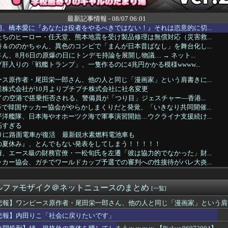
最新記事情報 - 08/07 06:01
、橋本愛に『あなたは役者をやるべきではない！』それは恣意的に切...
ちのヒーロー・任天堂、熊本地震を受け製品修理は無償対応（災害救...
＆ののかちゃん、異色のコンビで「まんが日本昔ばなし」を舞台化し...
ん、8月6日の原爆の日にトンデモ持論を展開し物議… → ネット...
肝入りの「戦艦トランプ」、一隻作るのに4兆円かかる模様wwww...
ス原作者・尾田栄一郎さん、他の人と同じ「漫画家」という肩書きに...
業株式会社が10月よりプチプチ株式会社に社名変更
イの空港で搭乗拒否される、警備員が「つり目」ジェスチャー―香港...
で韓国サッカー協会がやらかしまくりだと発覚、「いきなり共同開催...
洋艦隊、日本海やオホーツク海で軍事演習開始…ウクライナ支援続け...
高すぎる
ぶりに路面電車が復活 最新鋭水素燃料電池車も
の夏休み』、とんでもない発表をしてしまう！！！！！
、エース級の財務官僚・一松旬氏を左遷「彼は協力的でなかった」財...
カー協会、ガチでワールドカップ予選での審判への性接待がバレ大炎...
こ「社会に戻りたいです」
者が現れまくり、通報頻発！災害支援にも悪影響が及んでしまう…
ルファモザイク＠ネットニュースのまとめ
イオンの移動速度が最大1万倍に？次世代全固体電池の設計指針を変...
[一覧]
2億6500万円 福岡県議会「海外視察費」公表
悲報】ワンピース原作者・尾田栄一郎さん、他の人と同じ「漫画家」という肩
は感染症16.6%！喫煙・飲酒より多い衝撃の真実
悲報】内田りこ「社会に戻りたいです」
りつつある」ブルームバーグが突き付けた韓国金融市場の崖っぷち ...
格外の恵体を晒してしまうｗｗｗｗ 【Pickup060720...