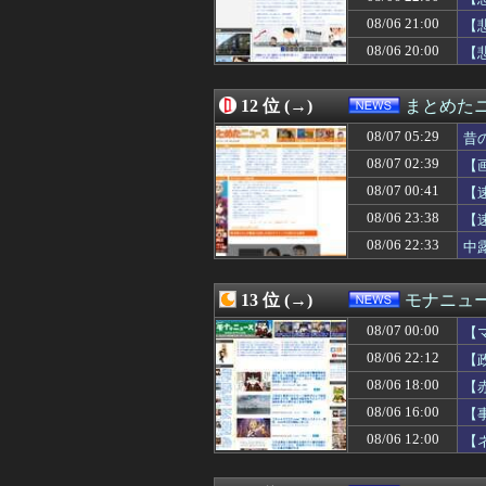
08/06 22:13
【朗報】吉野家さ
08/06 21:00
08/06 22:13
アメリカ・ミシガ
【
08/06 22:12
【政治】れいわ
08/06 20:00
【
08/06 22:12
【熊本地震】ヒ
08/06 22:11
関西学院大学のア
08/06 22:10
【速報】子どもた
12 位 (→)
まとめた
08/06 22:09
熊本の被災地で暴
08/07 05:29
昔
08/06 22:08
【衝撃】Q：ムス
08/06 22:07
広島平和記念式
08/07 02:39
【
08/06 22:05
�ｻｿ荳雁昇縺ｮ繝
08/07 00:41
【
08/06 22:05
野党「消費税を減
08/06 23:38
08/06 22:03
【悲報】Googl
【
08/06 22:02
【東京】睡眠時無
08/06 22:33
中
08/06 22:00
【農産物】26年上
08/06 22:00
セクシー系アカウ
08/06 22:00
【悲報】ワイの
13 位 (→)
モナニュ
08/06 22:00
【大阪】フェラー
08/07 00:00
【
08/06 22:00
「盆踊り」は騒音
08/06 22:00
サム・アルトマン
08/06 22:12
【
08/06 21:50
大手子会社勤務
08/06 18:00
【
08/06 21:45
首都圏マンション平
で
08/06 16:00
【
08/06 21:40
中国籍の３６歳関
に
08/06 21:40
【速報】しんぶん
08/06 12:00
【
08/06 21:39
Gmail、サー
為
08/06 21:38
廃止すべき地方