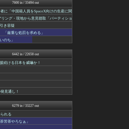
ふぇー速
7600 in / 33494 out
日本第一！ニュース録
者に「中国籍人員をSpaceX向けの生産に関
かせまと！
NEWSまとめもりー｜2c...
ヒアリング・現地から意見聴取「パーティショ
U-1 NEWS.
午後、政府に要望書を提出
引き容疑
おーるじゃんる
ふぇー速
 「厳重な処罰を求める」
政経ワロスまとめニュース♪
いのち」
大艦巨砲主義！
オレ的ゲーム速報＠刃
痛いニュース(ﾉ∀`)
6442 in / 22658 out
黒マッチョニュース
援続ける日本を威嚇か！
投資ちゃんねる
常識的に考えた
みそパンNEWS
モッコスヌ〜ン
軍事・ミリタリー速報☆彡
かせまと！
0発見通し！
にゅーすアルー！
ふぇー速
watch＠２ちゃんねる
6279 in / 33227 out
まとめたニュース
取られる
モッコスヌ〜ン
日本第一！ニュース録
滅茶苦茶やろなぁ」
ふぇー速