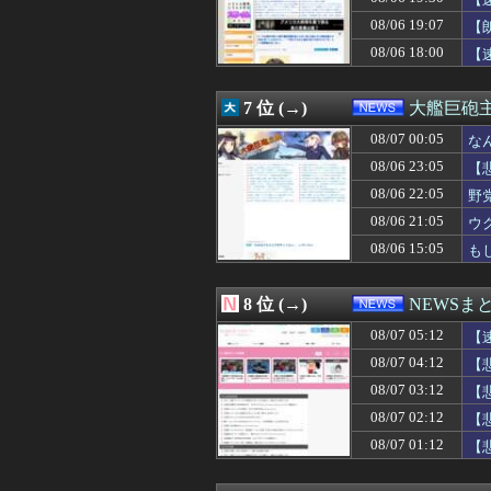
08/07 00:50
ネット販売…「品
08/07 00:41
【速報】注文厨
08/06 19:07
【
08/07 00:35
音楽理論の知識
08/06 18:00
【
08/07 00:13
【悲報】株式投資
08/07 00:12
【画像】小学生ア
08/07 00:10
「安物買いの銭失
7 位 (→)
大艦巨砲
08/07 00:10
【外国人採用アン
08/07 00:07
08/07 00:05
【速報】イオン
な
08/07 00:06
北朝鮮がロシアに
08/06 23:05
【
08/07 00:05
なんでみんなそ
08/06 22:05
野
08/07 00:00
ブラジル「日本人
08/07 00:00
中道、立憲、公
08/06 21:05
ウ
08/07 00:00
【動画】駅構内の
08/06 15:05
も
08/07 00:00
秋田市に国内最
08/07 00:00
【マスゴミ】高木
08/07 00:00
偽警察官「保釈金
8 位 (→)
NEWSま
08/07 00:00
【島根】コンビニ
08/07 05:12
08/07 00:00
上海一月風暴とは
【
08/07 00:00
【悲報】政府、
08/07 04:12
【
08/06 23:59
韓国警察、大韓
08/07 03:12
【
08/06 23:57
広島県知事ら「
08/06 23:55
中国外務省、広島
08/07 02:12
【
08/06 23:51
【AI】中国Dee
08/07 01:12
【
08/06 23:40
be
08/06 23:38
【速報】れいわ