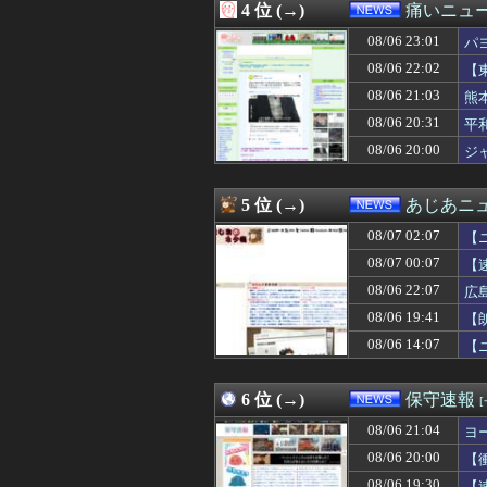
4 位 (→)
痛いニュース
08/07 02:45
【辺野古事故】日
08/07 02:40
高市首相、2年
08/06 23:01
パ
08/07 02:39
【画像】これ超
08/06 22:02
【
08/07 02:13
岸田元首相､日米
08/06 21:03
08/07 02:12
【悲報】日本の
熊
08/07 02:07
【ニュース】日本
08/06 20:31
平
08/07 02:03
【動画】手術中
08/06 20:00
ジ
08/07 02:02
（ ´_ゝ`）中
08/07 02:00
【怒り】自宅の隣
08/07 02:00
【悲報】精神科医
5 位 (→)
あじあニ
08/07 02:00
【消費減税閣議決
08/07 02:00
【フランス人の日
08/07 02:07
【
08/07 01:55
欧州旅行者のアジ
08/07 00:07
【
08/07 01:40
【イオンモール熊
08/06 22:07
08/07 01:31
大進連所属の学
広
08/07 01:12
【悲報】防犯カメ
08/06 19:41
【
08/07 01:09
ミヤネ屋に出演し
08/06 14:07
【
08/07 01:04
【悲報】愛煙家・
08/07 01:02
【THE 軍国主
08/07 01:00
「期待されたほ
6 位 (→)
保守速報
08/07 01:00
近畿大学准教授、
08/07 01:00
イオンモール熊本
08/06 21:04
ヨ
08/07 01:00
【フードコート
08/06 20:00
【
08/07 00:55
エース級の財務官
08/06 19:30
【