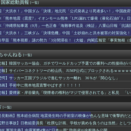
事見つからないてデマ流してる奴誰なの？
)＜国家総動員報
[一覧]
、無給油で1980km走行しギネス記録を達成
国「大洪水！」中国ダム「決壊」地元民「公式発表より死者多い！」中国政府
しマッサージ店で従業員女性にわいせつ行為かで男を逮捕ｗｗｗｗｗ...
動画も削除」台風13号「三峡ﾀﾞﾑ接近中」→
ん「イラストレーターの人が『AIに仕事を奪われる』って言ってる...
本「熊本地震（震度7」イオンモール熊本「LPG漏れて爆発（液化石油ｶﾞｽ」
新たな党名は「いのちの党」 略称は「いのち」
ビタ「遺族説明の虚偽を認める（営業部長発言」→
本「沖縄県知事選（9月」一色正春「海難事件追及（検証」八重山日報「抗議
位酷いんだな 〜 【韓国】ウェブトゥーン、売上が減りはじめた？...
者委員会「抗議団体の構成組織は日本共産党」→
国「大洪水！」三峡ダム「決壊危機」中国「土砂崩れと洪水被害の対策強化！
メリカさぁ、調子乗ってるからお前らが頼ってる軍用中国ドローン輸...
ダム「決壊」中国「現場封鎖！（空撮削除」→
さん「自民党内は消費減税反対が多数！」 → 自民党議員の内部暴...
市早苗「熊本視察」謎の勢力「3分間滞在！（大嘘」内閣広報官「事実無根（全
なエール製造元、変わったデザインのグラスを発売→
」マスコミ「被災者証言で10秒！（印象操作」→
いにくすぎてWindows買おうとしたら高くてビビったww...
２ちゃんねる
[一覧]
悲報】韓国サッカー協会、ガチでワールドカップ予選での審判への性接待がバ
悲報】サイバーコネクトツーの松山氏、JUMP公式にブロックされるｗｗｗｗ
驚愕】サッカー王国ブラジルで進むサッカー離れ 36％が「関心なし」
動画】手術中に熊本地震直撃やばすぎ！！！！！
悲報】愛煙家・岸谷蘭丸「喫煙者の権利がマジで侵害されてる」と私見 「い
方
[一覧]
必見動画】熊本総合病院 地震発生時の手術室の映像が色んな意味で衝撃的だ
辺野古事故】日教組委員長「杜撰な計画、学校が責めを負うのは当然」としつ
は極めてバランス良い」
THE 軍国主義】中露軍艦4隻が“日本一周” 防衛省が全航路を公開