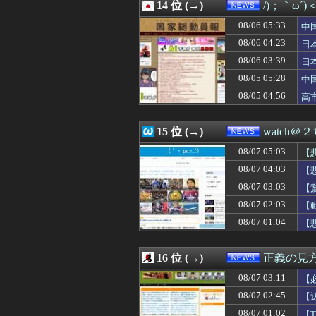
08/06 21:36
14 位 (→)
40歳超えたら仕
/)；｀ω´
08/06 21:35
日産e-power
08/06 05:33
中
08/06 21:33
【悲報】もみほぐ
隊
08/06 21:30
08/06 04:23
野田クリスタルさ
日
08/06 21:29
れいわ新選組、
ハ
08/06 03:39
日
08/06 21:15
もう誤魔化せない
三
08/05 05:28
中
08/06 21:10
【速報】中国「ア
国
08/06 21:08
【悲報】マスコミ
08/05 04:56
高
08/06 21:07
【画像】よなよ
静
08/06 21:05
mac bookが使
15 位 (→)
watch＠
08/07 05:03
【
08/07 04:03
【
08/07 03:03
【
08/07 02:03
【
08/07 01:04
【
16 位 (→)
正義の見
08/07 03:11
【
08/07 02:45
【
針
08/07 01:02
【