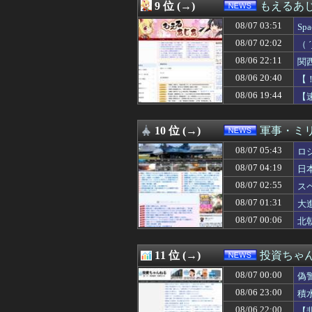
08/06 23:34
彼女の家で恐怖
9 位 (→)
もえるあじあ
08/06 23:29
中国製ルーター
08/07 03:51
08/06 23:18
【相場】ドル円、
S
08/06 23:12
【衝撃】藤原紀香
わ
08/07 02:02
（
08/06 23:10
クマが害獣扱いさ
ン
08/06 22:11
関
08/06 23:10
【速報】森山裕・
08/06 23:08
年末年始の休暇が
08/06 20:40
【
08/06 23:08
【悲報】玉川徹さ
08/06 19:44
【
08/06 23:05
【悲報】トランプ
08/06 23:02
「キム兄」こと
08/06 23:01
パヨク「アジア
10 位 (→)
軍事・ミ
08/06 23:00
日本、警察の威
08/07 05:43
ロ
08/06 23:00
積水ハウス「地面
08/06 23:00
家計資産の株比
08/07 04:19
日
08/06 23:00
不動産ファンド「
08/07 02:55
ス
08/06 23:00
【マイクロLED】C
08/06 22:52
08/07 01:31
ついに国産ヒュ
大
08/06 22:52
ファミマソック
08/07 00:06
北
08/06 22:40
刃物を持って中国
08/06 22:36
忘年会で一発芸
08/06 22:33
【悲報】5年前の
11 位 (→)
投資ちゃ
08/06 22:33
中露軍艦4隻が“
08/07 00:00
偽
08/06 22:30
【悲報】時給15
08/06 22:29
【財務省人事】エ
08/06 23:00
積
08/06 22:21
田舎に2500万
08/06 22:00
【