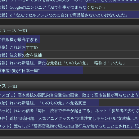
ん､｢極旨牛鉄板ステーキ定食｣を発売
ン州の民主党予備選挙 イスラム教徒の“急進左派”候補が勝利確実...
悲報】Googleのエンジニア「AIで仕事がつまらなくなった」
新選組、「いのちの党」へ党名変更
悲報】Z「なんでセルフレジなのに自分で商品通さないといけないんだ」
カキン、『神対応』キタァアアアアーーーーーーー！！
シスタント教授（中国籍）、ドラッグストアで現行犯逮捕 万引き容...
ちのヒーロー・任天堂、熊本地震を受け製品修理は無償対応（災害救...
ニュース
[一覧]
れまくったメディア取材陣、堪忍袋の緒が切れた地元住民が苦情を寄...
の自販機が最高すぎる
リム移民って移住先をアッラーの土地って思ってるの？ → 衝撃の...
典パヨク「中国人民と連帯して戦おー！悪政高市を打倒するぞー！」
画像】これ超おすすめ
代Ρ繝上Λ縺碁剞逡後〒繝悶Λ繝�繧ｯ莨∵･ｭ辟｡譁ｭ谺�蜍､...
速報】注文厨の女を逮捕
税しろ！」政府「消費税減税するわｗ」野党「消費税を減税するな！...
e、Geminiが大赤字、史上初のマイナスキャッシュフローに...
速報】れいわ新選組、新たな党名は「いのちの党」 略称は「いのち」
呼吸症候群診断後に死亡事故＝運転の無職男（３４）、独断で治療中...
露軍艦4隻が“日本一周”
半期の輸出額最高 2年連続で更新、8977億円 農水省...
ントの美人女性「20歳でアルファードを一括で買っちゃう私って素...
せいで会社を辞めた新人が「3人」もいたことが発覚ｗｗｗｗｗ
ース
[一覧]
リを手がけたピニンファリーナ、日本の鉄道を初デザイン。南海電鉄...
マスゴミ】高木美帆の国民栄誉賞受賞の画像、敢えて高市首相が写らないよう
か 苦情数件会場半減 無音の中イヤホンから流れる曲に合わせ踊る...
とは何者か——Googleミートで解雇された「5日間」を生き延...
政治】れいわ新選組、「いのちの党」へ党名変更
だけど保険証を出す時にドヤるが何故か看護師と付き合えない
赤っ恥】れいわ信者「毎日、渋谷でデモが起きてる」 ネット「参加者の少な
均価格1.2億円+住宅ローン金利3%で利息だけで月30万円←...
バラされてて草」
事件】総額43億円超、人気アニメグッズを"大量注文しキャンセル"女逮捕…
学大助教、万引き容疑で逮捕 栄養補助食品１点（約６４００円相当...
して商品相場を操作してたのでは」
赤旗、短期間に1700件の購読申し込みで嬉し泣き→「うそでーす...
ネット】荒らしが『警察官発砲で犯人の自傷行為が無かったことにされた』記
ドパーティの「送信元アドレス」のサポートを打ち切りへ
の動画が拡散してマスゴミの偏向報道確定
空港は？！