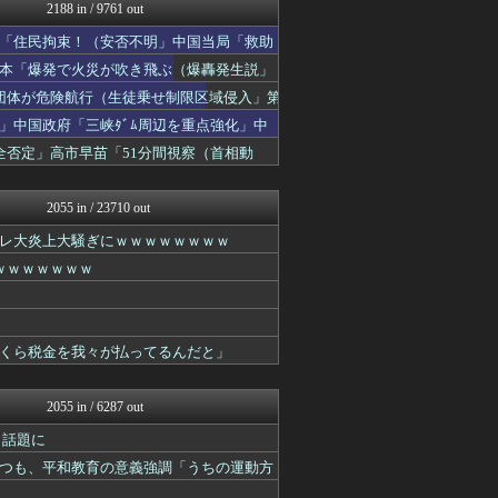
ふぇー速
2188 in / 9761 out
ゆめ痛 -自動車まとめブロ...
「住民拘束！（安否不明」中国当局「救助
watch＠２ちゃんねる
オレ的ゲーム速報＠刃
日本「爆発で火災が吹き飛ぶ（爆轟発生説」
日本第一！ニュース録
団体が危険航行（生徒乗せ制限区域侵入」第
反日愚国 恨寓瘻
」中国政府「三峡ﾀﾞﾑ周辺を重点強化」中
おーるじゃんる
政経ワロスまとめニュース♪
否定」高市早苗「51分間視察（首相動
かせまと！
ニュース30over
2055 in / 23710 out
レ大炎上大騒ぎにｗｗｗｗｗｗｗｗ
ｗｗｗｗｗｗｗ
くら税金を我々が払ってるんだと」
2055 in / 6287 out
と話題に
つも、平和教育の意義強調「うちの運動方