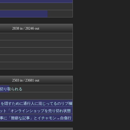
理想ちゃんねる
かせまと！
モナニュース
NEWSまとめもりー｜2c...
もえるあじあ(･∀･)
おーるじゃんる
2838 in / 28246 out
U-1 NEWS.
政経ワロスまとめニュース♪
あじあニュースちゃんねる
ふぇー速
大艦巨砲主義！
watch＠２ちゃんねる
痛いニュース(ﾉ∀`)
常識的に考えた
オレ的ゲーム速報＠刃
投資ちゃんねる
2503 in / 23681 out
黒マッチョニュース
切り取られる
みそパンNEWS
ネトウヨにゅーす
ふぇー速
さを隠すために通行人に混じってるのリプ欄
まとめたニュース
ネット「オンラインショップを売り切れ状態
にゅーすアルー！
おーるじゃんる
事に「難癖な記事」とイチャモン→自傷行
かせまと！
軍事・ミリタリー速報☆彡