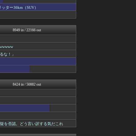
国難にあってもの申す！！
まとめたニュース
ッター36km（SUV）
ふぇー速
理想ちゃんねる
NEWSまとめもりー｜2c...
U-1 NEWS.
8949 in / 22166 out
おーるじゃんる
あじあニュースちゃんねる
軍事・ミリタリー速報☆彡
wwww
大艦巨砲主義！
るな！」
ゴタゴタシタニュース
黒マッチョニュース
オレ的ゲーム速報＠刃
みそパンNEWS
モナニュース
投資ちゃんねる
8424 in / 50882 out
常識的に考えた
ネトウヨにゅーす
モッコスヌ〜ン
厳選！韓国情報
なんJ政治ネタまとめ
国難にあってもの申す！！
かせまと！
容疑を否認。どう言い訳する気だこれ
にゅーすアルー！
まとめたニュース