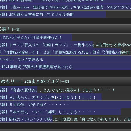
切れ前に買うと満足感」集英社オンラインショップで“43億円分”...
の女を逮捕
朗報】日産e-power、無給油で1980km走行しギネス記録を達成 55Lタンクでリ
無しや楽器の技術を修めていない人の音楽
速報】北朝鮮が日本海に向けてミサイル発射
は若年男性の自信喪失の原因 6割超が｢人生の敗者｣自認
イドル「りりぴ」の激痩せダンス動画にファンが『絶句』してしまう...
いだったねぇ」とインドネシア高速鉄道の最終処分に日本側騒然、国...
主義！
[一覧]
ケ】諮問機関「差別、非公開答申」三重県「差別に当たらず、公表す...
モール熊本の爆発原因が判明！！！！
んでみんなそんなに共産主義嫌なん？
弾道ミサイル40発供与、ミサイル部隊90人派遣開始…さらに80...
悲報】トランプ肝入りの「戦艦トランプ」、一隻作るのに4兆円かかる模様www
んなに共産主義嫌なん？
党「消費税を減税しろ！」政府「消費税減税するわｗ」野党「消費税を減税す
を満載したトラックのように扱え」→差別として問題になり「一般的...
明が熊本地震現地報告を受け政府に要請書を提出へ
クライナ、ついに力尽きる
スピーカーから強烈な下ネタ音声が垂れ流される 全乗客困惑の音声...
し1941年時点で5隻の大和型戦艦があったら
大級データセンター 建設費２兆円見込む、ＵＡＥなど投資
美帆の国民栄誉賞受賞の画像、敢えて高市首相が写らないよう切り取...
を払えば逮捕されずに済むよ」３０代男性が1342万円だまし取ら...
とめもりー｜2chまとめブログ
[一覧]
で1800mlの麦焼酎（いいちこ）をズボンのポケットに入れて万...
——造反派が一夜で市の権力を奪った1967年1月
速報】『有吉の夏休み』、とんでもない発表をしてしまう！！！！！
SA有料化検討で「休めと言いつつ休むな」矛盾にネット呆れ
悲報】立川志らく、ガチでブチギレてしまう！！！！！！
サッカー協会を家宅捜索 代表監督選考巡り
悲報】共同通信、ガチで逝く・・・・・・
核抑止論、根本的におかしい」
原爆投下に関して「同情を得ようと核被害者の立場を政治利用」[8...
悲報】日本の歴史、ついに『崩壊』してしまう・・・・・
pSeek、近日中に「大幅値上げ」か API料金ページに追記
悲報】防犯カメラにバッチリ映った55歳露出魔「身に覚えがありません」と
新選組、新たな党名は「いのちの党」 略称は「いのち」