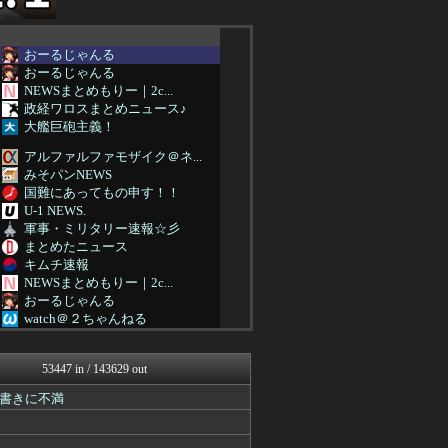
おーるじゃんる
おーるじゃんる
NEWSまとめもりー｜2c...
政経ワロスまとめニュース♪
大艦巨砲主義！
アルファルファモザイク＠ネ...
みそパンNEWS
国難にあってもの申す！！
U-1 NEWS.
軍事・ミリタリー速報☆彡
まとめたニュース
キムチ速報
NEWSまとめもりー｜2c...
おーるじゃんる
watch＠２ちゃんねる
アルファルファモザイク＠ネ...
オレ的ゲーム速報＠刃
53447 in / 143629 out
常識的に考えた
みそパンNEWS
書きに不満
モッコスヌ〜ン
国難にあってもの申す！！
アルファルファモザイク＠ネ...