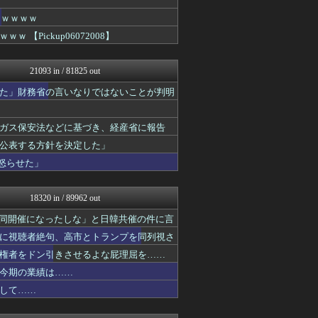
理想ちゃんねる
ｗｗｗｗｗ
U-1 NEWS.
Pickup06072008】
軍事・ミリタリー速報☆彡
NEWSまとめもりー｜2c...
watch＠２ちゃんねる
21093 in / 81825 out
オレ的ゲーム速報＠刃
常識的に考えた
た」財務省の言いなりではないことが判明
アルファルファモザイク＠ネ...
モッコスヌ〜ン
国難にあってもの申す！！
ガス保安法などに基づき、経産省に報告
もえるあじあ(･∀･)
公表する方針を決定した」
アルファルファモザイク＠ネ...
怒らせた」
U-1 NEWS.
NEWSまとめもりー｜2c...
正義の見方
18320 in / 89962 out
おーるじゃんる
watch＠２ちゃんねる
同開催になったしな」と日韓共催の件に言
オレ的ゲーム速報＠刃
に視聴者絶句、高市とトランプを同列視さ
常識的に考えた
アルファルファモザイク＠ネ...
権者をドン引きさせるよな屁理屈を……
モッコスヌ〜ン
今期の業績は……
軍事・ミリタリー速報☆彡
して……
国難にあってもの申す！！
アルファルファモザイク＠ネ...
U-1 NEWS.