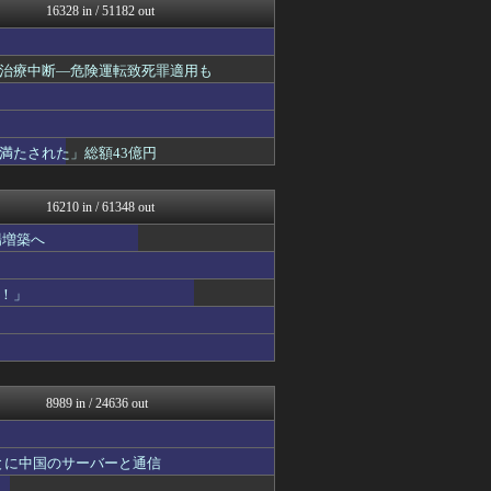
16328 in / 51182 out
正義の見方
とりのまるやき（保守）
まとめたニュース
治療中断―危険運転致死罪適用も
理想ちゃんねる
NEWSまとめもりー｜2c...
あじあニュースちゃんねる
watch＠２ちゃんねる
満たされた」総額43億円
もえるあじあ(･∀･)
常識的に考えた
アルファルファモザイク＠ネ...
16210 in / 61348 out
黒マッチョニュース
モッコスヌ〜ン
場増築へ
国難にあってもの申す！！
おーるじゃんる
！」
軍事・ミリタリー速報☆彡
NEWSまとめもりー｜2c...
U-1 NEWS.
watch＠２ちゃんねる
正義の見方
常識的に考えた
8989 in / 24636 out
オレ的ゲーム速報＠刃
みそパンNEWS
モッコスヌ〜ン
とに中国のサーバーと通信
国難にあってもの申す！！