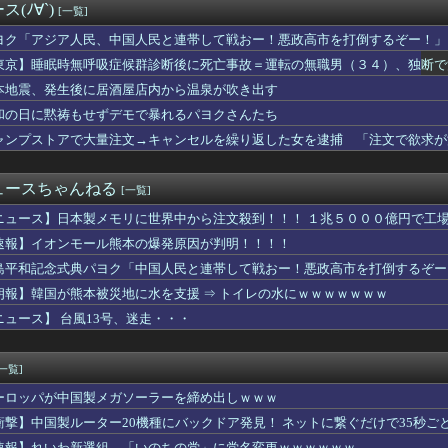
(ﾉ∀`)
[一覧]
教組委員長「杜撰な計画、学校が責めを負うのは当然」としつつも、...
限定の消費減税「確実に戻す」発言は「私の覚悟」
ヨク「アジア人民、中国人民と連帯して戦おー！悪政高市を打倒するぞー！」
おすすめ
東京】睡眠時無呼吸症候群診断後に死亡事故＝運転の無職男（３４）、独断で
の円買い協調介入は｢一時しのぎに過ぎない｣｢財政政策､金融政策...
歴史、ついに『崩壊』してしまう・・・・・
本地震、発生後に居酒屋店内から温泉が吹き出す
製メモリに世界中から注文殺到！！！ １兆５０００億円で工場増築...
和の日に黙祷もせずデモで暴れるパヨクさんたち
に熊本地震直撃やばすぎ！！！！！
ャンプストアで大量注文→キャンセルを繰り返した女を逮捕 「注文で欲求が
道・立憲・公明、国会内で「熊本地震対策本部会議」各省庁からヒア...
が突然民泊に…騒音や誤配達で住民から悲鳴 特区民泊を導入した東...
「女の子が泣くのは、ムカつきすぎてどうしていいのか分からなくな...
ュースちゃんねる
[一覧]
定】「反対」の財務省敗北 首相の不信根強く 人事介入をちらつか...
本好き】中国人女性が「日本人と間違われた」衝撃エピソードが示す...
ニュース】日本製メモリに世界中から注文殺到！！！ １兆５０００億円で工
ア旅行先ランキング、日本はタイ、インドネシアに次いで3位ランク...
速報】イオンモール熊本の爆発原因が判明！！！！
本】福岡酸素「配管が損傷しガス漏れ、着火した可能性」高圧ガス保...
生8人、在韓米軍平沢基地に無断侵入…米軍により身柄拘束！
島平和記念式典パヨク「中国人民と連帯して戦おー！悪政高市を打倒するぞー
ラにバッチリ映った55歳露出魔「身に覚えがありません」と容疑を...
朗報】韓国が熊本被災地に水を支援 ⇒ トイレの水にｗｗｗｗｗｗｗ
た左派の社会学者、イオン爆発事故の例のテナントに理解を示して…...
ニュース】 台風13号、迷走・・・
岸谷蘭丸「喫煙者の権利がマジで侵害されてる」と私見 「いくら税...
義】中露軍艦4隻が“日本一周” 防衛省が全航路を公開
どの成果ない」 ゼレンスキー氏が日本の支援に不満を表明
[一覧]
苦言「みいちゃん呼びが揶揄する言葉として使われ、当事者から具体...
爆発事故 LPガス供給会社「当局の調査に全面的に協力」 経産省...
ーロッパが中国製メガソーラーを締め出しｗｗｗ
】ハズレ店の烙印を押される運命、その正体とは？
衝撃】中国製ルーター20機種にバックドア発見！ ネットに繋ぐだけで35秒ご
僚が異例転出へ 官邸幹部「協力的でなかったから」 [8/6]
速報】れいわ新選組、「いのちの党」に党名変更ｗｗｗｗｗｗ