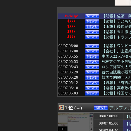
PickUp!
【朗報】佐藤二朗
ｵﾇﾇﾒ
【速報】子どもた
ｵﾇﾇﾒ
【衝撃】藤原紀香
ｵﾇﾇﾒ
【悲報】玉川徹さ
ｵﾇﾇﾒ
【悲報】トランプ
08/07 06:00
【悲報】ワンピー
08/07 06:00
【会社】川上産
08/07 05:55
中国人22人がタ
08/07 05:53
W杯アジア予選等
08/07 05:43
ロシア海軍の太平
08/07 05:29
昔の自販機が最
08/07 05:20
韓国で約60年
08/07 05:12
【速報】『有吉
08/07 05:10
【速報】高市政権
08/07 05:03
【悲報】韓国サッ
08/07 05:00
【悲報】内田り
08/07 05:00
熊本県内で◯◯
1 位 (→)
アルファ
08/07 05:00
【電池】リチウム
08/07 05:00
【福岡】3年間で
08/07 06:00
【
08/07 05:00
【がん原因】1位
08/07 05:00
【
08/07 04:55
「投資不適格にな
08/07 04:50
【公開処刑】姉、規
08/07 04:50