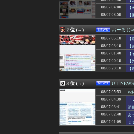
【
08/07 04:41
タブレットのバ
08/07 04:00
【
08/07 04:39
「マスコミの立ち
08/07 03:50
08/07 04:19
日本の商船が中
【
08/07 04:12
【悲報】立川志
08/07 04:03
【悲報】サイバー
2 位 (→)
おーるじ
08/07 04:00
早食いしてる奴
08/07 04:00
【天文】太陽に含
08/07 05:10
【
08/07 04:00
【画像】北海道の
08/07 03:10
【
08/07 04:00
【ガンダム戦艦
08/07 03:55
三重県警察 鈴鹿
08/07 01:40
【
08/07 03:51
SpaceX、米
08/07 00:10
【
08/07 03:50
【画像】チー牛さ
08/06 23:10
【
08/07 03:41
消費税減税をなん
08/07 03:12
【悲報】共同通
08/07 03:11
【必見動画】熊本
3 位 (→)
U-1 NEWS
08/07 03:10
【速報】日本の
08/07 03:03
【驚愕】サッカ
08/07 05:53
W
08/07 03:00
夫さん、妻に「天
及
08/07 04:39
「
08/07 03:00
【天文】「系外衛
せ
08/07 03:00
08/07 03:41
【悲報】娘「吹奏
消
08/07 03:00
【食洗機】韓国
08/07 02:48
あ
08/07 02:55
スペースXのロ
08/07 01:09
ミ
08/07 02:55
千葉県袖ケ浦市「
08/07 02:50
【画像】関西2大美
08/07 02:48
あっち系御用達で