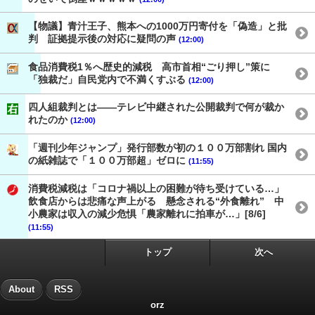
【物議】青汁王子、熊本への1000万円寄付を「偽造」と批
判 証拠提示後の対応に疑問の声
(12:00)
食品消費税1％へ歴史的減税 高市首相“ごり押し”策に
「独裁だ」自民党内で不満くすぶる
(12:00)
四人組裁判とは——テレビ中継された公開裁判で何が裁か
れたのか
(12:00)
「週刊少年ジャンプ」発行部数が初の１００万部割れ 国内
の紙雑誌で「１００万部超」ゼロに
(11:55)
消費税減税は「コロナ禍以上の困難が待ち受けている…」
飲食店からは悲痛な声上がる 懸念される“外食離れ” 中
小農家は収入の減少危惧「農家離れに拍車が…」[8/6]
(11:55)
トップ
次へ
About
RSS
orz