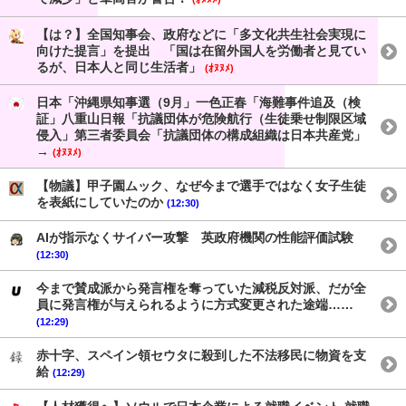
【は？】全国知事会、政府などに「多文化共生社会実現に
向けた提言」を提出 「国は在留外国人を労働者と見てい
るが、日本人と同じ生活者」
(ｵﾇﾇﾒ)
日本「沖縄県知事選（9月」一色正春「海難事件追及（検
証」八重山日報「抗議団体が危険航行（生徒乗せ制限区域
侵入」第三者委員会「抗議団体の構成組織は日本共産党」
→
(ｵﾇﾇﾒ)
【物議】甲子園ムック、なぜ今まで選手ではなく女子生徒
を表紙にしていたのか
(12:30)
AIが指示なくサイバー攻撃 英政府機関の性能評価試験
(12:30)
今まで賛成派から発言権を奪っていた減税反対派、だが全
員に発言権が与えられるように方式変更された途端……
(12:29)
赤十字、スペイン領セウタに殺到した不法移民に物資を支
給
(12:29)