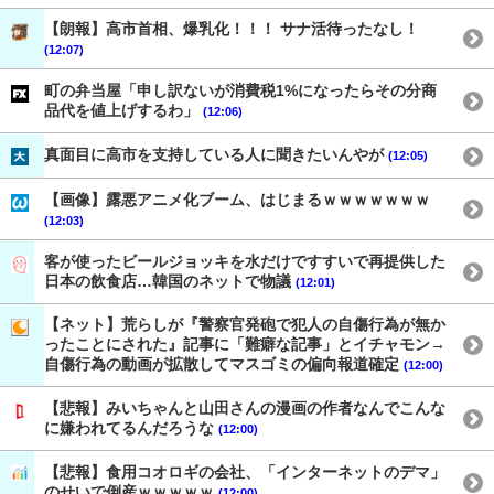
【朗報】高市首相、爆乳化！！！ サナ活待ったなし！
(12:07)
町の弁当屋「申し訳ないが消費税1%になったらその分商
品代を値上げするわ」
(12:06)
真面目に高市を支持している人に聞きたいんやが
(12:05)
【画像】露悪アニメ化ブーム、はじまるｗｗｗｗｗｗｗ
(12:03)
客が使ったビールジョッキを水だけですすいで再提供した
日本の飲食店…韓国のネットで物議
(12:01)
【ネット】荒らしが『警察官発砲で犯人の自傷行為が無か
ったことにされた』記事に「難癖な記事」とイチャモン→
自傷行為の動画が拡散してマスゴミの偏向報道確定
(12:00)
【悲報】みいちゃんと山田さんの漫画の作者なんでこんな
に嫌われてるんだろうな
(12:00)
【悲報】食用コオロギの会社、「インターネットのデマ」
のせいで倒産ｗｗｗｗｗ
(12:00)