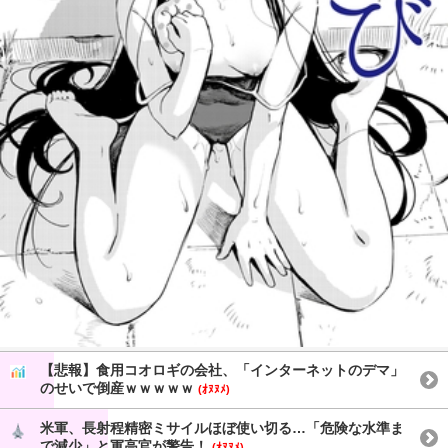
【悲報】食用コオロギの会社、「インターネットのデマ」
のせいで倒産ｗｗｗｗｗ
(ｵﾇﾇﾒ)
米軍、長射程精密ミサイルほぼ使い切る…「危険な水準ま
で減少」と軍高官が警告！
(ｵﾇﾇﾒ)