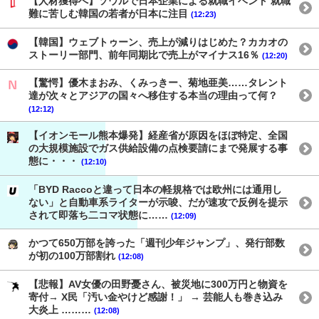
【人材獲得へ】ソウルで日本企業による就職イベント 就職
難に苦しむ韓国の若者が日本に注目
(12:23)
【韓国】ウェブトゥーン、売上が減りはじめた？カカオの
ストーリー部門、前年同期比で売上がマイナス16％
(12:20)
【驚愕】優木まおみ、くみっきー、菊地亜美……タレント
達が次々とアジアの国々へ移住する本当の理由って何？
(12:12)
【イオンモール熊本爆発】経産省が原因をほぼ特定、全国
の大規模施設でガス供給設備の点検要請にまで発展する事
態に・・・
(12:10)
「BYD Raccoと違って日本の軽規格では欧州には通用し
ない」と自動車系ライターが示唆、だが速攻で反例を提示
されて即落ち二コマ状態に……
(12:09)
かつて650万部を誇った「週刊少年ジャンプ」、発行部数
が初の100万部割れ
(12:08)
【悲報】AV女優の田野憂さん、被災地に300万円と物資を
寄付→ X民「汚い金やけど感謝！」 → 芸能人も巻き込み
大炎上 ………
(12:08)