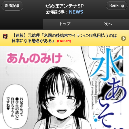
だめぽアンテナSP
Ranking
新着記事
新着記事：
NEWS
トップ
次へ
【速報】元総理「米国の後始末でイランに48兆円払うのは
日本になる懸念がある」
(PickUP!)