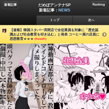
だめぽアンテナSP
Ranking
新着記事
新着記事：
NEWS
トップ
次へ
【速報】韓国スタバ一斉閉店で全従業員を対象に「歴史認
識および社会教育を叩き込む」と発表 コーヒー屋の店員に
思想教育ｗｗｗ
(PickUP!)