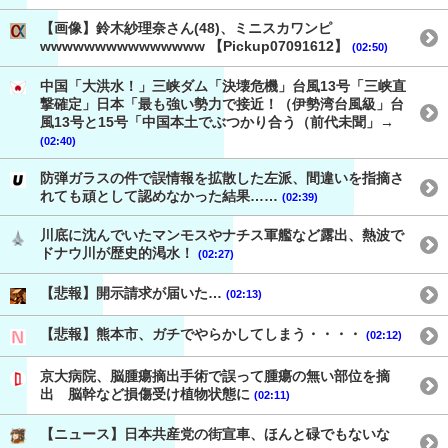
【画像】鈴木紗理奈さん(48)、ミニスカワンピ
wwwwwwwwwwwwwww 【Pickup07091612】
(02:50)
中国「大洪水！」三峡ダム「決壊危機」台風13号「三峡直
撃確定」日本「最も強い勢力で接近！（伊勢湾台風級」台
風13号と15号「中国本土でぶつかり合う（前代未聞」→
(02:40)
防弾ガラスの件で誤情報を拡散した左派、間違いを指摘さ
れても頑として認めなかった結果……
(02:39)
川底に沈んでいたマンモスやナチス軍艦など露出、熱波で
ドナウ川が歴史的渇水！
(02:27)
【悲報】開示請求が届いた…
(02:13)
【悲報】熊本市、ガチでやらかしてしまう・・・・
(02:12)
京大病院、脳腫瘍摘出手術で誤って腫瘍の無い部位を摘
出 脳幹など損傷受け植物状態に
(02:11)
【ニュース】日本共産党の街宣車、ほんと碌でもないな