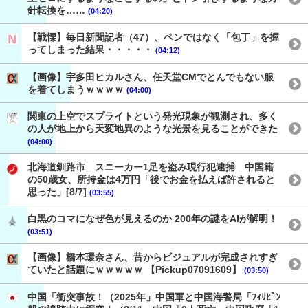
針転換を……
(04:20)
【戦慄】毎日新聞記者（47）、ペンではなく「包丁」を握
ってしまった結果・・・・・
(04:12)
【画像】宇多田ヒカルさん、任天堂CMでとんでもない服
を着てしまうｗｗｗｗ
(04:00)
関東の上空でスプライトという発光現象が観測され、多く
の人が地上から天変地異のような光景を見ることができた
(04:00)
北海道釧路市 スニーカー1足を盗み現行犯逮捕 中国籍
の50歳女、所持金は4万円「後でお金を払えば許されると
思った」[8/7]
(03:55)
白黒のコマになぜ色が見えるのか 200年の謎をAIが解明！
(03:51)
【画像】橋本環奈さん、昔からビジュアルが完成されすぎ
ていたと話題にｗｗｗｗｗ 【Pickup07091609】
(03:50)
中国「衝突事故！（2025年」中国軍と中国海警局「ﾌｨﾘﾋﾟﾝ