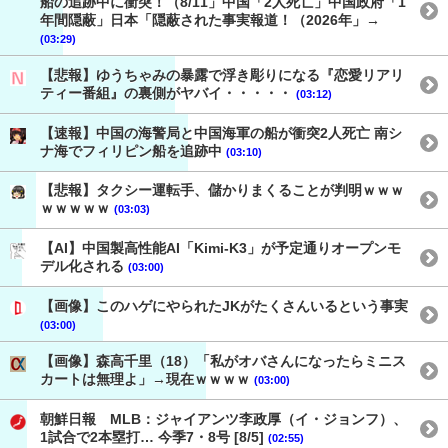
船の追跡中に衝突！（8/11」中国「2人死亡」中国政府「1
年間隠蔽」日本「隠蔽された事実報道！（2026年」→
(03:29)
【悲報】ゆうちゃみの暴露で浮き彫りになる『恋愛リアリ
ティー番組』の裏側がヤバイ・・・・・
(03:12)
【速報】中国の海警局と中国海軍の船が衝突2人死亡 南シ
ナ海でフィリピン船を追跡中
(03:10)
【悲報】タクシー運転手、儲かりまくることが判明ｗｗｗ
ｗｗｗｗｗ
(03:03)
【AI】中国製高性能AI「Kimi-K3」が予定通りオープンモ
デル化される
(03:00)
【画像】このハゲにやられたJKがたくさんいるという事実
(03:00)
【画像】森高千里（18）「私がオバさんになったらミニス
カートは無理よ」→現在ｗｗｗｗ
(03:00)
朝鮮日報 MLB：ジャイアンツ李政厚（イ・ジョンフ）、
1試合で2本塁打… 今季7・8号 [8/5]
(02:55)