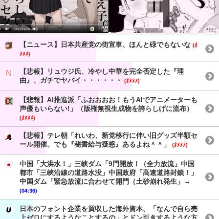
【ニュース】日本共産党の街宣車、ほんと碌でもないな
(ｵ
ﾇﾇﾒ)
【悲報】リュウジ氏、冷やし中華を完全否定した『理
由』、ガチでヤバイ・・・・・・
(ｵﾇﾇﾒ)
【悲報】AI推進派「ふおおおお！もうAIでアニメーターも
声優もいらない!」（版権無視生成物を誇らしげに流布）
(ｵﾇﾇﾒ)
【悲報】テレ朝「れいわ、新党移行に伴い旧グッズ半額セ
ール開催。でも『秘書給与疑惑』あるよね＾＾」
(ｵﾇﾇﾒ)
中国「大洪水！」三峡ダム「9門開放！（全力放流」中国
都市「三峡沿線の道路水没」中国政府「高速道路封鎖！」
中国ダム「緊急放流に合わせて開門（土砂崩れ発生」→
(04:36)
日本のフォント企業を買収した海外資本、「なんで自ら売
上ゼロにするようなことするの」とドン引きするような方