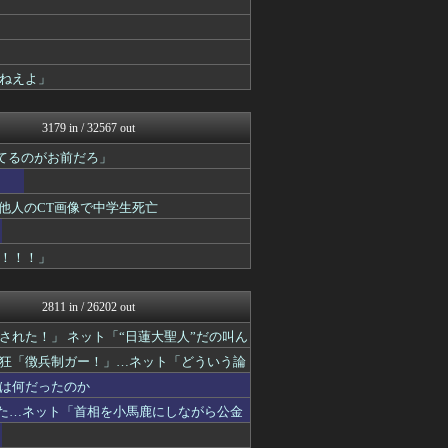
痛いニュース(ﾉ∀`)
日本第一！ニュース録
保守速報
軍事・ミリタリー速報☆彡
ねえよ」
キムチ速報
ふぇー速
NEWSまとめもりー｜2c...
3179 in / 32567 out
かせまと！
てるのがお前だろ」
おーるじゃんる
U-1 NEWS.
あじあニュースちゃんねる
他人のCT画像で中学生死亡
watch＠２ちゃんねる
黒マッチョニュース
オレ的ゲーム速報＠刃
！！！」
みそパンNEWS
常識的に考えた
まとめたニュース
2811 in / 26202 out
国難にあってもの申す！！
れた！」 ネット「“日蓮大聖人”だの叫ん
理想ちゃんねる
にゅーすアルー！
狂「徴兵制ガー！」…ネット「どういう論
反日愚国 恨寓瘻
は何だったのか
保守速報
いた…ネット「首相を小馬鹿にしながら公金
政経ワロスまとめニュース♪
日本第一！ニュース録