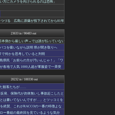
い方にカメラを向けられるのは恐怖」
ガハろぐNewsヽ(･ω･...
アルファルファモザイク＠ネ...
キムチ速報
反日愚国 恨寓瘻
つづる 広島に原爆が投下されてから81年
理想ちゃんねる
NEWSまとめもりー｜2c...
おーるじゃんる
23633 in / 90483 out
政経ワロスまとめニュース♪
あじあニュースちゃんねる
日本側から厳しい声→では誰が払っていない
軍事・ミリタリー速報☆彡
バコを吸いながら説明 県が聞き取りへ
大艦巨砲主義！
ふぇー速
常で何かを思考していると判明
痛いニュース(ﾉ∀`)
島県民「お前らの方が汚いんじゃ！」「ワ
watch＠２ちゃんねる
各地で人気 1000人超が軍服姿で一斉突
オレ的ゲーム速報＠刃
ゴタゴタシタニュース
常識的に考えた
20232 in / 100330 out
アルファルファモザイク＠ネ...
黒マッチョニュース
いた観客たちが……
かせまと！
が反発、保険代が勿体無いし事故起こしたと
みそパンNEWS
モナニュース
とは書いてないんですが…」とツッコミを
投資ちゃんねる
造を絶賛、これがRACCOの一番の特徴よな
ネトウヨにゅーす
ロー番組の最終回を見ているような気分
もえるあじあ(･∀･)