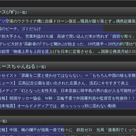
……
で調査か 日本EEZでワイヤのようなもの海中に投入 外務省が抗...
不具合によりドアが勝手に開いてしまう件
(ﾉ∀`)
[一覧]
、 事故起こさなきゃいい」と保険加入を勧められた推し活民が反発...
6巻すべて「50％ポイント還元」セール！6,336円分返って...
イツ空港のウクライナ機に自爆ドローン接近→職員が蹴り落とす→偶然起爆装
ぶ「絶対に戦争を放棄する国であり続けよう」 平和への思いをつ...
国のビーチ。ゴミだらけ
イレブン、ついに神商品を販売
大好き高齢者世代も「テレビ離れ」が始まる
メ卸大手さん、営業利益83％減 高値で買い込んだ米が売れず「損切り祭り
くなる 〜 中道改革連合の埋もれた存在感 「進むも地獄、引くも...
"テレビ大好き"高齢者の｢テレビ離れ｣が始まった…10代後半～20代の約7割が
まがもう19歳という事実…初の「おことば」にネット民驚嘆
市総理「物価上昇を上回る賃上げを日本に定着させる」 →国家公務員月給3.5
って正常脳幹を摘出された女性､重篤な植物状態だが意識は正常で何...
邦「秋田市に2兆円の超巨大データセンター建てるわ」
な人ができたかも知れない
ュースちゃんねる
[一覧]
NTZ全巻買ったんだがｗｗｗｗｗｗｗｗｗｗｗｗｗ
"高齢者の｢テレビ離れ｣が始まった…10代後半～20代の約7割...
ッセイスト「原爆を二度と使わせてはならない」⇒「もちろん中国の核も非難
ラ240円、ジョージ180円、9月1日出荷分から値上げ
ニュース】 広島記念公園を追い出された左翼さん、流石にキモすぎて炎上
賢い買い方」←これｗｗｗｗｗ
続赤字へ 「貯金」数年で枯渇、研究者の削減不可避
国メディア「幻となった女性天皇。日本皇族に韓半島の男の血が入る可能性が
じさん、配信中に号泣…ネット民「こんな姿初めて見た」
速報】韓国サッカー協会、W杯・五輪予選で外国審判員や監督官を性接待！！
スマホゲーム、倒産も急増 過去最多ペースで推移 「当たれば一攫...
熊本地震】オールドメディアでは、絶っっっっっ対に流れない動画
の緊急要請に応じ超希少血液「Jr(a-)」を提供＝韓国SNS...
軽EV「ラッコ」をどう見ているのか？…中国メディア！
最初に目がいく子＝無意識に一番好きな子」という恋愛心理テストｗ...
[一覧]
スマホゲーム、倒産も急増 過去最多ペースで推移 「当たれば一攫...
称していると確信した某映画評論家、「上級公務員試験に合格とは書...
悲報】中国、橋の欄干が強風一発で粉々に 鉄筋ゼロ 当局「接着剤でくっつ
「正規ディーラーで車検を頼んだら担当整備士が「グエン」さんだっ...