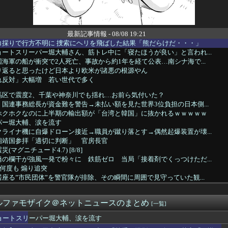
最新記事情報 - 08/08 19:21
コ採りで行方不明に 捜索にヘリを飛ばした結果「熊だらけだ・・・」
ートスリーパー堀大輔さん、筋トレ中に「寝たほうが良い」と言われ...
海軍の船が衝突で2人死亡、事故から約1年を経て公表…南シナ海で...
り返ると思ったけど日本より欧米が諸悪の根源やん
れ反対」大幅増 若い世代で多く
馬区で震度2、千葉や神奈川でも揺れ…お前ら気付いた？
国連事務総長が資金難を警告→未払い額を見た世界3位負担の日本側...
ホクホクなのに上半期の輸出額が「台湾と韓国」に抜かれるｗｗｗｗｗ
パー堀大輔、涙を流す
ライナ機に自爆ドローン接近→職員が蹴り落とす→偶然起爆装置が壊...
相靖国参拝「適切に判断」 官房長官
マグニチュード4.7) [8/8]
の欄干が強風一発で粉々に 鉄筋ゼロ 当局「接着剤でくっつけただ...
も何度も 煽り追突
座る”市民団体”を警官隊が排除、その瞬間に周囲で見守っていた観...
いけない人を好きになったんだが
ゴミだらけ
ルファモザイク＠ネットニュースのまとめ
田中瞳アナ、ロケ中の「勝手に撮影する人」に苦言「面識のない方に...
[一覧]
もれた存在感 「進むも地獄、引くも地獄」3党合流で浮上できるの...
ョートスリーパー堀大輔、涙を流す
叩いて良いという報道」 X民「高市だから叩いて良いをやってるの...