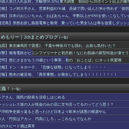
外国人受け入れ反対」大幅増56.3(%) 東大調査 前回から20ポイント以上の爆
から叩いていい、との報道に何度も向き合ってきました。悔しくても...
悲報】コメ卸大手さん、営業利益83％減 高値で買い込んだ米が売れず「損
存、無理だったｗｗｗｗｗｗｗｗｗｗｗｗｗｗｗ
”を入れちゃ絶対ダメ～！ セルフスタンドで後を絶たない「誤給油...
朗報】日本のおじいちゃん・おばあちゃん、半数以上がSNSを使いこなしてい
〜 日本人主審も該当か 韓国サッカー協会、外国人審判に性接待疑...
鹿児島】突然右折し路面電車と衝突 乗っていた男女3人は車を放置しダッシ
ープン記念！キーボード900台･マウス100台無料でプレゼン...
キホーテ、『悲惨な状態』になってしまう・・・・
今PC買うのは時期が悪い」って言ってないか？
とめもりー｜2chまとめブログ
[一覧]
島では通用せず「人殺しの汚い足で広島の土を踏むな！」→広島県民...
の練習中に頭部を強打しCT検査→70代医師「問題ないです」→他...
地震】東京練馬区で震度2、千葉や神奈川でも揺れ…お前ら気付いた？
憲・公明が合流めぐり食い違い・・・立憲執行部「中道と公明が立憲...
衝撃】南海電鉄がピニンファリーナと初共創！なにわ筋線の新型特急が凄そう
0万円就活費として貰う
驚愕】悠仁さまがもう19歳という事実…初の「おことば」にネット民驚嘆
性、通りすがりの女子中学生にラリアットして逮捕されるｗｗｗｗｗ...
昇を上回る賃上げを日本に定着させる」 →国家公務員月給3.51...
悲報】ドン・キホーテ、『悲惨な状態』になってしまう・・・・
極進化
悲報】熊本の被災地、『異常事態』が発生してしまう！！！！！！！！
あるのに「株主優待」で生活してガンになる人生・・・
対」大幅増56.3(%) 東大調査 前回から20ポイント以上...
治資金パーティー開催の松尾統章県議 自民党県議団の会長辞意表明...
主義！
[一覧]
「ふるさと納税の返礼品に『戦闘機の清掃体験』」→サヨク発狂「徴...
】「ウサギの島」生態系に異変、観光客「過剰な餌やり」で増えた思...
シアさん、国民の財産を没収しはじめる
リを手がけたピニンファリーナ、日本の鉄道を初デザイン。南海電鉄...
ャッシュレス派の人が現金のみの店に文句言ってるのってどう思う？
負って練習へ向かう女子高生に中国SNS「青春」「うらやましい」...
平洋戦争史振り返ると思ったけど日本より欧米が諸悪の根源やん
Oは利便性より安全性を優先した設計」とEV推進派がスカスカ構...
古転覆事故遺族が「全容解明と再発防止を求める会」設立 継続的に...
本人「円安はアカン。円高にしろ」←これなんでなんや
大陸に行ったけど、15号の予想進路…なんだこれ？
末のスピード感は異常
に彼女に会社員って嘘付いて付き合ってる