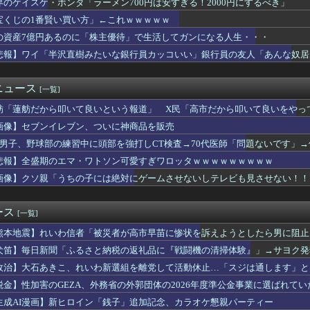
界のケイスケ・ホンダ「ラーメン700円は安すぎる！2000円にするべき」
格化で外国人の定着意欲をそぐな
宝くじの1番賢い買い方」←これｗｗｗｗｗ
下シェルター」整備を正式表明…小池百合子知事「多くの方が滞在、...
手さん、営業利益83％減 高値で買い込んだ米が売れず「損切り祭...
の資産7億円あるのに「株主優待」で生活してガンになる人生・・・
ス脱中国依存、量とコストで行き詰まり…台湾メディア！
悲報】ワイ「半沢直樹みたいな銀行員カッコいい」銀行員の友人「あんな奴居
今年も朝鮮人虐殺に追悼文送らず 関東大震災「毎年同じ、全ての方...
上手に喋れない一番の理由ｗ
型パーク「ジャングリア」、とんでもない物を投入してしまう！！！...
ニュース
[一覧]
花火大会】花火大会は本当に開催されるのか…ＨＰで観覧券販売も消...
舫「蓮舫だから叩いて良いという報道」 X民「高市だから叩いて良いをやっ
に行くな｣国民「はい」→スシロー14時間待ちｗ
たロシアが山賊の真似事を開始、金銀貴金属じゃなくて自動車とかっ...
画像】セブンイレブン、ついに神商品を販売
広島記念公園を追い出された左翼さん、流石にキモすぎて炎上
2男子、野球部の練習中に頭部を強打しCT検査→70代医師「問題ないです」→
花火大会】花火大会は本当に開催されるのか…ＨＰで観覧券販売も消...
忖度】高市首相 内閣支持率減少、女性天皇容認が増加…識者に聞く...
悲報】全盛期のエマ・ワトソン可愛すぎワロッタｗｗｗｗｗｗｗｗｗ
←これにお前らなんて答える？正しい回答がコチラｗｗｗｗｗｗ
画像】クソ親「うちの子には絶対にゲームさせないしテレビも見させない！！
飲食”複数の早大生が関与か 大学が異例の注意喚起
くに「地下シェルター」整備を正式表明…小池百合子知事「多くの方...
うちの子には絶対にゲームさせないしテレビも見させない！！！！！...
ース
[一覧]
メの世界が現実に」日本の高校生の様子に「青春」「うらやましい」...
熊本地震】れいわ信者「被災者が高市早苗に惨状を訴えようとしたら男に阻止さ
るカルト信者を近づけないようにしてるだけ」
溺れ、周りに助けを乞う父親と、スマホを向けてインプレ稼ぎの見物人
犬笛】毎日新聞「ふるさと納税の返礼品に『戦闘機の清掃体験』」→サヨク発
れると思ってんの？ 〜 《お子様ランチの日の丸はどうなるの？》...
構造を立てた結果その思考に至ったんだ？」
政治】大石あきこ、れいわ新選組を離党して活動休止…「スジは通します」と
じいちゃん・おばあちゃん、半数以上がSNSを使いこなしていたｗ...
税金】性加害のGEZA、外務省の外郭団体の2026年度準公金事業に選ばれて
美大臣「外国人が予想以上に増えている！」 ← 自民党が自ら受け...
群がってたの？」「右手で補助金もらいながら左手で反政府」
議選に30人擁立方針 神谷代表「新しい選択肢を」
生成AI漫画】新ヒロイン「銭子」追加記念、カラオケ懇親パーティー