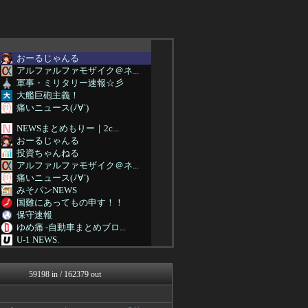
おーるじゃんる
アルファルファモザイク＠ネ...
軍事・ミリタリー速報☆彡
大艦巨砲主義！
痛いニュース(ﾉ∀`)
NEWSまとめもりー｜2c...
おーるじゃんる
投資ちゃんねる
アルファルファモザイク＠ネ...
痛いニュース(ﾉ∀`)
みそパンNEWS
国難にあってもの申す！！
保守速報
ゆめ痛 -自動車まとめブロ...
U-1 NEWS.
ふぇー速
痛いニュース(ﾉ∀`)
59198 in / 162379 out
アルファルファモザイク＠ネ...
日本第一！ニュース録
まとめたニュース