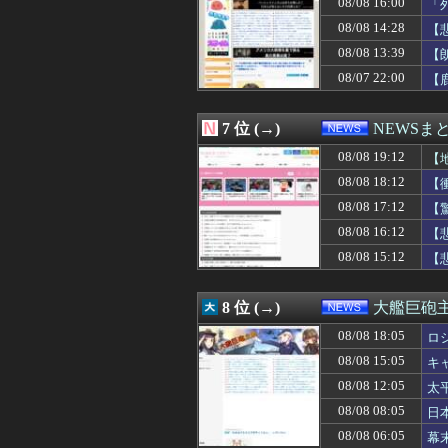
08/08 16:00
「
08/08 16:31
蓮舫議員「蓮舫だ
08/08 14:28
【
08/08 16:30
シカと人間の共
08/08 16:29
軽自動車に”軽油
08/08 13:39
【
08/08 16:25
当然4強もだろ 
08/07 22:00
【
08/08 16:21
MDL｢秋葉原店オ
08/08 16:12
【悲報】ドン・
08/08 16:10
お前らずっと「
7 位 (→)
NEWSま
08/08 16:10
左翼市民団体、広
08/08 16:09
08/08 19:12
中2男子、野球部
【
08/08 16:05
【悲報】中道・立
08/08 18:12
【
08/08 16:04
俺ニート親から2
08/08 17:12
【
08/08 16:03
【悲報】22歳女
08/08 16:01
高市総理「物価上
08/08 16:12
【
08/08 16:00
寺田心さん、究
08/08 15:12
【
08/08 16:00
株の資産7億円
08/08 16:00
「外国人受け入れ反
08/08 16:00
【福岡県議会】政
8 位 (→)
大艦巨砲
08/08 16:00
【犬笛】毎日新聞
08/08 18:05
08/08 16:00
【うさぎおいしい
ロ
08/08 16:00
【大阪】フェラー
08/08 15:05
キ
08/08 15:55
放課後、弓袋を背
08/08 12:05
太
08/08 15:49
「BYD RACC
08/08 15:47
【拡散希望】辺野
08/08 08:05
日
08/08 15:40
台風13号は中国
08/08 06:05
幕
08/08 15:39
本当は無職なの