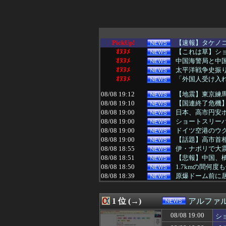
PickUp!
【速報】タケノ
ｵﾇﾇﾒ
【これは草】ショ
ｵﾇﾇﾒ
中国海警局と中国
ｵﾇﾇﾒ
太平洋戦争史振
ｵﾇﾇﾒ
「外国人受け入
08/08 19:12
【地震】東京練
08/08 19:10
【国連終了危機】
08/08 19:00
日本、高市円安
08/08 19:00
ショートスリー
08/08 19:00
ドイツ空港のウク
08/08 19:00
【話題】高市首
08/08 18:55
伊・ナポリで大震災(
08/08 18:51
【悲報】中国、橋
08/08 18:50
1.7kmの間何度
08/08 18:39
原爆ドーム前に居
08/08 18:34
好きになっては
08/08 18:31
中国のビーチ。
1 位 (→)
アルファ
08/08 18:30
【悲報】テレ東・
08/08 18:29
中道改革連合の埋
08/08 19:00
シ
08/08 18:26
蓮舫「蓮舫だから