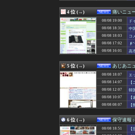
に
08/08 17:55
韓国船、竹島周辺
08/08 17:40
中国製自動車、
4 位 (→)
痛いニュース
08/08 17:39
「私は入りません
08/08 17:30
『はねバド！』全1
08/08 19:00
ド
08/08 17:30
【悲報】大竹しの
08/08 18:31
中
08/08 17:26
【画像】セブン
08/08 18:03
08/08 17:22
【衝撃】テレビ
コ
08/08 17:15
そのうち消えてな
08/08 17:02

08/08 17:12
【驚愕】悠仁さ
08/08 16:01
高
08/08 17:10
【京都大病院】誤
08/08 17:06
アラブ首長国連
08/08 17:04
新婚だけど好き
5 位 (→)
あじあニ
08/08 17:03
安かったからGA
08/08 17:02
👴"テレビ大好き
08/08 18:07
エ
08/08 17:00
【悲報】コカコー
08/08 14:07
【
08/08 17:00
「宝くじの1番
08/08 12:07
08/08 17:00
【東大】2年連
韓
08/08 17:00
人気配信者たい
08/08 10:07
【
08/08 17:00
”サ終” 相次ぐ
08/08 08:07
【
08/08 16:55
日本赤十字社、韓国
08/08 16:52
日本人はBYDの
08/08 16:50
【動画】男子が「
6 位 (→)
保守速報
08/08 16:39
”サ終” 相次ぐ
08/08 16:39
高市首相が経歴詐
08/08 18:51
【
08/08 16:38
【悲報】ﾈｯﾄ民