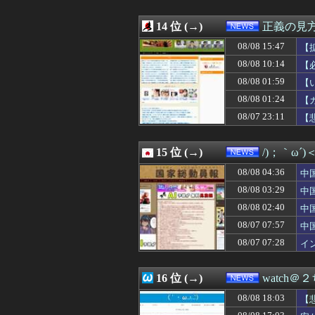
08/08 13:23
ショートスリー
08/08 13:20
文科省が女性専用
08/08 13:17
14 位 (→)
【えｗ】韓国サッ
正義の見
08/08 13:12
【悲報】テレビ
08/08 15:47
【
08/08 13:10
ドイツ空港のウク
ち
08/08 13:10
08/08 10:14
【速報】日本赤十字
【
08/08 13:03
【悲報】結婚式の
08/08 01:59
【
08/08 13:00
【朗報】ヒカキン
→
08/08 01:24
【
08/08 13:00
西川貴教アニキ、
08/08 13:00
【文科省】女性研
08/07 23:11
【
08/08 13:00
財源なき減税、
08/08 12:59
馬鹿客「置き配し
15 位 (→)
/)；｀ω´
08/08 04:36
中
「
08/08 03:29
中
蔽
08/08 02:40
中
と
08/07 07:57
中
急
08/07 07:28
イ
イ
16 位 (→)
watch＠
08/08 18:03
【