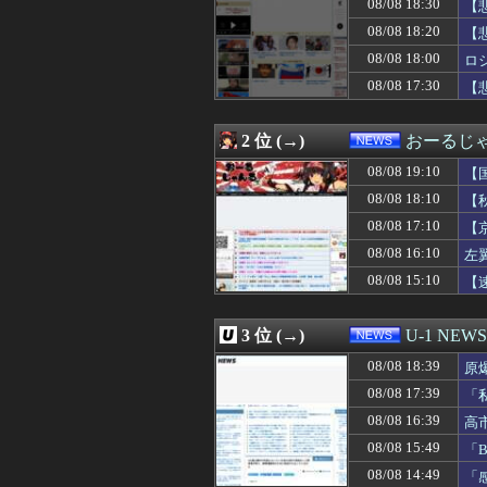
08/08 18:30
【
08/08 18:23
シカ「ヒマワリ
08/08 18:20
【悲報】瀬戸環奈さ
08/08 18:20
【
08/08 18:20
中国紙、海自の「J
08/08 18:00
ロ
08/08 18:15
こんな国と友好？
08/08 17:30
08/08 18:13
サムスンの新型折りた
【
08/08 18:12
【衝撃】南海電
08/08 18:10
【秋田県】記者会
2 位 (→)
おーるじ
08/08 18:08
【は？】極左団体
08/08 18:07
エッセイスト「原
08/08 19:10
【
08/08 18:06
東京都、八重洲駐
の
08/08 18:10
【
08/08 18:05
ロシアさん、国
08/08 18:04
【社会】福岡の
08/08 17:10
【
08/08 18:03
コメ卸大手さん、
08/08 16:10
左
08/08 18:03
【悲報】ショート
シ
08/08 15:10
【
08/08 18:00
妻と一緒に中学の
撃
08/08 18:00
松のや「ママ応援
08/08 18:00
【会社】川上産
3 位 (→)
U-1 NEWS
08/08 18:00
ロシアさん、国
08/08 18:00
【話題】高市首
08/08 18:39
原
08/08 18:00
日本語がAIで不
08/08 17:39
「
08/08 18:00
酒と薬飲ませ性的
し
08/08 18:00
08/08 16:39
【熊本地震】れい
高
08/08 18:00
世界のケイスケ・
受
08/08 15:49
「
08/08 18:00
蒋介石、共産党
08/08 14:49
「
08/08 17:59
【朗報】小池都知