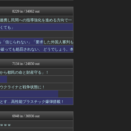
軍事・ミリタリー速報☆彡
痛いニュース(ﾉ∀`)
8229 in / 34062 out
反日愚国 恨寓瘻
連携し民間への指導強化を進める方向で一
日本第一！ニュース録
理想ちゃんねる
くても」
NEWSまとめもりー｜2c...
おーるじゃんる
政経ワロスまとめニュース♪
る「信じられない」「要求した外国人審判も
大艦巨砲主義！
破っても処罰されない、 どうでしょう。本
ふぇー速
まとめたニュース
watch＠２ちゃんねる
7134 in / 24850 out
痛いニュース(ﾉ∀`)
から都民の命と財産守る」！
オレ的ゲーム速報＠刃
みそパンNEWS
常識的に考えた
ウクライナと戦争状態に！
投資ちゃんねる
モッコスヌ〜ン
かせまと！
とす…高性能プラスチック爆弾搭載！
国難にあってもの申す！！
U-1 NEWS.
もえるあじあ(･∀･)
6948 in / 36936 out
にゅーすアルー！
ｗｗｗ
反日愚国 恨寓瘻
ふぇー速