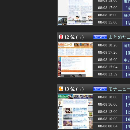
08/08 18:00
世
08/08 14:32
［社説］永住厳
08/08 17:00
「
08/08 14:29
東京駅近くに「地
08/08 16:00
08/08 14:28
【悲報】コメ卸大
株
08/08 14:24
日米のレアアー
08/08 15:00
【
08/08 14:20
小池百合子知事、
08/08 14:18
日本人が英語を
08/08 14:12
【物議】沖縄の大
12 位 (→)
まとめた
08/08 14:10
【琵琶湖三市同時
08/08 18:26
蓮
08/08 14:10
習近平政権｢日本
08/08 14:09
国家予算が枯渇し
08/08 17:26
【
08/08 14:07
【ニュース】 
08/08 16:09
中
08/08 14:03
【琵琶湖三市同時
08/08 15:04
08/08 14:00
【保守層ばかりを
【
08/08 14:00
「水道温いね」
08/08 13:59
【
08/08 14:00
【早稲田】“無銭
08/08 14:00
【東京】東京駅近
08/08 13:59
【画像】クソ親「
13 位 (→)
モナニュ
08/08 13:55
中国SNS「アニ
08/08 18:00
【
08/08 13:42
9連休で良い
で
08/08 13:40
中国人の子供が
08/08 16:00
【
08/08 13:40
こんなんで支持さ
理
08/08 12:00
【
08/08 13:39
【朗報】日本のお
08/08 10:00
【
08/08 13:38
【悲報】小野田紀
に
08/08 13:29
参政党、福岡県
08/08 00:04
【