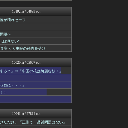
国難にあってもの申す！！
にゅーすアルー！
18192 in / 54893 out
U-1 NEWS.
オレ的ゲーム速報＠刃
置が壊れセーフ
アルファルファモザイク＠ネ...
まとめたニュース
かせまと！
」開幕へ
反日愚国 恨寓瘻
"ほぼ見ない"
NEWSまとめもりー｜2c...
1％増へ 人事院の勧告を受け
おーるじゃんる
FX2ちゃんねる｜投資系ま...
ふぇー速
16620 in / 65607 out
watch＠２ちゃんねる
痛いニュース(ﾉ∀`)
する？」⇒「中国の核は綺麗な核！」
アルファルファモザイク＠ネ...
投資ちゃんねる
ゼロに・・・」
常識的に考えた
オレ的ゲーム速報＠刃
！！
みそパンNEWS
国難にあってもの申す！！
軍事・ミリタリー速報☆彡
アルファルファモザイク＠ネ...
10041 in / 27814 out
かせまと！
U-1 NEWS.
けただけ」「正常で、品質問題はない」
政経ワロスまとめニュース♪