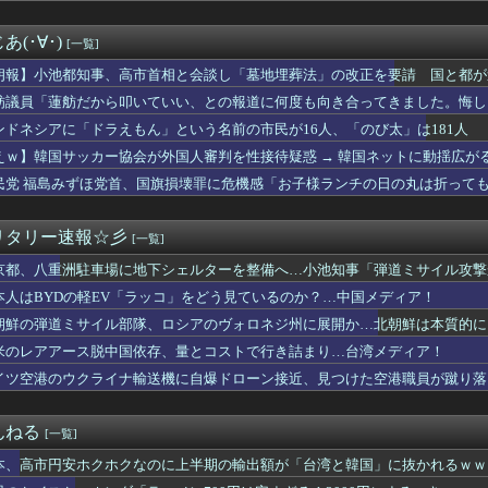
イル部隊、ロシアのヴォロネジ州に展開か…北朝鮮は本質的にウクラ...
れ反対」大幅増 若い世代で多く
(･∀･)
[一覧]
政党って 〜 立憲民主ブレーンの菅野完氏、メルチュ折田社長に人...
金がありません。このままでは国連が完全崩壊します。助けて下さい...
朗報】小池都知事、高市首相と会談し「墓地埋葬法」の改正を要請 国と都が
が開発した素材採用､着るだけで瞬時に-15℃冷却する冷感ポンチ...
舫議員「蓮舫だから叩いていい、との報道に何度も向き合ってきました。悔し
被災地、『異常事態』が発生してしまう！！！！！！！！
ンドネシアに「ドラえもん」という名前の市民が16人、「のび太」は181人
愛国心を煽った結果、日本兵を撃退する「抗日テーマパーク」が各地...
辺野古転覆事故の防カメ映像をすぐに公開しなかったのか？ → 玉...
えｗ】韓国サッカー協会が外国人審判を性接待疑惑 → 韓国ネットに動揺広が
派の人が現金のみの店に文句言ってるのってどう思う？
かしい」「韓国以外の国にも要求しているのでは」
民党 福島みずほ党首、国旗損壊罪に危機感「お子様ランチの日の丸は折っても
半年で関連会社の社長に任命される
にそうなのか」
のエマ・ワトソン可愛すぎワロッタｗｗｗｗｗｗｗｗｗ
ンガｗｗｗｗｗｗｗｗｗｗｗｗｗｗｗｗ
リタリー速報☆彡
[一覧]
、不正会計の疑いで前知事に聞き取り調査へ
京都、八重洲駐車場に地下シェルターを整備へ…小池知事「弾道ミサイル攻撃
ィスク販売終了」、カプコンの回答と衝撃の詳細がコチラ・・・「え...
花火大会】花火大会は本当に開催されるのか…ＨＰで観覧券販売も消...
本人はBYDの軽EV「ラッコ」をどう見ているのか？…中国メディア！
か 苦情数件会場半減 無音の中イヤホンから流れる曲に合わせ踊る...
朝鮮の弾道ミサイル部隊、ロシアのヴォロネジ州に展開か…北朝鮮は本質的に
沢直樹みたいな銀行員カッコいい」銀行員の友人「あんな奴居ねえよ...
生鶏肉で車いす生活…ギラン・バレー症候群の恐怖
米のレアアース脱中国依存、量とコストで行き詰まり…台湾メディア！
入も米雇用統計も無効化の流れ
イツ空港のウクライナ輸送機に自爆ドローン接近、見つけた空港職員が蹴り落
場から、アメリカから……「いじめ」を受ける日銀が「四面楚歌」を...
レだ」と某野党が達成した偉業に称賛の声が殺到、なんかヒーロー番...
ドラえもん」という名前の市民が16人、「のび太」は181人
んねる
[一覧]
ゴミだらけ
本、高市円安ホクホクなのに上半期の輸出額が「台湾と韓国」に抜かれるｗｗ
〜 基地外パヨク集団「人殺しの汚い足で広島の土を踏むな！」→広...
さなあかんの？