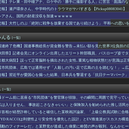
悲報】テレ東・田中瞳アナ、ロケ中の「勝手に撮影する人」に苦言「面識のな
全部喰った」 郡山布引風の高原まつり中止
ん、中学時代のトラウマがヤバすぎる 【Pickup08083...
悲報】瀬戸環奈さん、中学時代のトラウマがヤバすぎる 【Pickup08083041】
apan Navy」呼称を批判 2018年の日韓レーダー照射...
シアさん、国民の財産没収を加速ｗｗｗｗｗ
 〜 日本兵撃ち施設に131億円…習近平が愛国心を煽った結果、...
たみスマホ｢Galaxy Z Fold 8｣のレビュー･評...
悲報】大竹しのぶ「絶対に戦争を放棄する国であり続けよう」 平和への思いを
鉄がピニンファリーナと初共創！なにわ筋線の新型特急が凄そう
見にオンライン出席したエリート幹部職員、バスローブ姿でタバコを...
ゃんる
[一覧]
さん「原爆ドーム前を明け渡せば核戦争が始まる！」→ 観衆のマジ...
爆を二度と使わせてはならない」⇒「もちろん中国の核も非難する？...
国連終了危機】国連事務総長が資金難を警告→未払い額を見た世界3位負担の
車場に地下シェルターを整備へ…小池知事「弾道ミサイル攻撃から都...
か言え
秋田県】記者会見にオンライン出席したエリート幹部職員、バスローブ姿でタ
民の財産を没収しはじめる
人口がどんどん増え続けている理由
京都大病院】誤って正常脳幹を摘出された女性､重篤な植物状態だが意識は正
営業利益83％減 高値で買い込んだ米が売れず「損切り祭り」開幕...
翼市民団体、広島では通用せず「人殺しの汚い足で広島の土を踏むな！」→広
スリーパー堀大輔さん、実は仮眠を取っていたｗｗｗｗｗｗｗｗｗｗ...
らが広島県民じゃ」
速報】習近平が愛国心を煽った結果、日本兵を撃退する「抗日テーマパーク」が
卒アルを見ていた夫さん、妻にとんでもない秘密をバレて震える・・...
！
企画」がなぜ許されない？「窮屈な世の中」に住む不幸、「尊重し合...
業株式会社が10月よりプチプチ株式会社に社名変更
.
[一覧]
民の財産没収を加速ｗｗｗｗｗ
相靖国参拝「適切に判断」 官房長官
爆ドーム前に居座る”市民団体”を警官隊が排除、その瞬間に周囲で見守って
利な理由、明らかになってしまう
私は入りません、 事故起こさなきゃいい」と保険加入を勧められた推し活民
暴行容疑 当時15歳以下の少女10人被害か、動画770本 男を...
て……
わ信者「被災者が高市早苗に惨状を訴えようとしたら男に阻止された...
市首相が経歴詐称していると確信した某映画評論家、「上級公務員試験に合格
ホンダ「ラーメン700円は安すぎる！2000円にするべき」
けまくり……
BYD RACCOは利便性より安全性を優先した設計」とEV推進派がスカスカ構
に武器を届け続けて「運輸大隊長」と呼ばれる
感動のフィナーレだ」と某野党が達成した偉業に称賛の声が殺到、なんかヒー
事、高市首相と会談し「墓地埋葬法」の改正を要請 国と都が連携し...