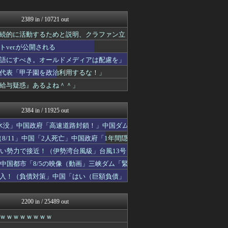
かせまと！
U-1 NEWS.
もえるあじあ(･∀･)
2389 in / 10721 out
NEWSまとめもりー｜2c...
続的に活動するためと説明、クラファン立
軍事・ミリタリー速報☆彡
おーるじゃんる
er.が公開される
watch＠２ちゃんねる
語にすべき。オールドメディアは配慮を」
投資ちゃんねる
代表「甲子園を政治利用するな！」
オレ的ゲーム速報＠刃
常識的に考えた
給与疑惑』あるよね＾＾」
みそパンNEWS
まとめたニュース
2384 in / 11925 out
水没」中国政府「高速道路封鎖！」中国ダム
8/11」中国「2人死亡」中国政府「1年間隠
い勢力で接近！（伊勢湾台風級」台風13号
中国都市「8/5の映像（動画」三峡ダム「緊
入！（負債対策」中国「はい（巨額負債」
2200 in / 25489 out
ｗｗｗｗｗｗｗｗ