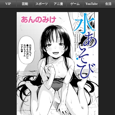
VIP
芸能
スポーツ
アニ漫
ゲーム
YouTube
生活