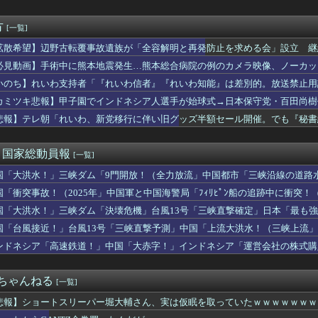
パー堀大輔、涙を流す
の研究者支援制度を導入、それに対して子育て負担に苦しむ若手男性...
カー協会が外国人審判を性接待疑惑 → 韓国ネットに動揺広がる「...
方
[一覧]
業界、ガチで逝く・・・・
拡散希望】辺野古転覆事故遺族が「全容解明と再発防止を求める会」設立 継
ライナ輸送機に自爆ドローン接近、見つけた空港職員が蹴り落とす…...
上げも準備
社、韓国に超希少血液Jr(a-)を提供「韓国内では適合する血...
必見動画】手術中に熊本地震発生…熊本総合病院の例のカメラ映像、ノーカットv
衣装合わせに向かった夫婦「何度も何度も追突され…何が目的か本当...
いのち】れいわ支持者「『れいわ信者』『れいわ知能』は差別的。放送禁止用
なんと「実質200万円以上の支援物資」を寄付してしまう
かわりにピッタリの名称が爆誕してしまうw
カミツキ悲報】甲子園でインドネシア人選手が始球式→日本保守党・百田尚樹
ミュージックステーションで”魅惑のマーメイド達と限界突破”して...
究者支援に補助、１大学に年間５０００万円…出産・子育と両立でき...
悲報】テレ朝「れいわ、新党移行に伴い旧グッズ半額セール開催。でも『秘書
揺らぐ信認 積極財政に「日本売り」危機 高市政権「悲願」に固執
てこのシートかけろ」配達員ぼく「🤔」
)＜国家総動員報
[一覧]
国「大洪水！」三峡ダム「9門開放！（全力放流」中国都市「三峡沿線の道路
緊急放流に合わせて開門（土砂崩れ発生」→
国「衝突事故！（2025年」中国軍と中国海警局「ﾌｨﾘﾋﾟﾝ船の追跡中に衝突！（
」日本「隠蔽された事実報道！（2026年」→
国「大洪水！」三峡ダム「決壊危機」台風13号「三峡直撃確定」日本「最も強
15号「中国本土でぶつかり合う（前代未聞」→
国「台風接近！」台風13号「三峡直撃予測」中国「上流大洪水！（三峡上流」
放流（決壊危機」中国「下流大水害（震え声」→
ンドネシア「高速鉄道！」中国「大赤字！」インドネシア「運営会社の株式購
ンドネシア「700km延伸計画！（実質中止」→
２ちゃんねる
[一覧]
悲報】ショートスリーパー堀大輔さん、実は仮眠を取っていたｗｗｗｗｗｗｗ