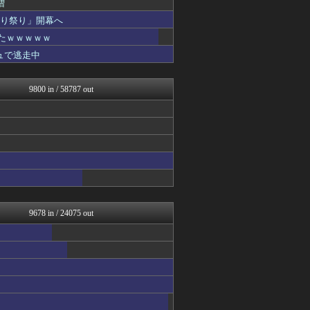
増
もえるあじあ(･∀･)
切り祭り」開幕へ
アルファルファモザイク＠ネ...
日本第一！ニュース録
たｗｗｗｗｗ
反日愚国 恨寓瘻
ュで逃走中
理想ちゃんねる
NEWSまとめもりー｜2c...
かせまと！
9800 in / 58787 out
おーるじゃんる
まとめたニュース
とりのまるやき（保守）
ふぇー速
watch＠２ちゃんねる
痛いニュース(ﾉ∀`)
オレ的ゲーム速報＠刃
投資ちゃんねる
保守速報
黒マッチョニュース
9678 in / 24075 out
モナニュース
みそパンNEWS
常識的に考えた
国難にあってもの申す！！
U-1 NEWS.
正義の見方
にゅーすアルー！
ふぇー速