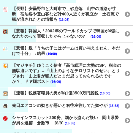
【長野】安曇野市と大町市で土砂崩落 山中の道路が寸
断 宿泊客や登山客など計400人近くが孤立か 土石流で
橋が流されたとの情報も
(16:03)
【悲報】韓国人「2002年のワールドカップで韓国が4強に
なれたのって買収したからじゃないの?」
(16:00)
【悲報】親「うちの子にはゲームは買い与えません。本だ
けで十分」→結果
(16:00)
【マジキチ】ゆうこく信者「高市総理に大勢のSP。税金の
無駄遣いです」→『山上のようなテロリストのせい』とリ
プされ「山上君が犯人だとまだ思っておられるのです
か？」ドヤ顔ポスト
(16:00)
【速報】税務署職員の男が約1億3500万円脱税
(16:00)
先日エアコンの効きが悪いと右往左往してた奴やが
(15:58)
シャインマスカット200房、畑から盗んだ疑い 岡山県警
が男を逮捕 倉敷市 [8/9]
(15:55)