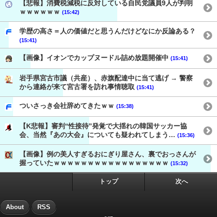
【悲報】消費税減税に反対している自民党議員9人が判明
ｗｗｗｗｗｗ
(15:42)
学歴の高さ＝人の価値だと思うんだけどなにか反論ある？
(15:41)
【画像】イオンでカップヌードル詰め放題開催中
(15:41)
岩手県宮古市議（共産）、赤旗配達中に当て逃げ → 警察
から連絡が来て宮古署を訪れ事情聴取
(15:41)
ついさっき会社辞めてきたｗｗ
(15:38)
【K悲報】審判“性接待”発覚で大揺れの韓国サッカー協
会、当然『あの大会』についても疑われてしまう…
(15:36)
【画像】例の美人すぎるおにぎり屋さん、裏でおっさんが
握っていたｗｗｗｗｗｗｗｗｗｗｗｗｗｗｗｗｗ
(15:32)
トップ
次へ
About
RSS