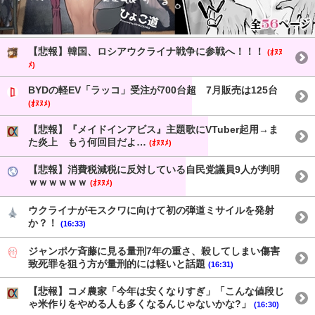
【悲報】韓国、ロシアウクライナ戦争に参戦へ！！！
(ｵﾇﾇ
ﾒ)
BYDの軽EV「ラッコ」受注が700台超 7月販売は125台
(ｵﾇﾇﾒ)
【悲報】『メイドインアビス』主題歌にVTuber起用→ま
た炎上 もう何回目だよ…
(ｵﾇﾇﾒ)
【悲報】消費税減税に反対している自民党議員9人が判明
ｗｗｗｗｗｗ
(ｵﾇﾇﾒ)
ウクライナがモスクワに向けて初の弾道ミサイルを発射
か？！
(16:33)
ジャンポケ斉藤に見る量刑7年の重さ、殺してしまい傷害
致死罪を狙う方が量刑的には軽いと話題
(16:31)
【悲報】コメ農家「今年は安くなりすぎ」「こんな値段じ
ゃ米作りをやめる人も多くなるんじゃないかな?」
(16:30)