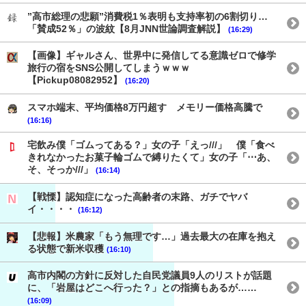
”高市総理の悲願”消費税1％表明も支持率初の6割切り…
「賛成52％」の波紋【8月JNN世論調査解説】
(16:29)
【画像】ギャルさん、世界中に発信してる意識ゼロで修学
旅行の宿をSNS公開してしまうｗｗｗ
【Pickup08082952】
(16:20)
スマホ端末、平均価格8万円超す メモリー価格高騰で
(16:16)
宅飲み僕「ゴムってある？」女の子「えっ///」 僕「食べ
きれなかったお菓子輪ゴムで縛りたくて」女の子「⋯あ、
そ、そっか///」
(16:14)
【戦慄】認知症になった高齢者の末路、ガチでヤバ
イ・・・・
(16:12)
【悲報】米農家「もう無理です…」過去最大の在庫を抱え
る状態で新米収穫
(16:10)
高市内閣の方針に反対した自民党議員9人のリストが話題
に、「岩屋はどこへ行った？」との指摘もあるが……
(16:09)