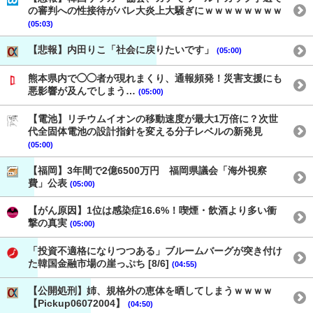
の審判への性接待がバレ大炎上大騒ぎにｗｗｗｗｗｗｗｗ
(05:03)
【悲報】内田りこ「社会に戻りたいです」
(05:00)
熊本県内で◯◯者が現れまくり、通報頻発！災害支援にも
悪影響が及んでしまう…
(05:00)
【電池】リチウムイオンの移動速度が最大1万倍に？次世
代全固体電池の設計指針を変える分子レベルの新発見
(05:00)
【福岡】3年間で2億6500万円 福岡県議会「海外視察
費」公表
(05:00)
【がん原因】1位は感染症16.6%！喫煙・飲酒より多い衝
撃の真実
(05:00)
「投資不適格になりつつある」ブルームバーグが突き付け
た韓国金融市場の崖っぷち [8/6]
(04:55)
【公開処刑】姉、規格外の恵体を晒してしまうｗｗｗｗ
【Pickup06072004】
(04:50)