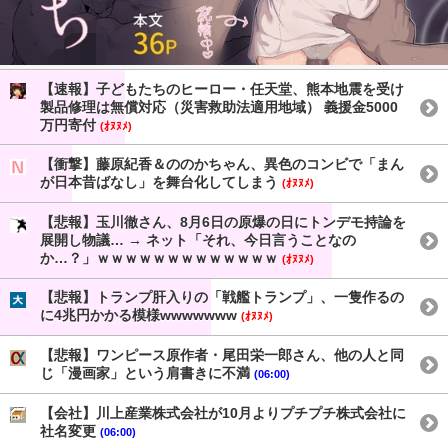
【速報】子どもたちのヒーロー・任天堂、熊本地震を受け
製品修理は無償対応（災害救助法適用地域） 義援金5000
万円寄付
(ｵﾇﾇﾒ)
【衝撃】藤原紀香＆ののかちゃん、異色のコンビで「まん
が日本昔ばなし」を舞台化してしまう
(ｵﾇﾇﾒ)
【悲報】玉川徹さん、8月6日の原爆の日にトンデモ持論を
展開し物議… → ネット「それ、今日言うことなの
か…？」ｗｗｗｗｗｗｗｗｗｗｗｗｗ
(ｵﾇﾇﾒ)
【悲報】トランプ肝入りの「戦艦トランプ」、一隻作るの
に4兆円かかる模様wwwwwww
(ｵﾇﾇﾒ)
【悲報】ワンピース原作者・尾田栄一郎さん、他の人と同
じ「漫画家」という肩書きに不満
(06:00)
【会社】川上産業株式会社が10月よりプチプチ株式会社に
社名変更
(06:00)