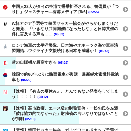
中国人22人がタイの空港で搭乗拒否される、警備員が「つ
り目」ジェスチャー―香港メディア [8/6]
(05:55)
W杯アジア予選等で韓国サッカー協会がやらかしまくりだ
と発覚、「いきなり共同開催になったしな」と日韓共催の
件に言及する声も……
(05:53)
ロシア海軍の太平洋艦隊、日本海やオホーツク海で軍事演
習開始…ウクライナ支援続ける日本を威嚇か！
(05:43)
昔の自販機が最高すぎる
(05:29)
韓国で約60年ぶりに路面電車が復活 最新鋭水素燃料電池
車も
(05:20)
【速報】『有吉の夏休み』、とんでもない発表をしてしま
う！！！！！
(05:12)
【速報】高市政権、エース級の財務官僚・一松旬氏を左遷
「彼は協力的でなかった」財務省の言いなりではないこと
が判明
(05:10)
【悲報】韓国サッカー協会、ガチでワールドカップ予選で