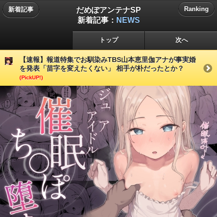
だめぽアンテナSP
Ranking
新着記事
新着記事：
NEWS
トップ
次へ
【速報】報道特集でお馴染みTBS山本恵里伽アナが事実婚
を発表「苗字を変えたくない」 相手が朴だったとか？
(PickUP!)