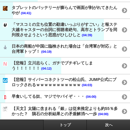
タブレットのバッテリーが膨らんで画面が剥がれてきたん
やが
(04:41)
「マスコミの立ち位置の勘違いっぷりがすごい」と報ステ
大越キャスターの台詞に視聴者絶句、高市とトランプを同
列視させようという思惑がひしひしと
(04:39)
日本の商船が中国に臨検された場合は「台湾軍が対応」と
台湾軍トップ！
(04:19)
【悲報】立川志らく、ガチでブチギレてしま
う！！！！！！
(04:12)
【悲報】サイバーコネクトツーの松山氏、JUMP公式にブ
ロックされるｗｗｗｗｗｗｗｗｗｗｗ
(04:03)
早食いしてる奴、マジでヤバイぞ・・・
(04:00)
【天文】太陽に含まれる「銀」は従来推定よりも約55％多
かった？ 隕石の分析結果との矛盾解消へ一歩
(04:00)
トップ
次へ