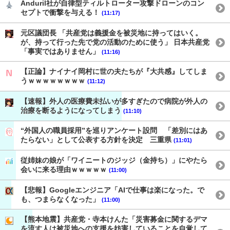
Anduril社が自律型ティルトローター攻撃ドローンのコン
セプトで衝撃を与える！
(11:17)
元区議団長 「共産党は義援金を被災地に持ってはいく。
が、持って行った先で党の活動のために使う」 日本共産党
「事実ではありません」
(11:16)
【正論】ナイナイ岡村に世の夫たちが『大共感』してしま
うｗｗｗｗｗｗｗｗ
(11:12)
【速報】外人の医療費未払いが多すぎたので病院が外人の
治療を断るようになってしまう
(11:10)
“外国人の職員採用”を巡りアンケート設問 「差別にはあ
たらない」として公表する方針を決定 三重県
(11:01)
従姉妹の娘が「ワイニートのジッジ（金持ち）」にやたら
会いに来る理由ｗｗｗｗｗ
(11:00)
【悲報】Googleエンジニア「AIで仕事は楽になった。で
も、つまらなくなった」
(11:00)
【熊本地震】共産党・寺本けんた「災害募金に関するデマ
を流す人は被災地への支援を妨害していることを自覚して