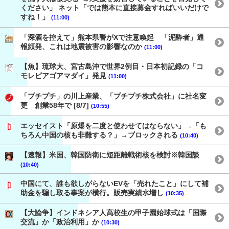
ください」 ネット「では熊本に直接募金すればいいだけで
すね！」
(11:00)
「深酒を控えて」熊本県警がXで注意喚起 「泥酔者」通
報頻発、これは地震被害の影響なのか
(11:00)
【魚】琉球大、宮古島沖で世界2例目・日本初記録の「コ
モレビアゴアマダイ」発見
(11:00)
「プチプチ」の川上産業、「プチプチ株式会社」に社名変
更 創業58年で [8/7]
(10:55)
エッセイスト「原爆を二度と使わせてはならない」→「も
ちろん中国の核も非難する？」→ブロックされる
(10:40)
【速報】米国、韓国防衛に短距離戦術核を検討※韓国談
(10:40)
中国にて、誰も欲しがらないEVを「売れたこと」にして補
助金を騙し取る事案が横行。販売実績水増し
(10:35)
【大論争】インドネシア人高校生の甲子園始球式は「国際
交流」か「政治利用」か
(10:30)