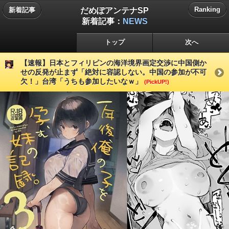
だめぽアンテナSP
Ranking
新着記事
新着記事：
NEWS
トップ
次へ
【速報】日本とフィリピンの海洋境界画定交渉に中国側か
せの反発が止まず「絶対に容認しない。中国の参加が不可
欠！」台湾「うちも参加したいなｗ」
(PickUP!)