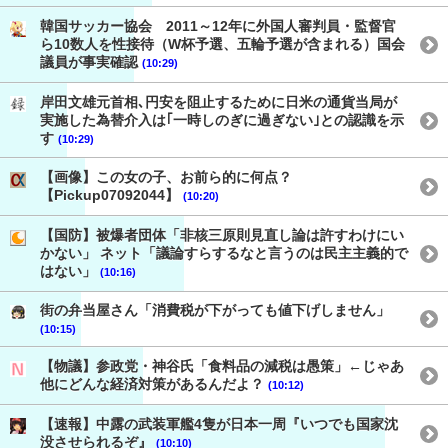
韓国サッカー協会 2011～12年に外国人審判員・監督官
ら10数人を性接待（W杯予選、五輪予選が含まれる）国会
議員が事実確認
(10:29)
岸田文雄元首相､円安を阻止するために日米の通貨当局が
実施した為替介入は｢一時しのぎに過ぎない｣との認識を示
す
(10:29)
【画像】この女の子、お前ら的に何点？
【Pickup07092044】
(10:20)
【国防】被爆者団体「非核三原則見直し論は許すわけにい
かない」 ネット「議論すらするなと言うのは民主主義的で
はない」
(10:16)
街の弁当屋さん「消費税が下がっても値下げしません」
(10:15)
【物議】参政党・神谷氏「食料品の減税は愚策」←じゃあ
他にどんな経済対策があるんだよ？
(10:12)
【速報】中露の武装軍艦4隻が日本一周『いつでも国家沈
没させられるぞ』
(10:10)