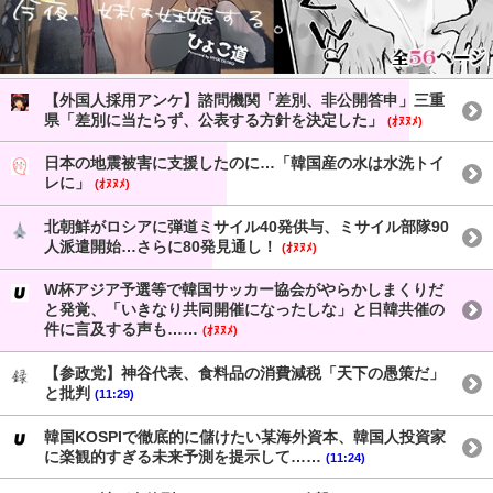
【外国人採用アンケ】諮問機関「差別、非公開答申」三重
県「差別に当たらず、公表する方針を決定した」
(ｵﾇﾇﾒ)
日本の地震被害に支援したのに…「韓国産の水は水洗トイ
レに」
(ｵﾇﾇﾒ)
北朝鮮がロシアに弾道ミサイル40発供与、ミサイル部隊90
人派遣開始…さらに80発見通し！
(ｵﾇﾇﾒ)
W杯アジア予選等で韓国サッカー協会がやらかしまくりだ
と発覚、「いきなり共同開催になったしな」と日韓共催の
件に言及する声も……
(ｵﾇﾇﾒ)
【参政党】神谷代表、食料品の消費減税「天下の愚策だ」
と批判
(11:29)
韓国KOSPIで徹底的に儲けたい某海外資本、韓国人投資家
に楽観的すぎる未来予測を提示して……
(11:24)