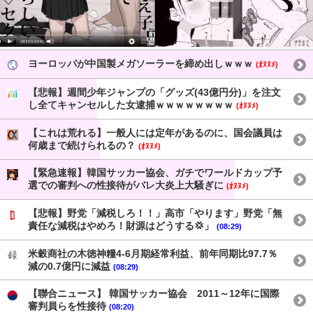
ヨーロッパが中国製メガソーラーを締め出しｗｗｗ
(ｵﾇﾇﾒ)
【悲報】週間少年ジャンプの「グッズ(43億円分)」を注文
し全てキャンセルした女逮捕ｗｗｗｗｗｗｗｗ
(ｵﾇﾇﾒ)
【これは荒れる】一般人には定年があるのに、国会議員は
何歳まで続けられるの？
(ｵﾇﾇﾒ)
【緊急速報】韓国サッカー協会、ガチでワールドカップ予
選での審判への性接待がバレ大炎上大騒ぎに
(ｵﾇﾇﾒ)
【悲報】野党「減税しろ！！」高市「やります」野党「無
責任な減税はやめろ！財源はどうする💢」
(08:29)
米穀商社の木徳神糧4-6月期経常利益、前年同期比97.7％
減の0.7億円に減益
(08:29)
【聯合ニュース】 韓国サッカー協会 2011～12年に国際
審判員らを性接待
(08:20)