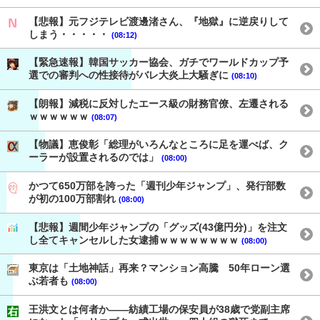
【悲報】元フジテレビ渡邊渚さん、『地獄』に逆戻りして
しまう・・・・・
(08:12)
【緊急速報】韓国サッカー協会、ガチでワールドカップ予
選での審判への性接待がバレ大炎上大騒ぎに
(08:10)
【朗報】減税に反対したエース級の財務官僚、左遷される
ｗｗｗｗｗｗ
(08:07)
【物議】恵俊彰「総理がいろんなところに足を運べば、ク
ーラーが設置されるのでは」
(08:00)
かつて650万部を誇った「週刊少年ジャンプ」、発行部数
が初の100万部割れ
(08:00)
【悲報】週間少年ジャンプの「グッズ(43億円分)」を注文
し全てキャンセルした女逮捕ｗｗｗｗｗｗｗｗ
(08:00)
東京は「土地神話」再来？マンション高騰 50年ローン選
ぶ若者も
(08:00)
王洪文とは何者か——紡績工場の保安員が38歳で党副主席