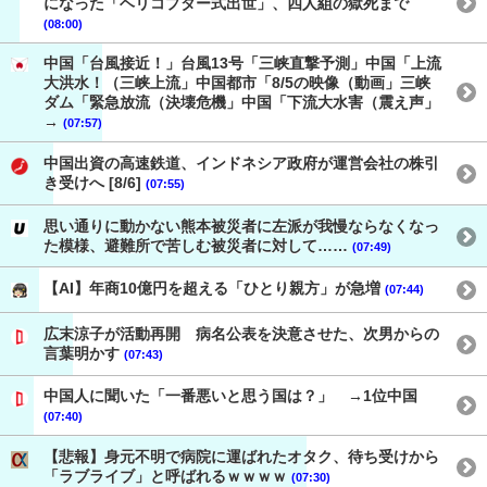
になった「ヘリコプター式出世」、四人組の獄死まで
(08:00)
中国「台風接近！」台風13号「三峡直撃予測」中国「上流
大洪水！（三峡上流」中国都市「8/5の映像（動画」三峡
ダム「緊急放流（決壊危機」中国「下流大水害（震え声」
→
(07:57)
中国出資の高速鉄道、インドネシア政府が運営会社の株引
き受けへ [8/6]
(07:55)
思い通りに動かない熊本被災者に左派が我慢ならなくなっ
た模様、避難所で苦しむ被災者に対して……
(07:49)
【AI】年商10億円を超える「ひとり親方」が急増
(07:44)
広末涼子が活動再開 病名公表を決意させた、次男からの
言葉明かす
(07:43)
中国人に聞いた「一番悪いと思う国は？」 →1位中国
(07:40)
【悲報】身元不明で病院に運ばれたオタク、待ち受けから
「ラブライブ」と呼ばれるｗｗｗｗ
(07:30)