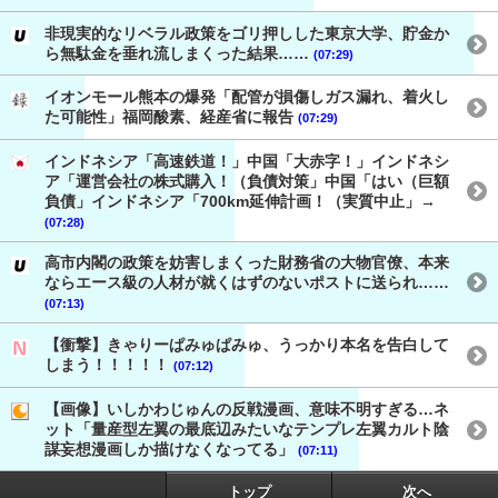
非現実的なリベラル政策をゴリ押しした東京大学、貯金か
ら無駄金を垂れ流しまくった結果……
(07:29)
イオンモール熊本の爆発「配管が損傷しガス漏れ、着火し
た可能性」福岡酸素、経産省に報告
(07:29)
インドネシア「高速鉄道！」中国「大赤字！」インドネシ
ア「運営会社の株式購入！（負債対策」中国「はい（巨額
負債」インドネシア「700km延伸計画！（実質中止」→
(07:28)
高市内閣の政策を妨害しまくった財務省の大物官僚、本来
ならエース級の人材が就くはずのないポストに送られ……
(07:13)
【衝撃】きゃりーぱみゅぱみゅ、うっかり本名を告白して
しまう！！！！！
(07:12)
【画像】いしかわじゅんの反戦漫画、意味不明すぎる…ネ
ット「量産型左翼の最底辺みたいなテンプレ左翼カルト陰
謀妄想漫画しか描けなくなってる」
(07:11)
トップ
次へ