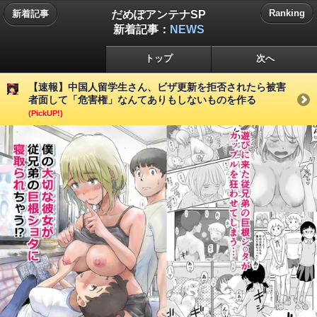
だめぽアンテナSP
Ranking
新着記事
新着記事：
NEWS
トップ
次へ
【速報】中国人留学生さん、ビザ更新を拒否されたら被害
者面して「危害権」なんてありもしないものを作る
(PickUP!)