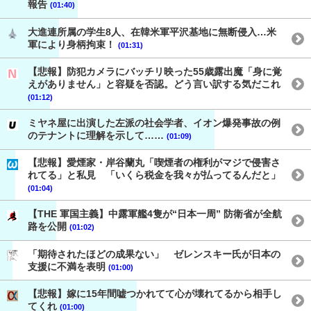
報告
(01:40)
大進連所属の学生8人、在韓米軍平沢基地に無断侵入…米
軍により身柄拘束！
(01:31)
【悲報】防犯カメラにバッチリ映った55歳露出魔「身に覚
えがありません」と容疑を否認。どう言い訳する気だこれ
(01:12)
ミヤネ屋に出演した左派の社会学者、イオン爆発事故の例
のテナントに理解を示して……
(01:09)
【悲報】愛煙家・岸谷蘭丸「喫煙者の権利がマジで侵害さ
れてる」と私見 「いくら税金を我々が払ってるんだと」
(01:04)
【THE 軍国主義】中露軍艦4隻が“日本一周” 防衛省が全航
路を公開
(01:02)
「期待されたほどの成果ない」 ゼレンスキー氏が日本の
支援に不満を表明
(01:00)
【悲報】嫁に15年間嘘つかれてて心が壊れてるから相手し
てくれ
(01:00)