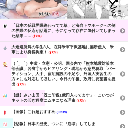
「日本の反戦界隈終わってて草」と海自トマホークへの例
の界隈の反応が話題に、今になって存在に気付いてしまっ
た結果……
(ｵﾇﾇﾒ)
大進連所属の学生8人、在韓米軍平沢基地に無断侵入…米
軍により身柄拘束！
(ｵﾇﾇﾒ)
（ ´_ゝ`）中道・立憲・公明、国会内で「熊本地震対策本
部会議」各省庁からヒアリング・現地から意見聴取「パー
ティション、人手、宿泊施設の不足や、外国人実習生の
方々にも対応してほしい」今日の午後、政府に要望書を提
出
(ｵﾇﾇﾒ)
【謎】みい山田「既に印税1億円入ってます」←こいつが
ネットの叩き程度にムキになる理由
(ｵﾇﾇﾒ)
【画像】これ超おすすめ
(02:39)
【悲報】日本の歴史、ついに『崩壊』してしま