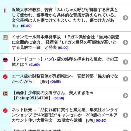
近畿大学准教授、苦言「みいちゃん呼びが揶揄する言葉と
して使われ、当事者から具体的な苦痛が訴えられている。
文化芸術は人を傷つけてもよい。ただし、傷つけ方があ
る」
(01:00)
イオンモール熊本爆発事故 LPガス供給会社「当局の調査
に全面的に協力」 経産省「LPガス爆発の可能性が高いと
する見解で一致」と発表
(01:00)
【フードコート】ハズレ店の烙印を押される運命、その正
体とは？
(01:00)
エース級の財務官僚が異例転出へ 官邸幹部「協力的でな
かったから」 [8/6]
(00:55)
【画像】少年院の女看守さん、美人すぎるｗ
【Pickup05164708】
(00:50)
ネット販売…「品切れ前に買うと満足感」集英社オンライ
ンショップで“43億円分”キャンセルか 200超のメールア
カウント使い大量注文 32歳女を逮捕 [8/6]
(00:50)