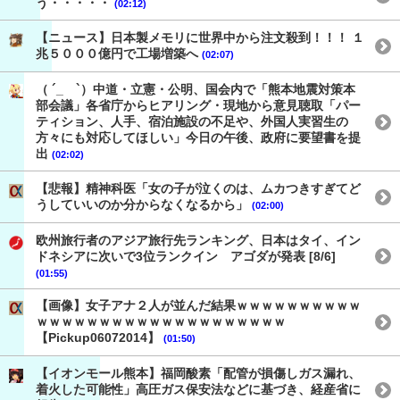
う・・・・・
(02:12)
【ニュース】日本製メモリに世界中から注文殺到！！！ １
兆５０００億円で工場増築へ
(02:07)
（ ´_ゝ`）中道・立憲・公明、国会内で「熊本地震対策本
部会議」各省庁からヒアリング・現地から意見聴取「パー
ティション、人手、宿泊施設の不足や、外国人実習生の
方々にも対応してほしい」今日の午後、政府に要望書を提
出
(02:02)
【悲報】精神科医「女の子が泣くのは、ムカつきすぎてど
うしていいのか分からなくなるから」
(02:00)
欧州旅行者のアジア旅行先ランキング、日本はタイ、イン
ドネシアに次いで3位ランクイン アゴダが発表 [8/6]
(01:55)
【画像】女子アナ２人が並んだ結果ｗｗｗｗｗｗｗｗｗｗ
ｗｗｗｗｗｗｗｗｗｗｗｗｗｗｗｗｗｗｗｗ
【Pickup06072014】
(01:50)
【イオンモール熊本】福岡酸素「配管が損傷しガス漏れ、
着火した可能性」高圧ガス保安法などに基づき、経産省に