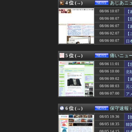
4 位 (→)
あじあニ
08/06 09:21
アンソロピックの｢
08/06 09:20
【聯合ニュース
08/06 10:07
【
08/06 09:19
UEFAとFIFA
08/06 08:07
【
08/06 09:15
株式投資、若年
08/06 06:07
08/06 09:15
むしろ守る人がい
【
08/06 09:14
「日本製メモリ
08/06 02:07
【
08/06 09:12
【悲報】米軍、
08/06 00:07
日
08/06 09:10
特定外来カミキリム
08/06 09:10
【朗報】兵庫県・
08/06 09:05
ウクライナの次
5 位 (→)
痛いニュース
08/06 09:03
【朗報】26年上半
08/06 09:02
【速報】NHK職
08/06 11:01
【
08/06 09:00
NHKのとある番
08/06 10:00
北
08/06 09:00
【悲報】元キャバ
08/06 09:02
08/06 09:00
【消費減税】日
【
08/06 09:00
【実質賃金】6カ
08/06 08:03
元
08/06 08:55
プレジデント ア
08/06 07:00
ア
08/06 08:52
ポーランド軍、
08/06 08:50
【悲報】志村けん
08/06 08:43
清水アキラの息子
6 位 (→)
保守速報
08/06 08:40
高市首相の消費減
08/06 08:40
高市早苗、また中
08/05 19:36
【
08/06 08:40
【速報】町のお弁
08/05 18:35
韓
08/06 08:38
【悲報】共同通信
08/05 14:15
日