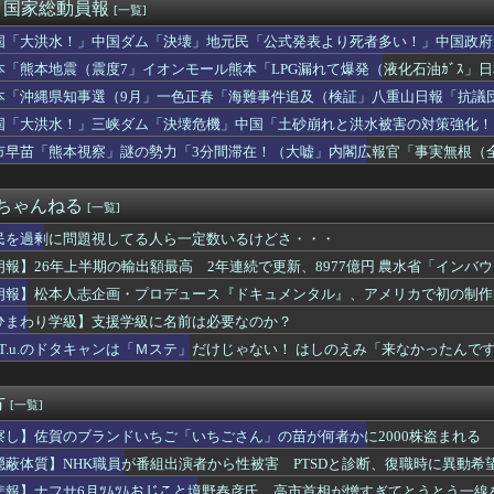
選（9月」一色正春「海難事件追及（検証」八重山日報「抗議団体が...
)＜国家総動員報
[一覧]
量子熱機関…燃料もピストンもない量子エンジンが回った！
国「大洪水！」中国ダム「決壊」地元民「公式発表より死者多い！」中国政府
いつ家買えばいいと思う？
動画も削除」台風13号「三峡ﾀﾞﾑ接近中」→
年ジャンプさん、最大発行部数653万部から急降下でついに100...
本「熊本地震（震度7」イオンモール熊本「LPG漏れて爆発（液化石油ｶﾞｽ」
った風「やませ」が近い将来「暖かいやませ」に変わるかも?最新の...
ビタ「遺族説明の虚偽を認める（営業部長発言」→
本「沖縄県知事選（9月」一色正春「海難事件追及（検証」八重山日報「抗議
け「マクド」呼ばわり、公式「マック」との断絶が示す地域文化の逆...
者委員会「抗議団体の構成組織は日本共産党」→
国「大洪水！」三峡ダム「決壊危機」中国「土砂崩れと洪水被害の対策強化！
んなのが普通に走ってるｗｗｗｗｗｗｗｗｗｗｗｗｗｗｗｗｗｗｗｗ...
ダム「決壊」中国「現場封鎖！（空撮削除」→
ットメンバーの斉藤慎二被告に懲役7年求刑 ロケバスで女性に性的...
市早苗「熊本視察」謎の勢力「3分間滞在！（大嘘」内閣広報官「事実無根（全
市内閣、在日外国人の生活保護にメス！！！！
」マスコミ「被災者証言で10秒！（印象操作」→
楽しすぎワロタｗ
２ちゃんねる
[一覧]
民を過剰に問題視してる人ら一定数いるけどさ・・・
朗報】26年上半期の輸出額最高 2年連続で更新、8977億円 農水省「イン
」
朗報】松本人志企画・プロデュース『ドキュメンタル』、アメリカで初の制作
25ヶ国・地域で展開
ひまわり学級】支援学級に名前は必要なのか？
.A.T.u.のドタキャンは「Ｍステ」だけじゃない！ はしのえみ「来なかったんで
方
[一覧]
察し】佐賀のブランドいちご「いちごさん」の苗が何者かに2000株盗まれる
隠蔽体質】NHK職員が番組出演者から性被害 PTSDと診断、復職時に異動希
…異動できなかった理由、労組通じ申し入れで調査委設置
悲報】ナフサ6月ﾂﾑﾂﾑおじこと境野春彦氏、高市首相が憎すぎてとうとう一