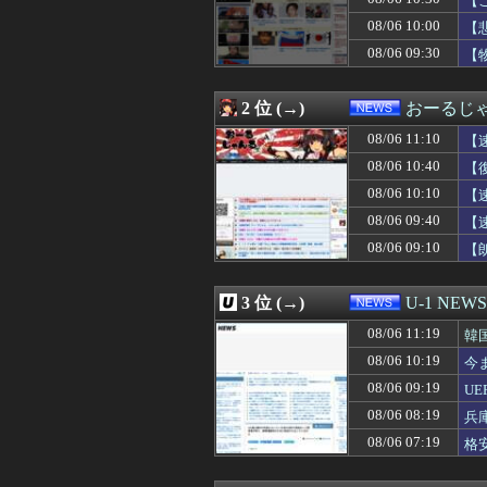
【
08/06 10:29
【2026年熊本
08/06 10:00
【
08/06 10:29
中国「アメリカさ
08/06 09:30
08/06 10:19
今まで沈黙を保っ
【
08/06 10:16
（ ´_ゝ`）中道
08/06 10:14
「ロシアによるハ
2 位 (→)
おーるじ
08/06 10:12
【議論】永住権の
08/06 10:10
【速報】共同通信
08/06 11:10
【
08/06 10:07
【速報】日本共産
08/06 10:40
【
08/06 10:03
移民を過剰に問
08/06 10:00
【消費減税】日
08/06 10:10
【
08/06 10:00
【ナゾロジー】老
08/06 09:40
【
08/06 10:00
【悲報】セクシー
い
08/06 09:10
【
08/06 10:00
【画像あり】え
除
08/06 10:00
北朝鮮、日本に
08/06 10:00
衆院選でほぼ全て
3 位 (→)
U-1 NEWS
08/06 10:00
かつて650万部
08/06 09:59
【悲報】Goog
08/06 11:19
韓
08/06 09:55
元原爆資料館館長
08/06 10:19
今
08/06 09:40
仕事を嫌々やり
08/06 09:40
08/06 09:19
【速報】元原爆資
U
08/06 09:39
兄貴と同じ会社
08/06 08:19
兵
08/06 09:38
【悲報】若年男性
08/06 07:19
格
08/06 09:30
女性を殺害し山
08/06 09:30
【物議】高須幹弥
08/06 09:29
【ＬＰＧ】「イオ