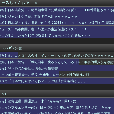
ュースちゃんねる
[一覧]
クロード ミュトス5｣などAIが指示なくサイバー攻撃 性能評...
】 韓国在住の日本人女性インフルエンサー ライブ配信中に死亡
速報】日本共産党、沖縄県知事選で公職選挙法違反！！！ 110番通報されて
の争いが完全に泥沼化した模様、UEFA側の逆転敗北すらあり得...
悲報】ジャンポケ斉藤、懲役７年求刑ｗｗｗｗｗｗｗ
男性の自信喪失の原因に 6割超が「人生の敗者」自認
ない沖縄 〜 玉城デニーと書かれた横断幕を貼る人々、公職選挙法...
速報】日本製メモリに世界中から注文殺到！！！ １兆５０００億円で工場増
」に世界中から注文殺到、１兆５０００億円で工場増築へ
ニュース】高市内閣、在日外国人の生活保護にメス！！！！
『完全終了』のお知らせ・・・・・
本人の生活、たった10年で激変してしまったことが発覚・・・
シに1匹300円の賞金をかけた高崎市、初日に1170匹持ち込...
斎藤知事が執拗に攻撃されている理由判明、県民も知らなかった「多...
は日本とかいうやついるけどどういう理屈なの？
(ﾉ∀`)
[一覧]
期の輸出額最高 2年連続で更新、8977億円 農水省「...
員が番組出演者から性被害
悲報】食用コオロギの会社、インターネットのデマのせいで倒産ｗｗｗｗｗｗ
組出演者、NHK職員に性加害してPTSDに追い込み休職させてい...
朝鮮、日本に警告。「戦犯国家に戻ろうとしている日本に軍事的選択肢を検討
嬢、K-POPアイドルに貢ぎ続けた結果……
本の社会保障、岐路に 財源5兆円見通し立たず
速報】NHK職員が番組出演者から性被害
月連続プラス 21年以来、6月1.6%
ジャンポケ斉藤被告に懲役7年求刑 ロケバスで性的暴行の罪
メリカが介入しないと日本円を守れない異常事態…高市首相の悲願｢...
メリカ「日本の円安ヤバくね？アジア経済に影響出るし。」
衛生部隊と民間医療従事者が参加した戦場医療訓練を実施！
さんの昔のコント、今見ると完全にアウトな手法すぎると話題に「今...
・清水良太郎さん死去で、落語家・柳家小はだが「いじめ」「暴行」...
[一覧]
税1％、弁当店はまさかの"価格据え置き"宣言「値下げはしません...
国を挑発。731部隊の7月31日に国家情報局を設置してしまった...
朗報】消費減税、閣議決定 来年4月から2年間1％に
当屋さん「申し訳ないが消費税1%になったらその分商品代を値上げ...
国人インフルエンサー(49)、日本で次々と車に衝突 計7台巻き込み 八王子
「高市総理、避難所3分間の被災地熊本視察動画に批判！」 → 内...
本が長距離巡航ミサイルの試験発射に成功！北朝鮮が激怒「日本が戦争国家に