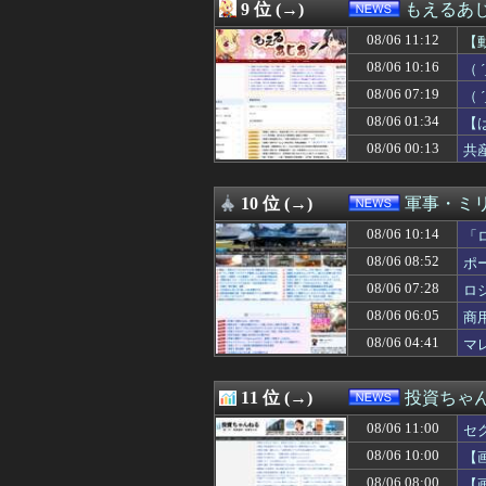
08/06 07:33
【朗報】俺たち
9 位 (→)
もえるあじあ
08/06 07:29
北朝鮮、日本に
08/06 11:12
08/06 07:29
スーツ着てるのに
【
08/06 07:28
ロシア戦車工場が
08/06 10:16
（
08/06 07:19
（ ´_ゝ`） 
い
08/06 07:19
（
08/06 07:19
格安電気代のため
か
08/06 07:12
【胸熱】オート
08/06 01:34
【
08/06 07:10
【速報】病院の
日
08/06 00:13
共
08/06 07:06
【悲報】桐谷さん
頼
08/06 07:05
反高市な自民党議
08/06 07:03
【ひまわり学級
10 位 (→)
軍事・ミ
08/06 07:03
エアコンのクリ
08/06 10:14
「
08/06 07:02
【辺野古転覆】同
08/06 07:00
アメリカ「日本
08/06 08:52
ポ
08/06 07:00
【兵庫】「原因は
08/06 07:28
ロ
08/06 07:00
各社のAI、続々
08/06 07:00
08/06 06:05
辺野古転覆 タク
商
08/06 07:00
【栃木】「コン
08/06 04:41
マ
08/06 06:55
佐賀県のブランド
08/06 06:44
若者「ディズニ
08/06 06:40
氷河期おじさん（
11 位 (→)
投資ちゃ
08/06 06:40
赤く染まってるね
08/06 11:00
セ
08/06 06:13
イオンモール熊本
08/06 06:12
【恐怖】酒とタバ
08/06 10:00
【
08/06 06:07
【速報】日本製
08/06 08:00
【