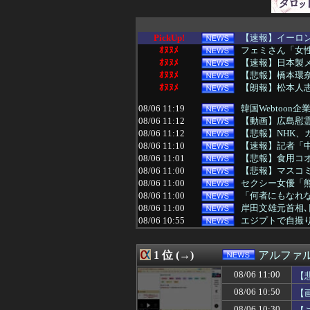
PickUp!
【速報】イーロン
ｵﾇﾇﾒ
フェミさん「女
ｵﾇﾇﾒ
【速報】日本製
ｵﾇﾇﾒ
【悲報】橋本環奈
ｵﾇﾇﾒ
【朗報】松本人志
08/06 11:19
韓国Webtoo
08/06 11:12
【動画】広島慰
08/06 11:12
【悲報】NHK
08/06 11:10
【速報】記者「中
08/06 11:01
【悲報】食用コオ
08/06 11:00
【悲報】マスコミ
08/06 11:00
セクシー女優「熊
08/06 11:00
「何者にもなれな
08/06 11:00
岸田文雄元首相､
08/06 10:55
エジプトで自撮り
08/06 10:50
【画像】元テレ東
08/06 10:41
岸田文雄元首相､
1 位 (→)
アルファ
08/06 10:40
日本トイレットペ
08/06 10:40
【復活】「日本製
08/06 11:00
【
08/06 10:38
【悲報】かつて６
08/06 10:50
【
08/06 10:30
【これは重い】貴
08/06 10:30
既婚男性「大学院
08/06 10:30