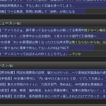
量子コンピューターが稼働 研究拠点で世界初…産総研など！
吉、徳川家康の中で大失敗しても謝ったら許してくれそうなのって徳...
婚相談所職員さん、子なし女にド正論を述べてしまう…
ドタキャンは「Ｍステ」だけじゃない！ はしのえみ「来なかった...
朗報】ワイ公務員、民間に転職して「給料」が倍になる
材では頭に残らないわけだ…東大教授｢北欧が今､こぞって紙に回帰...
】支援学級に名前は必要なのか
後悔より周囲の攻撃が怖い…アラサー夫婦の本音
ニュース
[一覧]
市内閣の支持率59.2% 先月調査から6.7ポイント下落・・...
国「アメリカさぁ、調子乗ってるからお前らが頼ってる軍用中国ドローン輸出
ルが歌下手な理由
を投稿した理由はこれか」と拡散元の”賢さ”に批判が殺到中、自称...
日本製メモリ」に世界中から注文殺到、１兆５０００億円で工場増築へ
中国ダム「決壊」地元民「公式発表より死者多い！」中国政府「住民...
いわ信者「れいわ新選組は無くなったけど山本太郎は無くならないからね。山本太郎F
「夫は日本で仕事、私と子供はマレーシア、夫は毎月会いに来る」←...
警の犯人射殺動画、全く撃ち殺す必要なかったｗｗｗｗｗｗｗｗｗｗｗ
ーツ着てるのに電車で何もしてない人のIQは79以下
NINJA」 すばる望遠鏡の新しい観測装置が2026年夏から...
者「ディズニーっておばさんの行くところでしょ」←マジか
いったい何者なのか」 古代ゲノム研究が解き明かす現代人・縄文人...
持っていくべき最強アイテムは？肉より喜ばれる意外なもの
「イチョウ」54本が一斉に枯れる 伐採した木に使った除草剤が根...
ース
[一覧]
すっげぇ暇そうにしてたわ😭
辺野古転覆】同志社国際高の説明、嘘だらけだった…ヘリ基地反対協議会の虚
のパイロットが「運び屋」に、麻薬密輸容疑で拘束…最高刑は死刑！
震度7」イオンモール熊本「LPG漏れて爆発（液化石油ｶﾞｽ」日...
熊本地震】AV女優の寄付に「汚い金やけどありがとう😊」リプして大炎上→
農家、ガチで『悲鳴』を上げてしまう・・・・・
んな汚い言葉使えるの😭」被害者面して火に油を注ぐ
検閲】東大大学院のサイトに「六四天安門」埋め込む、60代教授を懲戒処分
の遺作が予約開始、すると『信じられない問い合わせがあった』と書...
ーになったの？」
共産党】赤旗、映画「偏向報道」をみた斉藤知事に「知事の資格がない！」と
ん、大勢の若いファンに囲まれてご満悦wwwwwwwwwwww...
21.0度、海の熱がエルニーニョ現象を激甚化させる理由
熊本地震】立川雲水、高市総理ネタにパロディ返しされただけでブロック…ネ
は悪くないのに結婚できない…ネット民の本音と自己責任論の逆説
人」
の「締めのラーメン欲」の原因は？ 脳の錯覚と真実 [8/5]