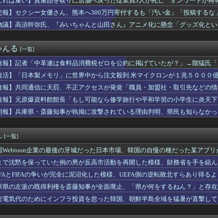
これは重い】貴重品を取りに店舗へ戻った従業員3人が死亡 オンワードが再
地震】7人犠牲のイオンモール熊本、避難後になぜ再入館? 生存し...
悲報】セクシー女優さん、熊本へ300万円寄付するも「汚い金」「投稿するな
ぁ、調子乗ってるからお前らが頼ってる軍用中国ドローン輸出禁止す...
ていた例の男が反高市活動を再開した模様、財務省を手を組んでの返...
物議】高須幹弥氏、『みいちゃんと山田さん』アニメ化に懸念「グッズ化とい
幹事長、食料品消費税2年間1%の閣議決定を批判 → 記者「中...
ンティングだ」ドローンがウクライナの民間人を追い回して爆発…ゼ...
ゃんる
[一覧]
条件「日本人世帯の平均年収以上」←これ日本人の半分もクリアでき...
に天罰、不正アクセスが発覚「職員・加盟社・取引先などの情報60...
速報】記者「中革連は食料品消費税ゼロを公約に掲げていたが？」→階猛氏「
党、沖縄県知事選で公職選挙法違反！！！ 110番通報されても辞...
復活】「日本製メモリ」に世界中から注文殺到 米マイクロンが１兆５０００
題視してる人ら一定数いるけどさ・・・
本の社会保障、岐路に 財源5兆円見通し立たず
速報】共同通信に天罰、不正アクセスが発覚「職員・加盟社・取引先などの情報
化をほぼ克服しても「体細胞変異」が残ればヒトの寿命は156年、...
速報】元原爆資料館館長「もし可能なら修学旅行や平和学習の小学生に炎天下
女優さん、熊本へ300万円寄付するも「汚い金」「投稿するな」と...
」
朗報】兵庫県・斎藤知事が執拗に攻撃されている理由判明、県民も知らなかっ
っ、ワイ氏の「貯金」・・・多すぎ・・・？
警告。「戦犯国家に戻ろうとしている日本に軍事的選択肢を検討」
の野党「消費税減税するので投票よろしく！！」→現在の野党「消費...
.
[一覧]
を誇った「週刊少年ジャンプ」、発行部数が初の100万部割れ
leのエンジニア「最近AIで仕事がつまらなくなった」
国Webtoon企業の最後の牙城だった日本市場、韓国の自慢の種だった某アプ
「もし可能なら修学旅行や平和学習の小学生に腐敗した遺体の臭いを...
まで沈黙を保っていた例の男が反高市活動を再開した模様、財務省を手を組ん
続けた結果w
料館館長「もし可能なら修学旅行や平和学習の小学生に炎天下で腐敗...
EFAとFIFAの争いが完全に泥沼化した模様、UEFA側の逆転敗北すらあり得る
で就職してるんだけど・・・
庫県の左派の既得利権を斎藤知事が全面廃止、「県が何をするねん？」と存在
が自信喪失してしまった原因が判明 → ………
安電気代のためにインフラ投資を怠った韓国、朝鮮半島全域を猛暑が直撃して
に捨てた無職ベトナム人、安定の”在留資格なし”だった
氏、『みいちゃんと山田さん』アニメ化に懸念「グッズ化といった商...
ンモール熊本」爆発の原因は漏れた液化石油ガスか…経産省、全国の...