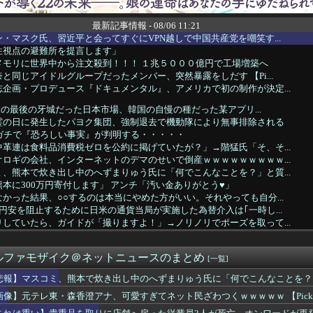
最新記事情報 - 08/06 11:21
・マスク氏、習近平と会ってすぐにVPN越しで中国共産党を嘲笑す...
性視点の避難所を提言します」
メモリに世界中から注文殺到！！！ １兆５０００億円で工場増築へ
と同じアイドルグループだったメンバー、突然暴露をしだす 【Pi...
企画・プロデュース『ドキュメンタル』、アメリカで初の制作が決定...
n企業の最後の牙城だった日本市場、韓国の自慢の種だった某アプリ...
霊の日に発生したパヨク集団、強制退去で機動隊により無事排除される
、ガチで『恐ろしい事実』が判明する・・・・・
革連は食料品消費税ゼロを公約に掲げていたが？」→階猛氏「そ、そ...
ロギの会社、インターネットのデマのせいで倒産ｗｗｗｗｗｗｗｗｗ...
、熊本で炊き出し中のへずまりゅう氏に「何でこんなことを？」と質...
本に300万円寄付します」 アンチ「汚い金ありがとう♥」
かった結果、○○するのは本当にやめた方がいい。それやっても自分...
円安を阻止するために日米の通貨当局が実施した為替介入は｢一時し...
していたら、ガイドが「撮りますよ！」→ノリノリでポーズを取って...
・森香澄アナ、可愛すぎてネット民ざわつくｗｗｗｗｗ 【Pick...
円安を阻止するために日米の通貨当局が実施した為替介入は｢一時し...
ルファモザイク＠ネットニュースのまとめ
ーパー、輸入44％増で7割が中国産。ネトウヨは手でうんこ拭く時...
[一覧]
メモリ」に世界中から注文殺到 米マイクロンが１兆５０００億円を...
悲報】マスコミ、熊本で炊き出し中のへずまりゅう氏に「何でこんなことを？
５０万部を誇った週刊少年ジャンプ、発行部数100万部割れ → ...
画像】元テレ東・森香澄アナ、可愛すぎてネット民ざわつくｗｗｗｗｗ 【Pickup0
重品を取りに店舗へ戻った従業員3人が死亡 オンワードが再発防止...
生のころにオカリナ教えた小学生が現在の妻ですね」→ネット大荒れ...