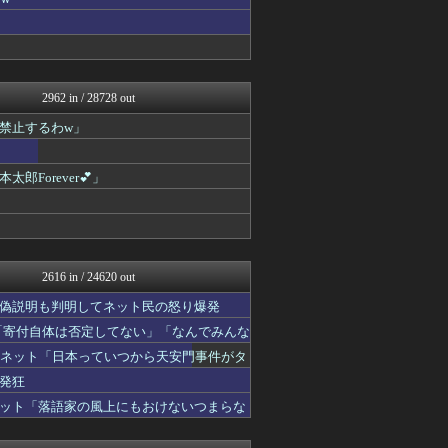
軍事・ミリタリー速報☆彡
大艦巨砲主義！
watch＠２ちゃんねる
常識的に考えた
みそパンNEWS
モッコスヌ〜ン
2962 in / 28728 out
国難にあってもの申す！！
禁止するわw」
まとめたニュース
U-1 NEWS.
/)；｀ω´)＜国家総動...
orever💕」
NEWSまとめもりー｜2c...
watch＠２ちゃんねる
常識的に考えた
みそパンNEWS
モッコスヌ〜ン
国難にあってもの申す！！
2616 in / 24620 out
理想ちゃんねる
偽説明も判明してネット民の怒り爆発
軍事・ミリタリー速報☆彡
/)；｀ω´)＜国家総動...
「寄付自体は否定してない」「なんでみんな
NEWSまとめもりー｜2c...
…ネット「日本っていつから天安門事件がタ
U-1 NEWS.
発狂
watch＠２ちゃんねる
常識的に考えた
ット「落語家の風上にもおけないつまらな
モッコスヌ〜ン
国難にあってもの申す！！