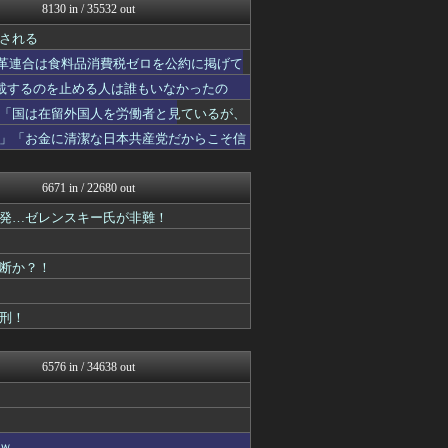
かせまと！
8130 in / 35532 out
日本第一！ニュース録
される
まとめたニュース
軍事・ミリタリー速報☆彡
道改革連合は食料品消費税ゼロを公約に掲げて
もえるあじあ(･∀･)
掲載するのを止める人は誰もいなかったの
U-1 NEWS.
NEWSまとめもりー｜2c...
「国は在留外国人を労働者と見ているが、
おーるじゃんる
」「お金に清潔な日本共産党だからこそ信
FX2ちゃんねる｜投資系ま...
U-1 NEWS.
watch＠２ちゃんねる
6671 in / 22680 out
かせまと！
発…ゼレンスキー氏が非難！
モナニュース
痛いニュース(ﾉ∀`)
常識的に考えた
断か？！
オレ的ゲーム速報＠刃
ゴタゴタシタニュース
みそパンNEWS
刑！
国難にあってもの申す！！
まとめたニュース
にゅーすアルー！
6576 in / 34638 out
反日愚国 恨寓瘻
理想ちゃんねる
NEWSまとめもりー｜2c...
あじあニュースちゃんねる
ｗ