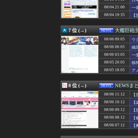
08/06 08:36
管理職は残業代
必
08/06 08:30
【画像】みい山作者
08/04 21:00
一
08/06 08:29
オンワードが貴
08/04 19:35
【
08/06 08:20
『オッス！はるかち
08/06 08:20
【なぜ韓国にはキ
08/06 08:19
兵庫県の左派の既
7 位 (→)
大艦巨砲
08/06 08:18
れいわ信者「れい
08/06 08:13
08/06 09:05
熊本の八代民な
ウ
08/06 08:12
【修羅場】落語
08/06 06:05
織
08/06 08:11
日経「おい、高
08/06 03:05
一
08/06 08:11
ふるさと納税っ
08/06 08:10
就職出来ないからYo
08/05 20:05
移
08/06 08:10
【速報】日本共産
08/05 18:05
ア
08/06 08:07
【悲報】ジャン
08/06 08:03
【朗報】松本人志
08/06 08:03
実質賃金、6カ
8 位 (→)
NEWSま
08/06 08:03
元ジャンポケ斉
08/06 11:12
08/06 08:00
「外国人は日本人
【
08/06 08:00
【画像あり】タ
08/06 10:12
【
08/06 08:00
消費税減税「しっ
08/06 09:12
【
08/06 08:00
永住外国人の「
08/06 08:00
姚文元とは何者
08/06 08:12
【
08/06 07:55
北海道函館市 女
08/06 07:12
【
08/06 07:40
中国人男、スリ目
08/06 07:34
【為替相場】米A