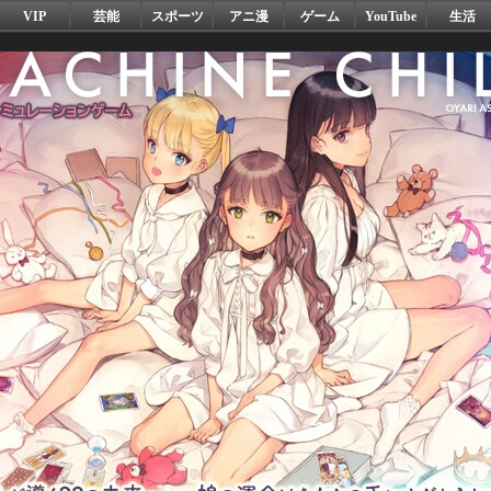
VIP
芸能
スポーツ
アニ漫
ゲーム
YouTube
生活