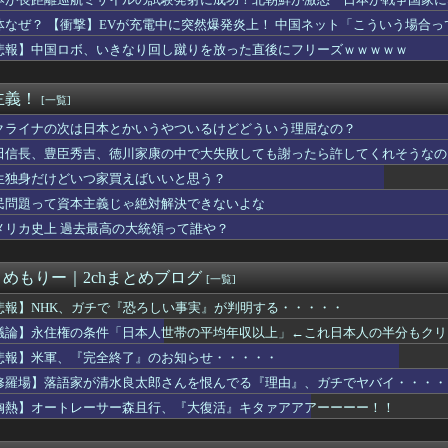
出さなくていい←これおかしいだろ
ず後悔させる」
、声優の花澤香菜さんをXでフォローwwwwwwwwwwwww...
体なぜ？ 【衝撃】EVが充電中に突然爆発炎上！ 中国ネット「こういう場合
重品の常時携行を義務付け
悲報】中国ロボ、いきなり回し蹴りを放った直後にフリーズｗｗｗｗｗ
ゃん』全巻「99円」セール！全3巻「1,584円」→「297...
ム姓が多いのか】 韓国の姓は250、日本は30万…歴史的背景を...
得利権を斎藤知事が全面廃止、「県が何をするねん？」と存在意義そ...
主義！
[一覧]
わ新選組は無くなったけど山本太郎は無くならないからね。山本太郎...
んやが家の中がある程度片付いたんやが
クライナの次は日本とかいうやついるけどどういう理屈なの？
家が清水良太郎さんを恨んでる『理由』、ガチでヤバイ・・・・・
田信長、豊臣秀吉、徳川家康の中で大失敗しても謝ったら許してくれそうなの
市。消費税減税の強行は将来に禍根を残すゾ」
生独身だけどいつ家買えばいいと思う？
て普通に働いてたら絶対した方が得なんか？
uTuberになった結果....
民問題って資本主義じゃ絶対解決できないよな
党、熊本地震被災者のホテル二次避難の成果はウチだとアレオレ詐欺...
メリカ史上 過去最高の大統領って誰や？
ポケ斉藤、懲役７年求刑ｗｗｗｗｗｗｗ
企画・プロデュース『ドキュメンタル』、アメリカで初の制作が決定...
月連続プラスｗｗｗ
とめもりー｜2chまとめブログ
[一覧]
藤被告に懲役7年求刑 ロケバスで性的暴行の罪
と同じ生活者で、地域の担い手」…多文化共生実現への提言、全国知...
悲報】NHK、ガチで『恐ろしい事実』が判明する・・・・・
イミーで行った会社に「直雇用のバイト」で行った結果ｗｗｗｗｗ
議論】永住権の条件「日本人世帯の平均年収以上」←これ日本人の半分もクリ
かりとした代替財源を示して」 自民・鈴木幹事長、党内の反対派に...
悲報】米軍、『完全終了』のお知らせ・・・・・
生活保護」回避狙った政府 許可要件の厳格化案を発表
か——四人組で唯一「筆」だけで権力を握った男
修羅場】落語家が清水良太郎さんを恨んでる『理由』、ガチでヤバイ・・・・
子高校生の首をシャーペンで刺す…41歳の男を現行犯逮捕 面識な...
胸熱】オートレーサー森且行、『大復活』キタァアアアーーーー！！
的で日本入国か 山手線で女性から財布を盗む 捜査員に現行犯逮捕...
DPは市場予想をやや下回るもドル円に大きな値動きなし 米イラン...