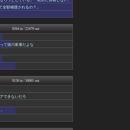
かせまと！
アルファルファモザイク＠ネ...
って全額補償されるの？」
日本第一！ニュース録
オレ的ゲーム速報＠刃
キムチ速報
U-1 NEWS.
9264 in / 22479 out
まとめたニュース
理想ちゃんねる
NEWSまとめもりー｜2c...
って徳川家康だよな
とりのまるやき（保守）
ふぇー速
ふぇー速
おーるじゃんる
あじあニュースちゃんねる
watch＠２ちゃんねる
かせまと！
9150 in / 50901 out
痛いニュース(ﾉ∀`)
黒マッチョニュース
投資ちゃんねる
アできないだろ
みそパンNEWS
常識的に考えた
ネトウヨにゅーす
・
国難にあってもの申す！！
にゅーすアルー！
かせまと！