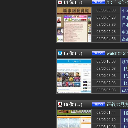
08/06 03:39
14 位 (→)
日本「沖縄県知事
/)；｀ω´
08/06 03:17
世界初の超伝導
08/06 05:33
中
08/06 03:05
一生独身だけど
隊
08/06 03:03
08/06 04:23
【悲報】 週刊少
日
08/06 03:00
【気象】冷たく湿
ハ
08/06 03:39
日
08/06 03:00
【マクド】関西だ
三
08/05 05:28
中
08/06 02:55
【画像】福岡、こ
国
08/06 02:13
元ジャングルポケ
08/05 04:56
高
08/06 02:07
【ニュース】高
静
08/06 02:04
無職ニート生活
15 位 (→)
watch＠
08/06 10:03
移
08/06 09:03
【
上
08/06 08:03
【
界
08/06 07:03
【
08/06 06:03
t
16 位 (→)
正義の見
08/06 01:44
【
08/05 20:19
【
へ
08/05 12:06
【