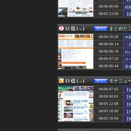
08/06 06:05
商用化目指す光
08/06 00:00
08/06 06:05
織田信長、豊臣秀
結
08/06 06:03
t.A.T.u.の
08/05 23:00
【
08/06 06:00
そりゃデジタル教
08/06 06:00
【ひまわり学級
08/06 06:00
【子なし夫婦】
12 位 (→)
まとめた
08/06 05:55
JNN世論調査 高
08/06 10:29
中
08/06 05:46
【悲報】アイド
08/06 05:39
「すぐバレるデマ
08/06 09:14
「
08/06 05:33
中国「大洪水！」
08/06 08:18
れ
08/06 05:12
【悲報】菊地亜美
08/06 07:29
08/06 05:03
【動画】大阪府
ス
08/06 05:00
【天文】その名は「
08/06 06:44
若
08/06 05:00
「日本人の祖先は
08/06 05:00
【職場BBQ】
08/06 04:55
東京都町田市名物
13 位 (→)
モナニュ
08/06 04:41
ヤマダ電機の店員
08/06 07:02
【
08/06 04:41
マレーシア航空
08/06 04:23
日本「熊本地震（
08/06 00:01
【
08/06 04:12
【消費税減税】
そ
08/05 22:08
【
08/06 04:09
死去した有名作家
ブ
08/05 18:00
【
08/06 04:03
【画像】松本人志さ
08/06 04:00
【気象】過去最高
08/05 16:04
【
08/06 04:00
【独身男性】顔
い
08/06 03:55
医師解説…飲酒後