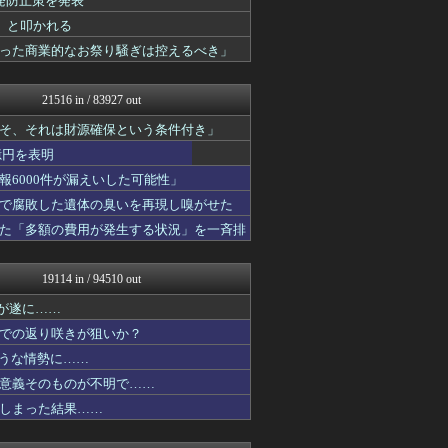
発防止策を発表
日本第一！ニュース録
」と叩かれる
まとめたニュース
った商業的なお祭り騒ぎは控えるべき」
U-1 NEWS.
もえるあじあ(･∀･)
軍事・ミリタリー速報☆彡
21516 in / 83927 out
NEWSまとめもりー｜2c...
おーるじゃんる
そ、それは財源確保という条件付き」
あじあニュースちゃんねる
億円を表明
watch＠２ちゃんねる
黒マッチョニュース
6000件が漏えいした可能性」
常識的に考えた
で腐敗した遺体の臭いを再現し嗅がせた
アルファルファモザイク＠ネ...
た「多額の費用が発生する状況」を一斉排
投資ちゃんねる
痛いニュース(ﾉ∀`)
オレ的ゲーム速報＠刃
19114 in / 94510 out
みそパンNEWS
かせまと！
リが遂に……
国難にあってもの申す！！
での返り咲きが狙いか？
ふぇー速
おーるじゃんる
ような情勢に……
ふぇー速
意義そのものが不明で……
政経ワロスまとめニュース♪
しまった結果……
オレ的ゲーム速報＠刃
アルファルファモザイク＠ネ...
日本第一！ニュース録