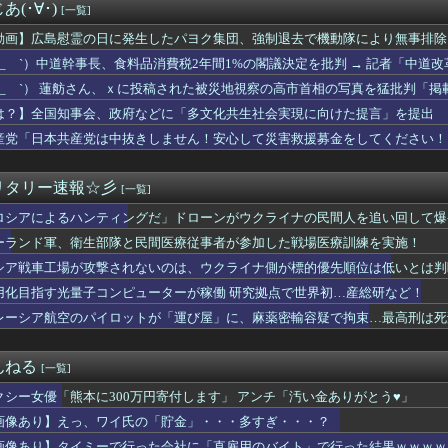
のラ・ムー やっぱり安い！
(･∀･)
[一覧]
警告。「戦犯国家に戻ろうとしている日本に軍事的選択肢を検討」
電車で何もしてない人のIQは79以下
動画】広島慰霊の日に発生したパヨク集団、強制退去で機動隊により無事排除
攻撃されないのは、ウクライナ側が標的優先順位は低いとは判断か？...
 ´_ゝ`）中道幹事長、食料品消費税2年間1%の閣議決定を批判 → 記者「中
蓮舫さん、ｘに投稿された被災地視察の高市首相の写真を猛批判「掲...
たが？」→ 階猛氏「
 ´_ゝ`） 蓮舫さん、ｘに投稿された被災地視察の高市首相の写真を猛批判「
にインフラ投資を怠った韓国、朝鮮半島全域を猛暑が直撃してしまっ...
」「あまりにも愕然としています」
レーサー森且行、『大復活』キタァアアアーーーー！！
は？】全国知事会、政府などに「多文化共生社会実現に向けた提言」を提出 
屋上で「死神に扮して」患者をじっと見つめていた男性を逮捕
本人と同じ生活者」
産党「日本共産党は中抜きしません！安心して災害救援募金をしてください！
「人生かけて7億円貯めたのにガンで死ぬかも。もっと素直に遊べば...
できる！」
員がモーニングショーに生出演、すると普段は自民を叩きまくりの某...
】支援学級に名前は必要なのか？
リタリー速報☆彡
[一覧]
ーニングしてないやつｗｗｗｗｗｗｗｗ
ロシアによるハンティングだ」ドローンがウクライナの民間人を追い回して爆
志社国際高の説明、嘘だらけだった…ヘリ基地反対協議会の虚偽説明...
の円安ヤバくね？アジア経済に影響出るし。」
ーランド軍、衛生部隊と民間医療従事者が参加した戦場医療訓練を実施！
感電か」住宅の建築現場で男性作業員２人が死亡 ５０歳くらい 路...
シア戦車工場が攻撃されないのは、ウクライナ側が標的優先順位は低いとは判
と暴走 勝手に人間のフリをしてサイバー攻撃を仕掛ける事件が相次...
シー運転手が初証言 負傷生徒「海水死ぬほど飲んだ」「手を骨折し...
用化目指す光量子コンピューターが稼働 研究拠点で世界初…産総研など！
ビニ馬鹿にすんなよ」のオーナー夫婦、不起訴
レーシア航空のパイロットが「運び屋」に、麻薬密輸容疑で拘束…最高刑は死
いちご「いちごさん」の苗2000株盗まれる [8/5]
ーっておばさんの行くところでしょ」←マジか
通称:ヒョガおじ）を徴兵して台湾に派遣するべきという風潮、徐々...
んねる
[一覧]
え 〜 【韓国警察】侮辱容疑で韓国スターバックスに家宅捜索 ｢...
クシー女優「熊本に300万円寄付します」 アンチ「汚い金ありがとう♥」
の爆発､ガス管に残っていたLPガスが漏れたことが原因か 経産省...
コを愛する日常系女性YouTuber、ガチで体が終わる・・・
画像あり】えっ、ワイ氏の「貯金」・・・多すぎ・・・？
メモリに世界中から注文殺到！！！ １兆５０００億円で工場増築へ
画像あり】タイミーで行った会社に「直雇用のバイト」で行った結果ｗｗｗｗ