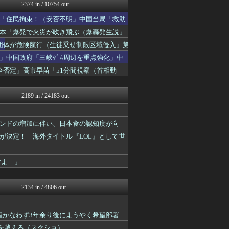
/)；｀ω´)＜国家総動...
2374 in / 10754 out
軍事・ミリタリー速報☆彡
「住民拘束！（安否不明」中国当局「救助
大艦巨砲主義！
watch＠２ちゃんねる
日本「爆発で火災が吹き飛ぶ（爆轟発生説」
常識的に考えた
団体が危険航行（生徒乗せ制限区域侵入」第
モッコスヌ〜ン
」中国政府「三峡ﾀﾞﾑ周辺を重点強化」中
まとめたニュース
理想ちゃんねる
否定」高市早苗「51分間視察（首相動
あじあニュースちゃんねる
ふぇー速
2189 in / 24183 out
バウンドの増加に伴い、日本食の認知度が向
が決定！ 海外タイトル『LOL』として世
すよ…」
2134 in / 4806 out
望かなわず3年余り後にようやく希望部署
線を越える（スクショ）