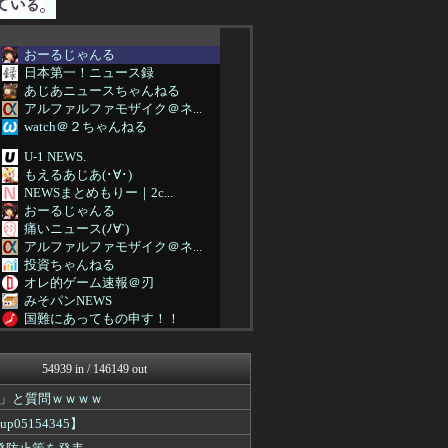
おーるじゃんる
日本第一！ニュース録
あじあニュースちゃんねる
アルファルファモザイク＠ネ...
watch＠２ちゃんねる
U-1 NEWS.
もえるあじあ(･∀･)
NEWSまとめもりー｜2c...
おーるじゃんる
痛いニュース(ﾉ∀`)
アルファルファモザイク＠ネ...
投資ちゃんねる
オレ的ゲーム速報＠刃
みそパンNEWS
国難にあってもの申す！！
アルファルファモザイク＠ネ...
かせまと！
54939 in / 146149 out
にゅーすアルー！
おーるじゃんる
」と質問ｗｗｗｗ
政経ワロスまとめニュース♪
5154345】
アルファルファモザイク＠ネ...
オレ的ゲーム速報＠刃