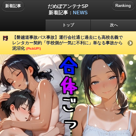
だめぽアンテナSP
Ranking
新着記事
新着記事：
NEWS
トップ
次へ
【磐越道事故バス事故】運行会社通じ過去にも高校名義で
レンタカー契約「学校側が一気に不利に」単なる事故から
泥沼化
(PickUP!)