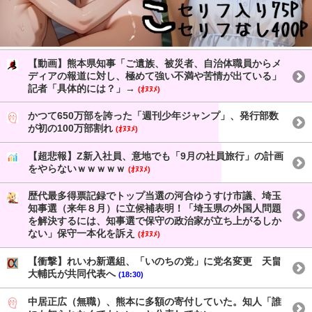
【動画】熊本県知事「ご遺族、被災者、自治体職員からメ
ディアの報道に対し、極めて強い不満や苦情が出ている」
記者「具体的には？」→
(ｵﾇﾇﾒ)
かつて650万部を誇った「週刊少年ジャンプ」、発行部数
が初の100万部割れ
(ｵﾇﾇﾒ)
【超悲報】Z新入社員、意地でも「9月の社員旅行」の計画
をやらないｗｗｗｗｗ
(ｵﾇﾇﾒ)
歴代最多得票記録でトップ当選の河合ゆうすけ市議、埼玉
知事選（来年８月）に立候補表明！「埼玉県の外国人問題
を解決するには、知事選で保守の政治家が立ち上がるしか
ない」保守一本化を訴え
(ｵﾇﾇﾒ)
【衝撃】れいわ新選組、「いのちの党」に党名変更 天畠
大輔氏が共同代表へ
(18:30)
中居正広（無職）、熊本に多額の寄付していた。知人「誰