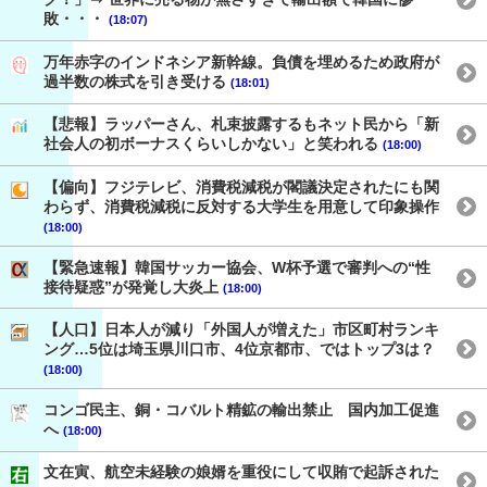
敗・・・
(18:07)
万年赤字のインドネシア新幹線。負債を埋めるため政府が
過半数の株式を引き受ける
(18:01)
【悲報】ラッパーさん、札束披露するもネット民から「新
社会人の初ボーナスくらいしかない」と笑われる
(18:00)
【偏向】フジテレビ、消費税減税が閣議決定されたにも関
わらず、消費税減税に反対する大学生を用意して印象操作
(18:00)
【緊急速報】韓国サッカー協会、W杯予選で審判への“性
接待疑惑”が発覚し大炎上
(18:00)
【人口】日本人が減り「外国人が増えた」市区町村ランキ
ング…5位は埼玉県川口市、4位京都市、ではトップ3は？
(18:00)
コンゴ民主、銅・コバルト精鉱の輸出禁止 国内加工促進
へ
(18:00)
文在寅、航空未経験の娘婿を重役にして収賄で起訴された