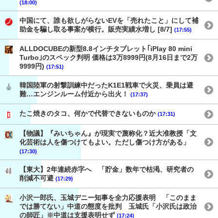
(18:00)
中国にて、誰も欲しがらないEVを「売れたこと」にして補
助金を騙し取る事案が横行。販売実績水増し [8/7]
(17:55)
ALLDOCUBEの新型8.8インチタブレット｢iPlay 80 mini
Turbo｣のスペック判明 価格は3万8999円(8月16日まで2万
9999円)
(17:51)
韓国陸軍の射撃訓練中だったK1E1戦車で火災、乗員は避
難…エンジンルーム付近から出火！
(17:37)
たこ焼きのタコ、何かで代替できないものか
(17:31)
【物議】『みいちゃん』が現実で蔑称化？近大准教授「文
化芸術は人を傷つけてもよい。ただし傷つけ方がある」
(17:30)
【東大】2年連続赤字へ 「貯金」数年で枯渇、研究者の
削減不可避
(17:29)
小沢一郎氏、玉城デニー知事を全力応援表明 「このまま
では勝てない」中道の態度を批判 玉城氏「小沢氏は政治
の師匠」※中道は支援表明せず
(17:24)