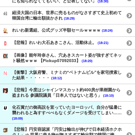
にも知られなくてもいい、と公表してない」
(18:30)
経済大国の日本、世界に売るものがなさすぎて史上初めて
韓国台湾に輸出額抜かされ
(18:29)
れいわ新選組、公式グッズ半額セールｗｗｗｗ
(18:24)
【悲報】れいわ大石あきこさん、活動休止。
(18:21)
【画像】能年玲奈さん、穴あきスカート姿が強すぎてネッ
ト騒然ｗｗｗ 【Pickup07092033】
(18:20)
【衝撃】大阪府警、ミナミの“ベトナムビル”を家宅捜索し
た結果・・・・・・
(18:12)
【悲報】今度はシャインマスカット約400房が果樹園から
盗まれる 参議院議員「日本人ではないと思う」
(18:10)
化石賞だの御高説を宣っていたヨーロッパ、自分が猛暑に
襲われると為すすべべもなくダメージを受けてしまい……
(18:09)
【悲報】円安容認派「円安は輸出が伸びで日本経済ホクホ
ク！」⇒ 世界に売る物が無さすぎて輸出額で韓国に惨