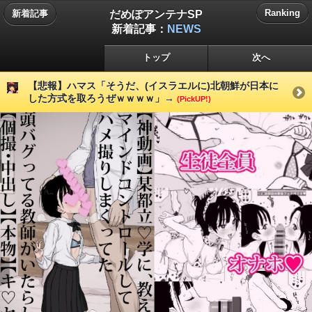
だめぽアンテナSP
Ranking
新着記事
新着記事：
NEWS
トップ
次へ
【悲報】ハマス「そうだ、(イスラエルに)北朝鮮が日本に
した方式を取ろうぜｗｗｗｗ」→
(PickUP!)