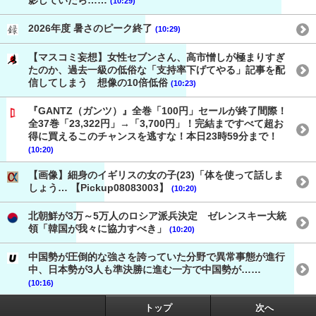
影していたら……
(10:29)
2026年度 暑さのピーク終了
(10:29)
【マスコミ妄想】女性セブンさん、高市憎しが極まりすぎ
たのか、過去一級の低俗な「支持率下げてやる」記事を配
信してしまう 想像の10倍低俗
(10:23)
『GANTZ（ガンツ）』全巻「100円」セールが終了間際！
全37巻「23,322円」→「3,700円」！完結まですべて超お
得に買えるこのチャンスを逃すな！本日23時59分まで！
(10:20)
【画像】細身のイギリスの女の子(23)「体を使って話しま
しょう… 【Pickup08083003】
(10:20)
北朝鮮が3万～5万人のロシア派兵決定 ゼレンスキー大統
領「韓国が我々に協力すべき」
(10:20)
中国勢が圧倒的な強さを誇っていた分野で異常事態が進行
中、日本勢が3人も準決勝に進む一方で中国勢が……
(10:16)
トップ
次へ