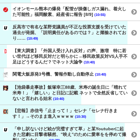
イオンモール熊本の爆発「配管が損傷しガス漏れ、着火し
た可能性」福岡酸素、経産省に報告 [8/9]
(10:55)
反高市で有名な某野党議員が不正な投票支援を受けていた
過去が発掘、「説明責任があるのでは？」と揶揄されてお
り……
(10:49)
【東大調査】「外国人受け入れ反対」の声、激増 特に若
い世代ほど移民反対だと明らかに→移民政策反対VS人手不
足はどうするんだ？でネット大論争
(10:40)
関電大飯原発3号機、警報作動し自動停止
(10:40)
【池袋暴走事故】飯塚幸三88歳、米寿の誕生日に「晴れて
米寿！」「嬉しい」と日記に記載 ネットで全然反省してい
ないと言われる始末
(10:40)
【悲報】赤信号「止まって！」セレナ「セレナ行きま
す！」→そのまま進入ｗｗｗｗ
(10:30)
「申し訳ないけど絵が完璧すぎて草」と某Youtuberに起
きた悲劇に目撃者騒然、”映え”のために愛車をを停めて撮