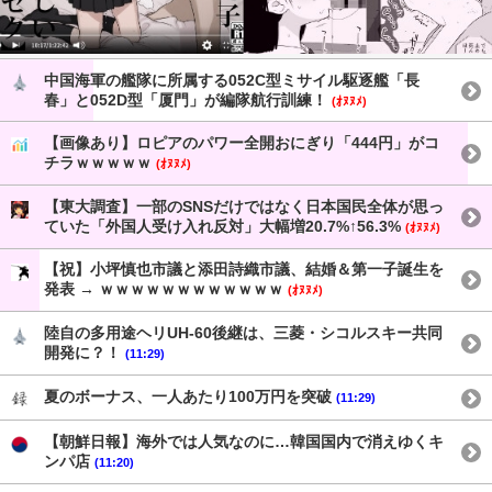
中国海軍の艦隊に所属する052C型ミサイル駆逐艦「長
春」と052D型「厦門」が編隊航行訓練！
(ｵﾇﾇﾒ)
【画像あり】ロピアのパワー全開おにぎり「444円」がコ
チラｗｗｗｗｗ
(ｵﾇﾇﾒ)
【東大調査】一部のSNSだけではなく日本国民全体が思っ
ていた「外国人受け入れ反対」大幅増20.7%↑56.3%
(ｵﾇﾇﾒ)
【祝】小坪慎也市議と添田詩織市議、結婚＆第一子誕生を
発表 → ｗｗｗｗｗｗｗｗｗｗｗｗ
(ｵﾇﾇﾒ)
陸自の多用途ヘリUH-60後継は、三菱・シコルスキー共同
開発に？！
(11:29)
夏のボーナス、一人あたり100万円を突破
(11:29)
【朝鮮日報】海外では人気なのに…韓国国内で消えゆくキ
ンパ店
(11:20)