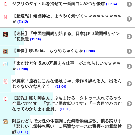
ジブリのタイトルを混ぜて一番面白いやつが優勝
(11:14)
【超速報】靖國神社、ようやく気づくｗｗｗｗｗｗｗｗｗ
ｗ
(11:12)
【速報】「中国包囲網が始まる」日本はF-2戦闘機がイン
ド初派遣
(11:10)
【画像】咲-Saki-、もうめちゃくちゃ
(11:00)
「楽だけど年収800万超える仕事」がこれらしいｗｗｗｗ
ｗ
(11:00)
米農家「流石にこんな値段じゃ、米作り辞める人、出るん
じゃないかなあ？？」
(11:00)
【悲報】彫り師さん、ぶちまける「タトゥー入れてるヤツ
全員バカです」「すごい民度低いです」「一言目でバカだ
なってわかります全員」
(11:00)
阿波おどりで女性の体強調した無断動画拡散、憤る踊り手
「悲しいし気持ち悪い」…悪質なケースは警察への相談検
討
(11:00)