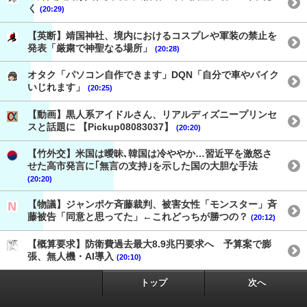
く
(20:29)
【英断】靖国神社、境内におけるコスプレや軍装の禁止を
発表「厳粛で神聖なる場所」
(20:28)
オタク「パソコン自作できます」DQN「自分で車やバイク
いじれます」
(20:25)
【動画】黒人系アイドルさん、リアルディズニープリンセ
スと話題に 【Pickup08083037】
(20:20)
【竹外交】米国は曖昧､韓国は冷ややか…習近平を激怒さ
せた高市発言に｢無言の支持｣を示した国の大胆な手法
(20:20)
【物議】ジャンポケ斉藤裁判、被害女性「モンスター」斉
藤被告「同意と思ってた」←これどっちが勝つの？
(20:12)
【概算要求】防衛費過去最大8.9兆円要求へ 予算案で膨
張、無人機・AI導入
(20:10)
トップ
次へ