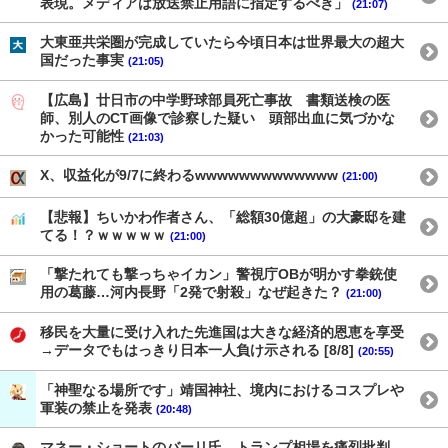
表現。メディアは放送禁止用語に指定するべき」
(21:07)
大東亜共栄圏が完成していたら今頃日本は世界最大の超大
国だった事実
(21:05)
【広島】廿日市の中学野球部員死亡事故 書類送検の医
師、別人のCT画像で診察した疑い 頭部出血に気づかな
かった可能性
(21:03)
X、収益化が9/7に終わるwwwwwwwwwwwww
(21:00)
【悲報】ちいかわ作者さん、「総額30億超」の大豪邸を建
てる！？ｗｗｗｗｗ
(21:00)
「撃たれても撃っちゃイカン」警視庁OBが明かす拳銃使
用の葛藤…河内長野「2発で射殺」なぜ起きた？
(21:00)
移民を大量に受け入れた先進国は大きな経済的恩恵を享受
→データでもはっきり日本一人負け示される [8/8]
(20:55)
「神聖なる場所です」靖国神社、境内におけるコスプレや
軍装の禁止を発表
(20:48)
マネー・ショートのバーリ氏、トランプ相場を痛烈批判