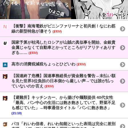
【衝撃】南海電鉄がピニンファリーナと初共創！なにわ筋
線の新型特急が凄そう
(ｵﾇﾇﾒ)
国家予算が枯渇したロシアが山賊の真似事を開始、金銀貴
金属じゃなくて自動車とかってところがリアリティありす
ぎる……
(ｵﾇﾇﾒ)
高市の消費税減税ちょっとひどいわ
(ｵﾇﾇﾒ)
【国連終了危機】国連事務総長が資金難を警告→未払い額
を見た世界3位負担の日本側から厳しい声→では誰が払っ
ていないのか言え
(ｵﾇﾇﾒ)
【避難所】キッチンカー、から揚げや麺類提供 40代女性
「最高、パン中心の生活には飽き飽きしていて、野菜不足
も感じていた」→時事通信タイトル「パンに飽き飽き」
(21:10)
パヨ「れいわ信者、れいわ知能といった表現は完全に差別