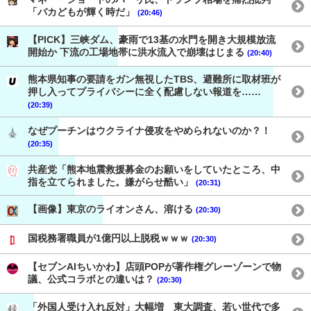
「バカどもが輝く時だ」
(20:46)
【PICK】三峡ダム、豪雨で13基の水門を開き大規模放流
開始か 下流の工場地帯に洪水流入で崩壊はじまる
(20:40)
熊本県知事の要請をガン無視したTBS、避難所に取材班が
押し入ってプライバシーに全く配慮しない報道を……
(20:39)
なぜプーチンはウクライナ侵攻をやめられないのか？！
(20:35)
共産党「熊本地震救援募金のお願いをしていたところ、中
指を立てられました。嫌がらせ酷い」
(20:31)
【画像】東京のライオンさん、溶ける
(20:30)
国税務署職員が1億円以上脱税ｗｗｗ
(20:30)
【セブンAIちいかわ】店頭POPが著作権グレーゾーンで物
議、公式コラボとの違いは？
(20:30)
「外国人受け入れ反対」大幅増 東大調査、若い世代で多