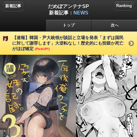
だめぽアンテナSP
Ranking
新着記事
新着記事：
NEWS
トップ
次へ
【速報】韓国・尹大統領が談話と立場を発表「まずは国民
に対して謝罪します」大逆転なし！歴史的にも投獄か死亡
がほぼ確定
(PickUP!)