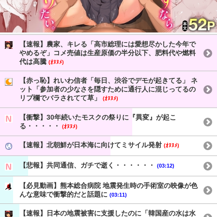
【速報】農家、キレる「高市総理には愛想尽かした今年で
やめるぞ」コメ売値は生産原価の半分以下、肥料代や燃料
代は高騰
(ｵﾇﾇﾒ)
【赤っ恥】れいわ信者「毎日、渋谷でデモが起きてる」 ネ
ット「参加者の少なさを隠すために通行人に混じってるの
リプ欄でバラされてて草」
(ｵﾇﾇﾒ)
【衝撃】30年続いたモスクの祭りに『異変』が起こ
る・・・・・
(ｵﾇﾇﾒ)
【速報】北朝鮮が日本海に向けてミサイル発射
(ｵﾇﾇﾒ)
【悲報】共同通信、ガチで逝く・・・・・・
(03:12)
【必見動画】熊本総合病院 地震発生時の手術室の映像が色
んな意味で衝撃的だと話題に
(03:11)
【速報】日本の地震被害に支援したのに「韓国産の水は水