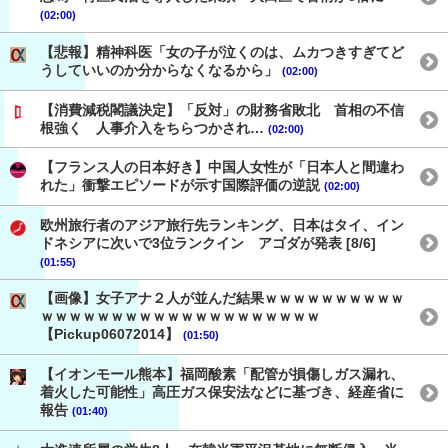
(02:00)
【悲報】精神科医「女の子が泣くのは、ムカつきすぎてど
うしていいのか分からなくなるから」
(02:00)
【消費減税閣議決定】「反対」の財務省敗北 首相の不信
根強く 人事介入をちらつかされ…
(02:00)
【フランス人の日本好き】中国人女性が「日本人と間違わ
れた」衝撃エピソードが示す国際評価の逆説
(02:00)
欧州旅行者のアジア旅行先ランキング、日本はタイ、イン
ドネシアに次いで3位ランクイン アゴダが発表 [8/6]
(01:55)
【画像】女子アナ２人が並んだ結果ｗｗｗｗｗｗｗｗｗｗ
ｗｗｗｗｗｗｗｗｗｗｗｗｗｗｗｗｗｗｗｗ
【Pickup06072014】
(01:50)
【イオンモール熊本】福岡酸素「配管が損傷しガス漏れ、
着火した可能性」高圧ガス保安法などに基づき、経産省に
報告
(01:40)