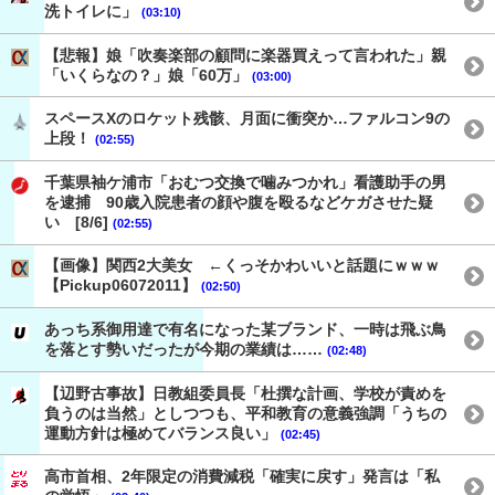
洗トイレに」
(03:10)
【悲報】娘「吹奏楽部の顧問に楽器買えって言われた」親
「いくらなの？」娘「60万」
(03:00)
スペースXのロケット残骸、月面に衝突か…ファルコン9の
上段！
(02:55)
千葉県袖ケ浦市「おむつ交換で噛みつかれ」看護助手の男
を逮捕 90歳入院患者の顔や腹を殴るなどケガさせた疑
い [8/6]
(02:55)
【画像】関西2大美女 ←くっそかわいいと話題にｗｗｗ
【Pickup06072011】
(02:50)
あっち系御用達で有名になった某ブランド、一時は飛ぶ鳥
を落とす勢いだったが今期の業績は……
(02:48)
【辺野古事故】日教組委員長「杜撰な計画、学校が責めを
負うのは当然」としつつも、平和教育の意義強調「うちの
運動方針は極めてバランス良い」
(02:45)
高市首相、2年限定の消費減税「確実に戻す」発言は「私