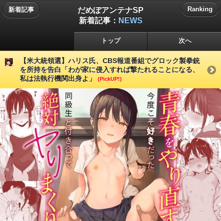
だめぽアンテナSP
Ranking
新着記事
新着記事：
NEWS
トップ
次へ
【米大統領選】ハリス氏、CBS報道番組でグロック製拳銃
を所持を告白「わが家に侵入すれば撃たれることになる、
私は法執行機関出身よ」
(PickUP!)