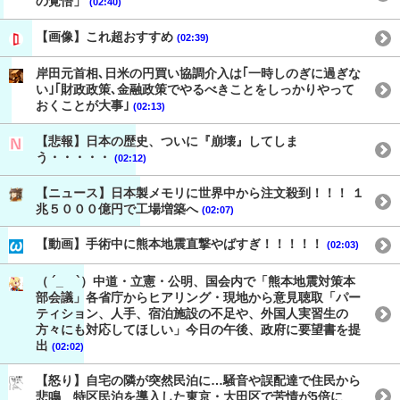
の覚悟」
(02:40)
【画像】これ超おすすめ
(02:39)
岸田元首相､日米の円買い協調介入は｢一時しのぎに過ぎな
い｣｢財政政策､金融政策でやるべきことをしっかりやって
おくことが大事｣
(02:13)
【悲報】日本の歴史、ついに『崩壊』してしま
う・・・・・
(02:12)
【ニュース】日本製メモリに世界中から注文殺到！！！ １
兆５０００億円で工場増築へ
(02:07)
【動画】手術中に熊本地震直撃やばすぎ！！！！！
(02:03)
（ ´_ゝ`）中道・立憲・公明、国会内で「熊本地震対策本
部会議」各省庁からヒアリング・現地から意見聴取「パー
ティション、人手、宿泊施設の不足や、外国人実習生の
方々にも対応してほしい」今日の午後、政府に要望書を提
出
(02:02)
【怒り】自宅の隣が突然民泊に…騒音や誤配達で住民から
悲鳴 特区民泊を導入した東京・大田区で苦情が5倍に