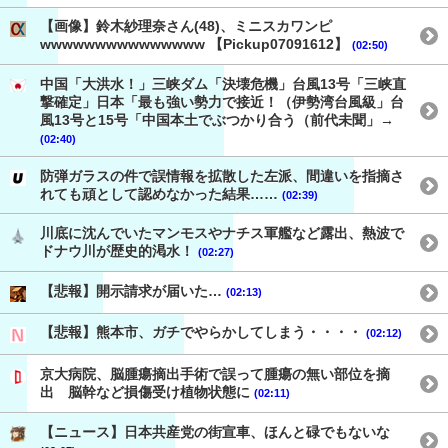
【画像】鈴木紗理奈さん(48)、ミニスカワンピ
wwwwwwwwwwwwwww 【Pickup07091612】
(02:50)
中国「大洪水！」三峡ダム「決壊危機」台風13号「三峡直
撃確定」日本「最も強い勢力で接近！（伊勢湾台風級」台
風13号と15号「中国本土でぶつかり合う（前代未聞」→
(02:40)
防弾ガラスの件で誤情報を拡散した左派、間違いを指摘さ
れても頑として認めなかった結果……
(02:39)
川底に沈んでいたマンモスやナチス軍艦など露出、熱波で
ドナウ川が歴史的渇水！
(02:27)
【悲報】開示請求が届いた…
(02:13)
【悲報】熊本市、ガチでやらかしてしまう・・・・
(02:12)
京大病院、脳腫瘍摘出手術で誤って腫瘍の無い部位を摘
出 脳幹など損傷受け植物状態に
(02:11)
【ニュース】日本共産党の街宣車、ほんと碌でもないな