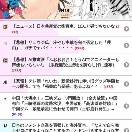
【ニュース】日本共産党の街宣車、ほんと碌でもないな
(ｵ
ﾇﾇﾒ)
【悲報】リュウジ氏、冷やし中華を完全否定した『理
由』、ガチでヤバイ・・・・・・
(ｵﾇﾇﾒ)
【悲報】AI推進派「ふおおおお！もうAIでアニメーターも
声優もいらない!」（版権無視生成物を誇らしげに流布）
(ｵﾇﾇﾒ)
【悲報】テレ朝「れいわ、新党移行に伴い旧グッズ半額セ
ール開催。でも『秘書給与疑惑』あるよね＾＾」
(ｵﾇﾇﾒ)
中国「大洪水！」三峡ダム「9門開放！（全力放流」中国
都市「三峡沿線の道路水没」中国政府「高速道路封鎖！」
中国ダム「緊急放流に合わせて開門（土砂崩れ発生」→
(04:36)
日本のフォント企業を買収した海外資本、「なんで自ら売
上ゼロにするようなことするの」とドン引きするような方