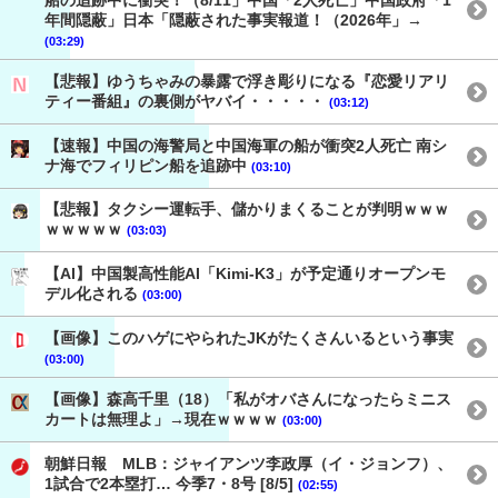
年間隠蔽」日本「隠蔽された事実報道！（2026年」→
(03:29)
【悲報】ゆうちゃみの暴露で浮き彫りになる『恋愛リアリ
ティー番組』の裏側がヤバイ・・・・・
(03:12)
【速報】中国の海警局と中国海軍の船が衝突2人死亡 南シ
ナ海でフィリピン船を追跡中
(03:10)
【悲報】タクシー運転手、儲かりまくることが判明ｗｗｗ
ｗｗｗｗｗ
(03:03)
【AI】中国製高性能AI「Kimi-K3」が予定通りオープンモ
デル化される
(03:00)
【画像】このハゲにやられたJKがたくさんいるという事実
(03:00)
【画像】森高千里（18）「私がオバさんになったらミニス
カートは無理よ」→現在ｗｗｗｗ
(03:00)
朝鮮日報 MLB：ジャイアンツ李政厚（イ・ジョンフ）、
1試合で2本塁打… 今季7・8号 [8/5]
(02:55)