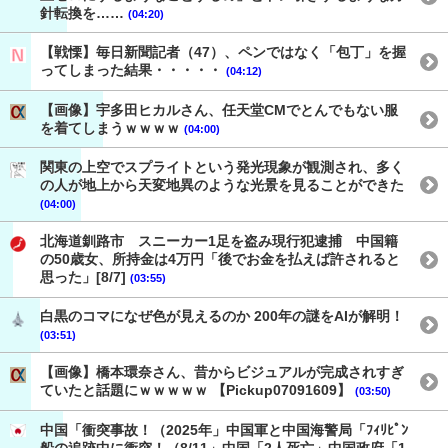
針転換を……
(04:20)
【戦慄】毎日新聞記者（47）、ペンではなく「包丁」を握
ってしまった結果・・・・・
(04:12)
【画像】宇多田ヒカルさん、任天堂CMでとんでもない服
を着てしまうｗｗｗｗ
(04:00)
関東の上空でスプライトという発光現象が観測され、多く
の人が地上から天変地異のような光景を見ることができた
(04:00)
北海道釧路市 スニーカー1足を盗み現行犯逮捕 中国籍
の50歳女、所持金は4万円「後でお金を払えば許されると
思った」[8/7]
(03:55)
白黒のコマになぜ色が見えるのか 200年の謎をAIが解明！
(03:51)
【画像】橋本環奈さん、昔からビジュアルが完成されすぎ
ていたと話題にｗｗｗｗｗ 【Pickup07091609】
(03:50)
中国「衝突事故！（2025年」中国軍と中国海警局「ﾌｨﾘﾋﾟﾝ
船の追跡中に衝突！（8/11」中国「2人死亡」中国政府「1