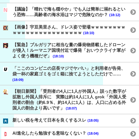
【議論】「晴れで海も穏やか」でも人は簡単に溺れるとい
う恐怖……高齢者の海水浴はマジで危険なのか？
(18:12)
【画像】宇亘美里さん、ドレス姿で登場ｗｗｗｗｗｗｗｗ
ｗｗｗｗｗｗｗｗｗｗｗｗｗｗｗｗ
(18:10)
【緊急】ブルガリアに相当な量の爆発物搭載したドローン
が侵入！ルーマニア国境付近で爆発「おいウクライナ軍が
よく使う機種だぞ」
(18:10)
「ここのコンビニの店長マジでヤバい」と利用者が告発、
袋一杯の家庭ゴミをゴミ箱に捨てようとしただけで……
(18:09)
【朝日新聞】「受刑者の4人に1人が外国人」誤った数字が
拡散し外国人排斥に 実際は約14人に1人 grok「外国人受
刑者の割合（約6.9％、約14人に1人）は、人口に占める外
国人の割合より高いです」
(18:07)
新しい税を考えて日本を良くするスレ
(18:05)
AI進化したら勉強する意味なくない？
(18:04)