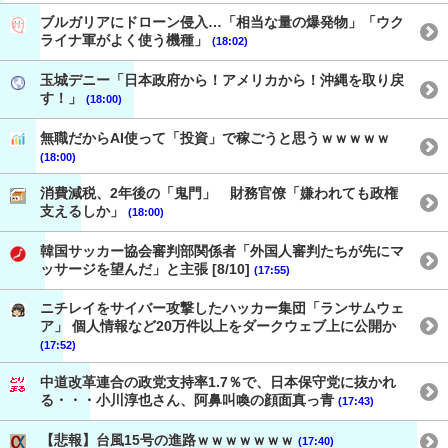
ブルガリアにドローン侵入…「相当な量の爆発物」「ウク
ライナ軍がよく使う機種」
(18:02)
玉城デニー「日本政府から！アメリカから！沖縄を取り戻
す！」
(18:00)
無職だからAI使って「投資」で稼ごうと思うｗｗｗｗｗ
(18:00)
消費減税、2年後の「鬼門」 財務官僚「嫌われても政権
支えるしか」
(18:00)
韓国サッカー協会審判部関係者「外国人審判たちが先にマ
ッサージを望んだ」と主張 [8/10]
(17:55)
ニチレイをサイバー攻撃したハッカー集団「ランサムウェ
ア」 個人情報など20万件以上をダークウェブ上に公開か
(17:52)
中道改革連合の政党支持率1.7％で、日本保守党に抜かれ
る・・・小川淳也さん、阿鼻叫喚の顔面真っ青
(17:43)
【悲報】台風15号の進路ｗｗｗｗｗｗｗ
(17:40)