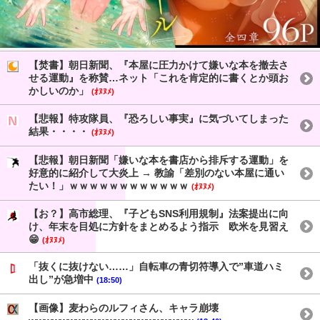
【焚書】朝日新聞、『本屋に圧力かけて嫌いな本を撤去さ
せる運動』を称賛…ネット「これを肯定的に書くとか頭お
かしいのか」
(ｵﾇﾇﾒ)
【悲報】特攻隊員、『恐ろしい事実』に気づいてしまった
結果・・・・
(ｵﾇﾇﾒ)
【悲報】朝日新聞「嫌いな本を書店から排斥する運動」を
好意的に紹介して大炎上 → 教諭「差別のない本屋に通い
たい！」ｗｗｗｗｗｗｗｗｗｗｗｗ
(ｵﾇﾇﾒ)
【お？】高市総理、『子どもSNS利用規制』法案提出に向
け、年末を目処に方針をまとめるよう指示 欧米を見習え
😁
(ｵﾇﾇﾒ)
「抜くに抜けない……」自転車の青切符導入で”車道ハミ
出し”が急増中
(18:50)
【画像】麦わらのルフィさん、キャラ崩壊