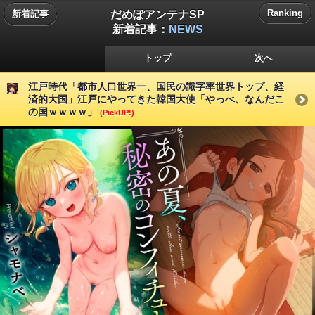
だめぽアンテナSP
Ranking
新着記事
新着記事：
NEWS
トップ
次へ
江戸時代「都市人口世界一、国民の識字率世界トップ、経
済的大国」江戸にやってきた韓国大使「やっべ、なんだこ
の国ｗｗｗｗ」
(PickUP!)