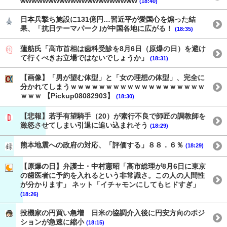
wwwwwwwwwwwwwwwwwwwww
(18:40)
日本兵撃ち施設に131億円…習近平が愛国心を煽った結
果、「抗日テーマパーク｣が中国各地に広がる！
(18:35)
蓮舫氏「高市首相は歯科受診を8月6日（原爆の日）を避け
て行くべきお立場ではないでしょうか」
(18:31)
【画像】「男が望む体型」と「女の理想の体型」、完全に
分かれてしまうｗｗｗｗｗｗｗｗｗｗｗｗｗｗｗｗｗｗｗ
ｗｗｗ 【Pickup08082903】
(18:30)
【悲報】若手有望騎手（20）が素行不良で師匠の調教師を
激怒させてしまい引退に追い込まれそう
(18:29)
熊本地震への政府の対応、「評価する」８８．６％
(18:29)
【原爆の日】弁護士・中村憲昭「高市総理が8月6日に東京
の歯医者に予約を入れるという非常識さ。この人の人間性
が分かります」 ネット「イチャモンにしてもヒドすぎ」
(18:26)
投機家の円買い急増 日米の協調介入後に円安方向のポジ
ションが急速に縮小
(18:15)