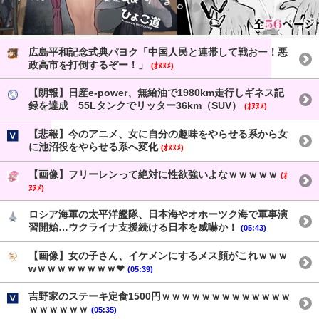
広島平和記念式典パヨク「中国人民と連帯して戦おー！悪
政高市を打倒するぞー！」
(ｵﾇﾇﾒ)
【朗報】日産e-power、無給油で1980km走行しギネス記
録を達成 55Lタンクでリッター36km（SUV）
(ｵﾇﾇﾒ)
【悲報】今のアニメ、女に自分の趣味をやらせる系から女
に池沼役をやらせる系へ変化
(ｵﾇﾇﾒ)
【画像】フリーレンって絶対に性欲強いよなｗｗｗｗｗ
(ｵ
ﾇﾇﾒ)
ロシア海軍の太平洋艦隊、日本海やオホーツク海で軍事演
習開始…ウクライナ支援続ける日本を威嚇か！
(05:43)
【画像】女の子さん、イケメンにするメス顔がこれｗｗｗ
wｗｗｗｗｗｗｗｗ❤
(05:39)
吉野家のステーキ定食1500円ｗｗｗｗｗｗｗｗｗｗｗｗｗ
ｗｗｗｗｗｗ
(05:35)