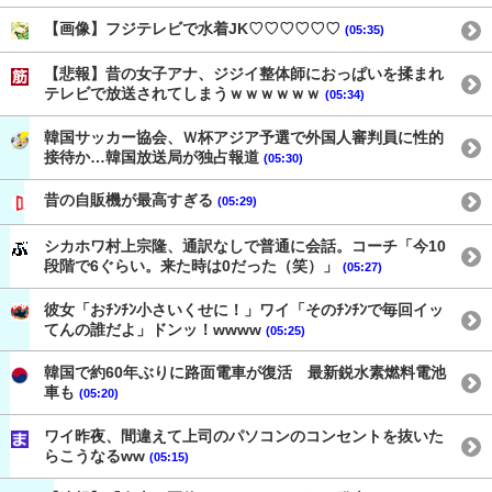
【画像】フジテレビで水着JK♡♡♡♡♡♡
(05:35)
【悲報】昔の女子アナ、ジジイ整体師におっぱいを揉まれ
テレビで放送されてしまうｗｗｗｗｗｗ
(05:34)
韓国サッカー協会、Ｗ杯アジア予選で外国人審判員に性的
接待か…韓国放送局が独占報道
(05:30)
昔の自販機が最高すぎる
(05:29)
シカホワ村上宗隆、通訳なしで普通に会話。コーチ「今10
段階で6ぐらい。来た時は0だった（笑）」
(05:27)
彼女「おﾁﾝﾁﾝ小さいくせに！」ワイ「そのﾁﾝﾁﾝで毎回イッ
てんの誰だよ」ドンッ！wwww
(05:25)
韓国で約60年ぶりに路面電車が復活 最新鋭水素燃料電池
車も
(05:20)
ワイ昨夜、間違えて上司のパソコンのコンセントを抜いた
らこうなるww
(05:15)