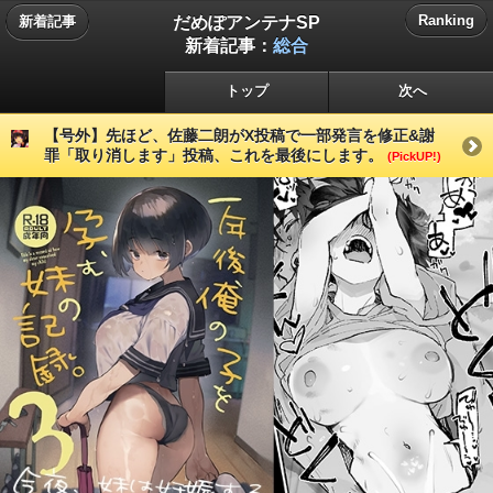
だめぽアンテナSP
Ranking
新着記事
新着記事：
総合
トップ
次へ
【号外】先ほど、佐藤二朗がX投稿で一部発言を修正&謝
罪「取り消します」投稿、これを最後にします。
(PickUP!)