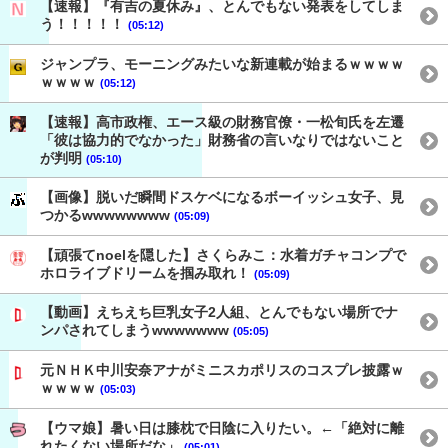
【速報】『有吉の夏休み』、とんでもない発表をしてしま
う！！！！！
(05:12)
ジャンプラ、モーニングみたいな新連載が始まるｗｗｗｗ
ｗｗｗｗ
(05:12)
【速報】高市政権、エース級の財務官僚・一松旬氏を左遷
「彼は協力的でなかった」財務省の言いなりではないこと
が判明
(05:10)
【画像】脱いだ瞬間ドスケベになるボーイッシュ女子、見
つかるwwwwwwww
(05:09)
【頑張てnoelを隠した】さくらみこ：水着ガチャコンプで
ホロライブドリームを掴み取れ！
(05:09)
【動画】えちえち巨乳女子2人組、とんでもない場所でナ
ンパされてしまうwwwwwww
(05:05)
元ＮＨＫ中川安奈アナがミニスカポリスのコスプレ披露ｗ
ｗｗｗｗ
(05:03)
【ウマ娘】暑い日は膝枕で日陰に入りたい。←「絶対に離
れたくない場所だな」
(05:01)