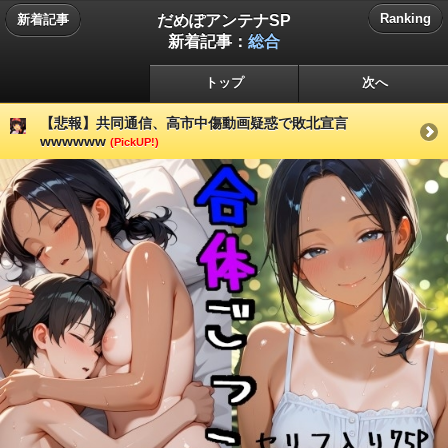
だめぽアンテナSP
Ranking
新着記事
新着記事：
総合
トップ
次へ
【悲報】共同通信、高市中傷動画疑惑で敗北宣言
wwwwww
(PickUP!)