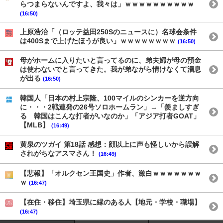
らつまらないんですよ、我々は」ｗｗｗｗｗｗｗｗｗｗ
(16:50)
上原浩治「（ロッテ益田250Sのニュースに）名球会条件
は400Sまで上げたほうが良い」ｗｗｗｗｗｗｗｗ
(16:50)
母がホームに入りたいと言ってるのに、弟夫婦が母の預金
は使わないでと言ってきた。我が弟ながら情けなくて溜息
が出る
(16:50)
韓国人「日本の村上宗隆、100マイルのシンカーを逆方向
に・・・2戦連発の26号ソロホームラン」→「羨ましすぎ
る 韓国はこんな打者がいなのか」「アジア打者GOAT」
【MLB】
(16:49)
黄泉のツガイ 第18話 感想：顔以上に声も怪しいから誤解
されがちなアスマさん！
(16:49)
【悲報】「オルクセン王国史」作者、激白ｗｗｗｗｗｗｗ
ｗ
(16:47)
【在住・移住】埼玉県に縁のある人【地元・学校・職場】
(16:47)