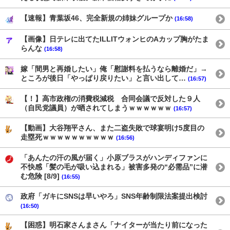
【速報】青葉坂46、完全新規の姉妹グループか
(16:58)
【画像】日テレに出てたILLITウォンヒのAカップ胸がたま
らんな
(16:58)
嫁「間男と再婚したい」俺「慰謝料を払うなら離婚だ」→
ところが後日「やっぱり戻りたい」と言い出して…
(16:57)
【！】高市政権の消費税減税 合同会議で反対した９人
（自民党議員）が晒されてしまうｗｗｗｗｗｗ
(16:57)
【動画】大谷翔平さん、また二盗失敗で球宴明け5度目の
走塁死ｗｗｗｗｗｗｗｗｗｗ
(16:56)
「あんたの汗の風が届く」小原ブラスがハンディファンに
不快感「髪の毛が吸い込まれる」被害多発の“必需品”に潜
む危険 [8/9]
(16:55)
政府「ガキにSNSは早いやろ」SNS年齢制限法案提出検討
(16:50)
【困惑】明石家さんまさん「ナイターが当たり前になった