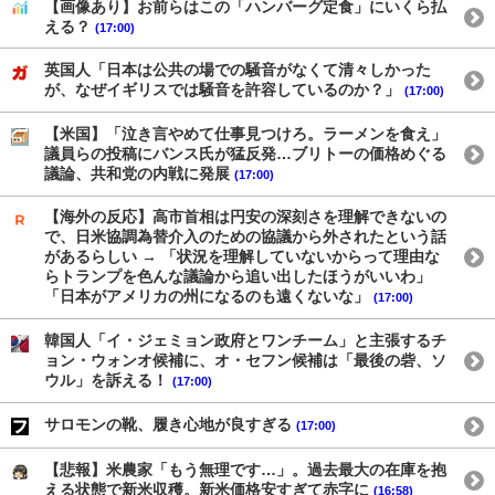
【画像あり】お前らはこの「ハンバーグ定食」にいくら払
える？
(17:00)
英国人「日本は公共の場での騒音がなくて清々しかった
が、なぜイギリスでは騒音を許容しているのか？」
(17:00)
【米国】「泣き言やめて仕事見つけろ。ラーメンを食え」
議員らの投稿にバンス氏が猛反発…ブリトーの価格めぐる
議論、共和党の内戦に発展
(17:00)
【海外の反応】高市首相は円安の深刻さを理解できないの
で、日米協調為替介入のための協議から外されたという話
があるらしい → 「状況を理解していないからって理由な
らトランプを色んな議論から追い出したほうがいいわ」
「日本がアメリカの州になるのも遠くないな」
(17:00)
韓国人「イ・ジェミョン政府とワンチーム」と主張するチ
ョン・ウォンオ候補に、オ・セフン候補は「最後の砦、ソ
ウル」を訴える！
(17:00)
サロモンの靴、履き心地が良すぎる
(17:00)
【悲報】米農家「もう無理です…」。過去最大の在庫を抱
える状態で新米収穫。新米価格安すぎて赤字に
(16:58)