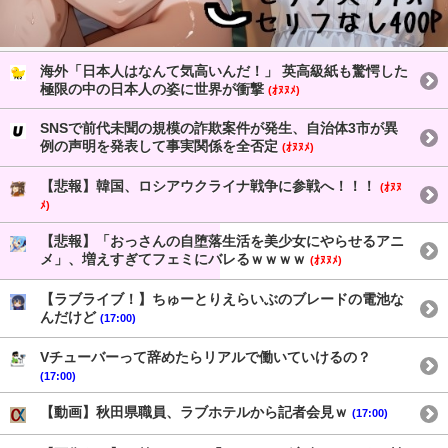
海外「日本人はなんて気高いんだ！」 英高級紙も驚愕した
極限の中の日本人の姿に世界が衝撃
(ｵﾇﾇﾒ)
SNSで前代未聞の規模の詐欺案件が発生、自治体3市が異
例の声明を発表して事実関係を全否定
(ｵﾇﾇﾒ)
【悲報】韓国、ロシアウクライナ戦争に参戦へ！！！
(ｵﾇﾇ
ﾒ)
【悲報】「おっさんの自堕落生活を美少女にやらせるアニ
メ」、増えすぎてフェミにバレるｗｗｗｗ
(ｵﾇﾇﾒ)
【ラブライブ！】ちゅーとりえらいぶのブレードの電池な
んだけど
(17:00)
Vチューバーって辞めたらリアルで働いていけるの？
(17:00)
【動画】秋田県職員、ラブホテルから記者会見ｗ
(17:00)