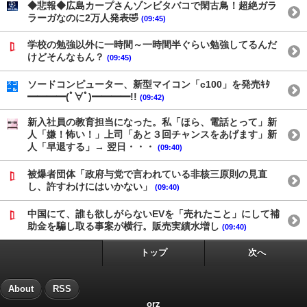
◆悲報◆広島カープさんゾンビタバコで閑古鳥！超絶ガラ
ラーガなのに2万人発表🤣
(09:45)
学校の勉強以外に一時間～一時間半ぐらい勉強してるんだ
けどそんなもん？
(09:45)
ソードコンピューター、新型マイコン「c100」を発売ｷﾀ
━━━━(ﾟ∀ﾟ)━━━━!!
(09:42)
新入社員の教育担当になった。私「ほら、電話とって」新
人「嫌！怖い！」上司「あと３回チャンスをあげます」新
人「早退する」→ 翌日・・・
(09:40)
被爆者団体「政府与党で言われている非核三原則の見直
し、許すわけにはいかない」
(09:40)
中国にて、誰も欲しがらないEVを「売れたこと」にして補
助金を騙し取る事案が横行。販売実績水増し
(09:40)
トップ
次へ
About
RSS
orz