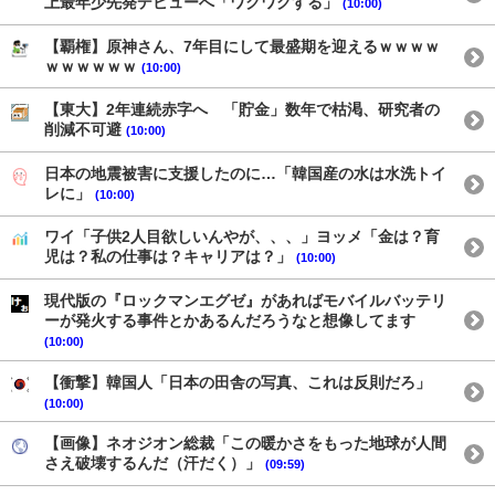
上最年少先発デビューへ「ワクワクする」
(10:00)
【覇権】原神さん、7年目にして最盛期を迎えるｗｗｗｗ
ｗｗｗｗｗｗ
(10:00)
【東大】2年連続赤字へ 「貯金」数年で枯渇、研究者の
削減不可避
(10:00)
日本の地震被害に支援したのに…「韓国産の水は水洗トイ
レに」
(10:00)
ワイ「子供2人目欲しいんやが、、、」ヨッメ「金は？育
児は？私の仕事は？キャリアは？」
(10:00)
現代版の『ロックマンエグゼ』があればモバイルバッテリ
ーが発火する事件とかあるんだろうなと想像してます
(10:00)
【衝撃】韓国人「日本の田舎の写真、これは反則だろ」
(10:00)
【画像】ネオジオン総裁「この暖かさをもった地球が人間
さえ破壊するんだ（汗だく）」
(09:59)