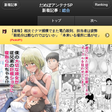
だめぽアンテナSP
Ranking
新着記事
新着記事：
総合
トップ
次へ
【速報】相次ぐクマ捕獲でまた電凸殺到、担当者は疲弊
「殺処分は酷なのではないか」「本来いる場所に逃がせ」
(PickUP!)