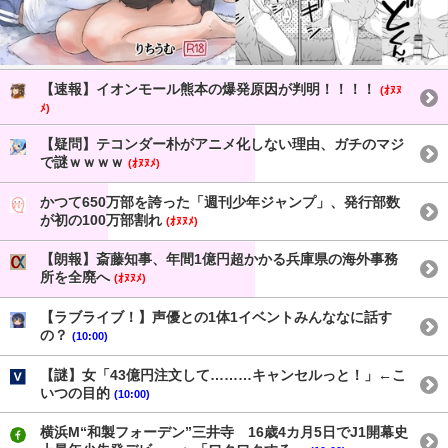
【速報】イオンモール熊本の爆発原因が判明！！！！
(ｵﾇﾇ
ﾒ)
【疑問】テコンダー朴がアニメ化しない理由、ガチのマジ
で謎ｗｗｗｗ
(ｵﾇﾇﾒ)
かつて650万部を誇った「週刊少年ジャンプ」、発行部数
が初の100万部割れ
(ｵﾇﾇﾒ)
【朗報】斎藤知事、年間1億円超かかる兵庫県の海外事務
所を全廃へ
(ｵﾇﾇﾒ)
【ラブライブ！】声優との1体1イベントみんななに話す
の？
(10:00)
【謎】女「43億円注文して………キャンセルっと！」←こ
いつの目的
(10:00)
横浜M“和製フォーデン”三井寺 16歳4カ月5日でJ1開幕史