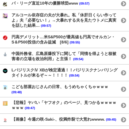
パ・リーグ直近10年の優勝球団www
(09:57)
アルコール依存症の夫が大暴れ。私「休肝日くらい作って
よ」夫「必要ない！」→大暴れする夫を見たウトメに真実
を話した結果…
(09:57)
円高デメリット…米S&P500が最高値も円高でオルカン・
S＆P500投信の含み益減 [8/6]
(09:55)
中国外務省、広島原爆投下に関して「同情を得ようと核被
害者の立場を政治利用」と主張！
(09:54)
LバジリスクⅣ XBが検定通過！！バジリスクナンバリング
タイトルが来るぞ～～！！！！
(09:54)
こども部屋おじさんの日常、もうめちゃくちゃｗｗｗ
(09:48)
【悲報】ヤバい「ヤフオク」のページ、見つかるｗｗｗｗ
ｗｗｗ
(09:47)
【画像】今週の咲-Saki-、役満炸裂で大荒れwwww.
(09:45)