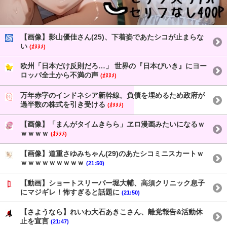
【画像】影山優佳さん(25)、下着姿であたシコが止まらな
い
(ｵﾇﾇﾒ)
欧州「日本だけ反則だろ…」 世界の『日本びいき』にヨー
ロッパ全土から不満の声
(ｵﾇﾇﾒ)
万年赤字のインドネシア新幹線。負債を埋めるため政府が
過半数の株式を引き受ける
(ｵﾇﾇﾒ)
【画像】「まんがタイムきらら」ヱロ漫画みたいになるｗ
ｗｗｗｗ
(ｵﾇﾇﾒ)
【画像】道重さゆみちゃん(29)のあたシコミニスカートｗ
ｗｗｗｗｗｗｗｗｗ
(21:50)
【動画】ショートスリーパー堀大輔、高須クリニック息子
にマジギレ！怖すぎると話題に
(21:50)
【さようなら】れいわ大石あきこさん、離党報告&活動休
止を宣言
(21:47)