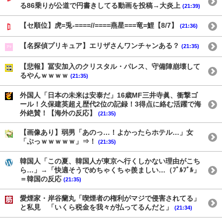
る86乗りが公道で円書きしてる動画を投稿→大炎上
(21:39)
【セ順位】虎=兎-====//====燕星===竜=鯉【8/7】
(21:36)
【名探偵プリキュア】エリザさんワンチャンある？
(21:35)
【悲報】冨安加入のクリスタル・パレス、守備陣崩壊して
るやんｗｗｗｗ
(21:35)
外国人「日本の未来は安泰だ」16歳MF三井寺眞、衝撃ゴ
ール！久保建英超え歴代2位の記録！3得点に絡む活躍で海
外絶賛！【海外の反応】
(21:35)
【画像あり】弱男「あのっ…！よかったらホテル…」女
「ぷっｗｗｗｗｗ」⇒！
(21:35)
韓国人「この夏、韓国人が東京へ行くしかない理由がこち
ら…」→「快適そうでめちゃくちゃ羨ましい…（ﾌﾞﾙﾌﾞﾙ」
＝韓国の反応
(21:35)
愛煙家・岸谷蘭丸「喫煙者の権利がマジで侵害されてる」
と私見 「いくら税金を我々が払ってるんだと」
(21:34)