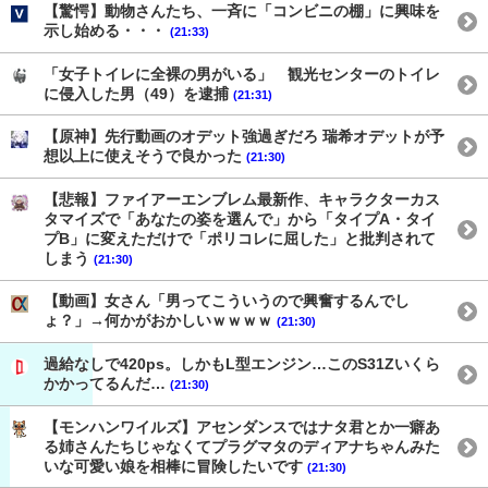
【驚愕】動物さんたち、一斉に「コンビニの棚」に興味を
示し始める・・・
(21:33)
「女子トイレに全裸の男がいる」 観光センターのトイレ
に侵入した男（49）を逮捕
(21:31)
【原神】先行動画のオデット強過ぎだろ 瑞希オデットが予
想以上に使えそうで良かった
(21:30)
【悲報】ファイアーエンブレム最新作、キャラクターカス
タマイズで「あなたの姿を選んで」から「タイプA・タイ
プB」に変えただけで「ポリコレに屈した」と批判されて
しまう
(21:30)
【動画】女さん「男ってこういうので興奮するんでし
ょ？」→何かがおかしいｗｗｗｗ
(21:30)
過給なしで420ps。しかもL型エンジン…このS31Zいくら
かかってるんだ…
(21:30)
【モンハンワイルズ】アセンダンスではナタ君とか一癖あ
る姉さんたちじゃなくてプラグマタのディアナちゃんみた
いな可愛い娘を相棒に冒険したいです
(21:30)