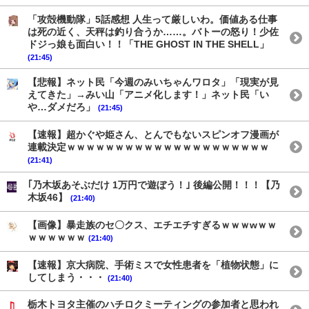
「攻殻機動隊」5話感想 人生って厳しいわ。価値ある仕事
は死の近く、天秤は釣り合うか……。バトーの怒り！少佐
ドジっ娘も面白い！！「THE GHOST IN THE SHELL」
(21:45)
【悲報】ネット民「今週のみいちゃんワロタ」「現実が見
えてきた」→みい山「アニメ化します！」ネット民「い
や…ダメだろ」
(21:45)
【速報】超かぐや姫さん、とんでもないスピンオフ漫画が
連載決定ｗｗｗｗｗｗｗｗｗｗｗｗｗｗｗｗｗｗｗｗｗ
(21:41)
｢乃木坂あそぶだけ 1万円で遊ぼう！｣ 後編公開！！！【乃
木坂46】
(21:40)
【画像】暴走族のセ〇クス、エチエチすぎるｗｗｗwｗｗ
ｗｗｗｗｗｗ
(21:40)
【速報】京大病院、手術ミスで女性患者を「植物状態」に
してしまう・・・
(21:40)
栃木トヨタ主催のハチロクミーティングの参加者と思われ