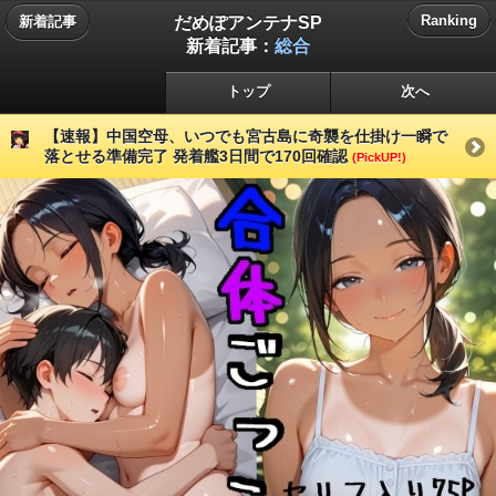
だめぽアンテナSP
Ranking
新着記事
新着記事：
総合
トップ
次へ
【速報】中国空母、いつでも宮古島に奇襲を仕掛け一瞬で
落とせる準備完了 発着艦3日間で170回確認
(PickUP!)