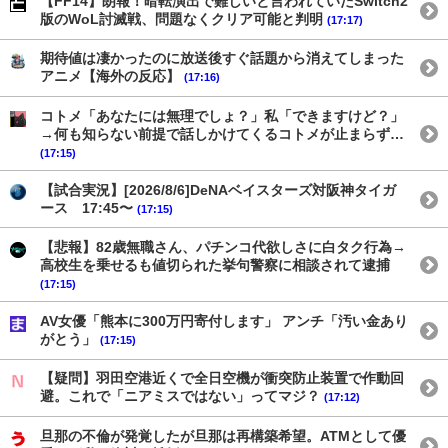
【FF14】朗報！暗転演出で難しいと言われていたSwitch2
版のWoL討滅戦、問題なくクリア可能と判明
(17:17)
期待値は凄かったのに放送後すぐ話題から消えてしまった
アニメ【海外の反応】
(17:16)
コトメ「あなたには無理でしょ？」私「できますけど？」
→何も知らない前提で話しかけてくるコトメが止まらず…
(17:15)
【試合実況】[2026/8/6]DeNAベイスターズ対阪神タイガ
ース 17:45〜
(17:15)
【悲報】82歳無職さん、パチンコ代欲しさに白タク行為→
高校生を乗せるも値切られた挙句警察に相談されて逮捕
(17:15)
AV女優「熊本に300万円寄付します」 アンチ「汚い金あり
がとう」
(17:15)
【疑問】羽田空港近くで全日空機が衝突防止装置で作動回
避。これで「ニアミスではない」ってマジ？
(17:12)
旦那の不倫が発覚したが旦那は再構築希望。ATMとして優