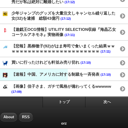
秀だが私は絶対に離婚したい
(17:12)
少年ジャンプのグッズを大量注文しキャンセル繰り返した
女(32)を逮捕 総額43億円
(17:12)
【遊戯王OCG情報】UTILITY SELECTION収録『海晶乙女
コーラルアネモネ』実物画像
(17:11)
【悲報】黒柳徹子(92)がはま寿司で食いまくった結果ｗｗ
ｗｗｗｗｗｗｗｗｗｗｗｗｗｗｗｗｗｗｗｗｗｗ
(17:11)
買いに行ったけれども軒並み売り切れ
(17:10)
【速報】中国、アメリカに対する制裁を一斉発表
(17:10)
【画像】佳子さま、ガチで風格が備わってくるwwwww
(17:09)
トップ
次へ
About
RSS
orz