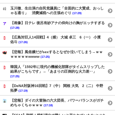
玉川徹、生出演の自民党議員に「全面的に大賛成、おっし
ゃる通り」 消費減税への主張めぐり
(17:29)
【画像】日テレ 後呂有紗アナの仰向けの胸がエッチすぎる
(17:28)
【広島対巨人14回戦】4（捕） 大城 卓三 6（一） 小濱
佑斗
(17:26)
【悲報】風俗嬢だがsexするとなぜか泣いてしまう→ｗｗ
ｗｗｗｗｗwwww
(17:25)
韓国人「1592年に現代の機械化部隊がタイムスリップした
結果がこちらです」→「あまりの圧倒的な火力差‥」
(17:25)
【DeNA対阪神16回戦】7（中） 関根 大気 2（二） 中野
拓夢
(17:19)
【悲報】ダイの大冒険の六大団長、パワーバランスがガチ
めちゃくちゃｗｗｗ
(17:18)