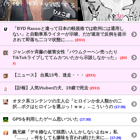
「BYD Raccoと違って日本の軽規格では欧州には通用し
ない」と自動車系ライターが示唆、だが速攻で反例を提示
されて即落ち二コマ状態に……
(ｵﾇﾇﾒ)
ジャンポケ斉藤の被害女性「バウムクーヘン売ったり
TikTokライブしててムカついたから示談しなかった」
(ｵﾇﾇ
ﾒ)
【ニュース】 台風13号、迷走・・・
(ｵﾇﾇﾒ)
【訃報】人気Vtuberの犬、19歳で死去
(ｵﾇﾇﾒ)
オタク系コンテンツの主人公「ヒロインか全人類かの二
択…ボクはヒロインを選ぶっ！ｗｗ」←こういうの
(17:30)
GPSを利用したゲーム思いついた
(17:30)
義兄嫁「デキ婚なんて頭悪い人しかしないよねｗ」私
「……」→何をしても嫌味を言われ続けた末に…
(17:29)