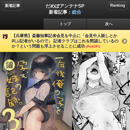
だめぽアンテナSP
Ranking
新着記事
新着記事：
総合
トップ
次へ
【兵庫県】斎藤知事記者会見を中止に「会見中人殺しとか
叫ぶ記者がいるので」 記者クラブはこれを黙認しているの
か？という問題も浮上させることに成功
(PickUP!)