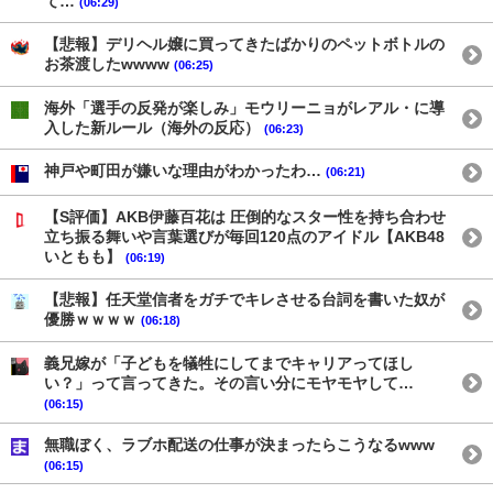
て…
(06:29)
【悲報】デリヘル嬢に買ってきたばかりのペットボトルの
お茶渡したwwww
(06:25)
海外「選手の反発が楽しみ」モウリーニョがレアル・に導
入した新ルール（海外の反応）
(06:23)
神戸や町田が嫌いな理由がわかったわ…
(06:21)
【S評価】AKB伊藤百花は 圧倒的なスター性を持ち合わせ
立ち振る舞いや言葉選びが毎回120点のアイドル【AKB48
いともも】
(06:19)
【悲報】任天堂信者をガチでキレさせる台詞を書いた奴が
優勝ｗｗｗｗ
(06:18)
義兄嫁が「子どもを犠牲にしてまでキャリアってほし
い？」って言ってきた。その言い分にモヤモヤして…
(06:15)
無職ぼく、ラブホ配送の仕事が決まったらこうなるwww
(06:15)