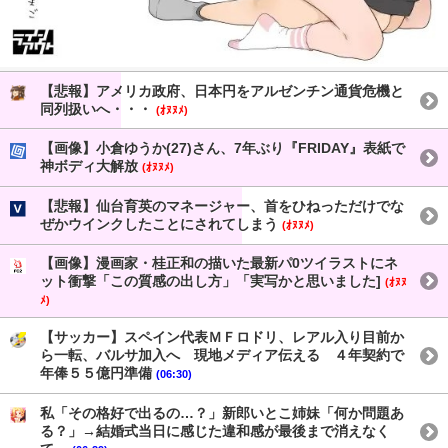
【悲報】アメリカ政府、日本円をアルゼンチン通貨危機と
同列扱いへ・・・
(ｵﾇﾇﾒ)
【画像】小倉ゆうか(27)さん、7年ぶり『FRIDAY』表紙で
神ボディ大解放
(ｵﾇﾇﾒ)
【悲報】仙台育英のマネージャー、首をひねっただけでな
ぜかウインクしたことにされてしまう
(ｵﾇﾇﾒ)
【画像】漫画家・桂正和の描いた最新パ0ツイラストにネ
ット衝撃「この質感の出し方」「実写かと思いました]
(ｵﾇﾇ
ﾒ)
【サッカー】スペイン代表ＭＦロドリ、レアル入り目前か
ら一転、バルサ加入へ 現地メディア伝える ４年契約で
年俸５５億円準備
(06:30)
私「その格好で出るの…？」新郎いとこ姉妹「何か問題あ
る？」→結婚式当日に感じた違和感が最後まで消えなく