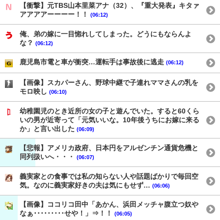
【衝撃】元TBS山本里菜アナ（32）、『重大発表』キタァ
アアアアーーーー！！
(06:12)
俺、弟の嫁に一目惚れしてしまった。どうにもならんよ
な？
(06:12)
鹿児島市電と車が衝突…運転手は事故後に逃走
(06:12)
【画像】スカパーさん、野球中継で子連れママさんの乳を
モロ映し
(06:10)
幼稚園児のとき近所の女の子と遊んでいた。すると60くら
いの男が近寄って「元気いいな。10年後うちにお嫁に来る
か」と言い出した
(06:09)
【悲報】アメリカ政府、日本円をアルゼンチン通貨危機と
同列扱いへ・・・
(06:07)
義実家との食事では私の知らない人や話題ばかりで毎回空
気。なのに義実家好きの夫は気にもせず…
(06:06)
【画像】ココリコ田中「あかん、浜田メッチャ腹立つ奴や
なぁ･････････せや！」⇒！！
(06:05)