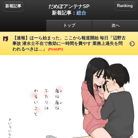
だめぽアンテナSP
Ranking
新着記事
新着記事：
総合
トップ
次へ
【速報】ほーら始まった、ここから報道開始 毎日「辺野古
事故 潜水士不在で救助に一時間を費やす 業務上過失を問
われるべきは…」
(PickUP!)