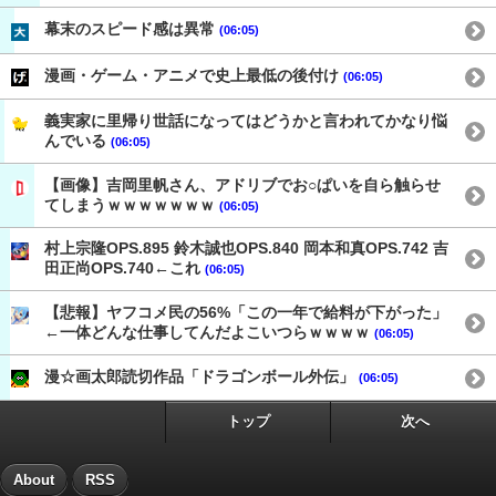
幕末のスピード感は異常
(06:05)
漫画・ゲーム・アニメで史上最低の後付け
(06:05)
義実家に里帰り世話になってはどうかと言われてかなり悩
んでいる
(06:05)
【画像】吉岡里帆さん、アドリブでお○ぱいを自ら触らせ
てしまうｗｗｗｗｗｗｗ
(06:05)
村上宗隆OPS.895 鈴木誠也OPS.840 岡本和真OPS.742 吉
田正尚OPS.740←これ
(06:05)
【悲報】ヤフコメ民の56%「この一年で給料が下がった」
←一体どんな仕事してんだよこいつらｗｗｗｗ
(06:05)
漫☆画太郎読切作品「ドラゴンボール外伝」
(06:05)
トップ
次へ
About
RSS