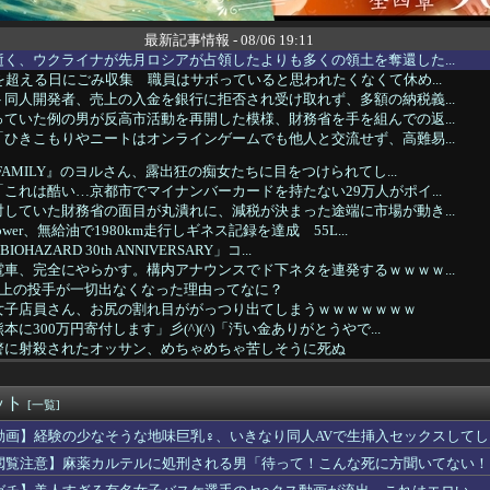
最新記事情報 - 08/06 19:11
く、ウクライナが先月ロシアが占領したよりも多くの領土を奪還した...
を超える日にごみ収集 職員はサボっていると思われたくなくて休め...
同人開発者、売上の入金を銀行に拒否され受け取れず、多額の納税義...
ていた例の男が反高市活動を再開した模様、財務省を手を組んでの返...
ひきこもりやニートはオンラインゲームでも他人と交流せず、高難易...
FAMILY』のヨルさん、露出狂の痴女たちに目をつけられてし...
これは酷い…京都市でマイナンバーカードを持たない29万人がポイ...
していた財務省の面目が丸潰れに、減税が決まった途端に市場が動き...
wer、無給油で1980km走行しギネス記録を達成 55L...
IOHAZARD 30th ANNIVERSARY」コ...
車、完全にやらかす。構内アナウンスでド下ネタを連発するｗｗｗｗ...
以上の投手が一切出なくなった理由ってなに？
女子店員さん、お尻の割れ目ががっつり出てしまうｗｗｗｗｗｗｗ
に300万円寄付します」彡(^)(^)「汚い金ありがとうやで...
警に射殺されたオッサン、めちゃめちゃ苦しそうに死ぬ
デュエル情報】君臨のヘッドライナーに「サンダービート・クラッシ...
0件分の連絡先流出か 「おわびします」とラフな軽い謝罪コメント...
ット
ブ】GACKTの学習内容おかしいよ…
[一覧]
こ』攻めすぎてBPOに通報される
動画】経験の少なそうな地味巨乳♀、いきなり同人AVで生挿入セックスしてし
NTZ」が全巻100円
閲覧注意】麻薬カルテルに処刑される男「待って！こんな死に方聞いてない！
方】中学の同級生をストーカー行為か 24歳の女を逮捕 男性の自...
ソ連艦てまたユーロの仲間入りしとんのか