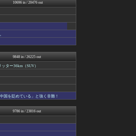
フィルダースチョイス
10696 in / 20476 out
子育てちゃんねる
げぇ速
不思議.net - 5ch...
アニチャット
今日速2ch
。
女子アナお宝画像速報－5c...
わんこーる速報！
海外トークログ
日向坂46まとめもり～
9848 in / 26225 out
ッター36km（SUV）
中国を貶めている」と強く非難！
9786 in / 23816 out