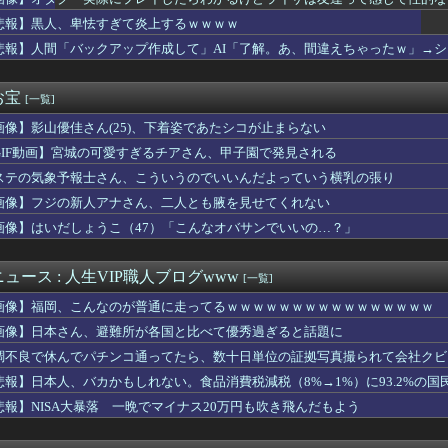
】トワ様生誕3Dライブ2026開催決定！！！100万人チケッ...
回戦】巨人、初回1アウト一二塁から大城の2点タイムリーツーベー...
悲報】黒人、卑怯すぎて炎上するｗｗｗｗ
ニメ』『グルメアニメ』の凄い事に気付いたｗｗｗｗ『グルメアニメ...
悲報】人間「バックアップ作成して」AI「了解。あ、間違えちゃったｗ」→
原爆感がしない理由ｗｗｗｗｗｗｗｗｗｗ
距離を取られてる理由が判明。不倫がバレてた。
充外相、『大炎上』してしまう！！！！！！！
お宝
[一覧]
ん(28)のお◯ぱいがコチラwwwwwwwwwwww
画像】影山優佳さん(25)、下着姿であたシコが止まらない
iesから注意喚起←実は...
16回戦】DeNA先発・ビド、初回7失点の大炎上
GIF動画】宮城の可愛すぎるチアさん、甲子園で発見される
ん被災地に手作りおにぎりを出荷ｗｗｗ
ステの気象予報士さん、こういうのでいいんだよっていう横乳の張り
『みいちゃんと山田さん』、大物漫画家たちから絶賛されるwwww
波ちゃんのふっくらお◯ぱいが有識者により発見されるｗｗwｗｗｗｗ
画像】フジの新人アナさん、二人とも腋を見せてくれない
ー女優・谷原希美、ナマ乳が最高にヌケるぞ
画像】はいだしょうこ（47）「こんなオバサンでいいの…？」
しのバイト、命懸けすぎて誰もやらない…その理由がこれｗｗｗｗ
レる「高市総理には愛想尽かした今年でやめるぞ」コメ売値は生産原...
聞、東北での発行を休止へ
ュース : 人生VIP職人ブログwww
[一覧]
神したら無言の男が真横についてきた」とタレントが主張、虚言疑惑...
画像】福岡、こんなのが普通に走ってるｗｗｗｗｗｗｗｗｗｗｗｗｗｗｗｗ
い年の友人Ａは旦那から突然離婚を突きつけられたらしい
tube見つけた：日本中を熱狂させたLiSAの代表曲「紅蓮華...
画像】日本さん、避難所が各国と比べて優秀過ぎると話題に
が作る海鮮丼、さすがにセクシーすぎるwwwwww
調不良で休んでパチンコ通ってたら、数十日単位の証拠写真撮られて会社クビ
ん、高市総理の被災地入りに「プロモーションのような動画を撮らせ...
悲報】日本人、バカかもしれない。食品消費税減税（8%→1%）に93.2%の
ポケ斉藤慎二被告の判決を堀江貴文さんが予想「僕は懲役4年求刑で...
『意識高い無能』が好きなワードと言えば？
悲報】NISA大暴落 一晩でマイナス20万円も吹き飛んだもよう
結婚式のアイテムを手作りした新婦がお色直しでロビーに出た。そこ...
兵「キャノン担いだデブ？近接は無理だろ（笑）」→