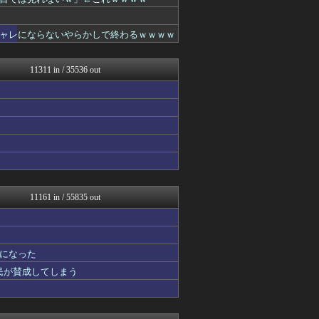
ホロちゃんねる
なんじぇいスタジアム＠なん...
デジタルニューススレッド
シャレにならないやらかしで終わるｗｗｗｗ
なんJクエスト
浮気ちゃんねる
NEWSまとめもりー｜2c...
11311 in / 35536 out
mashlife通信
櫻坂46まとめもり～
なんじぇいスタジアム＠なん...
スコールちゃんねる｜２ちゃ...
アニゲー速報
なんJミュージアム
まとめ芸能＠美女画像まとめ...
GOSSIP速報
おーるじゃんる
コノユビニュース｜みんなの...
11161 in / 55835 out
U-1 NEWS.
おうち速報
トレンドの通り道
ぶる速-VIP
になった
政経ワロスまとめニュース♪
国民が賛成してしまう
なんJクエスト
まにゅそく 2chまとめニ...
修羅場ライフ速報
ガンダムブログ（情報戦仕様...