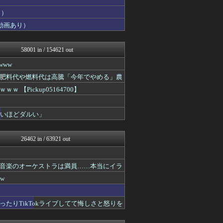
コンテンツ・声優 | ラブ...
り）
ほんわかMkⅡ
動画あり）
かぞくちゃんねる
えすえすログ
バイク速報
58001 in / 154621 out
登山ちゃんねる
投資ちゃんねる
www
ああ言えばForYou
肥料代や燃料代は高騰「今年でやめる」農
アルファルファモザイク＠ネ...
VIPワイドガイド
Pickup05164700】
明日は何を食べようか
みそパンNEWS
ないほどダルい」
スロ板-RUSH
あ艦これ ～艦隊これくしょ...
ニチカン！
26462 in / 63921 out
カンダタ速報
乃木坂46まとめ 乃木りん...
ネギ速
音楽のオーケストラは満員……本当にイラ
ファ板速報
国難にあってもの申す！！
w
ガジェット2ch
鷹速@ホークスまとめブログ
たりTikTokライブしてて悔しさと怒りを
デジタルニューススレッド
ネギ速
海外のお前ら 海外の反応