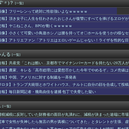
∇'〃)？
[一覧]
外気取入派？それとも内気循環派？
、ネットの「年内死ぬ」報道に苦笑wwwwww
画像】フリーレンって絶対に性欲強いよなｗｗｗｗｗ
 東筑 1-5 神村学園 11安打5得点で神村学園が初戦突破...
悲報】頂き女子に人生を狂わされたおじさんが復讐にすべてを捧げるヱロゲが
史上最も大きな決断を迫られた二択、ガチ決定ｗｗｗ
わの説明をするもド下手くそな私と正論な友人がコチラ・・・・・
悲報】ヤニねこさん、BPOが動くｗｗｗｗｗ
「株式投資にハマる若者はギャンブルにハマる若者と同じ傾向がある」
画像】小さくて可愛い小鳥遊ホシノは腰を持ってオ〇ホールを使うかの様なセ
8年熊本地震」への支援として、義援金3000万円の寄付を発表。...
画像】アトリエファン「アトリエはエロいゲームじゃない！ライザを性的な目
キングTOP10
、大学の教育現場を崩壊させてしまうｗｗｗｗ
レ、月収1億円ｗｗｗそりゃ外出るのにボディガードつけるわ…
ゃんる
[一覧]
に日本代表DF長友佑都が来場し挨拶 去就に注目集まる
日本代表←所属クラブのネームバリューはワールドクラスです←これ...
速報】共産党「これは酷い…京都市でマイナンバーカードを持たない29万人
.233 OPS.685 12年契約 残り8年
速報】農家、キレる「高市総理には愛想尽かした今年でやめるぞ」コメ売値は
パトロールのスカイとか言うドスケベ雌犬🐶ｗｗｗｗｗｗｗｗｗｗｗｗ
を禁止して育てるメリットってある？
速報】中国、アメリカに対する制裁を一斉発表
10万円〉74歳おひとりさま男性の悲鳴。「惣菜すら手が出ない」
ワロタ】トランプ大統領とホワイトハウス、ナルトに自分の顔を合成して投稿
、罰ゲームのセミをずっと気にしてたｗ【乃木坂46】
必要」
速報】毎日新聞記者・幾島由佳を逮捕 包丁で夫脅した疑い
人民、中国人民と連帯して戦おー！悪政高市を打倒するぞー！」
「かっこいいアスリート」1位、W杯でインスタフォロワー127万...
「社会に戻りたいです」
.
[一覧]
オン、このソース食べても大丈夫なやつ？
家「クラシック音楽のオーケストラはガラガラなのに、ゲーム音楽の...
費税減税に反対していた財務省の面目が丸潰れに、減税が決まった途端に市場
の巨胸の同級生、インタビューされてしまうｗｗｗｗｗｗｗ
電車で女性が失神したら無言の男が真横についてきた」とタレントが主張、虚
に支援したのに…「韓国産の水は水洗トイレに」
追加主張するも……
もう二度と使わないからな」と某カーシェアの広告を信じた人が絶叫、船が遅