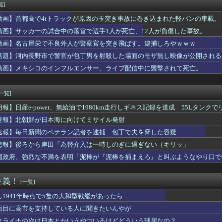
オルが配られるwww
覧]
明らかに足に障害がある方が歩いていた。母「なんであんな歩き方な...
動画】首都高で4tトラックが原因の玉突き事故に巻き込まれた軽バンの車載。
アーエムブレム、ついにキャラ成長率がゲーム内で見れるようになる
うちゃん小林旭がほしい」、山口組三代目組長「よっしゃ」、昭和ヤ...
動画】サッカーの試合中の落雷で選手1人が死亡、12人が負傷した事故。
画で絵柄かわいくてヒロインとSEX描写ありの期待の新人到来ｗｗｗ
動画】名古屋栄で不良外人が警察官を突き飛ばす。逮捕しろやｗｗｗ
ングアプリで女にしつこいって言われた結果・・・・・・
話題】河内長野市で警官が包丁男を射殺した場面のモザ無し映像が公開される
ビ完熟フレッシュの池田レイラ(21)さん、やらしく実ってしまう...
卑怯すぎて炎上するｗｗｗｗ
動画】メキシコのインフルエンサー、ライブ配信中に襲撃されて死亡。
国文学が完全に定着！ブームを超えて一つのジャンルとして日本人全...
式、デリケートな問題に言及
[一覧]
朗報】日産e-power、無給油で1980km走行しギネス記録を達成 55Lタンクでリ
速報】北朝鮮が日本海に向けてミサイル発射
速報】毎日新聞のベテラン記者を逮捕 包丁で夫を脅した容疑
悲報】後ろから岸田「為替介入は一時しのぎに過ぎない（キリッ」
国政府、強烈な不満を表明「泥棒が『泥棒を捕まえろ』と叫ぶようなやり口で
主義！
[一覧]
し1941年時点で5隻の大和型戦艦があったら
面目に高市を支持している人に聞きたいんやが
クライナの次は日本とかいうやついるけどどういう理屈なの？