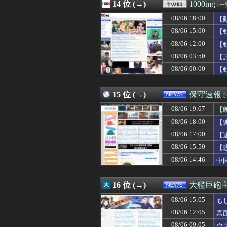
08/06 18:06
14 位 (→)
甲子園で旭日旗タ
1000mg
[一
08/06 18:05
母と一緒の時に、
08/06 18:00
【
08/06 18:05
【朗報】ファイ
08/06 18:05
08/06 15:00
美空ひばり「おと
【
08/06 18:05
【朗報】一般漫
08/06 12:00
【
08/06 18:05
【愕然】マッチ
08/06 03:50
【
08/06 18:05
【画像】芸人コン
08/06 18:05
【悲報】黒人、
08/06 00:00
【
08/06 18:05
韓国人「日本が韓
08/06 18:04
【日向坂46】公
15 位 (→)
保守速報
08/06 19:07
【
08/06 18:00
【
08/06 17:00
【
08/06 15:50
【
08/06 14:46
中
16 位 (→)
大艦巨砲
08/06 15:05
も
08/06 12:05
真
08/06 09:05
ウ