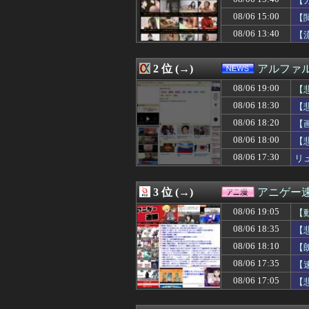
【
08/06 19:00
【ラブライブ！
08/06 15:00
【
08/06 19:00
短期間ならとも
08/06 13:40
08/06 19:00
「まっちゃんぐら
【
08/06 19:00
乃々「ぱーそな
08/06 19:00
大型バイクを新車で
2 位 (→)
アルファ
08/06 19:00
【画像】8月だ
08/06 19:00
【謎】みい山田「
08/06 19:00
【
08/06 19:00
『ガンダム』に
08/06 18:30
【
08/06 19:00
【悲報】ディズニー
家
08/06 19:00
ハロプロ恵体ラン
08/06 18:20
【
08/06 19:00
リュウジ氏「ダル
08/06 18:00
【
08/06 19:00
米穀商社の木徳神
08/06 17:30
リ
08/06 19:00
【実戦報告】Lス
08/06 19:00
【艦これ】E4と
08/06 19:00
【衝撃】韓国人
3 位 (→)
アニゲー
08/06 19:00
何でお前ら「妖
08/06 18:58
【朗報】次に写真
08/06 19:05
【
08/06 18:58
【悲報】今のア
08/06 18:35
【
08/06 18:56
antiquaが2
イ
08/06 18:55
08/06 18:10
韓国SNS 日本
【
08/06 18:54
Google、A
08/06 17:35
【
08/06 18:53
牧原大成のタイ
08/06 17:05
【
08/06 18:52
【衝撃】「Z世代
感
08/06 18:52
【衝撃】警察官
08/06 18:52
海外「絶好球だっ