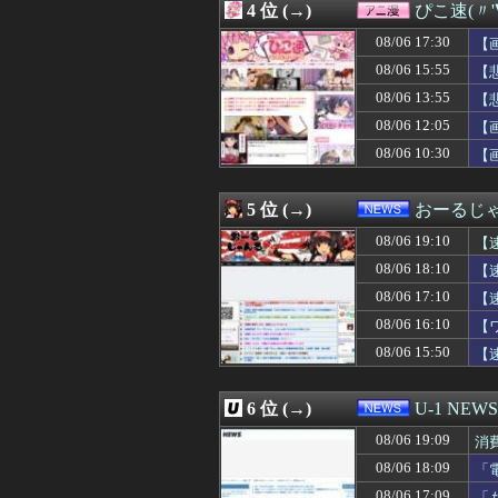
4 位 (→)
ぴこ速(〃'
08/06 18:50
車のエアコンは
08/06 18:50
【驚愕】中居正広
08/06 17:30
【
08/06 18:48
【高校野球】1回戦
08/06 15:55
【
08/06 18:48
【朗報】ゲーム
08/06 13:55
08/06 18:47
【衝撃】ちいか
【
08/06 18:46
【悲報】研究者
08/06 12:05
【
08/06 18:45
スクエニ、「令和
08/06 10:30
【
08/06 18:45
ハロプロ恵体ラン
08/06 18:45
【悲報】生成AI
08/06 18:45
【悲報】コレコ
5 位 (→)
おーるじ
08/06 18:44
FC東京の開幕戦
08/06 18:43
【悲報】サッカー
08/06 19:10
【
08/06 18:42
ムーキーベッツ 打率
08/06 18:10
【
08/06 18:40
【朗報】パウ・
騰
08/06 17:10
08/06 18:40
【育児】ゲーム
【
08/06 18:40
高ぇよ…〈年金月
08/06 16:10
【
08/06 18:40
冨里奈央ちゃん
が
08/06 15:50
【
08/06 18:40
パヨク「アジア
08/06 18:40
【朗報】中村敬斗
08/06 18:37
内田梨瑚受刑者
6 位 (→)
U-1 NEWS
08/06 18:37
【ウマ娘】タキ
08/06 18:35
【悲報】音楽愛好
08/06 19:09
消
08/06 18:35
【画像】容疑者
08/06 18:09
「
08/06 18:35
日本の地震被害
と
08/06 17:09
「