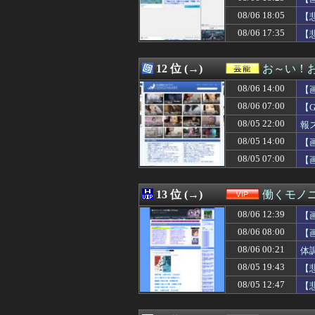
08/06 18:14
【8/2㈯20時～
08/06 18:05
08/06 18:14
【広島対巨人14
【
08/06 18:13
【驚愕】『料理ア
08/06 17:35
【
08/06 18:13
【謎】長崎から
ｗ
08/06 18:12
最近、友人から
08/06 18:12
【悲報】茂木敏
12 位 (→)
お～い！
08/06 18:11
【画像】村重杏奈さ
08/06 14:00
【
08/06 18:11
【櫻坂46】Budd
08/06 18:10
【DeNA対阪神
08/06 07:00
【
08/06 18:10
【画像】女性さ
08/05 22:00
報
08/06 18:10
【朗報】話題作
08/05 14:00
08/06 18:10
【画像】浜辺美
【
08/06 18:10
【画像】セクシ
08/05 07:00
【
08/06 18:10
【驚愕】雪下ろ
08/06 18:10
【速報】農家、キ
08/06 18:09
【新聞】産経新
13 位 (→)
働くモノニ
08/06 18:09
「電車で女性が失
08/06 12:39
【
08/06 18:09
アラフィフで同
08/06 18:09
【必見】凄いyou
08/06 08:00
【
08/06 18:09
【画像】美人女将
08/06 00:21
体
08/06 18:08
【！】辻元清美さ
08/05 19:43
【
08/06 18:07
【衝撃】元ジャン
08/06 18:06
【衝撃】ガチで
08/05 12:47
【
08/06 18:06
大好きなキャラで
08/06 18:06
【画像】ジオン