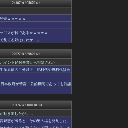
24107 in / 95670 out
ゆめ痛 -自動車まとめブロ...
GOSSIP速報
なんじぇいスタジアム＠なん...
発売ｗｗｗｗｗ
アニはつ -アニメ発信場-
スマブラ屋さん | スマブ...
ネギ速
ッ〇スが解であるｗｗｗｗｗ
馬鳥速報
で見てる奴はにわか！」
(*ﾟ∀ﾟ)ゞカガクニュー...
わんこーる速報！
ゲーム魔人
22927 in / 89829 out
ドメサカブログ
【サッカー まとめ】サカラ...
がポイント給付事業から排除された」
なんじぇいスタジアム＠なん...
生産原価の半分以下、肥料代や燃料代は高
VIPPER速報
結婚・恋愛ニュースぷらす
スコールちゃんねる｜２ちゃ...
 日本政府が苦言「公的機関であっても許諾
坂道情報通～乃木坂46まと...
にゅーすアルー！
ネギ速
かせまと！
20174 in / 100110 out
ウマ娘うまぴょい速報
アニゲー速報
が動き出したが……
不思議.net - 5ch...
言疑惑が出ると「その男の垢を発見した」
まとめたニュース
れたからバスが無くなって困ってたりこの