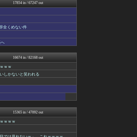
みんな知ってた？【海外の反...
17854 in / 67247 out
Red4 海外の反応まとめ
GOSSIP速報
モッコスヌ〜ン
漫画まとめ速報
も辞全くめない件
馬鳥速報
ネギ速
ぶる速-VIP
築へ
なんJクエスト
わんこーる速報！
ハウメニージャパン！
16674 in / 82168 out
かせまと！
ｗｗｗ
ネギ速
アルファルファモザイク＠ネ...
いしかないと笑われる
キムチ速報
なんJクエスト
じわ速 芸能ニュースまとめ
easterEgg
NEWSぽけまとめーる
りぷらい速報
異世界転生まとめ速報
15365 in / 47092 out
なんJ PRIDE
ｗｗｗｗ
なんJ（まとめては）いかん...
ネギ速
まとめCUP
目では見れないｗ」←これｗｗｗｗ