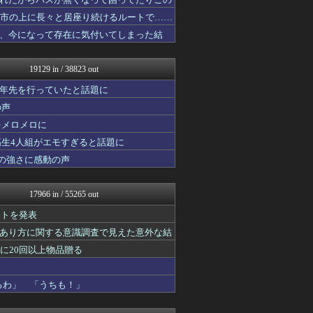
なんJ PRIDE
筋肉速報
都市の上に長々と居座り続けるルートで……
とりのまるやき（保守）
、今になって存在に気付いてしまった結
海外さんいらっしゃい 海外...
ネギ速
いたしん！
19129 in / 38823 out
えっ!?またここのサイト?
ゴールデンタイムズ
十年先を行っていたと話題に
なんじぇいスタジアム＠なん...
の声
ラビット速報
をメロメロに
阪神タイガースちゃんねる
mutyunのゲーム+αブ...
高生4人組がエモすぎると話題に
おうまがタイムズ
の強さに感動の声
コリアル
カンダタ速報
日刊やきう速報
17966 in / 55265 out
WorldFootball...
ゴルシch.｜ウマ娘まとめ...
ントを発表
アルファルファモザイク＠ネ...
あり方に関する意識調査で見えた意外な結
オレ的ゲーム速報＠刃
に20回以上物品贈る
MLB NEWS@まとめ
アナ速‐女子アナ画像速報
ルフレch. - ファイア...
るわ」 「うちも！」
プロデューサーさんっ！SS...
モンハンまとめ速報【モンハ...