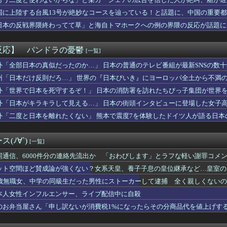
2勝 14敗 ←これｗｗｗｗｗｗｗｗｗｗｗｗｗｗｗｗｗｗｗｗ
板が…
女体声優の井口裕香さん、おっぱい女体写真集を撮影。砂浜でセクシ...
国に上陸する台風13号が絶妙なコースを辿っている！と話題に、中国の重要
年8月に行われる埼玉県知事選に立候補致します。現職の大野知事は...
日本の反戦界隈終わってて草」と海自トマホークへの例の界隈の反応が話題に
ン規制強化して世界が騒然！←「事実上の禁輸措置か？」（海外の反...
……
本最大級AIデータセンター、UAEなどが2兆円規模の投資へ
花マクドナルドCM第一話「砂浜」篇公開
反応】 パンドラの憂鬱
[一覧]
24)、職場の巨乳女と中出しセ◯クスした結果ｗｗｗｗｗｗｗｗｗ...
建設費2兆円の日本最大級AIデータセンター建設へ UAEなどが...
外「全部日本の真似だったのか…」 日本の普通のテレビ番組が最新SNSの数
回戦】広島が1回裏に3点を取り逆転！！！！！！！！！！！！
州「日本だけ反則だろ…」 世界の『日本びいき』にヨーロッパ全土から不満
里菜が離婚発表「それぞれの道を歩むこととなりました」
外「世界で日本を死守するぞ！」 日本の消防署を訪れたちびっ子集団が世界
連続の本塁打wwwwwwwwしかも3ランで今季7打点wwww
んはディスク廃止に反対してるけどメリット何もないよねそれ
外「日本がキラキラして見える…」 日本の街頭インタビューに登場した女子
！「日本の財政は世界最悪の状況！この状況で減税をするのは正気の...
外「二度と日本を離れたくない」 熊本で震度7を体験したドイツ人が語る日本
しか存在しないと言われている文化がこちら・・・」
ャルd今更見返してるけどオモロい
23 2本 14打点 OPS.878
(ﾉ∀`)
[一覧]
綺世 ブライトンが獲得へ本格アプローチを開始 ウェルベックの後...
んという言葉が似合うウマ娘
同通信、6000件分の連絡先流出か 「おわびします」とラフな軽い謝罪コメ
「高市総理には愛想尽かした」売値は生産原価の半分以下に…肥料代...
ット空間ほど賛成論が強くない？女系天皇、養子子息の皇位継承など…皇室の
ップとって」→AI「了解～・・・あ、間違えた」→ガチで洒落にな...
とは
4歳無職女、中学の同級生だった男性にストーカーして逮捕 全く親しくないの
岡本の一年目コンビ、ひっそりと成績悪化中
みなみアナ、被災地でも胸のふくらみが目立ってしまう
本人女性インフルエンサー、ライブ配信中に自殺
英雄「双界マルス・ルキナ」「魔器ルフレ女」「クロム」「シーダ」...
のお弁当屋さん「申し訳ないが消費税1%になったらその分商品代を値上げす
南「アイドルに似合うポケモン？」
ズ】日本製ゲーム『おにぎりのグラフィックに拘りました』中国ゲー...