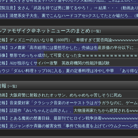
ガチ】美人すぎる有名女子バスケ選手のセ○クス動画が流出。これはエロい…
】午後の授業中寝てそうなラブライブキャラ
閲覧注意】女さん「武器を持てば男に勝てるやろ！」⇒ 結果・・・（動画あ
かく 長期間賃貸に住むメリットって何？
い稼いでたら最終的には許すかもｗ」って言ったら旦那が突然怒り出...
流出】清楚系女子大生、裏でこんなハードコアセ○クスしてたとか嘘だろ…（
りてぃ」 輝子「いくすちぇんじ」
買うならカワサキZ900RSとホンダCB1000Fどっち？
ルファモザイク＠ネットニュースのまとめ
[一覧]
から夏に撮った写真あげていく
既に印税1億円入ってます」←こいつがネットの叩き程度にムキにな...
悲報】ディズニーのおいなり巻（600円）、卑猥すぎて賛否両論wwwwwwwww
ついて全く知らないけど、最強のやつはどんなの？
悲報】コメ農家「高市総理には愛想尽かした」売値は生産原価の半分以下に…
のおいなり巻（600円）、卑猥すぎて賛否両論wwwwwwww...
も
キングTOP10
画像】整形でめっちゃ成功して可愛くなった女ｗｗｗｗｗｗｗｗｗｗｗｗｗｗｗｗｗ 【
い料理トップ10に入る」夏の定番料理は冷やし中華 「あり得ない...
悲報】AIが指示なくサイバー攻撃 英政府機関の性能評価試験
糧4-6月期経常利益、前年同期比97.7％減の0.7億円に減益
ュウジ「ダルい料理トップ10に入る」夏の定番料理は冷やし中華 「あり得
トリートファイター6の評判まとめ！ヤレる感が微妙！？もう稼働貢...
E5はどっちの方が難しい？ E5甲はウイニングランって聞いたん...
「日本人が作った室外機カバー、1年後に気づく」
速報
[一覧]
怪ウォッチ」についてあまり語らないの
集を出すのは正源司陽子という風潮wwwwwww
動画】大阪府警に射殺されたオッサン、めちゃめちゃ苦しそうに死ぬ
ニメ、女に自分の趣味をやらせる系から女に池沼役をやらせる系へ変化
悲報】音楽愛好家「クラシック音楽のオーケストラはガラガラなのに、ゲーム
026年秋冬アウター先行予約を開始、非売品オリジナルバッグの...
ラする」
の地震被害、水を支援したのに「韓国産の水は水洗トイレに」[8/...
朗報】話題作『みいちゃんと山田さん』、大物漫画家たちから絶賛されるwww
Iへの投資が膨らみ史上初のマイナスキャッシュフローに陥る
速報】とある魔術の禁書目録、最新刊でヒロイン戦争決着wwwwwwwwwwwww
ムリーで先制
悲報】元ジャンポケ斉藤の被害女性「事件で知名度を上げてバウムクーヘン売っ
」とんでもない事が判明ｗｗｗｗ「Z世代」がここまで酷すぎる理由...
じた」
の発砲判断、やりすぎなのか！！！！
た」大谷翔平が今永昇太から初めてホームランを打って海外大興奮！...