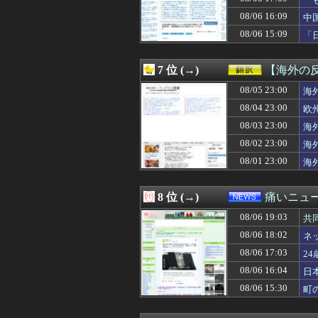
08/06 18:35
日ハム 対SB 
看
08/06 18:34
【動画】おっぱい
08/06 16:09
中
08/06 18:34
河合ゆうすけ「来
08/06 15:09
「
08/06 18:34
中国が対米ドロー
果
08/06 18:33
【朗報】秋田に日
08/06 18:33
【動画】伊藤百
7 位 (→)
【海外の
08/06 18:33
【興奮】ワイ君(
08/06 18:33
08/05 23:00
【朗報】秋田市に
海
08/06 18:32
【広島対巨人14
08/04 23:00
欧
08/06 18:32
元TBSアナ山本
08/03 23:00
海
08/06 18:32
ガルシア、2試合
08/06 18:32
任天堂ファンく
08/02 23:00
海
08/06 18:31
石破、遂にキレる
08/01 23:00
海
08/06 18:31
韓国人「日本に
08/06 18:31
アニメのイニシ
08/06 18:30
SB山本祐大(27) .3
8 位 (→)
痛いニュース
08/06 18:30
◆プレミア◆上田
08/06 19:03
08/06 18:30
【ウマ娘】嫁さ
共
08/06 18:30
【悲報】コメ農家
08/06 18:02
ネ
08/06 18:30
人間様「バックア
果
08/06 17:03
2
08/06 18:30
【悲報】村上・
08/06 18:30
【画像】 森山
08/06 16:04
日
08/06 18:30
【FEH】温泉超
08/06 15:30
町
08/06 18:30
【デレマス】紗
08/06 18:30
【モンハンワイル