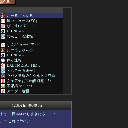
おーるじゃんる
痛いニュース(ﾉ∀`)
ぴこ速(〃'∇'〃)？
U-1 NEWS.
わんこーる速報！
なんJミュージアム
おーるじゃんる
U-1 NEWS.
保守速報
BABYMETAL TIM...
わんこーる速報！
ツバメ速報＠ヤクルトスワロ...
女子アナお宝画像速報－5c...
不思議.net - 5ch...
アニゲー速報
スターライト速報 -遊戯王...
痛いニュース(ﾉ∀`)
123652 in / 86049 out
GUNDAM.LOG｜ガン...
凹凸ちゃんねる 発達障害・...
まう。 日本終わりすぎだろ・・・
PCパーツまとめ
」⇒ これはヤバい
資格ちゃんねる
艦これ速報 艦隊これくしょ...