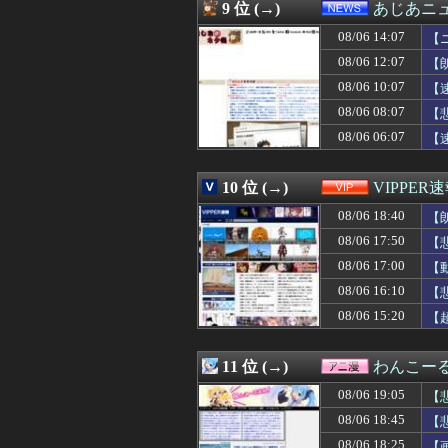
08/06 18:30
「出演は1作だけ
9 位 (→)
あじあニ
08/06 18:30
【海外の反応】野
08/06 14:07
08/06 18:30
【画像】最近のグ
【
08/06 18:30
【印税1億円】
08/06 12:07
【
08/06 18:29
世紀末リーダー
08/06 10:07
【
08/06 18:28
【FF14】8月7
08/06 18:27
【悲報】AVって
08/06 08:07
【
08/06 18:27
【悲報】グラボ
08/06 06:07
【
08/06 18:25
【悲報】ヤニね
08/06 18:25
【画像】オタク「
08/06 18:22
韓国人「韓国サ
10 位 (→)
VIPPER
08/06 18:22
エース級の財務
08/06 18:40
【
08/06 18:21
【悲報】観光客
08/06 18:20
【画像】整形でめ
08/06 17:50
【
08/06 18:20
北朝鮮、弾道ミサ
08/06 17:00
【
08/06 18:19
【悲報】楽しんご
08/06 18:19
08/06 16:10
【画像】地下ア
【
08/06 18:18
結婚式の二次会
08/06 15:20
【
08/06 18:18
【衝撃】タクシー
08/06 18:18
言うほどトンカ
08/06 18:17
【疑問】謎の勢
11 位 (→)
わんこー
08/06 18:16
DeNA・ピド、
08/06 19:05
【
08/06 18:16
阪神・ガルシア、
08/06 18:15
【恨み】清水アキ
08/06 18:45
【
08/06 18:15
会社のメアドで
08/06 18:25
【