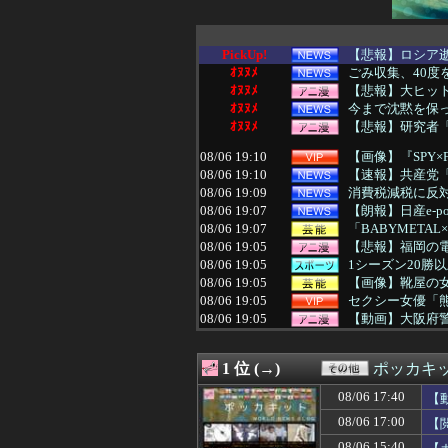
PickUp!
【悲報】ロシア逝
ｵﾇﾇﾒ
ごみ収集、40度
ｵﾇﾇﾒ
【悲報】大ヒット
ｵﾇﾇﾒ
今まで沈黙を保っ
ｵﾇﾇﾒ
【悲報】研究者「
08/06 19:10
【画像】『SPY×
08/06 19:10
【速報】共産党「
08/06 19:09
消費税減税に反対
08/06 19:07
【朗報】日産e-po
08/06 19:07
「BABYMETAL×B
08/06 19:05
【悲報】福岡の電
08/06 19:05
1シーズン20勝
08/06 19:05
【画像】靴屋の
08/06 19:05
セクシー女優「熊本
08/06 19:05
【動画】大阪府
08/06 19:05
【遊戯王ラッシュ
08/06 19:03
共同通信、600
1 位 (→)
ポッカキ
08/06 19:02
【ガンダム イニ
08/06 19:01
【速報】『ヤニね
08/06 17:40
【
08/06 19:01
Amazonで「GA
08/06 17:00
【
08/06 19:01
【私はあなたの味
08/06 19:00
【艦これ】今回
08/06 15:40