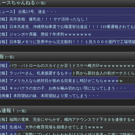
なのに、続編3本分のグッズの取り分まで契約に書かせた」ジャック...
ュースちゃんねる
[一覧]
球を観はじめたばかりなんだが大谷翔平って投手としてはどれくらい...
ラドル、IV出さない問題がヤバいwwwwww
ニュース】 台風13号、迷走・・・
みい山田、ネット叩きに必死な理由が金銭感覚と承認欲求の深淵に迫る
朗報】高市首相、爆乳化！！！ サナ活待ったなし！
伝たけし「作中最強の5人はこいつらだ！」
速報】日本共産党、沖縄県知事選で公職選挙法違反！！！ 110番通報されて
日に「Switch2版でコンテンツ内でデータロードに時間を要...
中出ししまくってるけど
悲報】ジャンポケ斉藤、懲役７年求刑ｗｗｗｗｗｗｗ
、国内価格4割値上げか・・・
速報】日本製メモリに世界中から注文殺到！！！ １兆５０００億円で工場増
こさん、BPOに「覚醒剤の使用」を疑われるｗｗｗｗｗｗｗｗｗｗ
実際にプレイしたらわかるけどライザは友達って感じで性的な目では...
ッカー協会W杯予選で外国人審判に性接待したことが発覚！」
速報
[一覧]
官僚が異例転出へ 官邸幹部「協力的でなかったから」
朗報】パウ・パトロールのスカイとか言うドスケベ雌犬🐶ｗｗｗｗｗｗｗｗｗ
「やっぱり本場のジンギスカンは美味い！」道民ワイ「ぷっ」
っちゃ成功して可愛くなった女ｗｗｗｗｗｗｗｗｗｗｗｗｗｗｗｗｗ...
悲報】ラッパーさん、札束披露するもネット民から新社会人の初ボーナスくら
イル発射 EEZ外に落下
動画】アメリカ人なら絶対目が覚める目覚まし時計がこちらｗｗｗｗｗ
さん、清水良太郎さんとの“過去の因縁”を明かした落語家に苦言も...
イドルさん、暑すぎてエロ衣装でライブしてしまうｗｗｗ
悲報】キャバクラの女の子、お肉を噛み切れない顎になってしまう・・・
で知り合った娘達と乱交した話
超画像】本田望結の妹、本田望結より実ってしまう・・・
運転手、儲かりまくることが判明ｗｗｗｗｗｗｗｗｗｗｗｗｗｗｗｗ...
ツで飯食えるか？
力「本当に幸せな人は人を煽らない」←これ
る速報！
[一覧]
１アウトも取れず６失点→１イニング７失点ｗｗｗｗｗｗｗ
悲報】福岡の電車、完全にやらかす。構内アナウンスでド下ネタを連発するｗ
10打数無安打… → ホームランホームランｗｗｗｗ
ラの息子・清水良太郎さん死去で、柳家小はだが「いじめ」「暴行」...
悲報】生成AI、大学の教育現場を崩壊させてしまうｗｗｗｗ
風俗予約したことがバレて始末書書かされたｗｗｗ
画像】オタク「実際にプレイしたらわかるけどライザは友達って感じで性的な