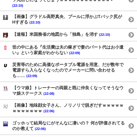
(22:10)
【画像】グラドル高野真央、プールに浮かぶTバック尻が
Hすぎる
(22:10)
【速報】米国務省の地図から「独島」を消す
(22:10)
世の中にある『生活費は夫の稼ぎで妻のパート代はお小遣
い』という家庭がわからない
(22:09)
災害等のために高価なポータブル電源を用意、だが数年で
電源すら入らなくなったのでメーカーに問い合わせる
も……
(22:09)
【ウマ娘】トレーナーの両親と既に仲良くなってそうなウ
マ娘ステークス
(22:08)
【画像】地味顔女子さん、ノリノリで脱ぎだすｗｗｗｗｗ
ｗｗｗｗｗｗｗ
(22:06)
ゴッホって結局なにがそんなに凄いの？ 何が評価されてる
のか教えて
(22:06)