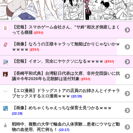
【悲報】スマホゲーム会社さん、”サ終”相次ぎ倒産しまく
ってる模様
(ｵﾇﾇﾒ)
【画像】なろうの王様キャラって無能ばかりじゃないかｗ
ｗｗｗｗ
(ｵﾇﾇﾒ)
【悲報】イオン、完全にヤケクソになるｗｗｗｗ
(ｵﾇﾇﾒ)
【長崎平和式典】台湾駐日代表は欠席、非外交団扱いに抗
議※今年2026年も北朝鮮は送付対象
(ｵﾇﾇﾒ)
【エロ漫画】ドラッグストアの店員のお姉さんとイチャラ
ブセックスするエロ漫画ｗｗｗ
(22:19)
【画像】めちゃくちゃえっちな保育士見つかるｗｗｗ
(22:19)
戦時中、複数の大学で輸血の人体実験…患者にウマなど動
物の血使用、死亡例も！
(22:17)