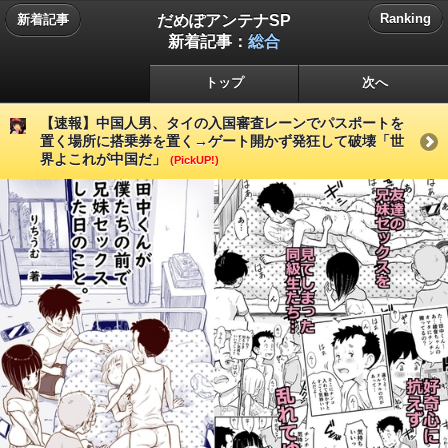
だめぽアンテナSP
Ranking
新着記事
新着記事：
総合
トップ
次へ
【速報】中国人男、タイの入国審査レーンでパスポートを
置く場所に搭乗券を置く→ゲート開かず発狂して破壊「世
界よこれが中国だ」
(PickUP!)