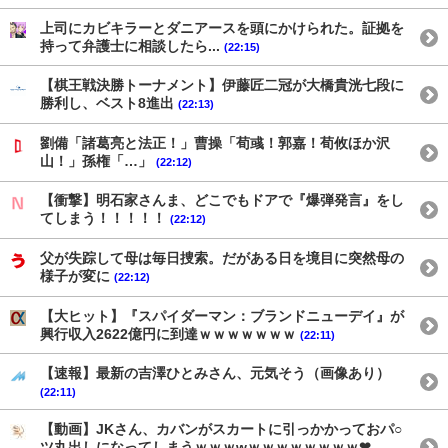
上司にカビキラーとダニアースを頭にかけられた。証拠を
持って弁護士に相談したら...
(22:15)
【棋王戦決勝トーナメント】伊藤匠二冠が大橋貴洸七段に
勝利し、ベスト8進出
(22:13)
劉備「諸葛亮と法正！」曹操「荀彧！郭嘉！荀攸ほか沢
山！」孫権「…」
(22:12)
【衝撃】明石家さんま、どこでもドアで『爆弾発言』をし
てしまう！！！！！
(22:12)
父が失踪して母は毎日捜索。だがある日を境目に突然母の
様子が変に
(22:12)
【大ヒット】『スパイダーマン：ブランドニューデイ』が
興行収入2622億円に到達ｗｗｗｗｗｗｗ
(22:11)
【速報】最新の吉澤ひとみさん、元気そう（画像あり）
(22:11)
【動画】JKさん、カバンがスカートに引っかかっておパ○
ツ丸出しになってしまうｗｗｗwｗｗｗｗｗｗｗｗ❤