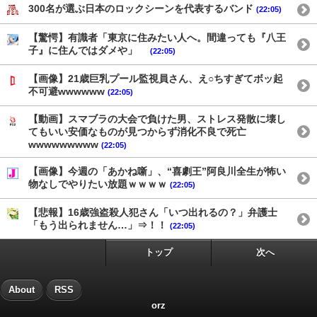
300名が選ぶ日本のロックシーンを代表するバンド
(22:05)
【驚愕】有識者「東京に住みたい人へ。間違っても『八王
子』に住んではダメや」
(22:05)
【画像】21歳巨乳プール監視員さん、え○ちすぎてボッ起
不可避wwwwww
(22:05)
【動画】スマブラの大会で負けた男、ストレス発散に壊し
てもいい安価なものが見つからず消化不良で死亡
wwwwwwwww
(22:05)
【画像】今週の「あかね噺」、“喜劇王”阿良川全生が怖い
物なしでやりたい放題ｗｗｗｗ
(22:05)
【悲報】16歳強盗殺人犯さん「いつ出れるの？」弁護士
「もう出られません…」⇒！！
(22:05)
トップ
次へ
About
RSS
orz