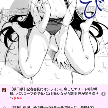
【秋田県】記者会見にオンライン出席したエリート幹部職
員、バスローブ姿でタバコを吸いながら説明 県が聞き取り
へ
(ｵﾇﾇﾒ)
【悲報】中国、橋の欄干が強風一発で粉々に 鉄筋ゼロ