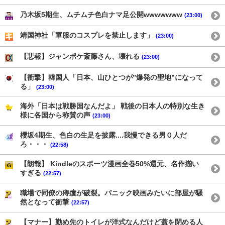
乃木坂5期生、ムチムチ色白ナマ足公開wwwwwww
(23:00)
靖国神社「軍服のコスプレを禁止します」
(23:00)
【悲報】ジャンポケ斎藤さん、壊れる
(23:00)
【衝撃】韓国人「日本、山ひとつが”爆発の聖地”になって
る」
(23:00)
海外「日本は戦勝国なんだよ」 戦後の日本人の特別な生き
様に各国から称賛の声
(23:00)
櫻坂4期生、色白の生足を披露....我慢できる男０人だ
ろ・・・
(22:58)
【朗報】 Kindleのスポーツ漫画全巻50%還元、名作揃い
すぎる
(22:57)
職場で同僚の痔瘻が破裂。パニック映画みたいに部屋が騒
然となって衝撃
(22:57)
【マナー】勤め先のトイレが洋式なんだけど蓋を閉める人