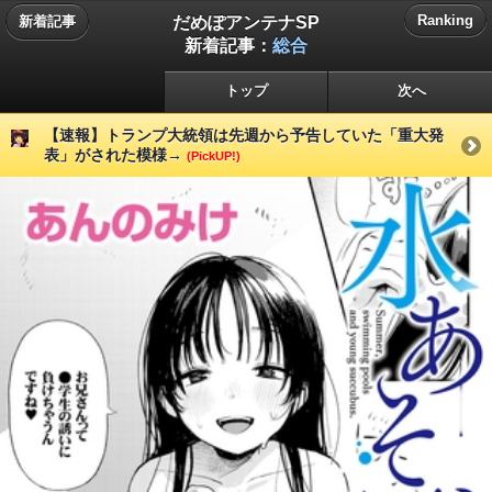
だめぽアンテナSP
Ranking
新着記事
新着記事：
総合
トップ
次へ
【速報】トランプ大統領は先週から予告していた「重大発
表」がされた模様→
(PickUP!)