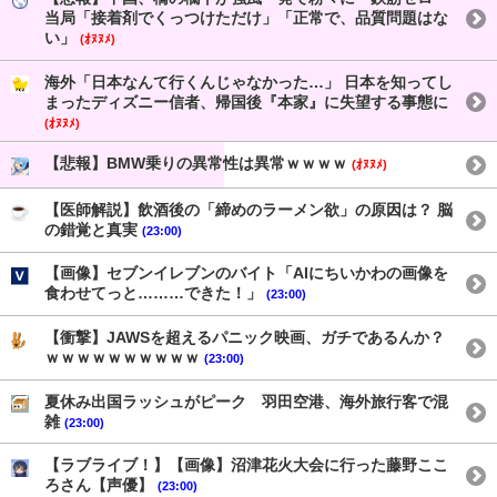
当局「接着剤でくっつけただけ」「正常で、品質問題はな
い」
(ｵﾇﾇﾒ)
海外「日本なんて行くんじゃなかった…」 日本を知ってし
まったディズニー信者、帰国後『本家』に失望する事態に
(ｵﾇﾇﾒ)
【悲報】BMW乗りの異常性は異常ｗｗｗｗ
(ｵﾇﾇﾒ)
【医師解説】飲酒後の「締めのラーメン欲」の原因は？ 脳
の錯覚と真実
(23:00)
【画像】セブンイレブンのバイト「AIにちいかわの画像を
食わせてっと………できた！」
(23:00)
【衝撃】JAWSを超えるパニック映画、ガチであるんか？
ｗｗｗｗｗｗｗｗｗｗ
(23:00)
夏休み出国ラッシュがピーク 羽田空港、海外旅行客で混
雑
(23:00)
【ラブライブ！】【画像】沼津花火大会に行った藤野ここ
ろさん【声優】
(23:00)