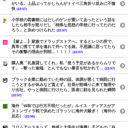
がいる。上品ぶってかしらんがトイペ三角折り並みに不愉
快
(22:57)
小学校の図書館にはだしのゲンが置いてあったという話を
したら相手が怒りだし「特殊な思想の学校に行ってたのだ
ろう」と決めつけられた
(22:57)
【嫁よ…】家族でドラッグストアへ。するとレジの所で、
異常に慌てて弟を連れて外へでる娘。不思議に思ってたら
その衝撃の理由が判明…！！！！
(22:57)
隣人奥「礼服貸してくれ」私「使う予定があるからムリで
す」→断った途端、とんでもない暴言を吐かれて…
(22:57)
ブラック企業に勤めていた時の話。体調が悪くて病院に行
こうとするが休みなど貰えず。社長が怒鳴りに来て無理や
り出社。やっと病院に行けたら、医者に顔を見られた瞬間
(22:57)
海外「W杯では行方不明だったが」ルイス・ディアスがア
ストンヴィラ戦で決めたゴラッソに海外大騒ぎ！（海外の
反応）
(22:56)
フロムアースキッズ、地域と大学生が連携し子どもの「自