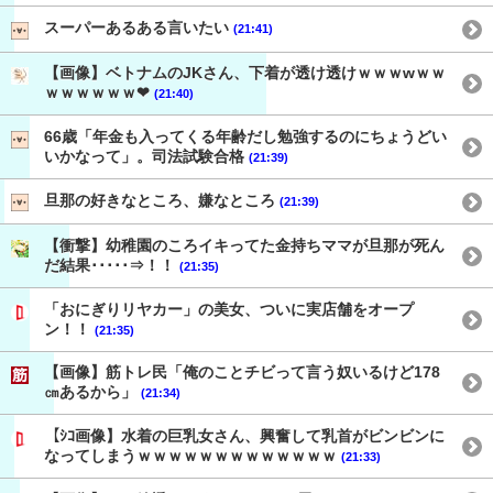
スーパーあるある言いたい
(21:41)
【画像】ベトナムのJKさん、下着が透け透けｗｗｗwｗｗ
ｗｗｗｗｗｗ❤
(21:40)
66歳「年金も入ってくる年齢だし勉強するのにちょうどい
いかなって」。司法試験合格
(21:39)
旦那の好きなところ、嫌なところ
(21:39)
【衝撃】幼稚園のころイキってた金持ちママが旦那が死ん
だ結果･････⇒！！
(21:35)
「おにぎりリヤカー」の美女、ついに実店舗をオープ
ン！！
(21:35)
【画像】筋トレ民「俺のことチビって言う奴いるけど178
㎝あるから」
(21:34)
【ｼｺ画像】水着の巨乳女さん、興奮して乳首がビンビンに
なってしまうｗｗｗｗｗｗｗｗｗｗｗｗｗ
(21:33)