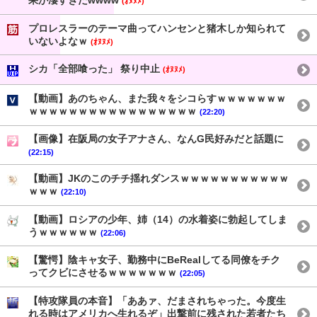
果が凄すぎたwwww
(ｵﾇﾇﾒ)
プロレスラーのテーマ曲ってハンセンと猪木しか知られて
いないよなｗ
(ｵﾇﾇﾒ)
シカ「全部喰った」 祭り中止
(ｵﾇﾇﾒ)
【動画】あのちゃん、また我々をシコらすｗｗｗｗｗｗｗ
ｗｗｗｗｗｗｗｗｗｗｗｗｗｗｗｗｗ
(22:20)
【画像】在阪局の女子アナさん、なんG民好みだと話題に
(22:15)
【動画】JKのこのチチ揺れダンスｗｗｗｗｗｗｗｗｗｗｗ
ｗｗｗ
(22:10)
【動画】ロシアの少年、姉（14）の水着姿に勃起してしま
うｗｗｗｗｗｗ
(22:06)
【驚愕】陰キャ女子、勤務中にBeRealしてる同僚をチク
ってクビにさせるｗｗｗｗｗｗｗ
(22:05)
【特攻隊員の本音】「ああァ、だまされちゃった。今度生
れる時はアメリカへ生れるぞ」出撃前に残された若者たち