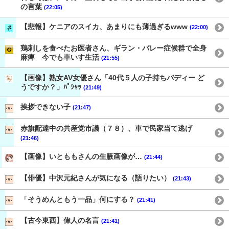
の言葉
(22:05)
【悲報】ケニアのスイカ、あまりにも薄過ぎるwww
(22:00)
鶏刺しを食べたお医者さん、ギラン・バレー症候群で全身
麻痺 今でも車いす生活
(21:55)
【画像】熟女AV女優さん「40代５人の子持ちバディー ど
うですか？」ﾊﾟｼｬｯ
(21:49)
挨拶できない子
(21:47)
赤旗配達中の共産党市議（７８）、車で民家当て逃げ
(21:46)
【画像】いとももさんの生腋画像が…
(21:44)
【俳優】中沢元紀さんが気になる（語りたい）
(21:43)
「そうめんともう一品」何にする？
(21:41)
【古今東西】偉人の名言
(21:41)