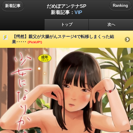
だめぽアンテナSP
Ranking
新着記事
新着記事：
VIP
トップ
次へ
【愕然】親父が大腸がんステージ4で転移しまくった結
果･････
(PickUP!)