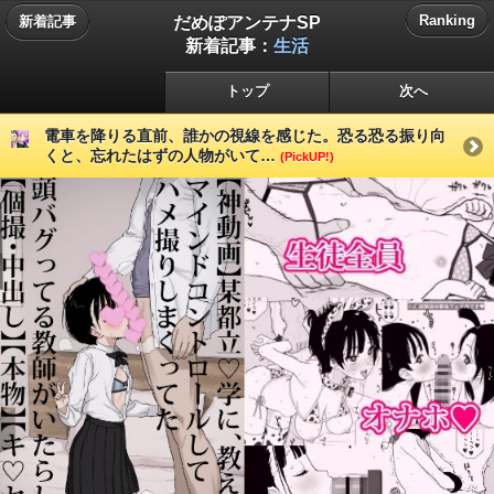
だめぽアンテナSP
Ranking
新着記事
新着記事：
生活
トップ
次へ
電車を降りる直前、誰かの視線を感じた。恐る恐る振り向
くと、忘れたはずの人物がいて…
(PickUP!)