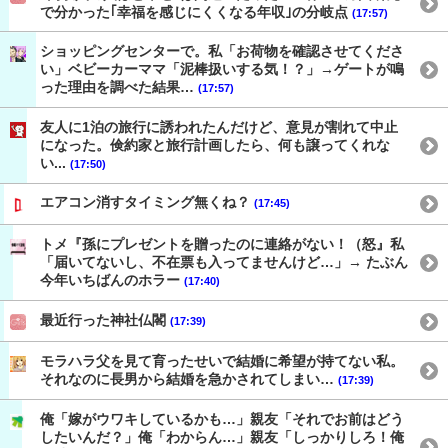
で分かった｢幸福を感じにくくなる年収｣の分岐点
(17:57)
ショッピングセンターで。私「お荷物を確認させてくださ
い」ベビーカーママ「泥棒扱いする気！？」→ゲートが鳴
った理由を調べた結果…
(17:57)
友人に1泊の旅行に誘われたんだけど、意見が割れて中止
になった。倹約家と旅行計画したら、何も譲ってくれな
い...
(17:50)
エアコン消すタイミング無くね？
(17:45)
トメ『孫にプレゼントを贈ったのに連絡がない！（怒』私
「届いてないし、不在票も入ってませんけど…」→ たぶん
今年いちばんのホラー
(17:40)
最近行った神社仏閣
(17:39)
モラハラ父を見て育ったせいで結婚に希望が持てない私。
それなのに長男から結婚を急かされてしまい…
(17:39)
俺「嫁がウワキしているかも…」親友「それでお前はどう
したいんだ？」俺「わからん…」親友「しっかりしろ！俺