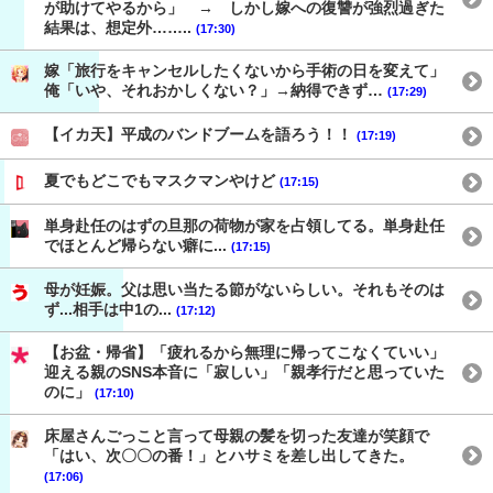
が助けてやるから」 → しかし嫁への復讐が強烈過ぎた
結果は、想定外……..
(17:30)
嫁「旅行をキャンセルしたくないから手術の日を変えて」
俺「いや、それおかしくない？」→納得できず…
(17:29)
【イカ天】平成のバンドブームを語ろう！！
(17:19)
夏でもどこでもマスクマンやけど
(17:15)
単身赴任のはずの旦那の荷物が家を占領してる。単身赴任
でほとんど帰らない癖に...
(17:15)
母が妊娠。父は思い当たる節がないらしい。それもそのは
ず...相手は中1の...
(17:12)
【お盆・帰省】「疲れるから無理に帰ってこなくていい」
迎える親のSNS本音に「寂しい」「親孝行だと思っていた
のに」
(17:10)
床屋さんごっこと言って母親の髪を切った友達が笑顔で
「はい、次〇〇の番！」とハサミを差し出してきた。
(17:06)