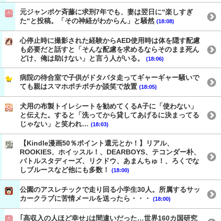
元ジャンポケ斉藤に求刑7年でも、妻は翌日に“楽しすぎ
た“と投稿。「その神経がわからん」と騒然
(18:08)
心停止時に撮影された経験からAED使用時は体を隠す配慮
も必要だと話すと「そんな配慮を求めるならそのまま死ん
どけ、俺は助けない」と言う人がいる。
(18:06)
病院の待合室で子供がドタバタ走ってギャーギャー騒いで
ても親はスマホポチポチか談笑で放置
(18:05)
犬用の布製トイレシートを勧めてくるA子に「使わない」
と伝えた。すると「洗ってから貸してあげるに決まってる
じゃない」と笑われ…
(18:03)
【Kindle漫画50％ポイント還元とか！】リアル、
ROOKIES、ホイッスル！、DEARBOYS、テコンダー朴、
バトルスタディーズ、リクドウ、あまんちゅ！、ろくでな
しブルースなど他にも多数！
(18:00)
公園のアスレチックで走り回る小学生30人。所属するサッ
カークラブに苦情メールを送ったら・・・
(18:00)
｢高収入の人ほど幸せ｣は間違いだった…世界160カ国研究