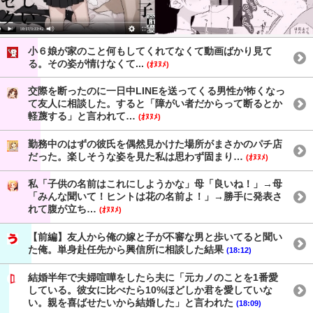
小６娘が家のこと何もしてくれてなくて動画ばかり見て
る。その姿が情けなくて...
(ｵﾇﾇﾒ)
交際を断ったのに一日中LINEを送ってくる男性が怖くなっ
て友人に相談した。すると「障がい者だからって断るとか
軽蔑する」と言われて…
(ｵﾇﾇﾒ)
勤務中のはずの彼氏を偶然見かけた場所がまさかのパチ店
だった。楽しそうな姿を見た私は思わず固まり…
(ｵﾇﾇﾒ)
私「子供の名前はこれにしようかな」母「良いね！」→母
「みんな聞いて！ヒントは花の名前よ！」→勝手に発表さ
れて腹が立ち…
(ｵﾇﾇﾒ)
【前編】友人から俺の嫁と子が不審な男と歩いてると聞い
た俺。単身赴任先から興信所に相談した結果
(18:12)
結婚半年で夫婦喧嘩をしたら夫に「元カノのことを1番愛
している。彼女に比べたら10%ほどしか君を愛していな
い。親を喜ばせたいから結婚した」と言われた
(18:09)