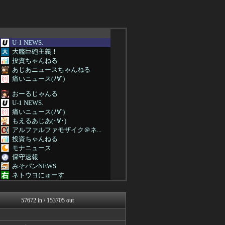
U-1 NEWS.
大艦巨砲主義！
投資ちゃんねる
あじあニュースちゃんねる
痛いニュース(ﾉ∀`)
おーるじゃんる
U-1 NEWS.
痛いニュース(ﾉ∀`)
もえるあじあ(･∀･)
アルファルファモザイク＠ネ...
投資ちゃんねる
モナニュース
保守速報
みそパンNEWS
ネトウヨにゅーす
軍事・ミリタリー速報☆彡
国難にあってもの申す！！
57672 in / 153705 out
理想ちゃんねる
国難にあってもの申す！！
まとめたニュース