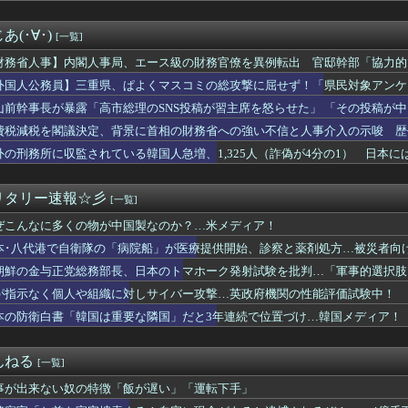
コードが使えない…急速な「デジタル化」に取り残される60代母、...
】鈴木紗理奈の発言が物議！現地の声と真実
(･∀･)
[一覧]
「女子トイレに全裸の男がいる」 観光センターのトイレに侵入した...
不満を表明「泥棒が『泥棒を捕まえろ』と叫ぶようなやり口で中国を...
財務省人事】内閣人事局、エース級の財務官僚を異例転出 官邸幹部「協力的
20機種にバックドア 外部から完全制御できる機能が仕込まれていた
どを歴任 、岸田首相の後輩
外国人公務員】三重県、ぱよくマスコミの総攻撃に屈せず！「県民対象アンケ
ためにあるの？
差別に該当しない」結果を公表する方針
山前幹事長が暴露「高市総理のSNS投稿が習主席を怒らせた」 「その投稿が
立体駐車場から車が落下 車を運転していた77歳男性が意識不明 ...
じらせる大きなきっかけになった」
日本人!? 「オーストラリアで日本人女性が売春」
費税減税を閣議決定、背景に首相の財務省への強い不信と人事介入の示唆 歴
者、半年で迂回路が開通している道路を2年半放置されていると印象...
閣に完全敗北
外の刑務所に収監されている韓国人急増、1,325人（詐偽が4分の1） 日本には
出演者から性被害、別職場への復職希望に応じない不適切対応…メデ...
決定、背景に首相の財務省への強い不信と人事介入の示唆 歴代政権...
個人や組織に対しサイバー攻撃…英政府機関の性能評価試験中！
リタリー速報☆彡
[一覧]
弁当屋、『衝撃的な発言』をしてしまう・・・・・・
ぜこんなに多くの物が中国製なのか？…米メディア！
のグッズ(43億円分)を注文してキャンセルした32歳女が逮捕
ケ斉藤の被害女性「バウムクーヘン売ったりTikTokライブして...
本･八代港で自衛隊の「病院船」が医療提供開始、診察と薬剤処方…被災者向
被災地に届けよう!」とか言い出した吹奏楽部の顧問、だが泊まる場...
朝鮮の金与正党総務部長、日本のトマホーク発射試験を批判…「軍事的選択肢
風13号、迷走・・・
運をかけて発売するSUVｗｗｗｗｗｗｗ
Iが指示なく個人や組織に対しサイバー攻撃…英政府機関の性能評価試験中！
と同じ生活者で、地域の担い手」…多文化共生実現への提言、全国知...
本の防衛白書「韓国は重要な隣国」だと3年連続で位置づけ…韓国メディア！
」スペインが50万人の不法移民を合法化、その狙いと日本への教訓...
に…部下からの「逆パワハラ」で退職した男性、指導とハラスメント...
想尽かした」コメ余りに農家が悲鳴 売値は生産原価の半分以下に…...
んねる
[一覧]
と水を交互に飲まないと倒れるグラス」発売 適正飲酒を施す
事が出来ない奴の特徴「飯が遅い」「運転下手」
内で「独裁だ」と批判され始める
「違和感」があるから認めない？３０年続くモスクの祭りに異変 元...