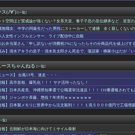
……
バイトしてるおっさんの正体ｗｗ
衛隊の「病院船」が医療提供開始、診察と薬剤処方…被災者向け大浴...
(ﾉ∀`)
[一覧]
広東省の工場にて経営者が従業員に半年以上給料未払いした挙句高飛...
ん「高市内閣のやり方は強引だ！」支持率下落の理由を指摘 → ﾈ...
ット空間ほど賛成論が強くない？女系天皇、養子子息の皇位継承など…皇室の
、非核三原則を「今後も堅持していく」の表現削除WWWWWWWW...
とは
4歳無職女、中学の同級生だった男性にストーカーして逮捕 全く親しくないの
住日本人女性、ライブ配信で自殺…8万人が閲覧
leストア｢まとめ買いキャンペーン1週目｣や｢集英社のマンガ...
本人女性インフルエンサー、ライブ配信中に自殺
1)、我々弱い男性をガチ恋させにくるwwwwwww 【Pic...
のお弁当屋さん「申し訳ないが消費税1%になったらその分商品代を値上げす
モール爆発事故、『とんでもない事実』が判明してしまう・・・・・・
恨み】清水アキラの息子・清水良太郎さん死去で、落語家・柳家小はだが「い
サヨク界隈「首相官邸の高市熊本訪問動画にBGMが付いてる！災害...
プ大統領とホワイトハウス、ナルトに自分の顔を合成して投稿 日本...
風13号が絶妙なコースを辿っている！と話題に、中国の重要都市の...
ュースちゃんねる
[一覧]
フルエンサー、ライブ配信中に自殺
ーのおいなり巻（600円）、卑猥すぎて賛否両論ｗｗｗｗｗｗｗｗ...
ニュース】 台風13号、迷走・・・
医学生だけど大学生活に馴染めるか不安で咽び泣く
朗報】高市首相、爆乳化！！！ サナ活待ったなし！
レ紙の輸入が4割増 中国製が拡大、国内品の値上げの壁に
億円超、人気アニメグッズを"大量注文しキャンセル"女逮捕…ネッ...
速報】日本共産党、沖縄県知事選で公職選挙法違反！！！ 110番通報されて
さん、食器の返却のみならず「仕分け」まで客にやらせてしまうｗｗ...
悲報】ジャンポケ斉藤、懲役７年求刑ｗｗｗｗｗｗｗ
が総裁かどうかとは分けて」 消費減税「2年後に私の責任で戻す」...
速報】日本製メモリに世界中から注文殺到！！！ １兆５０００億円で工場増
」、BPOで議論 視聴者から「◯◯◯なのではないか」との批判が...
逮捕 包丁で夫脅した疑い
iGo「SNS最大のデメリットは口を開く価値がない奴が発信でき...
[一覧]
資料館長「小学生に腐敗臭を嗅がせたい」発言で大炎上
フランス人はこれほど日本が好きなのか? 投稿では「中国人も日...
速報】北朝鮮が日本海に向けてミサイル発射
聞記者・幾島由佳を逮捕 包丁で夫脅した疑い