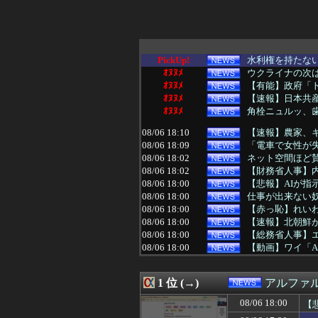
PickUp!
水利権を持たない
ｵﾇﾇﾒ
ウクライナの次
ｵﾇﾇﾒ
【有能】政府「ト
ｵﾇﾇﾒ
【速報】日本共産
ｵﾇﾇﾒ
角栓ニュルッ、
08/06 18:10
【速報】農家、キ
08/06 18:09
「電車で女性が失
08/06 18:02
ネット空間ほど賛
08/06 18:02
【財務省人事】内
08/06 18:00
【悲報】AIが
08/06 18:00
仕事が出来ない
08/06 18:00
【赤っ恥】れいわ
08/06 18:00
【速報】北朝鮮
08/06 18:00
【総務省人事】エ
08/06 18:00
【動画】ワイ「A
08/06 17:56
なぜこんなに多
08/06 17:55
８月6日…北朝鮮
1 位 (→)
アルファ
08/06 17:53
中国Zbtlink
08/06 17:50
「日本を必ず後悔
08/06 18:00
【
08/06 17:44
みいちゃんと山