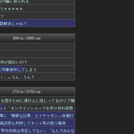
万円騙し取られる
理想ちゃんねる
うｗｗｗｗｗ
にゅーすアルー！
政経ワロスまとめニュース♪
イツ
かせまと！
題解決じゃね？」
痛いニュース(ﾉ∀`)
日本第一！ニュース録
まとめたニュース
3093 in / 29981 out
もえるあじあ(･∀･)
反日愚国 恨寓瘻
かせまと！
NEWSまとめもりー｜2c...
←何が面白いの？
おーるじゃんる
と印象操作してしまう
U-1 NEWS.
watch＠２ちゃんねる
ぞ！」←うん…うん？
オレ的ゲーム速報＠刃
常識的に考えた
投資ちゃんねる
2753 in / 25702 out
常識的に考えた
さを隠すために通行人に混じってるのリプ欄
みそパンNEWS
軍事・ミリタリー速報☆彡
ネット「オンラインショップを売り切れ状態
国難にあってもの申す！！
事に「難癖な記事」とイチャモン→自傷行
U-1 NEWS.
偽説明も判明してネット民の怒り爆発
にゅーすアルー！
おーるじゃんる
「寄付自体は否定してない」「なんでみんな