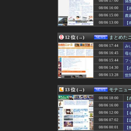
08/06 17:00
偽
08/06 13:41
【朗報】俺たち
08/06 16:00
【
08/06 13:40
「中国への侵略戦
08/06 15:00
08/06 13:38
【悲報】蓮舫さん
農
08/06 13:33
【朗報】秋田に
08/06 13:00
【
08/06 13:31
角栓ニュルッ、
08/06 13:29
玉川徹氏、包丁男
08/06 13:28
世間「大変だ！A
12 位 (→)
まとめた
08/06 13:26
海外の刑務所に収
08/06 17:44
み
08/06 13:15
白丁が両班の姓を
08/06 13:14
micro sdカ
08/06 16:45
母
08/06 13:12
【悲報】ドジャ
08/06 15:44
フ
08/06 13:10
【速報】岸田文雄
08/06 14:30
08/06 13:10
ヨーロッパが右翼
【
08/06 13:03
【悲報】日本車の
08/06 13:28
世
08/06 13:00
【悲報】週刊少
08/06 13:00
若者〈転勤本気で
08/06 13:00
【有能】政府「ト
13 位 (→)
モナニュ
08/06 13:00
【滋賀】大津の1
08/06 18:00
【
08/06 13:00
「高市総理には愛
で
08/06 13:00
日本の防衛白書
08/06 16:00
【
08/06 12:55
週刊少年ジャンプ、
に
08/06 12:00
【
08/06 12:49
「毎日、渋谷でデ
為
08/06 07:02
【
08/06 12:40
台風13号さん、
08/06 12:40
【速報】小沢一郎
08/06 00:01
【