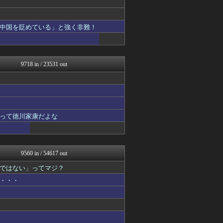
保守速報
まとめたニュース
にゅーすアルー！
中国を貶めている」と強く非難！
ふぇー速
痛いニュース(ﾉ∀`)
アルファルファモザイク＠ネ...
モッコスヌ〜ン
9718 in / 23531 out
日本第一！ニュース録
軍事・ミリタリー速報☆彡
ふぇー速
反日愚国 恨寓瘻
もえるあじあ(･∀･)
理想ちゃんねる
って徳川家康だよな
NEWSまとめもりー｜2c...
おーるじゃんる
U-1 NEWS.
ふぇー速
9560 in / 54617 out
政経ワロスまとめニュース♪
大艦巨砲主義！
ではない」ってマジ？
watch＠２ちゃんねる
・・・
オレ的ゲーム速報＠刃
痛いニュース(ﾉ∀`)
アルファルファモザイク＠ネ...
投資ちゃんねる
みそパンNEWS