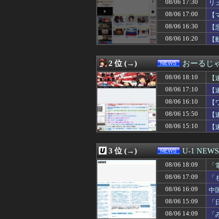
08/06 17:30
リ
08/06 17:40
大人気ゲーム『め
08/06 17:40
中国「アメリカさ
08/06 17:00
【
08/06 17:30
リュウジ「ダルい
08/06 16:30
【
08/06 17:30
【悲報】ジモティ
08/06 16:20
08/06 17:29
玉川徹、生出演の
【動
08/06 17:20
戦中戦後の広島を
08/06 17:15
そんな印象操作は意
2 位 (→)
おーるじ
08/06 17:12
【疑問】羽田空港
08/06 17:10
【速報】中国、
08/06 18:10
【
08/06 17:09
「もう二度と使わ
騰
08/06 17:10
【
08/06 17:06
高市首相「日銀
08/06 17:03
【高市首相】「私
08/06 16:10
【
08/06 17:03
24歳無職女、中
が
08/06 15:50
【
08/06 17:00
【学力調査】動画
08/06 15:10
【
08/06 17:00
偽警察官「お前を
08/06 17:00
【マンガワン問題
08/06 17:00
兵庫・斎藤知事、
3 位 (→)
U-1 NEWS
08/06 17:00
株式投資、若年男
08/06 17:00
英語聞き取れな
08/06 18:09
「
08/06 17:00
【速報】毎日新
と
08/06 17:09
「
08/06 17:00
【悲報】かもし
看
08/06 16:55
08/06 16:09
韓国の飲食店で「
中
08/06 16:52
【外国人公務員】
08/06 15:09
「
08/06 16:45
底辺高校出身だ
果
08/06 14:09
「
08/06 16:45
母がUFOを見た