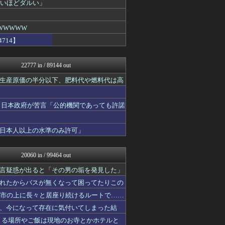
ないほどダルい」
オレ的ゲーム速報＠刃
にゅーすアルー！
アルファルファモザイク＠ネ...
WWWWW
モッコスヌ〜ン
714】
日本第一！ニュース録
オレ的ゲーム速報＠刃
反日愚国 恨寓瘻
22777 in / 89144 out
NEWSまとめもりー｜2c...
おーるじゃんる
生産原価の半分以下、肥料代や燃料代は高
U-1 NEWS.
FX2ちゃんねる｜投資系ま...
watch＠２ちゃんねる
 日本政府が苦言「公的機関であっても許諾
痛いニュース(ﾉ∀`)
常識的に考えた
日本人以上の水準のみ許可」
投資ちゃんねる
アルファルファモザイク＠ネ...
オレ的ゲーム速報＠刃
20060 in / 99464 out
みそパンNEWS
ふぇー速
言疑惑が出ると「その男の垢を発見した」
保守速報
れたからバスが無くなって困ってたりこの
モッコスヌ〜ン
国難にあってもの申す！！
都市の上に長々と居座り続けるルートで……
もえるあじあ(･∀･)
、今になって存在に気付いてしまった結
ふぇー速
まる場所やご飯は現地のお寺とかホテルと
まとめたニュース