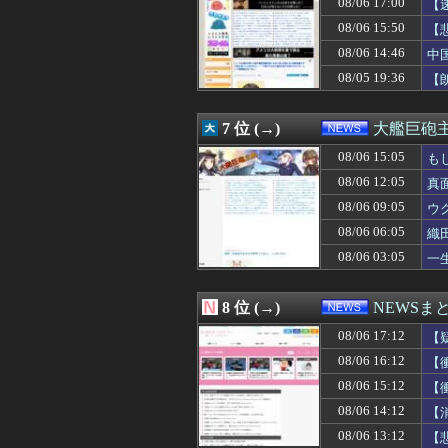
08/06 17:00
【
08/06 15:50
【悲報】後ろか
08/06 15:50
【
08/06 15:44
フット後藤「ハゲ
08/06 15:40
中国、アメリカ
08/06 14:46
中
08/06 15:40
ゆとりの新入社
08/05 19:36
【
08/06 15:30
町のお弁当屋さん
08/06 15:30
【悲報】週間少年
08/06 15:30
【甲子園】仙台
7 位 (→)
大艦巨砲
08/06 15:29
ブランドいちご「
08/06 15:28
08/06 15:05
北朝鮮の金与正党
も
08/06 15:19
建設業と介護っ
08/06 12:05
真
08/06 15:15
戦争を仕掛けてん
08/06 09:05
ウ
08/06 15:14
森山前幹事長が暴
08/06 15:13
Amazon｢飲料
08/06 06:05
織
08/06 15:12
【衝撃】NHK、
08/06 03:05
一
08/06 15:10
【速報】日本「永
08/06 15:09
「日本の反戦界隈
08/06 15:09
鬱病を治して社
8 位 (→)
NEWSま
08/06 15:08
【ｗ】財務省「減税
08/06 17:12
08/06 15:05
もし1941年時
【
08/06 15:03
【悲報】岸田文雄
08/06 16:12
【
08/06 15:00
【神対応】任天堂
08/06 15:12
【
08/06 15:00
【恨み】清水アキ
08/06 15:00
【速報】高市早
08/06 14:12
【
08/06 15:00
農家「年収300
08/06 13:12
【
08/06 15:00
【私はあなたの味