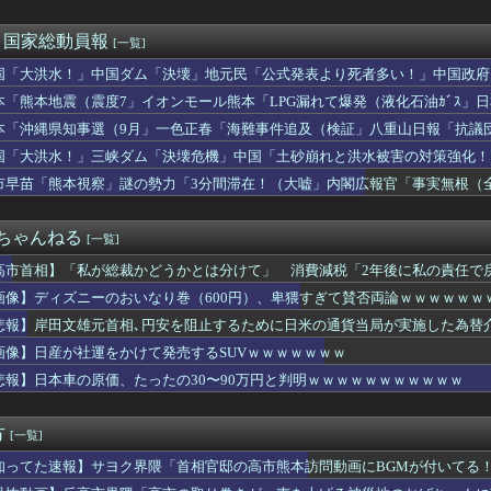
ん、なんか別人になる😭
んな汚い言葉使えるの😭」被害者面して火に油を注ぐ
イバー攻撃 英政府機関の性能評価試験
発言権を奪っていた減税反対派、だが全員に発言権が与えられるよう...
)＜国家総動員報
[一覧]
ン領セウタに殺到した不法移民に物資を支給
国「大洪水！」中国ダム「決壊」地元民「公式発表より死者多い！」中国政府
ウルで日本企業による就職イベント 就職難に苦しむ韓国の若者が日...
動画も削除」台風13号「三峡ﾀﾞﾑ接近中」→
のデータセンター建設へ 建設費2兆円､UAEが投資
本「熊本地震（震度7」イオンモール熊本「LPG漏れて爆発（液化石油ｶﾞｽ」
ゥーン、売上が減りはじめた？カカオのストーリー部門、前年同期比...
ビタ「遺族説明の虚偽を認める（営業部長発言」→
本「沖縄県知事選（9月」一色正春「海難事件追及（検証」八重山日報「抗議
み、くみっきー、菊地亜美……タレント達が次々とアジアの国々へ移...
者委員会「抗議団体の構成組織は日本共産党」→
国「大洪水！」三峡ダム「決壊危機」中国「土砂崩れと洪水被害の対策強化！
を誇った「週刊少年ジャンプ」、発行部数が初の100万部割れ
ダム「決壊」中国「現場封鎖！（空撮削除」→
の田野憂さん、被災地に300万円と物資を寄付→ X民「汚い金や...
市早苗「熊本視察」謎の勢力「3分間滞在！（大嘘」内閣広報官「事実無根（全
相、爆乳化！！！ サナ活待ったなし！
」マスコミ「被災者証言で10秒！（印象操作」→
し訳ないが消費税1%になったらその分商品代を値上げするわ」
２ちゃんねる
[一覧]
高市首相】「私が総裁かどうかとは分けて」 消費減税「2年後に私の責任で
画像】ディズニーのおいなり巻（600円）、卑猥すぎて賛否両論ｗｗｗｗｗｗ
悲報】岸田文雄元首相､円安を阻止するために日米の通貨当局が実施した為替
す
画像】日産が社運をかけて発売するSUVｗｗｗｗｗｗｗ
悲報】日本車の原価、たったの30〜90万円と判明ｗｗｗｗｗｗｗｗｗｗｗ
方
[一覧]
知ってた速報】サヨク界隈「首相官邸の高市熊本訪問動画にBGMが付いてる
も同様。当時は批判なかった」（動画）