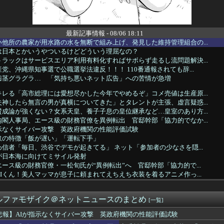
最新記事情報 - 08/06 18:11
他所の農家が用水路の水を無断で組み上げ、発見した維持管理組合の...
は日本とかいうやついるけどどういう理屈なの？
ラックはサービスエリア利用有料化すればサボらず走るし流問題解決...
党、沖縄県知事選で公職選挙法違反！！！ 110番通報されても辞...
歯茎グラグラ… 「気持ち悪いネット広告」への苦情が急増
レる「高市総理には愛想尽かした今年でやめるぞ」コメ売値は生産原...
神したら無言の男が真横についてきた」とタレントが主張、虚言疑惑...
成論が強くない？女系天皇、養子子息の皇位継承など…皇室のあり方...
閣人事局、エース級の財務官僚を異例転出 官邸幹部「協力的でなか...
指示なくサイバー攻撃 英政府機関の性能評価試験
奴の特徴「飯が遅い」「運転下手」
信者「毎日、渋谷でデモが起きてる」 ネット「参加者の少なさを隠...
が日本海に向けてミサイル発射
ース級の財務官僚・一松旬氏が“異例転出”へ 官邸幹部「協力的で...
Iくん！美人マッマが息子に頼まれてえちえち衣装を着るアニメ作っ...
くの物が中国製なのか？…米メディア！
から弾道ミサイルの可能性のあるもの発射 防衛省が発表 [8/6...
ルファモザイク＠ネットニュースのまとめ
製ルーター20機種にバックドア見つかる 外部から完全制御のお...
[一覧]
させる」北朝鮮金総書記の妹・金与正氏 海自のミサイル実射実験に...
悲報】AIが指示なくサイバー攻撃 英政府機関の性能評価試験
田さんの漫画の作者なんでこんなに嫌われてるんだろうな