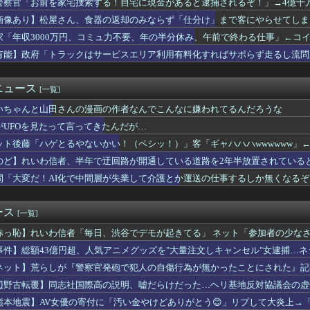
警察官「お前を家宅捜索する！自宅に現金があると逮捕されるぞ！」→4億千
のラ・ムー､やっぱり安い！
画像あり】松屋さん、食器の返却のみならず「仕分け」まで客にやらせてしま
争に突入するための戦争式典だ」 パヨクが広島の平和記念式典に反...
、官邸の被災地訪問広報動画に「ありえない！作成費用は、あなたの...
家「年収3000万円、コミュ力不要、年の半分休み、午前で終わる仕事」←コ
アラブが2兆円の投資決定
有能】政府「トラックはサービスエリア利用有料化すればサボらず走るし流問
歯茎グラグラ… 「気持ち悪いネット広告」への苦情が急増
に発砲した警官の行動について「死刑にならない犯罪を警察官が死刑...
I化で中間層が失業して介護とか運送の仕事するしか無くなるぞ！」...
ニュース
[一覧]
監されている韓国人急増、1,325人（詐偽が4分の1） 日本に...
いちゃんと山田さんの漫画の作者なんでこんなに嫌われてるんだろうな
真似したからだろ 〜 【なぜ韓国にはキム姓が多いのか】 韓国の...
ード入らないスマホあるらしいね。じゃあデータ管理どうしてるの...
がUFOを見たって言ってきたんだが…
ースファン、大谷翔平にブチギレてしまう！！！！！！
ット後藤「ハゲとるやないかい！（ペシッ！）」客「ギャハハハwwwwww」
元首相､円安を阻止するために日米の通貨当局が実施した為替介入は...
政党の党員から銀行口座を作る権利を剥奪、そのせいで皮肉すぎる展...
のど】れいわ信者、半年で迂回路が開通している道路を2年半放置されている
原価、たったの30〜90万円と判明ｗｗｗｗｗｗｗｗｗｗｗ
間「大変だ！AI化で中間層が失業して介護とか運送の仕事するしか無くなる
年ジャンプ、ひっそりとヤバいことになっていた・・・
イヤだ〉企業危機感「辞令１枚で行ってもらえるとは思っていない」...
ラックはサービスエリア利用有料化すればサボらず走るし流問題解決...
ース
[一覧]
5階建てマンションから37歳男性が転落して死亡 窓ガラスの清掃...
赤っ恥】れいわ信者「毎日、渋谷でデモが起きてる」 ネット「参加者の少な
想尽かした」コメ余りに農家が悲鳴 売値は生産原価の半分以下に…...
バラされてて草」
「韓国は重要な隣国」だと3年連続で位置づけ…韓国メディア！
事件】総額43億円超、人気アニメグッズを"大量注文しキャンセル"女逮捕…
発行部数100万部割れ [8/6]
して商品相場を操作してたのでは」
ネット】荒らしが『警察官発砲で犯人の自傷行為が無かったことにされた』記
モが起きてる」と左派が心の拠り所にする動画、目撃者から総ツッコ...
の動画が拡散してマスゴミの偏向報道確定
辺野古転覆】同志社国際高の説明、嘘だらけだった…ヘリ基地反対協議会の虚
中国大陸に長く滞在予定
氏「デニーにはなんの責任もないのにかわいそう、不幸なこと利用し...
熊本地震】AV女優の寄付に「汚い金やけどありがとう😊」リプして大炎上→