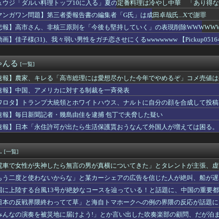
ュウジ「ダルい料理トップ10に入る」夏の定番料理は冷やし中華 「あり得
っちゃカメレオン』がついにスイッチに登場！・・・ってなんなんす...
ぁ、調子乗ってるからお前らが頼ってる軍用中国ドローン輸出禁止す...
マンガワン問題】第三者委報告書の編集者「G氏」は成田卓哉氏...Xで謝罪
料理トップ10に入る」夏の定番料理は冷やし中華 「あり得ないほ...
悲報】高市さん、非核三原則を「今後も堅持していく」の表現削除WWWWW
ーで車購入の20代男性、リース車を80万円で掴まされる
自民党議員に「全面的に大賛成、おっしゃる通り」 消費減税への主...
画】佳子様(31)、我々弱い男性をガチ恋させにくるwwwwwww 【Pickup05164
舞台にした名作漫画『はだしのゲン』が全巻50％オフで買える激安...
味ない 〜 ｵｻﾞｰｲﾁﾛｰ「デニーにはなんの責任もないのに...
ゃんる
[一覧]
近くで全日空機が衝突防止装置で作動回避。これで「ニアミスではな...
アメリカに対する制裁を一斉発表
速報】農家、キレる「高市総理には愛想尽かした今年でやめるぞ」コメ売値は
ないからな」と某カーシェアの広告を信じた人が絶叫、船が遅れたか...
速報】中国、アメリカに対する制裁を一斉発表
は国債を買い入れろ」←また円安が進行するやん
が総裁かどうかとは分けて」 消費減税「2年後に私の責任で戻す」...
ワロタ】トランプ大統領とホワイトハウス、ナルトに自分の顔を合成して投稿
学の同級生だった男性にストーカーして逮捕 全く親しくないのに2...
必要」
速報】毎日新聞記者・幾島由佳を逮捕 包丁で夫脅した疑い
・SNSの時間長いほど低い正答率 端末活用なら高く
速報】日本「永住許可が出たら生活保護貰おうなんて外国人が増えては困る。
家宅捜索する！自宅に現金があると逮捕されるぞ！」→4億千万円騙...
】第三者委報告書の編集者「G氏」は成田卓哉氏...Xで謝罪
超有能だった・・・「県の海外事務所はすべて閉鎖で。直営する意味...
.
[一覧]
性の自信喪失の原因に-6割超が「人生の敗者」自認
さすぎワロタｗｗ
電車で女性が失神したら無言の男が真横についてきた」とタレントが主張、虚
聞のベテラン記者を逮捕 包丁で夫を脅した容疑
追加主張するも……
もう二度と使わないからな」と某カーシェアの広告を信じた人が絶叫、船が遅
れない運転、限界突破…ガキミサイルにネット震撼
板が…
こぼれたビールを再提供？」…衝撃映像が拡散、衛生管理に批判殺到...
国に上陸する台風13号が絶妙なコースを辿っている！と話題に、中国の重要
三重県、ぱよくマスコミの総攻撃に屈せず！「県民対象アンケート『...
日本の反戦界隈終わってて草」と海自トマホークへの例の界隈の反応が話題に
けど勉強しまくって上位大学に進学した結果w
……
みんなの演奏を被災地に届けよう!」とか言い出した吹奏楽部の顧問、だが泊
って言ってきたんだが…