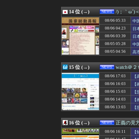
08/06 12:35
【画像】あのちゃ
そ
08/06 12:30
AIが指示なくサ
08/06 12:29
14 位 (→)
今まで賛成派から
/)；｀ω´
08/06 12:29
赤十字、スペイ
08/06 05:33
中
08/06 12:23
【人材獲得へ】ソ
隊
08/06 12:21
08/06 04:23
秋田に日本最大級
日
08/06 12:20
【韓国】ウェブト
ハ
08/06 03:39
日
08/06 12:12
【驚愕】優木まお
三
08/05 05:28
中
08/06 12:08
かつて650万部
国
08/06 12:08
【悲報】AV女優
08/05 04:56
高
08/06 12:07
【朗報】高市首
静
08/06 12:06
町の弁当屋「申
15 位 (→)
watch＠
08/06 17:03
【
08/06 16:03
【
08/06 15:03
【
示
08/06 14:03
【
08/06 13:03
【
16 位 (→)
正義の見
08/06 16:11
【
代