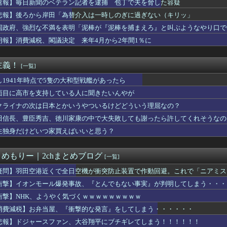
速報】毎日新聞のベテラン記者を逮捕 包丁で夫を脅した容疑
ら岸田「為替介入は一時しのぎに過ぎない（キリッ」
悲報】後ろから岸田「為替介入は一時しのぎに過ぎない（キリッ」
とるやないかい！（ペシッ！）」客「ギャハハハwwwwww」←何...
に対する制裁を一斉発表
国政府、強烈な不満を表明「泥棒が『泥棒を捕まえろ』と叫ぶようなやり口で
員がマジ使えないw
朗報】消費減税、閣議決定 来年4月から2年間1％に
「申し訳ないが消費税1%になったらその分商品代を値上げするわ」...
ジャンプのグッズ(43億円分)を注文し全てキャンセルした女逮捕...
育英女子マネのウインクが波紋、称賛と批判が激突
主義！
[一覧]
いちごさん」の苗2000株盗まれる
総務部長、日本のトマホーク発射試験を批判…「軍事的選択肢」警告...
し1941年時点で5隻の大和型戦艦があったら
てどっちがマシだと思う？
面目に高市を支持している人に聞きたいんやが
のは明らかに中国だろうに 〜 中核派活動家らが前夜集会「高市打...
クライナの次は日本とかいうやついるけどどういう理屈なの？
露「高市総理のSNS投稿が習主席を怒らせた」 「その投稿が中国...
･日用品最大15%オフ 真夏のセール｣を今日終了
田信長、豊臣秀吉、徳川家康の中で大失敗しても謝ったら許してくれそうなの
ようやく気づくｗｗｗｗｗｗｗｗｗ
生独身だけどいつ家買えばいいと思う？
住許可が出たら生活保護貰おうなんて外国人が増えては困る。日本人...
終わってて草」と海自トマホークへの例の界隈の反応が話題に、今に...
会復帰して半年経ったが
とめもりー｜2chまとめブログ
[一覧]
反対！」 → 高市総理「ふ～ん、人事権発動ね？」 → 結果 ...
点で5隻の大和型戦艦があったら
疑問】羽田空港近くで全日空機が衝突防止装置で作動回避。これで「ニアミス
元首相､円安を阻止するために日米の通貨当局が実施した為替介入は...
衝撃】イオンモール爆発事故、『とんでもない事実』が判明してしまう・・・
、熊本地震の被災者向けに製品修理を無償対応へ！さらに義援金50...
衝撃】NHK、ようやく気づくｗｗｗｗｗｗｗｗｗ
ラの息子・清水良太郎さん死去で、落語家・柳家小はだが「いじめ」...
苗「消費税は絶対に2年後増税する。私の覚悟だ。」
消費減税】お弁当屋、『衝撃的な発言』をしてしまう・・・・・・
0万円、コミュ力不要、年の半分休み、午前で終わる仕事」←コイツ
悲報】ドジャースファン、大谷翔平にブチギレてしまう！！！！！！
方】中学の同級生をストーカー行為か 24歳の女を逮捕 男性の自...