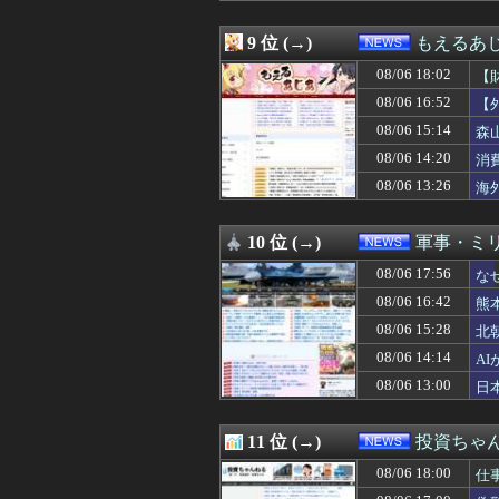
08/06 15:00
セルフレジやQR
08/06 15:00
【熊本旅行支援
9 位 (→)
もえるあじあ
08/06 14:55
北海道弟子屈町 
08/06 18:02
08/06 14:46
中国政府、強烈な
【
08/06 14:40
中国製ルーター
な
08/06 16:52
【
08/06 14:34
女子大って何の
は
08/06 15:14
森
08/06 14:31
MEGAドンキの
こ
08/06 14:30
入国拒否の半数が
08/06 14:20
消
08/06 14:30
【のど】れいわ信
内
08/06 13:26
海
08/06 14:29
ＮＨＫ職員が番組
08/06 14:20
消費税減税を閣議
08/06 14:14
AIが指示なく
10 位 (→)
軍事・ミ
08/06 14:12
【消費減税】お
08/06 17:56
な
08/06 14:10
週間少年ジャンプ
08/06 14:10
【速報】ジャンポ
08/06 16:42
熊
08/06 14:09
「みんなの演奏を
08/06 15:28
北
08/06 14:07
【ニュース】 台
08/06 14:03
08/06 14:14
【画像】日産が社
A
08/06 14:02
「外国人は日本人
08/06 13:00
日
08/06 14:00
「移民は富の象徴
08/06 14:00
一度の注意が火種
08/06 14:00
「高市総理には愛
11 位 (→)
投資ちゃ
08/06 14:00
【酒】「ビール
08/06 18:00
仕
08/06 14:00
高市首、自民党
08/06 13:55
公園で集団礼拝は