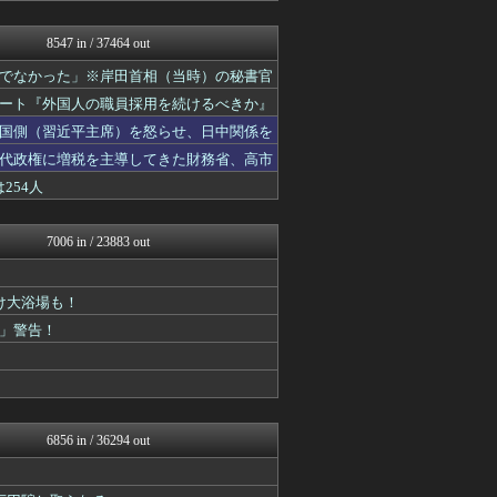
常識的に考えた
モッコスヌ〜ン
8547 in / 37464 out
国難にあってもの申す！！
でなかった」※岸田首相（当時）の秘書官
保守速報
にゅーすアルー！
ート『外国人の職員採用を続けるべきか』
ふぇー速
中国側（習近平主席）を怒らせ、日中関係を
痛いニュース(ﾉ∀`)
ネトウヨにゅーす
代政権に増税を主導してきた財務省、高市
まとめたニュース
254人
日本第一！ニュース録
もえるあじあ(･∀･)
軍事・ミリタリー速報☆彡
7006 in / 23883 out
NEWSまとめもりー｜2c...
ガハろぐNewsヽ(･ω･...
おーるじゃんる
け大浴場も！
U-1 NEWS.
」警告！
あじあニュースちゃんねる
watch＠２ちゃんねる
痛いニュース(ﾉ∀`)
常識的に考えた
常識的に考えた
黒マッチョニュース
6856 in / 36294 out
みそパンNEWS
オレ的ゲーム速報＠刃
国難にあってもの申す！！