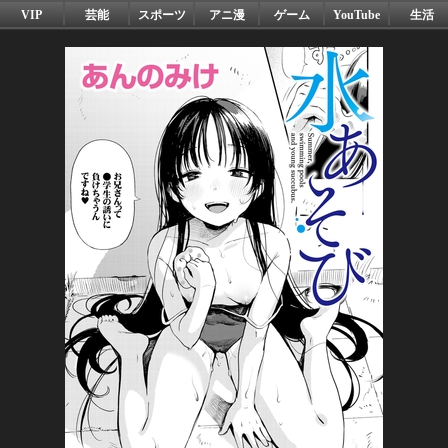
VIP
芸能
スポーツ
アニ漫
ゲーム
YouTube
生活