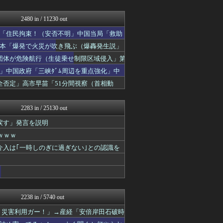
ニュース30over
かせまと！
U-1 NEWS.
2480 in / 11230 out
日本第一！ニュース録
「住民拘束！（安否不明」中国当局「救助
まとめたニュース
理想ちゃんねる
日本「爆発で火災が吹き飛ぶ（爆轟発生説」
キムチ速報
団体が危険航行（生徒乗せ制限区域侵入」第
NEWSまとめもりー｜2c...
」中国政府「三峡ﾀﾞﾑ周辺を重点強化」中
かせまと！
政経ワロスまとめニュース♪
否定」高市早苗「51分間視察（首相動
あじあニュースちゃんねる
FX2ちゃんねる｜投資系ま...
2283 in / 25130 out
戻す」発言を説明
ｗｗｗ
介入は｢一時しのぎに過ぎない｣との認識を
2238 in / 5740 out
！災害利用ガー！」→産経「安倍岸田石破時