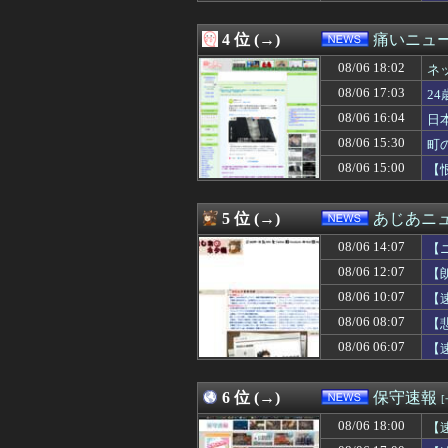
か
08/06 16:43
30歳以上でアル
08/06 16:42
熊本･八代港で自
4 位 (→)
痛いニュース
08/06 16:40
経済崩壊の中国・
08/06 16:38
【悲報】石破茂さ
08/06 18:02
ネ
08/06 16:30
【悲報】高市さん
果
08/06 17:03
2
08/06 16:30
【悲報】韓国在
08/06 16:04
08/06 16:21
【セール】Kind
日
08/06 16:20
【動画】佳子様(3
08/06 15:30
町
08/06 16:12
【衝撃】イオン
08/06 15:00
【
08/06 16:11
【知ってた速報】
08/06 16:10
【ワロタ】トラン
08/06 16:09
中国に上陸する台
5 位 (→)
あじあニ
08/06 16:04
日本人女性イン
08/06 16:03
【画像】ディズニ
08/06 14:07
【
08/06 16:03
三浪して春から
08/06 12:07
【
08/06 16:00
【トイペ】トイ
08/06 10:07
08/06 16:00
【事件】総額43
【
08/06 16:00
【画像あり】松屋
08/06 08:07
【
08/06 16:00
【高市首相】「私
08/06 06:07
【
08/06 16:00
アニメ「ヤニねこ
08/06 16:00
毎日新聞記者を
08/06 16:00
メンタリストDa
6 位 (→)
保守速報
08/06 16:00
【悲報】元原爆
08/06 15:55
中国SNS なぜ
08/06 18:00
【
08/06 15:50
【速報】毎日新