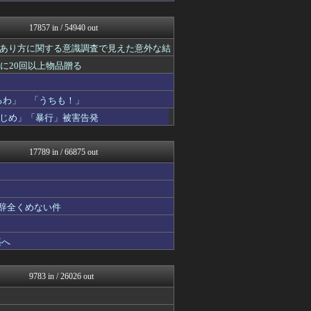
ふぇー速
軍事・ミリタリー速報☆彡
17857 in / 54940 out
にゅーすアルー！
政経ワロスまとめニュース♪
あり方に関する意識調査で見えた意外な結
アルファルファモザイク＠ネ...
に20回以上物品贈る
モッコスヌ〜ン
理想ちゃんねる
アルファルファモザイク＠ネ...
るわ」 「うちも！」
NEWSまとめもりー｜2c...
じめ」「暴行」被害告発
正義の見方
おーるじゃんる
U-1 NEWS.
17789 in / 66875 out
痛いニュース(ﾉ∀`)
watch＠２ちゃんねる
ふぇー速
常識的に考えた
も辞全くめない件
モナニュース
投資ちゃんねる
黒マッチョニュース
築へ
オレ的ゲーム速報＠刃
みそパンNEWS
アルファルファモザイク＠ネ...
9783 in / 26026 out
モッコスヌ〜ン
国難にあってもの申す！！
おーるじゃんる