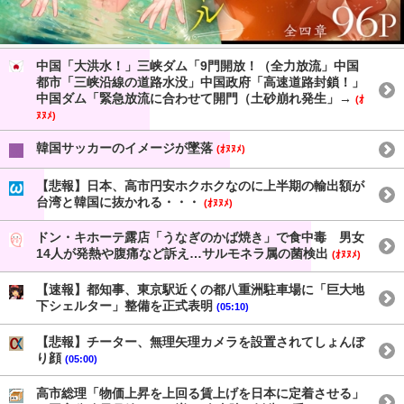
中国「大洪水！」三峡ダム「9門開放！（全力放流」中国
都市「三峡沿線の道路水没」中国政府「高速道路封鎖！」
中国ダム「緊急放流に合わせて開門（土砂崩れ発生」→
(ｵ
ﾇﾇﾒ)
韓国サッカーのイメージが墜落
(ｵﾇﾇﾒ)
【悲報】日本、高市円安ホクホクなのに上半期の輸出額が
台湾と韓国に抜かれる・・・
(ｵﾇﾇﾒ)
ドン・キホーテ露店「うなぎのかば焼き」で食中毒 男女
14人が発熱や腹痛など訴え…サルモネラ属の菌検出
(ｵﾇﾇﾒ)
【速報】都知事、東京駅近くの都八重洲駐車場に「巨大地
下シェルター」整備を正式表明
(05:10)
【悲報】チーター、無理矢理カメラを設置されてしょんぼ
り顔
(05:00)
高市総理「物価上昇を上回る賃上げを日本に定着させる」