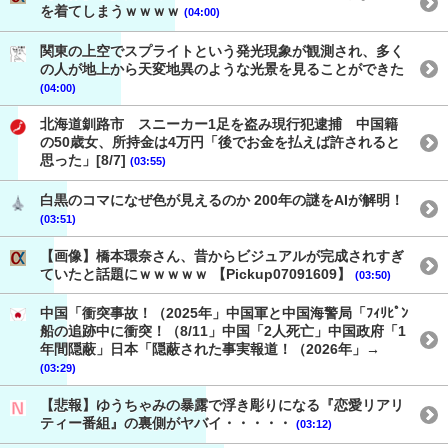
を着てしまうｗｗｗｗ
(04:00)
関東の上空でスプライトという発光現象が観測され、多く
の人が地上から天変地異のような光景を見ることができた
(04:00)
北海道釧路市 スニーカー1足を盗み現行犯逮捕 中国籍
の50歳女、所持金は4万円「後でお金を払えば許されると
思った」[8/7]
(03:55)
白黒のコマになぜ色が見えるのか 200年の謎をAIが解明！
(03:51)
【画像】橋本環奈さん、昔からビジュアルが完成されすぎ
ていたと話題にｗｗｗｗｗ 【Pickup07091609】
(03:50)
中国「衝突事故！（2025年」中国軍と中国海警局「ﾌｨﾘﾋﾟﾝ
船の追跡中に衝突！（8/11」中国「2人死亡」中国政府「1
年間隠蔽」日本「隠蔽された事実報道！（2026年」→
(03:29)
【悲報】ゆうちゃみの暴露で浮き彫りになる『恋愛リアリ
ティー番組』の裏側がヤバイ・・・・・
(03:12)