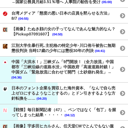
→国家公務員月給3.51％増へ 人事院の勧告を受け
(05:00)
台湾メディア「態度の悪い日本の店員を黙らせる方法」
8/7
(04:55)
【画像】たぬき顔の女の子ってなんであんな魅力的なん？
【Pickup07091607】
(04:50)
江別大学生暴行死､主犯格の特定少年･川口侑斗被告に無期
懲役判決 当時17歳の少年には懲役30年の判決
(04:41)
中国「大洪水！」三峡ダム「9門開放！（全力放流」中国
都市「三峡沿線の道路水没」中国政府「高速道路封鎖！」
中国ダム「緊急放流に合わせて開門（土砂崩れ発生」→
(04:36)
日本のフォント企業を買収した海外資本、「なんで自ら売
上ゼロにするようなことするの」とドン引きするような方
針転換を……
(04:20)
【戦慄】毎日新聞記者（47）、ペンではなく「包丁」を握
ってしまった結果・・・・・
(04:12)
【画像】宇多田ヒカルさん、任天堂CMでとんでもない服