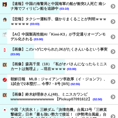
【速報】中国の海警局と中国海軍の船が衝突2人死亡 南シ
ナ海でフィリピン船を追跡中
(03:10)
【悲報】タクシー運転手、儲かりまくることが判明ｗｗｗ
ｗｗｗｗｗ
(03:03)
【AI】中国製高性能AI「Kimi-K3」が予定通りオープンモ
デル化される
(03:00)
【画像】このハゲにやられたJKがたくさんいるという事実
(03:00)
【画像】森高千里（18）「私がオバさんになったらミニス
カートは無理よ」→現在ｗｗｗｗ
(03:00)
朝鮮日報 MLB：ジャイアンツ李政厚（イ・ジョンフ）、
1試合で2本塁打… 今季7・8号 [8/5]
(02:55)
【画像】鈴木紗理奈さん(48)、ミニスカワンピ
wwwwwwwwwwwwwww 【Pickup07091612】
(02:50)
中国「大洪水！」三峡ダム「決壊危機」台風13号「三峡直
撃確定」日本「最も強い勢力で接近！（伊勢湾台風級」台