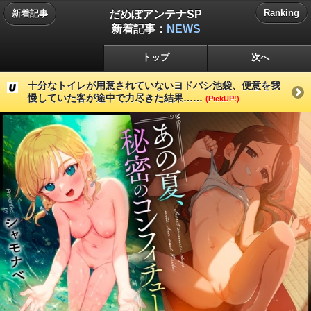
だめぽアンテナSP
Ranking
新着記事
新着記事：
NEWS
トップ
次へ
十分なトイレが用意されていないヨドバシ池袋、便意を我
慢していた客が途中で力尽きた結果……
(PickUP!)