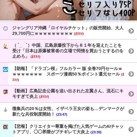
ジャングリア沖縄「ロイヤルチケット」の販売開始、大人
29,700円にｗｗｗｗｗｗｗｗｗ
(ｵﾇﾇﾒ)
（ ´_ゝ`）中国、広島原爆投下から８１年を迎えたことを
受け「日本は原爆被害者の立場で同情を買おうとするのを
止めろ」
(ｵﾇﾇﾒ)
【朗報】「ドラゴン桜」フルカラー 版 全巻70円セールｗ
ｗｗｗｗｗｗｗ スポーツ漫画50％ポイント還元セール
(ｵ
ﾇﾇﾒ)
【動画】広島記念公園を追い出された左翼さん、流石にキ
モすぎて炎上
(ｵﾇﾇﾒ)
徴集兵の20％は女性、イザベラ王女の姿も…デンマークが
新たな兵役制度開始！
(23:47)
【悲報】クリエイター尊重を掲げた人気ゲームのAIチャッ
トアプリ、◯◯界隈がブチギレて大炎上
(23:30)