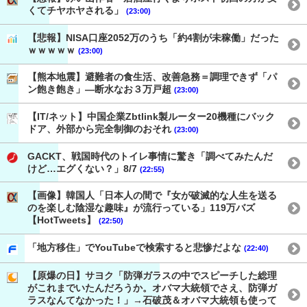
くてチヤホヤされる」
(23:00)
【悲報】NISA口座2052万のうち「約4割が未稼働」だった
ｗｗｗｗｗ
(23:00)
【熊本地震】避難者の食生活、改善急務＝調理できず「パ
ン飽き飽き」―断水なお３万戸超
(23:00)
【IT/ネット】中国企業Zbtlink製ルーター20機種にバック
ドア、外部から完全制御のおそれ
(23:00)
GACKT、戦国時代のトイレ事情に驚き「調べてみたんだ
けど…エグくない？」8/7
(22:55)
【画像】韓国人「日本人の間で『女が破滅的な人生を送る
のを楽しむ陰湿な趣味』が流行っている」119万バズ
【HotTweets】
(22:50)
「地方移住」でYouTubeで検索すると悲惨だよな
(22:40)
【原爆の日】サヨク「防弾ガラスの中でスピーチした総理
がこれまでいたんだろうか。オバマ大統領でさえ、防弾ガ
ラスなんてなかった！」→石破茂＆オバマ大統領も使って