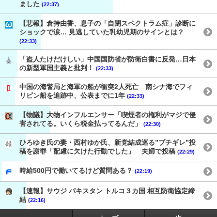
ました
(22:37)
【悲報】倉持由香、息子の「自閉スペクトラム症」診断に
ショックで涙… 見逃していた乳幼児期のサインとは？
(22:33)
「盗人たけだけしい」中国国防省が防衛白書に反発…日本
の新型軍国主義と批判！
(22:33)
中国の海警局と海軍の船が衝突2人死亡 南シナ海でフィ
リピン船を追跡中、公表までに1年
(22:33)
【物議】大物インフルエンサー「喫煙者の権利がマジで侵
害されてる。いくら税金払ってるんだ」
(22:30)
ひろゆき氏の妻・西村ゆか氏、新党結成巡る”ブチギレ”投
稿を謝罪「配慮に欠けた行動でした」 夫婦で投稿
(22:29)
時給500円で働いてるけど質問ある？
(22:19)
【速報】サウジ パキスタン トルコ３カ国 相互防衛協定締
結
(22:16)