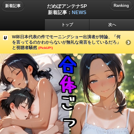
だめぽアンテナSP
Ranking
新着記事
新着記事：
NEWS
トップ
次へ
W杯日本代表の件でモーニングショー出演者が持論、「何
を言ってるのかわからないが無礼な発言をしているだろ」
と視聴者騒然
(PickUP!)