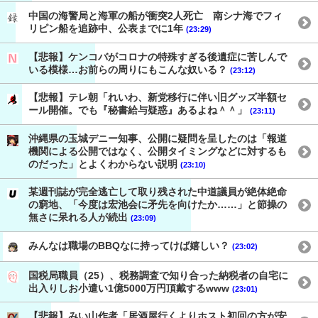
中国の海警局と海軍の船が衝突2人死亡 南シナ海でフィ
リピン船を追跡中、公表までに1年
(23:29)
【悲報】ケンコバがコロナの特殊すぎる後遺症に苦しんで
いる模様…お前らの周りにもこんな奴いる？
(23:12)
【悲報】テレ朝「れいわ、新党移行に伴い旧グッズ半額セ
ール開催。でも『秘書給与疑惑』あるよね＾＾」
(23:11)
沖縄県の玉城デニー知事、公開に疑問を呈したのは「報道
機関による公開ではなく、公開タイミングなどに対するも
のだった」とよくわからない説明
(23:10)
某週刊誌が完全逃亡して取り残された中道議員が絶体絶命
の窮地、「今度は宏池会に矛先を向けたか……」と節操の
無さに呆れる人が続出
(23:09)
みんなは職場のBBQなに持ってけば嬉しい？
(23:02)
国税局職員（25）、税務調査で知り合った納税者の自宅に
出入りしお小遣い1億5000万円頂戴するwww
(23:01)
【悲報】みい山作者「居酒屋行くよりホスト初回の方が安