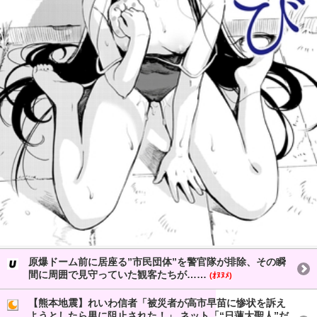
原爆ドーム前に居座る”市民団体”を警官隊が排除、その瞬
間に周囲で見守っていた観客たちが……
(ｵﾇﾇﾒ)
【熊本地震】れいわ信者「被災者が高市早苗に惨状を訴え
ようとしたら男に阻止された！」 ネット「“日蓮大聖人”だ