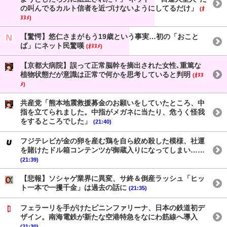
の叫んでるカルト信者を近づけないようにしてるだけ」
(ｵ
ﾇﾇﾒ)
【驚愕】悠仁さまがもう19歳という事実…初の「おこと
ば」にネット民驚嘆
(ｵﾇﾇﾒ)
【京都大病院】誤って正常脳幹を摘出された女性､重篤な
植物状態だが意識は正常で何かを思考していると判明
(ｵﾇﾇ
ﾒ)
共産党「熊本地震救援募金のお願いをしていたところ、中
指を立てられました。中指がメガネに当たり、危うく怪我
をするところでした」
(21:40)
フジテレビが金の卵を産む鶏を自ら絞め殺した模様、社運
を賭けたドル箱コンテンツが御蔵入りになってしまい……
(21:39)
【悲報】ソシャゲ業界に異変、サ終＆倒産ラッシュ「ヒッ
ト一本で一攫千金」は過去の話に
(21:35)
フェラーリを手がけたピニンファリーナ、日本の鉄道初デ
ザイン。南海電鉄が新たな空港特急をなにわ筋線へ導入
(21:30)