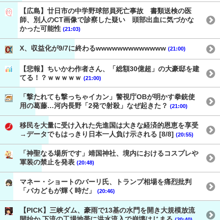
【広島】廿日市の中学野球部員死亡事故 書類送検の医
師、別人のCT画像で診察した疑い 頭部出血に気づかな
かった可能性
(21:03)
X、収益化が9/7に終わるwwwwwwwwwwwww
(21:00)
【悲報】ちいかわ作者さん、「総額30億超」の大豪邸を建
てる！？ｗｗｗｗｗ
(21:00)
「撃たれても撃っちゃイカン」警視庁OBが明かす拳銃使
用の葛藤…河内長野「2発で射殺」なぜ起きた？
(21:00)
移民を大量に受け入れた先進国は大きな経済的恩恵を享受
→データでもはっきり日本一人負け示される [8/8]
(20:55)
「神聖なる場所です」靖国神社、境内におけるコスプレや
軍装の禁止を発表
(20:48)
マネー・ショートのバーリ氏、トランプ相場を痛烈批判
「バカどもが輝く時だ」
(20:46)
【PICK】三峡ダム、豪雨で13基の水門を開き大規模放流
開始か 下流の工場地帯に洪水流入で崩壊はじまる
(20:40)