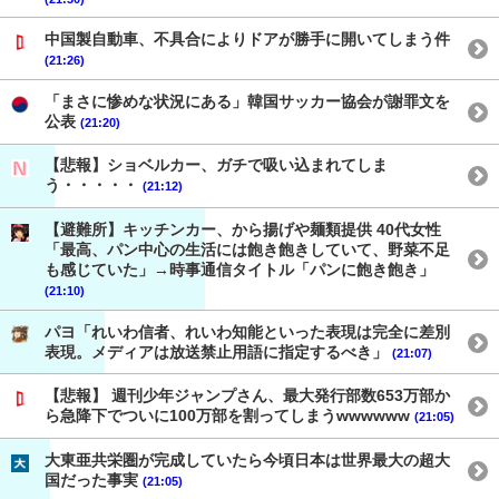
中国製自動車、不具合によりドアが勝手に開いてしまう件
(21:26)
「まさに惨めな状況にある」韓国サッカー協会が謝罪文を
公表
(21:20)
【悲報】ショベルカー、ガチで吸い込まれてしま
う・・・・・
(21:12)
【避難所】キッチンカー、から揚げや麺類提供 40代女性
「最高、パン中心の生活には飽き飽きしていて、野菜不足
も感じていた」→時事通信タイトル「パンに飽き飽き」
(21:10)
パヨ「れいわ信者、れいわ知能といった表現は完全に差別
表現。メディアは放送禁止用語に指定するべき」
(21:07)
【悲報】 週刊少年ジャンプさん、最大発行部数653万部か
ら急降下でついに100万部を割ってしまうwwwwww
(21:05)
大東亜共栄圏が完成していたら今頃日本は世界最大の超大
国だった事実
(21:05)