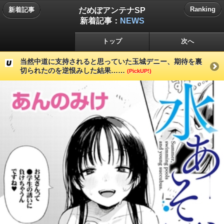
だめぽアンテナSP
Ranking
新着記事
新着記事：
NEWS
トップ
次へ
当然中道に支持されると思っていた玉城デニー、期待を裏
切られたのを逆恨みした結果……
(PickUP!)