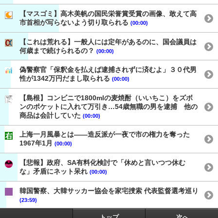
【マスゴミ】高木美帆の国民栄誉賞受賞の画像、敢えて高
市首相が写らないよう切り取られる
(00:00)
【これは荒れる】一般人には定年があるのに、国会議員は
何歳まで続けられるの？
(00:00)
偽警察官「保釈金を払えば逮捕されずに済むよ」３０代男
性が1342万円だまし取られる
(00:00)
【島根】コンビニで1800mlの麦焼酎（いいちこ）をズボ
ンのポケットに入れて万引き…54歳無職の男を逮捕 他の
商品は会計していた
(00:00)
上海一月風暴とは——造反派が一夜で市の権力を奪った
1967年1月
(00:00)
【悲報】政府、SA有料化検討で「休めと言いつつ休む
な」矛盾にネット呆れ
(00:00)
韓国警察、大韓サッカー協会を家宅捜索 代表監督選考巡り
(23:59)
トップ
次へ