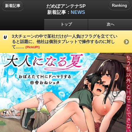
だめぽアンテナSP
Ranking
新着記事
新着記事：
NEWS
トップ
次へ
3大チェーンの中で某社だけが一人負けフラグを立ててい
ると話題に、他社は個別タブレットで操作するのに対し
て……
(PickUP!)