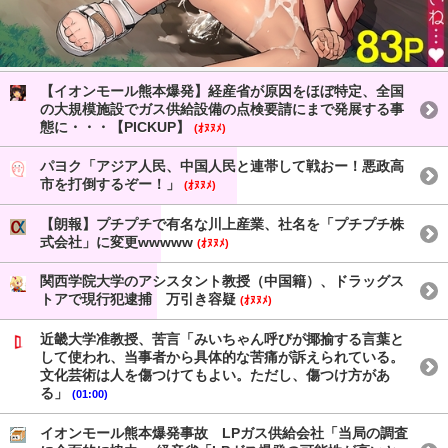
【イオンモール熊本爆発】経産省が原因をほぼ特定、全国
の大規模施設でガス供給設備の点検要請にまで発展する事
態に・・・【PICKUP】
(ｵﾇﾇﾒ)
パヨク「アジア人民、中国人民と連帯して戦おー！悪政高
市を打倒するぞー！」
(ｵﾇﾇﾒ)
【朗報】プチプチで有名な川上産業、社名を「プチプチ株
式会社」に変更wwwww
(ｵﾇﾇﾒ)
関西学院大学のアシスタント教授（中国籍）、ドラッグス
トアで現行犯逮捕 万引き容疑
(ｵﾇﾇﾒ)
近畿大学准教授、苦言「みいちゃん呼びが揶揄する言葉と
して使われ、当事者から具体的な苦痛が訴えられている。
文化芸術は人を傷つけてもよい。ただし、傷つけ方があ
る」
(01:00)
イオンモール熊本爆発事故 LPガス供給会社「当局の調査