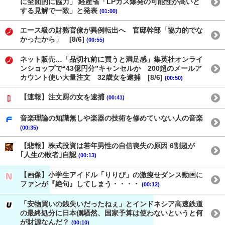
に全面的に協力」 経産省「LPガス爆発の可能性が高いと
する見解で一致」と発表
(01:00)
エース級の財務官僚が異例転出へ 官邸幹部「協力的でな
かったから」 [8/6]
(00:55)
ネット販売…「品切れ前に買うと満足感」集英社オンライ
ンショップで“43億円分”キャンセルか 200超のメールア
カウント使い大量注文 32歳女を逮捕 [8/6]
(00:50)
【速報】注文厨の女を逮捕
(00:41)
音楽理論の知識無しや楽器の技術を修めていない人の音楽
(00:35)
【悲報】株式投資は若年男性の自信喪失の原因 6割超が
｢人生の敗者｣自認
(00:13)
【画像】小学生アイドル「りりぴ」の激痩せダンス動画に
ファンが『絶句』してしまう・・・・
(00:12)
「安物買いの銭失いだったねぇ」とインドネシア高速鉄道
の最終処分に日本側騒然、国家予算は使わないというと何
が財源なんだ？
(00:10)