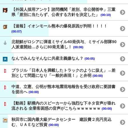
【外国人採用アンケ】諮問機関「差別、非公開答申」三重
県「差別に当たらず、公表する方針を決定した」
(00:10)
【速報】イオンモール熊本の爆発原因が判明！！！！
(00:07)
北朝鮮がロシアに弾道ミサイル40発供与、ミサイル部隊90
人派遣開始…さらに80発見通し！
(00:06)
なんでみんなそんなに共産主義嫌なん？
(00:05)
ブラジル「日本人を満載したトラックのように扱え」→差
別として問題になり「一般的表現！」と弁明
(00:00)
中道、立憲、公明が熊本地震現地報告を受け政府に要請書
を提出へ
(00:00)
【動画】駅構内のスピーカーから強烈な下ネタ音声が垂れ
流される 全乗客困惑の音声がこちらｗｗｗｗｗｗ
(00:00)
秋田市に国内最大級データセンター 建設費２兆円見込
む、ＵＡＥなど投資
(00:00)