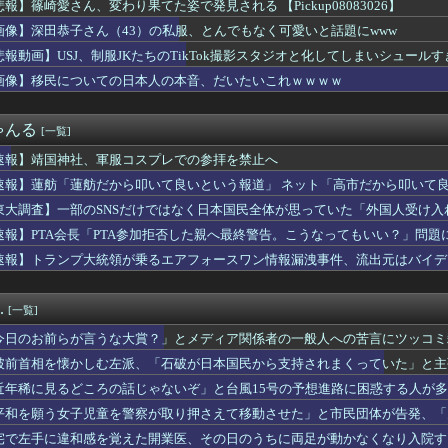
悲報】篠崎愛さん、変わり果てた姿で発見される 【Pickup08083026】
小学1年女児が車にひかれ意識不明 軽自動車が反対車線へはみ出し...
訂正しておわび 「被爆とは？発信する97歳 「平和になったよ」...
画像】深田恭子さん（43）の私服、とんでもなく可愛いと話題にwww
本愛】どっちが悪い？ネット二分の真相とハラスメント認定の難しさ
悲報動画】USJ、制服JKたちのTikTok撮影スタジオと化してしまいシュール
い返す。そんな国でいいのか？入管法強行抗議！」 [8/8]
ickup08083030】
てるグリーンコーラとかいう飲み物ｗｗｗｗ
画像】移民についての日本人の本音、だいたいこれｗｗｗｗ
、制服JKたちのTikTok撮影スタジオと化してしまいシュー...
管理総局前トップの全人代代表資格を剥奪…重大な規律違反で！
ゃんる
[一覧]
舫だから叩いて良いという報道」 ネット「高市だから叩いて良いを...
しむ左派、「石破が日本国民から支持されまくっていた」と主張して...
速報】靖国神社、軍服コスプレでの参拝を禁止へ
黒ポテチ4週連続減！ナフサ不足の誤算とマーケ失敗の深層
速報】蓮舫「蓮舫だから叩いて良いという報道」 ネット「高市だから叩いて
動休止の影響か…相葉雅紀のレコメンが9月いっぱいで終了へ
KINの鬼茶、怒りの半額セール怪開始ｗｗｗｗｗｗｗｗｗｗｗｗｗ...
東大調査】一部のSNSだけではなく日本国民全体が思っていた「外国人受け入れ反対
ね」 男性社員「なら辞めますわ」 → 凄いことになるｗｗｗｗｗ...
速報】PTA会長「PTA参加拒否した親へ最終警告。こうなってもいい？」問題
ついての日本人の本音、だいたいこれｗｗｗｗ
速報】トランプ大統領が乗るエアフォースワン情報漏洩事件、流出元はバイデ
資産260兆円が狙われている！ 「被害者の8割がだまされた認識...
消す」
ント壊れた”恐喝か 実際は装着なし 55歳男逮捕「100件...
00ページ熟読も無駄！飯塚の獄中死が曝した上級国民の闇
.
[一覧]
茎グラグラ… 「気持ち悪いネット広告」への苦情が急増 [8/...
良きギャル、現るｗｗｗｗｗｗｗｗｗｗｗｗ 【Pickup08...
今日のお前らが言うな大賞？」とメディア関係者の一般人への苦言にツッコミ
さん2人組をクビにしてええんか？
……
破前首相を懐かしむ左派、「石破が日本国民から支持されまくっていた」と主
ころの話じゃないぞ」と台風15号の予想進路に困惑する人が多数、...
中に中指がメガネに当たった？物理的に不可能と大爆笑
近年稀に見るどころの話じゃないぞ」と台風15号の予想進路に困惑する人が
は世界でも珍しい、国民による石破辞めるなデモが自然発生した総理...
……
平和を願う女子児童を警察が取り押さえて移動させた」と市民団体が告発、「
周辺の日本EEZ内で調査か、ワイヤのようなもの海中に投入…外務...
宅で左手に違和感を覚えた開業医、その日のうちに両足が動かなくなり入院す
精製油3万トンがロシア行き…異例の取引 ロイター報道