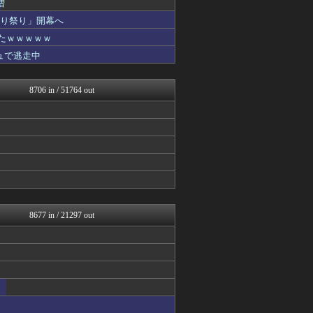
増
日本第一！ニュース録
切り祭り」開幕へ
正義の見方
まとめたニュース
たｗｗｗｗｗ
キムチ速報
ュで逃走中
ふぇー速
とりのまるやき（保守）
かせまと！
8706 in / 51764 out
NEWSまとめもりー｜2c...
おーるじゃんる
政経ワロスまとめニュース♪
軍事・ミリタリー速報☆彡
watch＠２ちゃんねる
ふぇー速
！
痛いニュース(ﾉ∀`)
オレ的ゲーム速報＠刃
投資ちゃんねる
黒マッチョニュース
8677 in / 21297 out
常識的に考えた
みそパンNEWS
モッコスヌ〜ン
国難にあってもの申す！！
理想ちゃんねる
U-1 NEWS.
かせまと！
ふぇー速