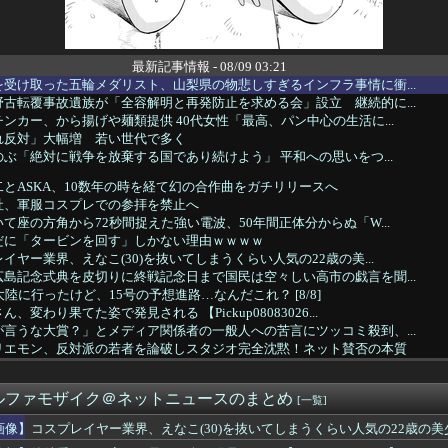
最新記事情報 - 08/09 03:21
受け取った五輪メダリスト、山梨県の物悲しすぎるインフラ事情に衝...
古転覆事故遺族が「全容解明と再発防止を求める会」設立 継続的に...
ンカー、から揚げや麺類提供 40代女性「最高、パン中心の生活に...
れ反対」大幅増 若い世代で多く
ぶ「絶対に戦争を放棄する国であり続けよう」 平和への思いをつ...
とASKA、10数年の時を経て幻の合作曲をガチリリースへ
社、軍服コスプレでの参拝を禁止へ
て座の方角から72秒間捉えた強い電波、50年間正体分からぬ「W...
だに「タービンを回す」しかない理由ｗｗｗｗ
イヤー業界、えなこ(30)を抜いてしまうくらい人気の22歳の美...
島記念式典を皮切りに終戦記念日まで国民は空々しい高市の戯言を聞...
陸に行ったけど、15号の予想進路…なんだこれ？ [8/8]
変わり果てた姿で発見される 【Pickup08083026...
言うな大賞？」とメディア関係者の一般人への苦言にツッコミ殺到、...
リエモン、反対派の若者を論破しスタジオ完全沈黙！ネット賛否の本質
った映画｢踊る大捜査線 N.E.W. メトロポリスを駆け抜け...
「ヤニねこ面白い」←お前らこのアニメどう思ってんの？
ルファモザイク＠ネットニュースのまとめ
本をダメにした総理大臣、ワースト１位が同点でこの人ｗｗｗｗｗｗ
[一覧]
防衛白書の表紙ｗｗｗｗｗｗｗｗｗｗｗｗｗｗｗｗｗｗｗ
画像】コスプレイヤー業界、えなこ(30)を抜いてしまうくらい人気の22歳の
さん（43）の私服、とんでもなく可愛いと話題にwww