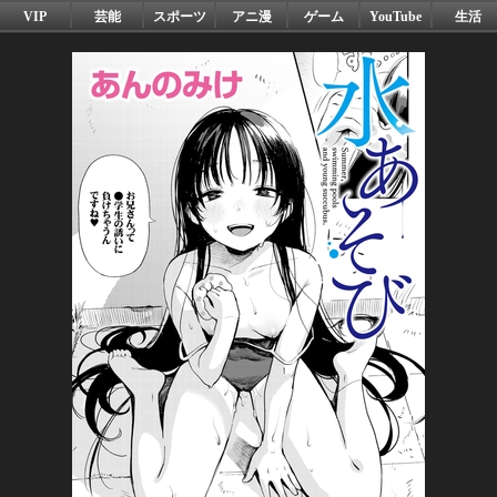
VIP
芸能
スポーツ
アニ漫
ゲーム
YouTube
生活