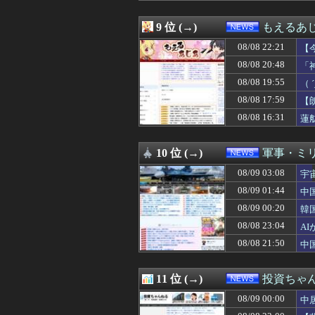
08/08 22:33
【悲報】「外国
08/08 22:29
【早稲田】”無銭
9 位 (→)
もえるあじあ
08/08 22:23
ひろゆき氏、妻
08/08 22:21
08/08 22:21
【コラム】れいわ
【
08/08 22:21
【今はやってない
係
08/08 20:48
「
08/08 22:21
39独身女性って
08/08 19:55
（
08/08 22:20
【韓国】ソウル
08/08 22:12
【衝撃】さかな
08/08 17:59
【
08/08 22:10
【速報】トランプ
致
08/08 16:31
蓮
08/08 22:08
【速報】トランプ
08/08 22:05
もしかして民主
08/08 22:03
中国人の子供が
10 位 (→)
軍事・ミ
08/08 22:03
『ちいかわ』が
08/09 03:08
宇
08/08 22:00
「ソウルライクの
08/08 22:00
「パチンコホール
08/09 01:44
中
08/08 22:00
消費税「2年後
08/09 00:20
韓
08/08 22:00
謎の勢力「AI発
08/08 22:00
08/08 23:04
【熊本地震】車中
A
08/08 22:00
小沢一郎、57年
08/08 21:50
中
08/08 21:55
2026年度 暑さ
08/08 21:50
中国国防省、海自
08/08 21:49
大人になって好
11 位 (→)
投資ちゃ
08/08 21:46
【画像】開示請
08/09 00:00
中
08/08 21:40
共産党「熊本地震
08/08 21:39
フジテレビが金の