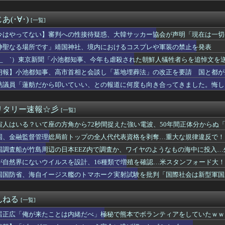
人受け入れ反対」大幅増ｗｗｗｗｗｗｗｗｗｗｗｗｗｗｗｗｗｗ
飲食”複数の早大生が関与か 大学が異例の注意喚起
(･∀･)
[一覧]
に離婚を提示される
新選組が失脚した理由…ネット「自分達自身がカルト化していること...
今はやってない】審判への性接待疑惑、大韓サッカー協会が声明「現在は一切
】審判への性接待疑惑、大韓サッカー協会が声明「現在は一切発生し...
者の皆さんにお詫び」
神聖なる場所です」靖国神社、境内におけるコスプレや軍装の禁止を発表
もう人生詰んでんか？
 ´_ゝ`）東京新聞「小池都知事、今年も虐殺された朝鮮人犠牲者らを追悼文を
 世界の若者に「最も人気な都市」＝5年連続1位
クン、結婚してる？の質問に「お魚で幸せ」と答えた結果ｗｗｗ
朗報】小池都知事、高市首相と会談し「墓地埋葬法」の改正を要請 国と都が
大統領が乗るエアフォースワン情報漏洩事件、流出元はバイデン政権...
舫議員「蓮舫だから叩いていい、との報道に何度も向き合ってきました。悔し
大統領「米国籍を目的とした「出産ツーリズム」を禁止する！中国人...
主義ってさ…
溺れ、周りに助けを乞う父親と、スマホを向けてインプレ稼ぎの見物人
リタリー速報☆彡
[一覧]
巨大“キャラコンテンツ”になった理由ｗｗｗｗｗｗｗｗｗｗｗ
宙人はいる？いて座の方角から72秒間捉えた強い電波、50年間正体分からぬ「
恋愛ゲーム作りました！フリーゲームです」→女の子と会話して「弱...
」総売上高は微増も、法人数は10年間で半減 黒字企業割合は5年...
国、金融監督管理総局前トップの全人代代表資格を剥奪…重大な規律違反で！
引き上げ」自民に懸念 参院選争点化必至
国調査船が竹島周辺の日本EEZ内で調査か、ワイヤのようなもの海中に投入…
展したらお前らは皆クビになるわ」→未だかつてAIのせいで失業し...
泊避難して留守の家からエアコン室外機盗む 警察に「室外機が盗ま...
Iが自然界にないウイルスを設計、16種類で増殖を確認…米スタンフォード大！
守った議席を失っても辞めない
国国防省、海自イージス艦のトマホーク実射試験を批判「国際社会は新型軍国
のピークはいったん終了かも [8/8]
イージス艦のトマホーク実射試験を批判「国際社会は新型軍国主義を...
きになる物や良さが分かる物といえば？
んねる
[一覧]
求が届いた…
居正広「俺が来たことは内緒だべ」極秘で熊本でボランティアをしていたｗｗ
救援募金のお願いをしていたところ、中指を立てられました。中指が...
卵を産む鶏を自ら絞め殺した模様、社運を賭けたドル箱コンテンツが...