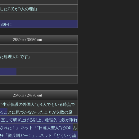
watch＠２ちゃんねる
したG民が0人の理由
ゆめ痛 -自動車まとめブロ...
オレ的ゲーム速報＠刃
まとめたニュース
80円！
キムチ速報
理想ちゃんねる
NEWSまとめもりー｜2c...
2839 in / 30630 out
おーるじゃんる
政経ワロスまとめニュース♪
あじあニュースちゃんねる
た総理大臣です」
ニュース30over
大艦巨砲主義！
痛いニュース(ﾉ∀`)
投資ちゃんねる
黒マッチョニュース
オレ的ゲーム速報＠刃
常識的に考えた
2546 in / 24778 out
みそパンNEWS
“生活保護の外国人”が1人でもいる時点で
国難にあってもの申す！！
もえるあじあ(･∀･)
ることに気づかなかったことが失敗の原
かせまと！
を直して研ぎ上げる以上、物理的に鉄が削れ
おーるじゃんる
れた！」 ネット「“日蓮大聖人”だの叫ん
U-1 NEWS.
軍事・ミリタリー速報☆彡
狂「徴兵制ガー！」…ネット「どういう論