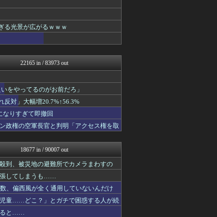
常識的に考えた
黒マッチョニュース
モッコスヌ〜ン
すぎる光景が広がるｗｗｗ
国難にあってもの申す！！
まとめたニュース
アルファルファモザイク＠ネ...
軍事・ミリタリー速報☆彡
22165 in / 83973 out
おーるじゃんる
U-1 NEWS.
モッコスヌ〜ン
良いをやってるのがお前だろ」
NEWSまとめもりー｜2c...
watch＠２ちゃんねる
」大幅増20.7%↑56.3%
オレ的ゲーム速報＠刃
になりすぎて即撤回
アルファルファモザイク＠ネ...
ン政権の空軍長官と判明「アクセス権を取
みそパンNEWS
常識的に考えた
モッコスヌ〜ン
18677 in / 90007 out
国難にあってもの申す！！
アルファルファモザイク＠ネ...
殺到、被災地の避難所でカメラまわすの
ふぇー速
張してしまうも……
U-1 NEWS.
モッコスヌ〜ン
多数、偏西風が全く通用していないんだけ
まとめたニュース
児童……どこ？」とガチで困惑する人が続
軍事・ミリタリー速報☆彡
ると……
キムチ速報