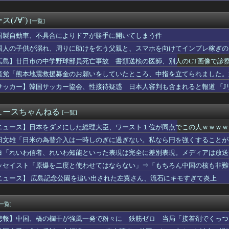
受け入れ反対｣が大幅増加 若い世代で増加幅が大きく｢日本社会に...
王者の久保優太、『電撃発表』キタァアアアアアーーーーーー！！
(ﾉ∀`)
[一覧]
のSNSだけではなく日本国民全体が思っていた「外国人受け入れ反...
為替介入は一時しのぎに過ぎない。私なら円を強くすることが出来る...
国製自動車、不具合によりドアが勝手に開いてしまう件
撃の事実を開示してきた
国人の子供が溺れ、周りに助けを乞う父親と、スマホを向けてインプレ稼ぎの
RPG化したらを考えるスレ
出口』金ローで地上波初放送ｗｗｗｗｗｗｗｗｗｗｗｗｗ
広島】廿日市の中学野球部員死亡事故 書類送検の医師、別人のCT画像で診
なくなる」 外国人、自活できても新要件「届かない」…永住許可厳...
産党「熊本地震救援募金のお願いをしていたところ、中指を立てられました。
で独学でここまで成長しましたー！」→AIイラストだろと批判殺到...
サッカー】韓国サッカー協会、性接待疑惑 日本人審判も含まれると報道 「J
来たことは内緒だべ」極秘で熊本でボランティアをしていたｗｗｗｗｗ
「永住厳格化で外国人の定着意欲をそぐな」 ネット「永住者で“生...
が止まらず。等価／高価交換を望む依存症が徐々に脱落。低換金率を...
ュースちゃんねる
[一覧]
キレッキレすぎるJKアイドル、見つかるｗｗｗｗ
省が名古屋の領事館閉鎖方針、在外公館再編計画の一環 ロイター報...
ニュース】日本をダメにした総理大臣、ワースト１位が同点でこの人ｗｗｗｗ
鉄橋強行突破」、実は銃弾ほぼ無し
田文雄「日米の為替介入は一時しのぎに過ぎない。私なら円を強くすることが
阪・貝塚市で女子高生に声かけ、ネット爆笑の理由
本人の思考・性格が嫌い 日本人を許さない 日本なんか消滅してほ...
ヨ「れいわ信者、れいわ知能といった表現は完全に差別表現。メディアは放送
ってなんやねん
ッセイスト「原爆を二度と使わせてはならない」⇒「もちろん中国の核も非難
】審判への性接待疑惑…大韓サッカー協会が声明「現在は一切発生し...
ニュース】 広島記念公園を追い出された左翼さん、流石にキモすぎて炎上
てきた産経新聞、コスト上昇に耐えられず東北6県撤退を発表
本を占領するのってすごく簡単だと思うよ。西日本の原発にミサイル...
児童を警察が取り押さえて移動させた」と市民団体が告発、「児童…...
[一覧]
、人種差別的な誹謗中傷に言及「誰が何と言おうと僕は日本人」
nのアツさMax！心も踊る「マンガ毎週末セール（50%還元）...
悲報】中国、橋の欄干が強風一発で粉々に 鉄筋ゼロ 当局「接着剤でくっつ
ポケ斎藤、刑務所で7年間イジメられることが確定