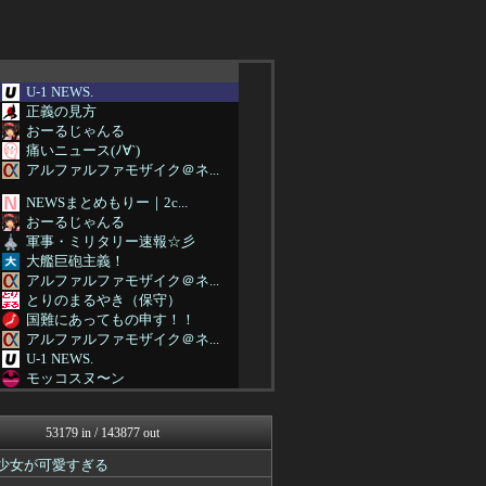
U-1 NEWS.
正義の見方
おーるじゃんる
痛いニュース(ﾉ∀`)
アルファルファモザイク＠ネ...
NEWSまとめもりー｜2c...
おーるじゃんる
軍事・ミリタリー速報☆彡
大艦巨砲主義！
アルファルファモザイク＠ネ...
とりのまるやき（保守）
国難にあってもの申す！！
アルファルファモザイク＠ネ...
U-1 NEWS.
モッコスヌ〜ン
理想ちゃんねる
NEWSまとめもりー｜2c...
53179 in / 143877 out
あじあニュースちゃんねる
watch＠２ちゃんねる
美少女が可愛すぎる
アルファルファモザイク＠ネ...