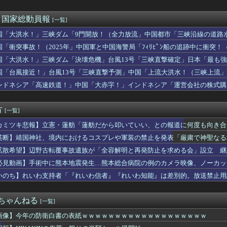
救援募金のお願いをしていたところ、中指を立てられました。嫌がら...
構造を立てた結果その思考に至ったんだ？」
1億円以上脱税ｗｗｗ
れ反対」大幅増 東大調査、若い世代で多く
)＜国家総動員報
[一覧]
社、境内におけるコスプレや軍装の禁止を発表「厳粛で神聖なる場所」
国「大洪水！」三峡ダム「9門開放！（全力放流」中国都市「三峡沿線の道路
ン自作できます」DQN「自分で車やバイクいじれます」
緊急放流に合わせて開門（土砂崩れ発生」→
曖昧､韓国は冷ややか…習近平を激怒させた高市発言に｢無言の支持...
国「衝突事故！（2025年」中国軍と中国海警局「ﾌｨﾘﾋﾟﾝ船の追跡中に衝突！（
ケ斉藤裁判、被害女性「モンスター」斉藤被告「同意と思ってた」←...
」日本「隠蔽された事実報道！（2026年」→
国「大洪水！」三峡ダム「決壊危機」台風13号「三峡直撃確定」日本「最も強
費過去最大8.9兆円要求へ 予算案で膨張、無人機・AI導入
15号「中国本土でぶつかり合う（前代未聞」→
国「台風接近！」台風13号「三峡直撃予測」中国「上流大洪水！（三峡上流」
が大絶賛する”人権大国”ドイツの警察、極左活動家への「人道的対...
放流（決壊危機」中国「下流大水害（震え声」→
税ちょっとひどいわ
ンドネシア「高速鉄道！」中国「大赤字！」インドネシア「運営会社の株式購
座2052万のうち「約4割が未稼働」だったwwwwww
ンドネシア「700km延伸計画！（実質中止」→
サッカー協会、性接待疑惑 日本人審判も含まれると報道 「Jリー...
方
[一覧]
カミツキ悲報】立憲・蓮舫「蓮舫だから叩いていい、との報道に何度も向き合
英断】靖国神社、境内におけるコスプレや軍装の禁止を発表「厳粛で神聖なる
拡散希望】辺野古転覆事故遺族が「全容解明と再発防止を求める会」設立 継
上げも準備
必見動画】手術中に熊本地震発生…熊本総合病院の例のカメラ映像、ノーカットv
いのち】れいわ支持者「『れいわ信者』『れいわ知能』は差別的。放送禁止用
かわりにピッタリの名称が爆誕してしまうw
２ちゃんねる
[一覧]
画像】今年の防衛白書の表紙ｗｗｗｗｗｗｗｗｗｗｗｗｗｗｗｗｗｗｗ