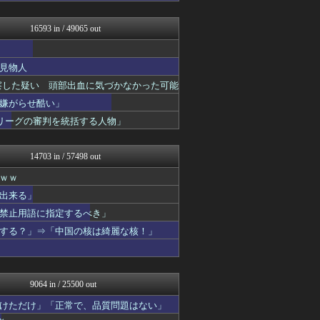
理想ちゃんねる
NEWSまとめもりー｜2c...
16593 in / 49065 out
おーるじゃんる
あじあニュースちゃんねる
ふぇー速
見物人
大艦巨砲主義！
watch＠２ちゃんねる
察した疑い 頭部出血に気づかなかった可能
常識的に考えた
嫌がらせ酷い」
オレ的ゲーム速報＠刃
リーグの審判を統括する人物」
投資ちゃんねる
モナニュース
ゴタゴタシタニュース
14703 in / 57498 out
アルファルファモザイク＠ネ...
黒マッチョニュース
ｗｗ
ネトウヨにゅーす
出来る」
モッコスヌ〜ン
禁止用語に指定するべき」
国難にあってもの申す！！
ふぇー速
する？」⇒「中国の核は綺麗な核！」
厳選！韓国情報
なんJ政治ネタまとめ
にゅーすアルー！
U-1 NEWS.
9064 in / 25500 out
アルファルファモザイク＠ネ...
watch＠２ちゃんねる
けただけ」「正常で、品質問題はない」
モッコスヌ〜ン