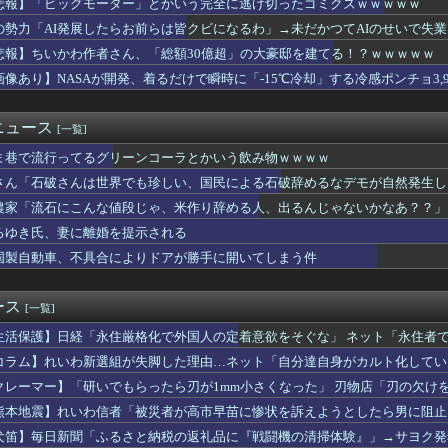
悲報】「ビッグモーター」とかいう完全に逃げ切ったゴミクズｗｗｗｗｗ
き、妻に離婚を提示されるｗｗｗｗｗｗｗｗｗｗｗｗｗｗｗｗ
の勢力「AI発展したらお前らは皆クビになるわ」→未だかつてAIのせいで失業
けたピニンファリーナ、日本の鉄道初デザイン。南海電鉄が新たな空...
手指くん』最新16巻まですべて「50％ポイント還元」セール！5...
悲報】ちいかわ作者さん、「総額30億超」の大豪邸を建てる！？ｗｗｗｗｗ
不具合によりドアが勝手に開いてしまう件
画像あり】NASAが開発、着るだけで瞬時に「-15℃冷却」する冷感ポンチョ3,9
状況にある」韓国サッカー協会が謝罪文を公表
｢8番出口｣､8月28日の金曜ロードショーで地上波初放送
ルカー、ガチで吸い込まれてしまう・・・・・
ニュース
[一覧]
ンカー、から揚げや麺類提供 40代女性「最高、パン中心の生活に...
ま巷で流行ってるグリーンコーラとかいう飲み物ｗｗｗｗ
リベラルは多様性を認めろ！と言いながら自分達と違う意見には執拗...
、れいわ知能といった表現は完全に差別表現。メディアは放送禁止用...
さん「石破さんは世界でも珍しい、国民による石破辞めるなデモが自然発生し
年ジャンプさん、最大発行部数653万部から急降下でついに100...
農家「流石にこんな値段じゃ、米作り辞める人、出るんじゃないかなあ？？」
完成していたら今頃日本は世界最大の超大国だった事実
中学野球部員死亡事故 書類送検の医師、別人のCT画像で診察した...
ろゆき氏、妻に離婚を提示される
わ作者さん、「総額30億超」の大豪邸を建てる！？ｗｗｗｗｗ
国製自動車、不具合によりドアが勝手に開いてしまう件
入れた先進国は大きな経済的恩恵を享受→データでもはっきり日本一...
ーミングデバイス1000個無償で配ります！」→人が殺到しガチの...
増加経費、事業者が相互負担 国民への転嫁も 経産省部会が制度案
ース
[一覧]
ちゃイカン」警視庁OBが明かす拳銃使用の葛藤…河内長野「2発で...
生活保護】日経「永住厳格化で外国人の定着意欲をそぐな」 ネット「永住者で
入れた先進国は大きな経済的恩恵を享受→データでもはっきり日本一...
かしい」
です」靖国神社、境内におけるコスプレや軍装の禁止を発表
コラム】れいわ新選組が失脚した理由…ネット「自分達自身がカルト化してい
トのバーリ氏、トランプ相場を痛烈批判「バカどもが輝く時だ」
」
クレーマー】「研いでもらったら刃が1mm小さくなった」 刃物店「刃の欠け
ダム、豪雨で13基の水門を開き大規模放流開始か 下流の工場地帯...
サイズが変わるのは当たり前なんですが…」
熊本地震】れいわ信者「被災者が高市早苗に惨状を訴えようとしたら男に阻止さ
をガン無視したTBS、避難所に取材班が押し入ってプライバシーに...
るカルト信者を近づけないようにしてるだけ」
ウクライナ侵攻をやめられないのか？！
犬笛】毎日新聞「ふるさと納税の返礼品に『戦闘機の清掃体験』」→サヨク発