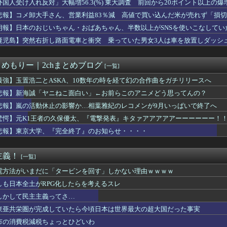
外国人受け入れ反対」大幅増56.3(%) 東大調査 前回から20ポイント以上の爆
える？夏の風物詩”盆踊り”存続の危機 会場数は20年で半減 騒...
悲報】コメ卸大手さん、営業利益83％減 高値で買い込んだ米が売れず「損
立憲・蓮舫「蓮舫だから叩いていい、との報道に何度も向き合ってき...
こんな値段じゃ、米作り辞める人、出るんじゃないかなあ？？」
朗報】日本のおじいちゃん・おばあちゃん、半数以上がSNSを使いこなしてい
気予報を外しまくり、主要紙「予報官らの資質問題」と酷評
鹿児島】突然右折し路面電車と衝突 乗っていた男女3人は車を放置しダッシ
政書士の勉強を始めてしまったおっさん
もテレビしか見ない人にとっては外国人問題は存在しない。こういう...
？）した冷感ポンチョ「着るだけで体感-15℃」←これ
とめもりー｜2chまとめブログ
[一覧]
学、『完全終了』のお知らせ・・・・
長「PTA参加拒否した親へ最終警告。こうなってもいい？」問題に...
最強】玉置浩二とASKA、10数年の時を経て幻の合作曲をガチリリースへ
ｓ キャバ嬢 → ｗｗｗｗｗｗｗｗｗｗｗｗｗｗｗｗｗｗ
悲報】新海誠「ヤニねこ面白い」←お前らこのアニメどう思ってんの？
いウイルスを設計、16種類で増殖を確認…米スタンフォード大！
悲報】嵐の活動休止の影響か…相葉雅紀のレコメンが9月いっぱいで終了へ
さん主演の「踊る」スピンオフ作品、結局撮影中止が決定ｗｗｗｗｗ...
てるけど質問ある？
驚愕】元K1王者の久保優太、『電撃発表』キタァアアアアアーーーーーー！
不具合によりドアが勝手に開いてしまう件
悲報】東京大学、『完全終了』のお知らせ・・・・
 インプレゾンビやパクツイの一掃なるか！？
グモーター」とかいう完全に逃げ切ったゴミクズｗｗｗｗｗ
は世界でも珍しい、国民による石破辞めるなデモが自然発生した総理...
主義！
[一覧]
縄】「ロイヤルチケット」発売、アトラクション優先案内、ソフトド...
シュがピーク 羽田空港、海外旅行客で混雑
電方法がいまだに「タービンを回す」しかない理由ｗｗｗｗ
ピンオフ中止決定！橋本愛への接触騒動でフジが断念
しも日本全土がRPG化したらを考えるスレ
使用男性熱中症で死亡 スポーツドリンクやゼリー飲料持参も [...
しかして民主主義ってさ…
るけどあの目が細いやつよりアイドルの方が良くね？
感を覚えた開業医、その日のうちに両足が動かなくなり入院すると…...
東亜共栄圏が完成していたら今頃日本は世界最大の超大国だった事実
トスリーパー、キレる
市の消費税減税ちょっとひどいわ
入学てどんなイメージ？