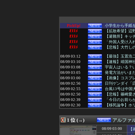
PickUp!
小学生から手紙を
ｵﾇﾇﾒ
【拡散希望】辺野
ｵﾇﾇﾒ
【避難所】キッチ
ｵﾇﾇﾒ
「外国人受け入
ｵﾇﾇﾒ
【悲報】大竹しの
08/09 03:12
【最強】玉置浩二
08/09 03:10
【速報】靖国神
08/09 03:08
宇宙人はいる？い
08/09 03:05
発電方法がいま
08/09 03:00
【画像】コスプレ
08/09 02:56
日刊ゲンダイ「広
08/09 02:55
台風13号は中国大
08/09 02:50
【悲報】篠崎愛さん、
08/09 02:39
「今日のお前らが
08/09 02:30
【移民論争】ホ
08/09 02:13
佐藤二朗主演予定だ
08/09 02:12
【悲報】新海誠
1 位 (→)
アルファ
08/09 02:07
【ニュース】日
08/09 02:03
【画像】今年の
08/09 03:00
【
08/09 02:00
【画像】深田恭子