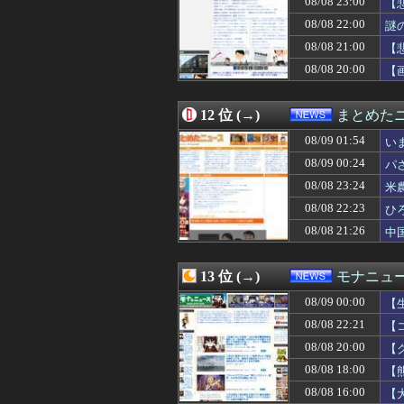
08/08 23:00
【
08/08 21:33
【悲報】ひろゆ
08/08 22:00
謎
08/08 21:30
フェラーリを手が
08/08 21:00
08/08 21:30
『さわらないで小
【
08/08 21:26
中国製自動車、
08/08 20:00
【
08/08 21:20
「まさに惨めな
08/08 21:13
話題になった映画
08/08 21:12
【悲報】ショベ
12 位 (→)
まとめた
08/08 21:10
【避難所】キッチ
08/09 01:54
い
08/08 21:08
【悲報】落語家「
08/08 21:07
パヨ「れいわ信者
08/09 00:24
パ
08/08 21:05
【悲報】 週刊少
08/08 23:24
米
08/08 21:05
大東亜共栄圏が
08/08 22:23
08/08 21:03
【広島】廿日市の
ひ
08/08 21:00
【悲報】ちいか
08/08 21:26
中
08/08 21:00
移民を大量に受け
08/08 21:00
秋葉ショップ「ゲ
08/08 21:00
ホルムズ回避の
13 位 (→)
モナニュ
08/08 21:00
「撃たれても撃っ
08/09 00:00
【
08/08 20:55
移民を大量に受け
お
08/08 20:48
「神聖なる場所
08/08 22:21
【
08/08 20:46
マネー・ショー
因
08/08 20:00
【
08/08 20:40
【PICK】三峡
て
08/08 18:00
【
08/08 20:39
熊本県知事の要請
で
08/08 20:35
なぜプーチンは
08/08 16:00
【