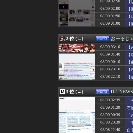
08/09 02:50
【
08/09 02:00
【新潟】自転車の
08/09 02:00
朝日新聞が記事を
08/09 02:00
【
08/09 02:00
【佐藤二朗と橋
08/09 01:50
【
08/09 01:55
パヨク「難民を追
【P
08/09 01:00
08/09 01:54
いま巷で流行っ
【
08/09 01:50
【悲報動画】USJ
08/09 01:44
中国、金融監督
2 位 (→)
おーるじ
08/09 01:40
【速報】蓮舫「蓮
08/09 01:39
石破前首相を懐か
08/09 03:10
【
08/09 01:30
【カルビー】白
08/09 01:40
【
08/09 01:12
【悲報】嵐の活
08/09 01:03
【朗報】HIKA
08/09 00:10
【
08/09 01:00
会社「キミ、転勤
08/08 23:10
【
08/09 01:00
【画像】移民に
08/08 22:10
【
08/09 01:00
認知症の高齢者の
り
08/09 01:00
【東京】“インプラ
08/09 01:00
【池袋暴走】10
3 位 (→)
U-1 NEWS
08/09 00:55
角栓ニュルッ、歯
08/09 00:50
【画像】渋谷に古き
08/09 02:39
「
08/09 00:39
派遣の新人おっ
は
08/09 01:39
石
08/09 00:39
「近年稀に見るど
08/09 00:30
08/09 00:39
【共産党】募金
「
08/09 00:24
パさん「石破さん
ど
08/08 23:39
「
08/09 00:20
韓国調査船が竹島
出
08/08 22:40
自
08/09 00:20
韓国で船積みの