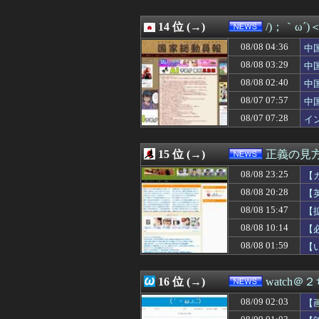
08/08 20:31
共産党「熊本地震
理
08/08 20:30
国税務署職員が
08/08 20:29
14 位 (→)
「外国人受け入
/)；｀ω´
08/08 20:28
【英断】靖国神
08/08 04:36
中
08/08 20:25
オタク「パソコ
「
08/08 20:20
08/08 03:29
【竹外交】米国は
中
08/08 20:12
【物議】ジャンポ
蔽
08/08 02:40
中
08/08 20:10
【概算要求】防衛
と
08/07 07:57
中
08/08 20:08
【動画】左翼さん
急
08/08 20:05
高市の消費税減
08/07 07:28
イ
08/08 20:05
【悲報】NISA口
イ
08/08 20:01
【サッカー】韓国
15 位 (→)
正義の見
08/08 23:25
【
08/08 20:28
【
08/08 15:47
【
ち
08/08 10:14
【
08/08 01:59
【
→
16 位 (→)
watch＠
08/09 02:03
【