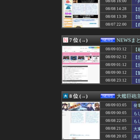
08/08 16:00
「
08/08 23:29
「うるさい」で消
08/08 14:28
【
08/08 23:25
【カミツキ悲報】
08/08 23:24
米農家「流石に
08/08 13:39
【
08/08 23:20
韓国気象庁が天
08/07 22:00
【
08/08 23:18
無職で宅建、行
08/08 23:17
百田尚樹「そもそ
08/08 23:16
NASAが開発（
7 位 (→)
NEWSま
08/08 23:12
【悲報】東京大
08/08 23:10
08/09 03:12
【速報】PTA会
【
08/08 23:08
【動画】東大生ｖ
08/09 02:12
【
08/08 23:04
AIが自然界にな
08/09 01:12
【
08/08 23:03
【悲報】佐藤二朗
08/08 23:03
派遣会社勤務し
08/09 00:12
【
08/08 23:01
中国製自動車、
08/08 23:12
【
08/08 23:00
X収益化、終了へ
08/08 23:00
【悲報】「ビッ
08/08 23:00
パさん「石破さん
8 位 (→)
大艦巨砲
08/08 23:00
【ジャングリア沖
08/09 03:05
08/08 23:00
夏休み出国ラッ
発
08/08 23:00
【佐藤二朗】ス
08/09 00:05
も
08/08 22:55
ファン付き作業着
08/08 22:05
も
08/08 22:41
GANTZ読んで
08/08 22:40
自宅で左手に違和
08/08 21:05
大
08/08 22:39
【悲報】ショー
08/08 20:05
高
08/08 22:35
浪人して早稲田