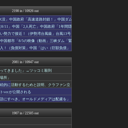
痛いニュース(ﾉ∀`)
まとめたニュース
日本第一！ニュース録
2198 in / 10926 out
正義の見方
水没」中国政府「高速道路封鎖！」中国ダム
かせまと！
キムチ速報
8/11」中国「2人死亡」中国政府「1年間隠
NEWSまとめもりー｜2c...
い勢力で接近！（伊勢湾台風級」台風13号
常識的に考えた
中国都市「8/5の映像（動画」三峡ダム「緊
政経ワロスまとめニュース♪
大艦巨砲主義！
入！（負債対策」中国「はい（巨額負債」
ニュース30over
痛いニュース(ﾉ∀`)
2081 in / 10947 out
ってきました」→ツッコミ殺到
場所」
続的に活動するためと説明、クラファン立
er.が公開される
語にすべき。オールドメディアは配慮を」
1907 in / 22505 out