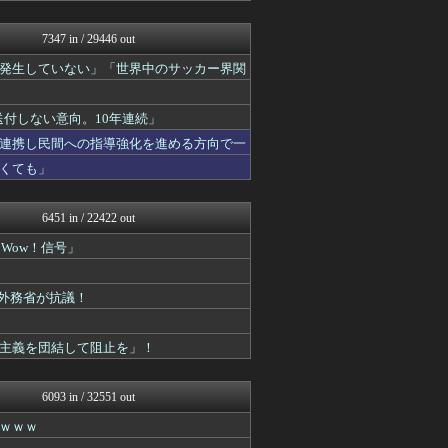
watch＠２ちゃんねる
日本第一！ニュース録
7347 in / 29446 out
まとめたニュース
発生していない」「世界中のサッカー界関
モナニュース
もえるあじあ(･∀･)
ふぇー速
送付しない意向。10年連続」
キムチ速報
NEWSまとめもりー｜2c...
連携し民間への指導強化を進める方向で一
おーるじゃんる
くても」
政経ワロスまとめニュース♪
大艦巨砲主義！
痛いニュース(ﾉ∀`)
6451 in / 22422 out
watch＠２ちゃんねる
Wow！信号」
オレ的ゲーム速報＠刃
常識的に考えた
黒マッチョニュース
外務省が抗議！
投資ちゃんねる
みそパンNEWS
ネトウヨにゅーす
主義を団結して阻止を」！
国難にあってもの申す！！
軍事・ミリタリー速報☆彡
ふぇー速
6093 in / 32551 out
かせまと！
ｗｗｗ
おーるじゃんる
U-1 NEWS.