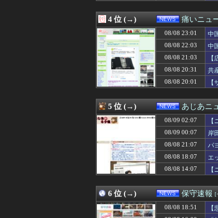
08/09 00:13
日本人､｢外国人
08/09 00:12
【驚愕】元K1
4 位 (→)
痛いニュース
08/09 00:10
【東大調査】一部
08/09 00:07
岸田文雄「日米の
08/08 23:01
中
08/09 00:06
ワイの彼女が衝
08/08 22:03
中
08/09 00:05
もしも日本全土が
08/08 21:03
08/09 00:03
【朗報】『8番
【
08/09 00:00
「日本で働く意欲
性
08/08 20:31
共
08/09 00:00
絵師「アナログ絵
08/08 20:01
【
08/09 00:00
中居正広「俺が
08/09 00:00
【生活保護】日経
08/09 00:00
パチンコ屋の倒産
5 位 (→)
あじあニ
08/09 00:00
【動画】動きが
08/09 00:00
【名古屋】米国務
08/09 02:07
【
08/09 00:00
長征の名場面「
08/09 00:07
岸
08/09 00:00
【全裸ハゲ】大
08/08 21:07
08/08 23:55
日本が大嫌い 日
パ
08/08 23:53
賃貸の保証会社
08/08 18:07
エ
08/08 23:43
【今はやってない
08/08 14:07
【
08/08 23:40
高市政権に媚び
08/08 23:40
パさん「中国が日
08/08 23:39
「平和を願う女子
6 位 (→)
保守速報
08/08 23:36
【悲報】八村塁
08/08 23:33
【朗報】Amazo
08/08 18:51
【
08/08 23:30
【悲報】ジャン