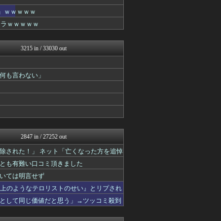
NEWSまとめもりー｜2c...
ガハろぐNewsヽ(･ω･...
」ｗｗｗｗｗ
おーるじゃんる
チラｗｗｗｗｗ
U-1 NEWS.
政経ワロスまとめニュース♪
まとめたニュース
3215 in / 33030 out
watch＠２ちゃんねる
痛いニュース(ﾉ∀`)
黒マッチョニュース
何も言わない」
常識的に考えた
ゴタゴタシタニュース
投資ちゃんねる
オレ的ゲーム速報＠刃
モナニュース
みそパンNEWS
ネトウヨにゅーす
2847 in / 27252 out
モッコスヌ〜ン
除された！」 ネット「亡くなった方を追悼
国難にあってもの申す！！
軍事・ミリタリー速報☆彡
とも有難い口コミ頂きました
オレ的ゲーム速報＠刃
いては明言せず
痛いニュース(ﾉ∀`)
山上のようなテロリストのせい』とリプされ
モッコスヌ〜ン
日本第一！ニュース録
として同じ価値だと思う」→ツッコミ殺到
まとめたニュース
反日愚国 恨寓瘻