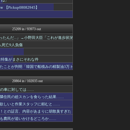
とね」
ふぇー速
ckup08082945】
正義の見方
かせまと！
日本第一！ニュース録
軍事・ミリタリー速報☆彡
25209 in / 93973 out
あじあニュースちゃんねる
理想ちゃんねる
たんだ...」→小野田大臣「これが進歩状況
NEWSまとめもりー｜2c...
人死亡9人負傷
おーるじゃんる
U-1 NEWS.
政経ワロスまとめニュース♪
報道特集がまさにそれな件
ニュース30over
たことが判明「韓国で船積みの精製油3万ト
かせまと！
watch＠２ちゃんねる
保守速報
20864 in / 102035 out
痛いニュース(ﾉ∀`)
ふぇー速
円の車に対しては……
常識的に考えた
隣住民の総スカンを食らった結果……
オレ的ゲーム速報＠刃
黒マッチョニュース
欲しいと作業スタッフに頼むと……
投資ちゃんねる
！との証言、内容があまりに胡散臭すぎた
アルファルファモザイク＠ネ...
も農民が追いかけるどころか……
みそパンNEWS
国難にあってもの申す！！
まとめたニュース