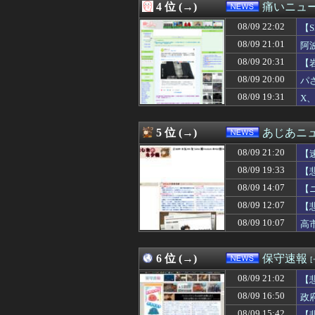
4 位 (→)
痛いニュース
08/09 20:40
【PICKUP】熊
08/09 20:33
日本サッカー協
08/09 22:02
【
08/09 20:33
スタバで大量にい
08/09 21:01
阿
08/09 20:31
【岩手】政党機関
08/09 20:31
08/09 20:30
東京「路上喫煙は罰
【
08/09 20:30
【池袋暴走】「
古
08/09 20:00
パ
08/09 20:29
防衛白書の表紙は
08/09 19:31
X
08/09 20:20
【画像】女性外国
08/09 20:20
韓国人のキムチ消
08/09 20:15
離党しなさいよ 
5 位 (→)
あじあニ
08/09 20:12
【悲報】佐藤二
08/09 20:11
「撃たれても撃っ
08/09 21:20
【
08/09 20:10
【速報】ウクライ
08/09 19:33
【
08/09 20:09
自宅前の一方通行
08/09 14:07
08/09 20:08
【悲報】台湾、長
【
08/09 20:05
【悲報】最近の物
08/09 12:07
【
08/09 20:05
謎の勢力「AI発
08/09 10:07
高
08/09 20:03
広めの土地を所
08/09 20:03
「ママ、戦争止
08/09 20:00
【クレーマー】「
6 位 (→)
保守速報
08/09 20:00
パさん「石破さん
08/09 20:00
【悲報】ソシャ
08/09 21:02
【
08/09 20:00
【愛知】サーフィ
08/09 16:50
政
08/09 20:00
【台湾】長崎式典
08/09 15:42
【