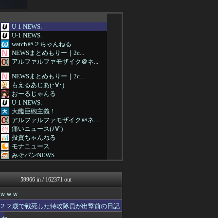
U-1 NEWS.
U-1 NEWS.
watch＠２ちゃんねる
NEWSまとめもりー｜2c...
アルファルファモザイク＠ネ...
NEWSまとめもりー｜2c...
もえるあじあ(･∀･)
おーるじゃんる
U-1 NEWS.
大艦巨砲主義！
アルファルファモザイク＠ネ...
痛いニュース(ﾉ∀`)
投資ちゃんねる
モナニュース
みそパンNEWS
ネトウヨにゅーす
国難にあってもの申す！！
59966 in / 162371 out
ふぇー速
まとめたニュース
ｗｗｗ
にゅーすアルー！
２２歳で戦死した特攻隊員が出撃前の日記
おーるじゃんる
ゆめ痛 -自動車まとめブロ...