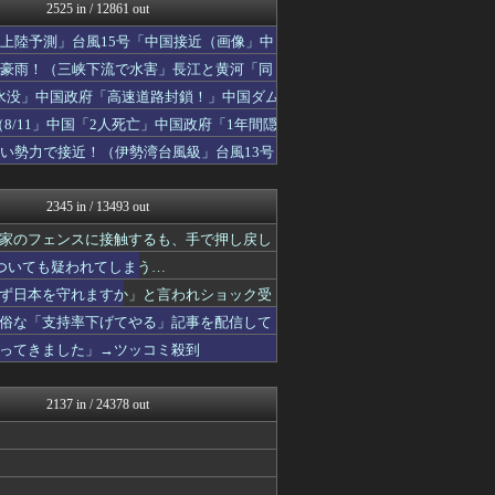
NEWSまとめもりー｜2c...
2525 in / 12861 out
ふぇー速
上陸予測」台風15号「中国接近（画像」中
U-1 NEWS.
ふぇー速
で豪雨！（三峡下流で水害」長江と黄河「同
watch＠２ちゃんねる
水没」中国政府「高速道路封鎖！」中国ダム
オレ的ゲーム速報＠刃
8/11」中国「2人死亡」中国政府「1年間隠
常識的に考えた
投資ちゃんねる
い勢力で接近！（伊勢湾台風級」台風13号
みそパンNEWS
モッコスヌ〜ン
2345 in / 13493 out
家のフェンスに接触するも、手で押し戻し
ついても疑われてしまう…
ず日本を守れますか」と言われショック受
俗な「支持率下げてやる」記事を配信して
ってきました」→ツッコミ殺到
2137 in / 24378 out