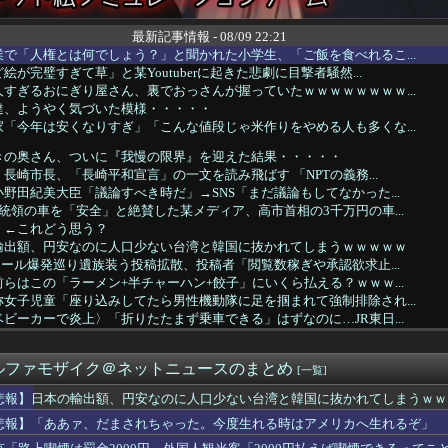
最新記事情報 - 08/09 22:21
で「人権とは何でしょう？」と聞かれた小学生、「ご飯を食べれるこ...
が完璧すぎて草」と某Youtuberに起きた悲劇に目撃者騒然...
すぎるおにぎり屋さん、裏でおっさんが握っていたｗｗｗｗｗｗｗｗ...
達、ようやく気づいた模様・・・・・
「今年は安くなりすぎ」「こんな値段じゃ米作りをやめる人も多くな...
きの奥さん、ついに『我慢の限界』を迎えた結果・・・・・
長崎市長、「長崎平和宣言」の一文を読み飛ばす 「NPTの義務...
野田紀美大臣「議論すべき時だ」→SNS「まだ議論もしてなかった...
統領の車を「安全」と絶賛した某メディア、高市首相の3千万円の車...
」←これどう思う？
輸出額、円安なのに人口少ない台湾と韓国に抜かれてしまうｗｗｗｗｗ
モール爆発巡り遺族装う投稿拡散、投稿者「閲覧数稼ぎや承認欲求止...
らはこの「ラーメン+半チャーハン+餃子」にいくら払える？ｗｗｗ...
女子児童「座り込みしてたら男性機動隊に足を掴まれて強制排除され...
ビーカーで炎上〉「折りたたまず乗車できる」はずなのに…JR東日...
書いた将軍、翌月に失脚
(84)、学生に『日本も核武装が必要』と言われびっくり [...
ルファモザイク＠ネットニュースのまとめ
スペースに住んでるが
[一覧]
の塩｣を食べたことないよな
悲報】日本の輸出額、円安なのに人口少ない台湾と韓国に抜かれてしまうｗｗ
台湾駐日代表は欠席、非外交団扱いに抗議 なお北朝鮮には招待状
悲報】「ああァ、だまされちゃった。今度生れる時はアメリカへ生れるぞ」 
の中国でまたまた車による無差別報復型の衝突事件が発生、7人死亡...
残した本音
ラNISMO」8月に改良か？ ブラック仕様追加の可能性