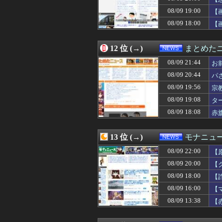
08/09 18:12
【悲報】大分県
08/09 19:00
08/09 18:10
琵琶湖三市同時花
【
08/09 18:10
【速報】「琵琶湖
08/09 18:00
【
08/09 18:09
中国の農村で横暴
08/09 18:08
【悲報】国民民主
08/09 18:08
赤旗配達中の共
12 位 (→)
まとめた
08/09 18:03
【驚愕】インド
08/09 21:44
お
08/09 18:02
ビニールハウスか
08/09 18:00
【米国】「泣き言
08/09 20:44
パ
08/09 18:00
【お金】お盆の帰
08/09 19:56
宗
08/09 18:00
韓国サッカー協会
08/09 19:08
08/09 18:00
【画像あり】昨日
タ
08/09 18:00
元ジャンポケ斉
08/09 18:08
赤
08/09 18:00
【詐欺】琵琶湖三
08/09 18:00
【高市首相】就任
08/09 18:00
スティーブ・ジョ
13 位 (→)
モナニュ
08/09 18:00
【平成レジェンド
08/09 22:00
【
08/09 17:55
高市総理「物価上
す
08/09 17:43
「神聖なる場所
08/09 20:00
【
08/09 17:30
【激安速報】ダイ
08/09 18:00
【
08/09 17:30
「撃たれても撃っ
08/09 16:00
【
08/09 17:30
【コルク半ヘル
「
08/09 17:29
【週刊フジ】減
08/09 13:38
【
08/09 17:15
毎日タンパク質1
も
08/09 17:15
嫌われ者 〜 パ