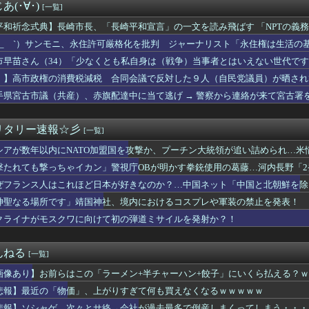
ファン「ターン制にはターン制の良さがあると思います」
(･∀･)
[一覧]
ー、テロ被害再びｗｗｗｗｗｗｗｗｗｗｗｗ
た小学生の息子を助けようと…40歳父親が溺れ死亡 家族3人で川...
平和祈念式典】長崎市長、「長崎平和宣言」の一文を読み飛ばす 「NPTの義
広問題で第三委を批判「反論をほぼ無視」「彼らが一方的に言ったこ...
を求めます」
 ´_ゝ`）サンモニ、永住許可厳格化を批判 ジャーナリスト「永住権は生活
の消費税減税に反対している9人の自民党議員が全て判明ｗｗｗｗｗ...
としてだけ求められ住民とはみられないのかという声」アナ「政府によって、
市早苗さん（34）「少なくとも私自身は（戦争）当事者とはいえない世代で
もこみちが新オープンしたカフェ、サンドイッチ1つ「3000円」...
求められるいわれもないと思っております」
の参加者格下げ 席が「使節団区域外」と抗議 「中国に追従...
！】高市政権の消費税減税 合同会議で反対した９人（自民党議員）が晒され
トを描く過程をタイムラプスで動画にしました！」→とんでもないも...
手県宮古市議（共産）、赤旗配達中に当て逃げ → 警察から連絡が来て宮古署
ャンプ公式で注文キャンセル繰り返した女、逮捕される
き作業着使用男性、熱中症で死亡 スポーツドリンクやゼリー飲料持...
これほど日本が好きなのか？…中国ネット「中国と北朝鮮を除いて日...
リタリー速報☆彡
[一覧]
金受取口座登録者の申請不要…自治体の事務負担軽減へ 法整備検討...
シアが数年以内にNATO加盟国を攻撃か、プーチン大統領が追い詰められ…米
に日本の納車拠点を6割増 販売急増による混乱収拾へ
天で見つけた特価品あれこれ
撃たれても撃っちゃイカン」警視庁OBが明かす拳銃使用の葛藤…河内長野「
典で台湾駐日代表を冷遇「核兵器開発計画を拡張している中国の意向...
ぜフランス人はこれほど日本が好きなのか？…中国ネット「中国と北朝鮮を除
先でいじめられてて辛い
市同時花火」新展開
神聖なる場所です」靖国神社、境内におけるコスプレや軍装の禁止を発表！
民栄誉賞で記念品に自分の名前を入れ自分メインのPV撮影して炎上...
クライナがモスクワに向けて初の弾道ミサイルを発射か？！
さん「私がPTSDと診断された当時、世間はまだPTSDという言...
歳、JCに「パパ活」斡旋し売春させ逮捕
利」のはずだったのに…誰もが感じる「使いづらさ」がなくならない...
んねる
[一覧]
4）「少なくとも私自身は（戦争）当事者とはいえない世代ですから...
画像あり】お前らはこの「ラーメン+半チャーハン+餃子」にいくら払える？
】 外国人審判約10人に性的接待か…14～15年前のW杯・五...
れても 〜 長崎の語り部のお爺ちゃん(84)、学生に『日本も核...
悲報】最近の「物価」、上がりすぎて何も買えなくなるｗｗｗｗｗ
ンホン｣の進路なんやねんこれ
悲報】ソシャゲ、次々とサ終→会社が過去最多で倒産しまくってしまう・・・