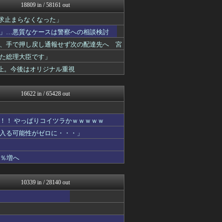
18809 in / 58161 out
おーるじゃんる
watch＠２ちゃんねる
求止まらなくなった」
かせまと！
」…悪質なケースは警察への相談検討
痛いニュース(ﾉ∀`)
アルファルファモザイク＠ネ...
、手で押し戻し通報せず次の配達先へ 宮
モッコスヌ〜ン
た総理大臣です」
日本第一！ニュース録
止。今後はオリジナル重視
アルファルファモザイク＠ネ...
キムチ速報
反日愚国 恨寓瘻
16622 in / 65428 out
NEWSまとめもりー｜2c...
軍事・ミリタリー速報☆彡
おーるじゃんる
！！ やっぱりコイツラかｗｗｗｗｗ
U-1 NEWS.
入る可能性がゼロに・・・」
政経ワロスまとめニュース♪
大艦巨砲主義！
ニュース30over
1％増へ
ふぇー速
watch＠２ちゃんねる
モナニュース
10339 in / 28140 out
痛いニュース(ﾉ∀`)
投資ちゃんねる
常識的に考えた
黒マッチョニュース