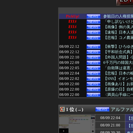
PickUp!
参観日の人権授業
ｵﾇﾇﾒ
「申し訳ないけど絵
ｵﾇﾇﾒ
【画像】例の美人
ｵﾇﾇﾒ
【速報】日本人
ｵﾇﾇﾒ
【悲報】コメ農家
08/09 22:12
【衝撃】ひろゆ
08/09 22:12
【平和祈念式典】
08/09 22:10
【外国人問題】小
08/09 22:09
6千万円の韓国大
08/09 22:05
「自衛隊は違憲
08/09 22:04
【悲報】日本の
08/09 22:02
【SNS】イオン
08/09 22:00
【画像あり】お前
08/09 22:00
【原爆の日】自称
08/09 22:00
〈満員山手線にベ
08/09 22:00
毛沢東に手紙を
08/09 21:55
長崎の語り部の男性
1 位 (→)
アルファ
08/09 21:50
池袋近くの1畳
08/09 21:44
お前らって｢本物
08/09 22:04
【
08/09 21:40
長崎平和式典 
08/09 21:00
【
08/09 21:40
【速報】経済崩壊
に
08/09 21:36
日産「ノートオー
08/09 20:30