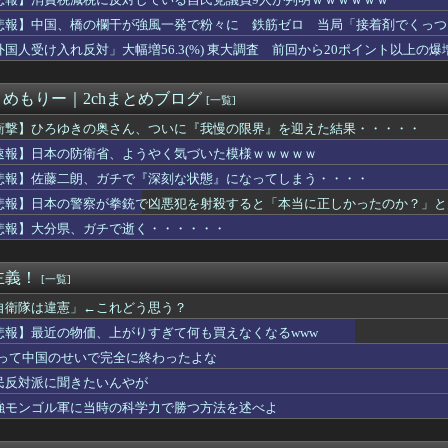
Tuberさん、日本で〇〇する動画を投稿して終わる・・・
トスリーパー堀、積む
悲報】中国、橋の欄干が強風一発で粉々に 鉄筋ゼロ 当局「接着剤でくっつ
、だまされちゃった。今度生れる時はアメリカへ生れるぞ」 ２２歳...
外国人受け入れ反対」大幅増56.3(%) 東大調査 前回から20ポイント以上の爆
民党都議が逮捕圧力！警察の忖度が明らかに
発明だよね
すいサイズになりました」→実質値上げでは！？ 物価上昇が続く中...
とめもりー｜2chまとめブログ
[一覧]
ンモニ、永住許可厳格化を批判 ジャーナリスト「永住権は生活の基...
wwwwwwww
衝撃】ひろゆきの奥さん、ついに『我慢の限界』を迎えた結果・・・・・
は赤信号でも右折できます」
速報】日本の防衛省、ようやく気づいた模様ｗｗｗｗｗ
NTZ全巻買ったんだが
悲報】佐藤二朗、ガチで『深刻な状態』になってしまう・・・・
ピードバンプで空転、進まずの動画が話題
ボロー礁を巡る問題で遂に米国参戦、まさかのこっち擁護であっち批...
悲報】日本の警察が拳銃で凶悪犯を射殺すると「本当に正しかったのか？」と
の消費税減税に反対している９人の自民党議員が全て判明！！！！ ...
悲報】大分県、ガチで逝く・・・・・・
のアニソン盆踊り批判「日本は品格落ちた」で大論争！過去の大麻発...
ンツをパクったり煽ってインプ稼ぎするアカウントの収益化停止。今...
に1000円以上だすの渋る理由ガチ不明ｗｗｗｗｗｗｗｗｗ
主義！
[一覧]
歳中国人がトクリュウ指示役で逮捕、実行役に「結束バンドで縛れ」...
爺ちゃん(84)、学生に『日本も核武装が必要』と言われびっくり
自衛隊は違憲」←これどう思う？
SNS年齢制限法案提出検討
悲報】最近の物価、上がりすぎて何も買えなくなるwww
コリアンへの名誉棄損、泉南市議に再び賠償命令 SNS投稿、攻撃...
Vって中国のせいで完全に終わったよな
してくんじゃね？ 〜 【中共を共産主義独裁から解放】「いずれ本...
察が拳銃で凶悪犯を射殺すると「本当に正しかったのか？」と疑われ...
民反対派に聞きたいんやが
本の被災地に10トンの支援物資を黙々と輸送して中国大使館が大声...
強モンゴル軍に当時の科学力で勝つ方法を述べよ
が手伝おうとしたら「勝手な事するな」と行政側に止められた！との...
語り部80代おじいちゃん、中学生に「核を持たないで日本を守れま...