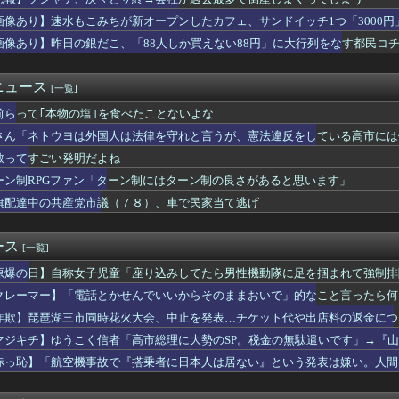
、ガチで逝く・・・・・・
火大会、開催中止を発表 場所時刻不明・許可なし・交通整理なし・...
画像あり】速水もこみちが新オープンしたカフェ、サンドイッチ1つ「3000円
三市同時花火」当然、開催中止を発表 主催「今後案内するので個別...
画像あり】昨日の銀だこ、「88人しか買えない88円」に大行列をなす都民コ
を働く官吏一家を殺害した男、指名手配されて警察が追跡するも農民...
党代表選、玉木雄一郎氏と30歳若手の一騎打ちへ → 榛葉幹事長...
産党市議（７８）、車で民家当て逃げ
ニュース
[一覧]
ネシアに「ドラえもん」が１６人いるｗｗｗｗｗｗｗｗｗｗｗ
前らって｢本物の塩｣を食べたことないよな
らシャインマスカット約200房を盗んだ無職の男逮捕 岡山
やめて仕事見つけろ。ラーメンを食え」議員らの投稿にバンス氏が猛...
さん「ネトウヨは外国人は法律を守れと言うが、憲法違反をしている高市には
省は、妻が「新幹線のほうが楽」と譲りません。私は車で節約したい...
教ってすごい発明だよね
に外国人審判への性接待疑惑＝韓国ネット「信じられない」「要求し...
の銀だこ、「88人しか買えない88円」に大行列をなす都民コチラ...
ーン制RPGファン「ターン制にはターン制の良さがあると思います」
藤被告、ガチでぶっ壊れてしまう
旗配達中の共産党市議（７８）、車で民家当て逃げ
市同時花火大会、中止を発表…チケット代や出店料の返金については...
後初の“マッサージ”報道に「疲れてるアピ？」とSNSでは一部か...
ブズとは何者か——禅僧に「弟子入り」した男が、自分で創った会社...
ース
[一覧]
】宮沢りえ『サンタフェ』保存で38歳講師を逮捕、令和の法改正で...
原爆の日】自称女子児童「座り込みしてたら男性機動隊に足を掴まれて強制排
昇を上回る賃上げを日本に定着させる」 国家公務員月給3.51％...
る場で騒ぐのは言語道断。原爆を落としたのは日本ではない」
です」靖国神社、境内におけるコスプレや軍装の禁止を発表！
クレーマー】「電話とかせんでいいからそのままおいで」的なこと言ったら何
ヤモンドの功罪、リアル、ひゃくえむ。などがKindle実質半額...
詐欺】琵琶湖三市同時花火大会、中止を発表…チケット代や出店料の返金につ
ちゃイカン」警視庁OBが明かす拳銃使用の葛藤…河内長野「2発で...
マジキチ】ゆうこく信者「高市総理に大勢のSP。税金の無駄遣いです」→『
メット狩り】暴走族の少年5人と父親を逮捕、因縁つけ暴行
山上君が犯人だとまだ思っておられるのですか？」ドヤ顔ポスト
税反対結構 ならば石破と河野は離党してケジメをつけろ
赤っ恥】「航空機事故で『搭乗者に日本人は居ない』という発表は嫌い。人間
75g摂ってるけど質問は？
「自分が気に入らないと思った」とノーダメージアピール
ヨク広島襲来… 地元民から「帰れ！」と罵声を浴びせられ、機動隊...