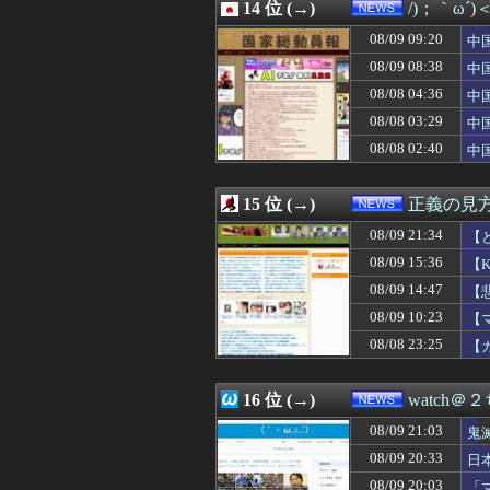
08/09 17:12
14 位 (→)
【謎】岡崎市の
/)；｀ω´
08/09 17:09
新入社員を土日
08/09 09:20
中
08/09 17:09
「アニソン盆祭り
国
08/09 17:07
08/09 08:38
ガチの高学歴達
中
08/09 17:03
未だに男が奢っ
時
08/08 04:36
中
08/09 17:00
トー横キッズ、
「
08/08 03:29
中
08/09 17:00
【ペット】なぜ人
蔽
08/09 17:00
【画像あり】お
08/08 02:40
中
08/09 17:00
【米国】「泣き言
と
08/09 17:00
【三峡ダム】全
15 位 (→)
正義の見
08/09 21:34
【
通
08/09 15:36
【
08/09 14:47
【
け
08/09 10:23
【
し
08/08 23:25
【
16 位 (→)
watch＠
08/09 21:03
鬼
08/09 20:33
日
08/09 20:03
「