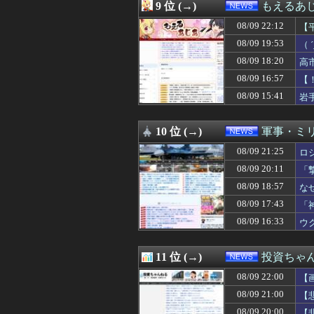
08/09 19:08
ターン制RPG
9 位 (→)
もえるあじあ
08/09 19:03
【動画】スシロ
08/09 22:12
08/09 19:00
【愛知】溺れかけ
【
08/09 19:00
古市憲寿、中居正
と
08/09 19:53
（
08/09 19:00
【悲報】高市政権
力
08/09 18:20
高
08/09 19:00
【画像あり】速水
を
08/09 19:00
【台湾】長崎式典
08/09 16:57
【
08/09 19:00
絵師「このイラス
08/09 15:41
岩
08/09 19:00
【43億円】ジ
08/09 18:59
【悲報】ファン付
08/09 18:57
なぜフランス人は
10 位 (→)
軍事・ミ
08/09 18:55
所得連動給付、公
08/09 21:25
ロ
08/09 18:50
テスラ、26年中
08/09 18:41
Amazon、楽
08/09 20:11
「
08/09 18:40
長崎市平和祈念式
08/09 18:57
な
08/09 18:33
女だけどバイト
08/09 18:33
08/09 17:43
例の「琵琶湖三
「
08/09 18:33
【悲報】高市、国
08/09 16:33
ウ
08/09 18:30
【？？？】渡邊渚
08/09 18:30
【悲報】無職35
08/09 18:29
「セルフレジは便
11 位 (→)
投資ちゃ
08/09 18:20
高市早苗さん（3
08/09 22:00
【
08/09 18:20
【韓国サッカー協会
08/09 18:15
3歳の記憶で語ら
08/09 21:00
【
08/09 18:13
台風15号｢チャ
08/09 20:00
【