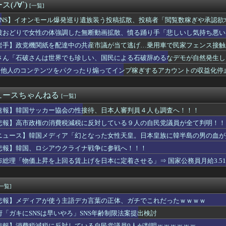
(ﾉ∀`)
[一覧]
本県知事「報道に強い不満・苦情が寄せられている」→TBSの報...
会が4人の日本人審判員を調査 韓国協会の性接待疑惑で
SNS】イオンモール爆発巡り遺族装う投稿拡散、投稿者「閲覧数稼ぎや承認欲
るMacBookいじってるやつって何やってんの？
波おどりで女性の体強調した無断動画拡散、憤る踊り手「悲しいし気持ち悪い
紙を配達中の共産市議が当て逃げ…乗用車で民家フェンス接触、手で...
金2000円」外国人観光客「2000円払えば喫煙できるってこ...
岩手】政党機関紙を配達中の共産市議が当て逃げ…乗用車で民家フェンス接触
晴れて米寿！」獄中日記が暴く上級国民の精神構造
さん「石破さんは世界でも珍しい、国民による石破辞めるなデモが自然発生し
、なぜか笑顔の若者がアニメ風に描かれ… 安保政策の大転換とのチ...
、他人のコンテンツをパクったり煽ってインプ稼ぎするアカウントの収益化停
人コスプレイヤー、ガチで可愛すぎるｗｗｗｗｗｗｗｗｗｗｗｗ 【...
費量が15年で急減 「1日中食べない」人も増加
〜 【悲報】高市政権の消費税減税に反対している9人の自民党議員...
ュースちゃんねる
[一覧]
朗、ガチで『深刻な状態』になってしまう・・・・
ちゃイカン」警視庁OBが明かす拳銃使用の葛藤…河内長野「2発で...
速報】韓国サッカー協会の性接待、日本人審判員４人も調査へ！！！
ナからのエネルギー施設攻撃で窮地のロシアを韓国が助けていたこと...
悲報】高市政権の消費税減税に反対している９人の自民党議員が全て判明！！
の道路が工事車両で封鎖、病院への送迎のために車をどかして欲しい...
崎原爆式典を欠席「長崎市が着席場所を”外交団エリア外にあえて配...
ニュース】韓国メディア「幻となった女性天皇。日本皇族に韓半島の男の血が
価、上がりすぎて何も買えなくなるwww
悲報】韓国、ロシアウクライナ戦争に参戦へ！！！
展したらお前らは皆クビになるわ」→未だかつてAIのせいで失業し...
市総理「物価上昇を上回る賃上げを日本に定着させる」⇒ 国家公務員月給3.5
有してけどアパート経営って儲かるのか？
めてくるわ」←これ何だったの？
電話とかせんでいいからそのままおいで」的なこと言ったら何とも有...
[一覧]
は世界でも珍しい、国民による石破辞めるなデモが自然発生した総理...
ゲ、次々とサ終→会社が過去最多で倒産しまくってしまう・・・
悲報】メディアが使う主語デカ言葉の正体、ガチでこれだったｗｗｗｗ
ン中に溺れ公務員の男性（46）死亡 田原市 現場はサーフィンで...
府「ガキにSNSは早いやろ」SNS年齢制限法案提出検討
の参加者格下げ 席が「使節団区域外」と抗議 「中国に追従...
悲報】消費税減税に反対している自民党議員9人が判明ｗｗｗｗｗｗ