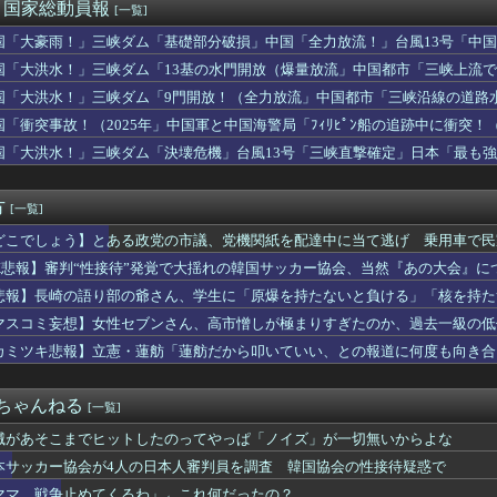
公務員、妻を連れてサーフィンに出かけた結果・・・
)＜国家総動員報
[一覧]
遊びに誘おうと思ってるんやけど普通に飲みとかでええんかな
国「大豪雨！」三峡ダム「基礎部分破損」中国「全力放流！」台風13号「中国
で日本の品格が落ちた」と酷評した元女優、「あんたが品格を語るの...
「台風同時上陸！（穀物生産が壊滅危機」→
の能力ヤバすぎワロタｗ
国「大洪水！」三峡ダム「13基の水門開放（爆量放流」中国都市「三峡上流
て当たり前なのってマジで謎なんやが
氾濫危機」台風13号「中国本土上陸（画像」→
国「大洪水！」三峡ダム「9門開放！（全力放流」中国都市「三峡沿線の道路
大人に失望「悩み相談しても○○されて終わり。傷つくだけ」
緊急放流に合わせて開門（土砂崩れ発生」→
国「衝突事故！（2025年」中国軍と中国海警局「ﾌｨﾘﾋﾟﾝ船の追跡中に衝突！（
間は自らネコの「下僕」になるのか? 重度の愛猫ロス経験の東大教...
」日本「隠蔽された事実報道！（2026年」→
前らはこの「ハンバーグ定食」にいくら払える？
国「大洪水！」三峡ダム「決壊危機」台風13号「三峡直撃確定」日本「最も強
やめて仕事見つけろ。ラーメンを食え」議員らの投稿にバンス氏が猛...
15号「中国本土でぶつかり合う（前代未聞」→
開放流で下流パニック！ダムの存在意義を問う
方
[一覧]
どこでしょう】とある政党の市議、党機関紙を配達中に当て逃げ 乗用車で民
報せず次の配達先へ その後議会出席
K悲報】審判“性接待”発覚で大揺れの韓国サッカー協会、当然『あの大会』に
悲報】長崎の語り部の爺さん、学生に「原爆を持たないと負ける」「核を持た
る…西日本新聞社説「愚かな核抑止論を許さぬ」
マスコミ妄想】女性セブンさん、高市憎しが極まりすぎたのか、過去一級の低
まう 想像の10倍低俗
カミツキ悲報】立憲・蓮舫「蓮舫だから叩いていい、との報道に何度も向き合
２ちゃんねる
[一覧]
滅があそこまでヒットしたのってやっぱ「ノイズ」が一切無いからよな
本サッカー協会が4人の日本人審判員を調査 韓国協会の性接待疑惑で
ママ、戦争止めてくるわ」←これ何だったの？