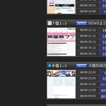
08/09 20:00
人気外国人You
08/09 20:00
【悲報】ショー
08/08 18:51
【
08/09 20:00
【歴史】「ああァ
08/08 16:00
「
08/09 20:00
【池袋暴走】自
08/09 19:56
宗教ってすごい
08/09 19:55
上げ底で「食べや
7 位 (→)
NEWSま
08/09 19:53
（ ´_ゝ`）サ
08/09 19:43
08/09 22:12
働きたくないwww
【
08/09 19:42
中国人「中国で
08/09 21:12
【
08/09 19:41
安かったからGA
08/09 20:12
【
08/09 19:40
中国製EVがス
08/09 19:40
【速報】中比スカ
08/09 19:12
【
08/09 19:33
【悲報】高市政権
08/09 18:12
【
08/09 19:33
【悲報】高樹沙耶
08/09 19:31
X、他人のコンテ
08/09 19:30
日本人がラーメン
8 位 (→)
大艦巨砲
08/09 19:30
【新宿強盗】18
08/09 22:05
08/09 19:29
長崎の語り部のお
「
08/09 19:21
高市首相 子供の
08/09 20:05
【
08/09 19:20
【大阪高裁】在日
08/09 15:05
E
08/09 19:15
習近平潰せば分裂
08/09 19:12
【悲報】日本の警
08/09 12:05
移
08/09 19:10
【速報】中国、熊
08/09 09:05
最
08/09 19:09
熊本避難所で大工
08/09 19:08
【原爆の日】被爆