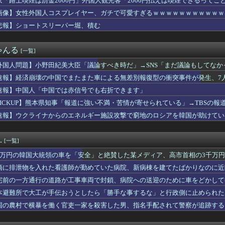
京「路上喫煙は罰金2000円」外国人観光客「2000円払えば喫煙できるってこ
子持ち家マイカー持ち貯金1000万貯まる
画像】女性外国人コスプレイヤー、ガチで可愛すぎるｗｗｗｗｗｗｗｗｗｗｗｗ 【Pi
とある政党の市議、党機関紙を配達中に当て逃げ 乗用車で民家のフ...
ろう！」マッマ「結果見せてみ？」
悲報】ショートスリーパー堀、積む
人に失望「相談しても具体的に何もしてくれなくて傷つく。福祉は自...
にNATO加盟国を攻撃か、プーチン大統領が追い詰められ…米情報...
ゃんる
[一覧]
ッカー協会の性接待、日本人審判員４人も調査へ！！！
観光2日目」、ガチで行く所がない
外国人問題】小野田紀美大臣「議論すべき時だ」→SNS「まだ議論もしてなかっ
防衛省、ようやく気づいた模様ｗｗｗｗｗ
す」めちゃくちゃ仕事していた！
速報】経済崩壊の中国でまたまた車による無差別報復型の衝突事件が発生、7
「中国では赤信号でも右折できます」
れた看護師が勤めていた病院、新病棟を建てたばかりなのに近隣住民...
速報】中国人「中国では赤信号でも右折できます」
スリーパー堀大輔さん、寝る → ｗｗｗｗｗｗｗｗｗｗｗｗｗｗｗ...
PICKUP】熊本県知事「報道に強い不満・苦情が寄せられている」→TBSの
やりたい。人生を変えるために
速報】ウクライナからのエネルギー施設攻撃で窮地のロシアを韓国が助けてい
torolaのスマホ、ポンコツすぎる
がロシア行き」
でヒットしたのってやっぱ「ノイズ」が一切無いからよな
アが使う主語デカ言葉の正体、ガチでこれだったｗｗｗｗ
.
[一覧]
の体強調した無断動画拡散、憤る踊り手「悲しいし気持ち悪い」…悪...
で彼女を作る方法教える
千万円の韓国大統領の車を「安全」と絶賛した某メディア、高市首相の3千万
揺らぐ信認 積極財政に「日本売り」危機 高市政権「悲願」に固執
滴に排泄物を入れた看護師が勤めていた病院、新病棟を建てたばかりなのに近
メを大量に食べて水を飲むと腹が膨らむって本当？実際にやってみる...
でも一日中ずっと山本太郎ガーれいわガーと何やら喚いてる狂人いる...
宅前の一方通行の道路が工事車両で封鎖、病院への送迎のために車をどかして
「物価」、上がりすぎて何も買えなくなるｗｗｗｗｗ
本避難所で大工が手伝おうとしたら「勝手な事するな」と行政側に止められた
、だまされちゃった。今度生れる時はアメリカへ生れるぞ」 ２２歳...
果……
国の農村で横暴を働く官吏一家を殺害した男、指名手配されて警察が追跡する
らわれ姿が見えない」八街市の男性（38）波にさらわれ死亡 交際...
…ソフトバンク、端末2年レンタル改悪へ“塗装はがれ”でも2.2...
は外国人は法律を守れと言うが、憲法違反をしている高市には何も言...