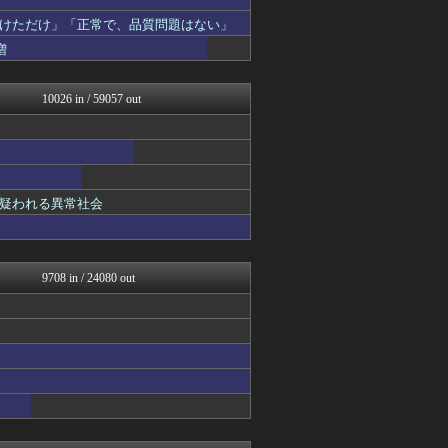
オレ的ゲーム速報＠刃
アルファルファモザイク＠ネ...
けただけ」「正常で、品質問題はない」
みそパンNEWS
増
モッコスヌ〜ン
まとめたニュース
国難にあってもの申す！！
10026 in / 59057 out
もえるあじあ(･∀･)
ふぇー速
かせまと！
理想ちゃんねる
にゅーすアルー！
おーるじゃんる
疑われる異常社会
あじあニュースちゃんねる
watch＠２ちゃんねる
痛いニュース(ﾉ∀`)
アルファルファモザイク＠ネ...
9708 in / 24080 out
モッコスヌ〜ン
日本第一！ニュース録
かせまと！
キムチ速報
反日愚国 恨寓瘻
NEWSまとめもりー｜2c...
おーるじゃんる
U-1 NEWS.
政経ワロスまとめニュース♪