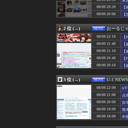
東
08/09 21:35
年収380万で妻
08/09 20:20
【
08/09 21:34
【どこでしょう】
08/09 20:00
08/09 21:33
ワイ「ニーサや
【
08/09 21:29
トー横キッズ、大
08/09 21:25
ロシアが数年以内
2 位 (→)
おーるじ
08/09 21:20
【速報】韓国サ
08/09 21:13
【悲報】「東京
08/09 22:10
【
08/09 21:12
【速報】日本の
で
08/09 21:40
【
08/09 21:10
【速報】中国人
08/09 21:09
点滴に排泄物を入
08/09 21:10
【
08/09 21:08
【速報】ショート
08/09 20:40
【
08/09 21:05
プログラミング
08/09 20:10
【
08/09 21:03
ワイが購入したMo
ン
08/09 21:03
鬼滅があそこま
08/09 21:02
【悲報】メディ
3 位 (→)
U-1 NEWS
08/09 21:01
阿波おどりで女性
08/09 21:00
真面目にLINE
08/09 22:09
6
08/09 21:00
財源なき減税、
08/09 21:09
点
08/09 21:00
女性「増えるワカ
08/09 21:00
08/09 20:09
政治関係ないスレ
自
08/09 21:00
【悲報】最近の
08/09 19:09
熊
08/09 21:00
【悲報】「ああァ
結
08/09 18:09
中
08/09 21:00
【千葉】「波にさ
08/09 20:55
返却査定の厳格化
08/09 20:44
パさん「ネトウヨ