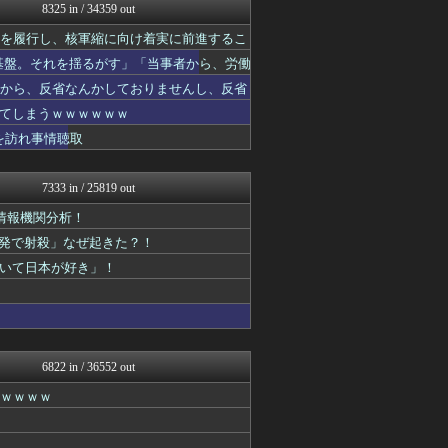
まとめたニュース
8325 in / 34359 out
watch＠２ちゃんねる
務を履行し、核軍縮に向け着実に前進するこ
痛いニュース(ﾉ∀`)
アルファルファモザイク＠ネ...
の基盤。それを揺るがす」「当事者から、労働
黒マッチョニュース
ヘイトがより進んでしまう」
すから、反省なんかしておりませんし、反省
投資ちゃんねる
みそパンNEWS
てしまうｗｗｗｗｗｗ
オレ的ゲーム速報＠刃
を訪れ事情聴取
モッコスヌ〜ン
かせまと！
軍事・ミリタリー速報☆彡
7333 in / 25819 out
国難にあってもの申す！！
情報機関分析！
ゆめ痛 -自動車まとめブロ...
かせまと！
2発で射殺」なぜ起きた？！
にゅーすアルー！
いて日本が好き」！
ふぇー速
かせまと！
watch＠２ちゃんねる
アルファルファモザイク＠ネ...
モッコスヌ〜ン
日本第一！ニュース録
6822 in / 36552 out
もえるあじあ(･∀･)
ｗｗｗｗｗ
キムチ速報
反日愚国 恨寓瘻
理想ちゃんねる