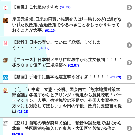
【画像】これ超おすすめ
(02:39)
岸田元首相､日米の円買い協調介入は｢一時しのぎに過ぎな
い｣｢財政政策､金融政策でやるべきことをしっかりやって
おくことが大事｣
(02:13)
【悲報】日本の歴史、ついに『崩壊』してしま
う・・・・・
(02:12)
【ニュース】日本製メモリに世界中から注文殺到！！！ １
兆５０００億円で工場増築へ
(02:07)
【動画】手術中に熊本地震直撃やばすぎ！！！！！
(02:03)
（ ´_ゝ`）中道・立憲・公明、国会内で「熊本地震対策本
部会議」各省庁からヒアリング・現地から意見聴取「パー
ティション、人手、宿泊施設の不足や、外国人実習生の
方々にも対応してほしい」今日の午後、政府に要望書を提
出
(02:02)
【怒り】自宅の隣が突然民泊に…騒音や誤配達で住民から
悲鳴 特区民泊を導入した東京・大田区で苦情が5倍に
(02:00)