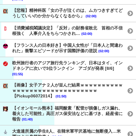
【悲報】精神科医「女の子が泣くのは、ムカつきすぎてど
うしていいのか分からなくなるから」
(02:00)
【消費減税閣議決定】「反対」の財務省敗北 首相の不信
根強く 人事介入をちらつかされ…
(02:00)
【フランス人の日本好き】中国人女性が「日本人と間違わ
れた」衝撃エピソードが示す国際評価の逆説
(02:00)
欧州旅行者のアジア旅行先ランキング、日本はタイ、イン
ドネシアに次いで3位ランクイン アゴダが発表 [8/6]
(01:55)
【画像】女子アナ２人が並んだ結果ｗｗｗｗｗｗｗｗｗｗ
ｗｗｗｗｗｗｗｗｗｗｗｗｗｗｗｗｗｗｗｗ
【Pickup06072014】
(01:50)
【イオンモール熊本】福岡酸素「配管が損傷しガス漏れ、
着火した可能性」高圧ガス保安法などに基づき、経産省に
報告
(01:40)
大進連所属の学生8人、在韓米軍平沢基地に無断侵入…米