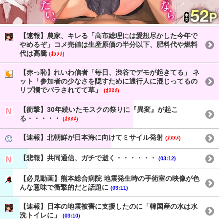
【速報】農家、キレる「高市総理には愛想尽かした今年で
やめるぞ」コメ売値は生産原価の半分以下、肥料代や燃料
代は高騰
(ｵﾇﾇﾒ)
【赤っ恥】れいわ信者「毎日、渋谷でデモが起きてる」 ネ
ット「参加者の少なさを隠すために通行人に混じってるの
リプ欄でバラされてて草」
(ｵﾇﾇﾒ)
【衝撃】30年続いたモスクの祭りに『異変』が起こ
る・・・・・
(ｵﾇﾇﾒ)
【速報】北朝鮮が日本海に向けてミサイル発射
(ｵﾇﾇﾒ)
【悲報】共同通信、ガチで逝く・・・・・・
(03:12)
【必見動画】熊本総合病院 地震発生時の手術室の映像が色
んな意味で衝撃的だと話題に
(03:11)
【速報】日本の地震被害に支援したのに「韓国産の水は水
洗トイレに」
(03:10)