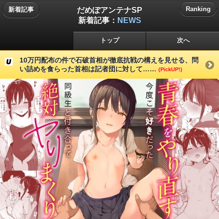
だめぽアンテナSP
Ranking
新着記事
新着記事：
NEWS
トップ
次へ
10万円配布の件で石破首相が徹底抗戦の構えを見せる、問
い詰めを食らった首相は記者団に対して……
(PickUP!)