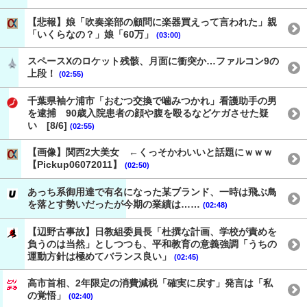
【悲報】娘「吹奏楽部の顧問に楽器買えって言われた」親
「いくらなの？」娘「60万」
(03:00)
スペースXのロケット残骸、月面に衝突か…ファルコン9の
上段！
(02:55)
千葉県袖ケ浦市「おむつ交換で噛みつかれ」看護助手の男
を逮捕 90歳入院患者の顔や腹を殴るなどケガさせた疑
い [8/6]
(02:55)
【画像】関西2大美女 ←くっそかわいいと話題にｗｗｗ
【Pickup06072011】
(02:50)
あっち系御用達で有名になった某ブランド、一時は飛ぶ鳥
を落とす勢いだったが今期の業績は……
(02:48)
【辺野古事故】日教組委員長「杜撰な計画、学校が責めを
負うのは当然」としつつも、平和教育の意義強調「うちの
運動方針は極めてバランス良い」
(02:45)
高市首相、2年限定の消費減税「確実に戻す」発言は「私
の覚悟」
(02:40)