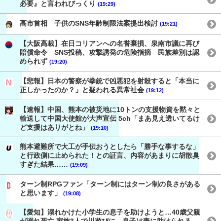
必要』と言われびっくり
(19:29)
高市首相 子供のSNS年齢制限法案提出検討
(19:21)
【大阪高裁】在日コリアンへの名誉棄損、泉南市議に再び
賠償命令 SNS投稿、攻撃誘発の危険指摘 民族差別は認
められず
(19:20)
【悲報】日本の警察が拳銃で凶悪犯を射殺すると「本当に
正しかったのか？」と疑われる異常社会
(19:12)
【速報】中国、熊本の被災地に10トンの支援物資を黙々と
輸送して中国大使館が大声宣伝 5ch「まあ見え透いてるけ
ど支援はありがとね」
(19:10)
熊本避難所で大工が手伝おうとしたら「勝手な事するな」
と行政側に止められた！との証言、内容があまりに胡散臭
すぎた結果……
(19:09)
ターン制RPGファン「ターン制にはターン制の良さがある
と思います」
(19:08)
【愛知】溺れかけた小学生の息子を助けようと…40歳父親