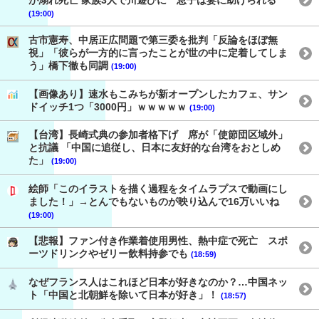
が溺れ死亡 家族3人で川遊びに 息子は妻に助けられる
(19:00)
古市憲寿、中居正広問題で第三委を批判「反論をほぼ無
視」「彼らが一方的に言ったことが世の中に定着してしま
う」橋下徹も同調
(19:00)
【画像あり】速水もこみちが新オープンしたカフェ、サン
ドイッチ1つ「3000円」ｗｗｗｗｗ
(19:00)
【台湾】長崎式典の参加者格下げ 席が「使節団区域外」
と抗議 「中国に追従し、日本に友好的な台湾をおとしめ
た」
(19:00)
絵師「このイラストを描く過程をタイムラプスで動画にし
ました！」→とんでもないものが映り込んで16万いいね
(19:00)
【悲報】ファン付き作業着使用男性、熱中症で死亡 スポ
ーツドリンクやゼリー飲料持参でも
(18:59)
なぜフランス人はこれほど日本が好きなのか？…中国ネッ
ト「中国と北朝鮮を除いて日本が好き」！
(18:57)