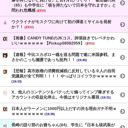
爆を持たないと負ける」と言われびっくり！ 被団協代表
（85）も中学生に「核を持たないで日本を守れますか」と
問われ危機感
(ｵﾇﾇﾒ)
ウクライナがモスクワに向けて初の弾道ミサイルを発射
か？！
(ｵﾇﾇﾒ)
【画像】CANDY TUNEのJKコス、誇張抜きでレベチかわ
いいｗｗｗｗｗｗ 【Pickup08082959】
(ｵﾇﾇﾒ)
【速報】中比スカボロー礁を巡る問題で遂に米国参戦、ま
さかのこっち擁護であっち批判！！
(19:40)
【悲報】高市政権の消費税減税に反対している９人の自民
党議員が全て判明！！！！ やっぱりコイツラかｗｗｗｗｗ
(19:33)
X、他人のコンテンツをパクったり煽ってインプ稼ぎする
アカウントの収益化停止。今後はオリジナル重視
(19:31)
日本人がラーメンに1000円以上だすの渋る理由ガチ不明ｗ
ｗｗｗｗｗｗｗｗ
(19:30)
長崎の語り部のお爺ちゃん(84)、学生に『日本も核武装が