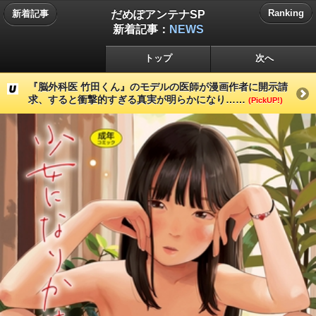
だめぽアンテナSP
Ranking
新着記事
新着記事：
NEWS
トップ
次へ
『脳外科医 竹田くん』のモデルの医師が漫画作者に開示請
求、すると衝撃的すぎる真実が明らかになり……
(PickUP!)