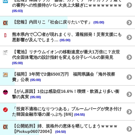
の審判への性接待がバレ大炎上大騒ぎにｗｗｗｗｗｗｗｗ
(05:03)
【悲報】内田りこ「社会に戻りたいです」
(05:00)
熊本県内で◯◯者が現れまくり、通報頻発！災害支援にも
悪影響が及んでしまう…
(05:00)
【電池】リチウムイオンの移動速度が最大1万倍に？次世
代全固体電池の設計指針を変える分子レベルの新発見
(05:00)
【福岡】3年間で2億6500万円 福岡県議会「海外視察
費」公表
(05:00)
【がん原因】1位は感染症16.6%！喫煙・飲酒より多い衝
撃の真実
(05:00)
「投資不適格になりつつある」ブルームバーグが突き付け
た韓国金融市場の崖っぷち [8/6]
(04:55)
【公開処刑】姉、規格外の恵体を晒してしまうｗｗｗｗ
【Pickup06072004】
(04:50)