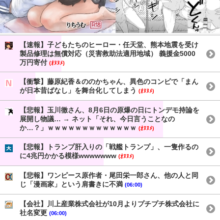
【速報】子どもたちのヒーロー・任天堂、熊本地震を受け
製品修理は無償対応（災害救助法適用地域） 義援金5000
万円寄付
(ｵﾇﾇﾒ)
【衝撃】藤原紀香＆ののかちゃん、異色のコンビで「まん
が日本昔ばなし」を舞台化してしまう
(ｵﾇﾇﾒ)
【悲報】玉川徹さん、8月6日の原爆の日にトンデモ持論を
展開し物議… → ネット「それ、今日言うことなの
か…？」ｗｗｗｗｗｗｗｗｗｗｗｗｗ
(ｵﾇﾇﾒ)
【悲報】トランプ肝入りの「戦艦トランプ」、一隻作るの
に4兆円かかる模様wwwwwww
(ｵﾇﾇﾒ)
【悲報】ワンピース原作者・尾田栄一郎さん、他の人と同
じ「漫画家」という肩書きに不満
(06:00)
【会社】川上産業株式会社が10月よりプチプチ株式会社に
社名変更
(06:00)