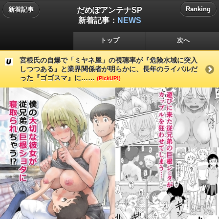
だめぽアンテナSP
Ranking
新着記事
新着記事：
NEWS
トップ
次へ
宮根氏の自爆で「ミヤネ屋」の視聴率が『危険水域に突入
しつつある』と業界関係者が明らかに、長年のライバルだ
った『ゴゴスマ』に……
(PickUP!)