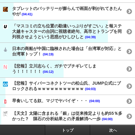
タブレットのバッテリーが膨らんで画面が剥がれてきたん
やが
(04:41)
「マスコミの立ち位置の勘違いっぷりがすごい」と報ステ
大越キャスターの台詞に視聴者絶句、高市とトランプを同
列視させようという思惑がひしひしと
(04:39)
日本の商船が中国に臨検された場合は「台湾軍が対応」と
台湾軍トップ！
(04:19)
【悲報】立川志らく、ガチでブチギレてしま
う！！！！！！
(04:12)
【悲報】サイバーコネクトツーの松山氏、JUMP公式にブ
ロックされるｗｗｗｗｗｗｗｗｗｗｗ
(04:03)
早食いしてる奴、マジでヤバイぞ・・・
(04:00)
【天文】太陽に含まれる「銀」は従来推定よりも約55％多
かった？ 隕石の分析結果との矛盾解消へ一歩
(04:00)
トップ
次へ