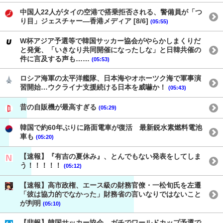
中国人22人がタイの空港で搭乗拒否される、警備員が「つ
り目」ジェスチャー―香港メディア [8/6]
(05:55)
W杯アジア予選等で韓国サッカー協会がやらかしまくりだ
と発覚、「いきなり共同開催になったしな」と日韓共催の
件に言及する声も……
(05:53)
ロシア海軍の太平洋艦隊、日本海やオホーツク海で軍事演
習開始…ウクライナ支援続ける日本を威嚇か！
(05:43)
昔の自販機が最高すぎる
(05:29)
韓国で約60年ぶりに路面電車が復活 最新鋭水素燃料電池
車も
(05:20)
【速報】『有吉の夏休み』、とんでもない発表をしてしま
う！！！！！
(05:12)
【速報】高市政権、エース級の財務官僚・一松旬氏を左遷
「彼は協力的でなかった」財務省の言いなりではないこと
が判明
(05:10)
【悲報】韓国サッカー協会、ガチでワールドカップ予選で