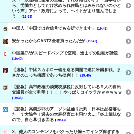
スト「永住権は生活の基盤。それを揺るがす」「当事者か
ら、労働力としてだけ求められ住民とはみられないのかと
いう声」アナ「政府によって、ヘイトがより進んでしま
う」
(19:53)
中国人「中国では赤信号でも右折できます」
(19:42)
安かったからGANTZ全巻買ったんだが
(19:41)
中国製EVがスピードバンプで空転、進まずの動画が話題
(19:40)
【速報】中比スカボロー礁を巡る問題で遂に米国参戦、ま
さかのこっち擁護であっち批判！！
(19:40)
【悲報】高市政権の消費税減税に反対している９人の自民
党議員が全て判明！！！！ やっぱりコイツラかｗｗｗｗｗ
(19:33)
【悲報】高樹沙耶のアニソン盆踊り批判「日本は品格落ち
た」で大論争！過去の大麻発言にも飛び火…「炎上気味な
ので」自ら幕引き図る
(19:33)
X、他人のコンテンツをパクったり煽ってインプ稼ぎする