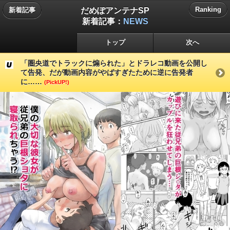
だめぽアンテナSP
Ranking
新着記事
新着記事：
NEWS
トップ
次へ
「圏央道でトラックに煽られた」とドラレコ動画を公開し
て告発、だが動画内容がやばすぎたために逆に告発者
に……
(PickUP!)