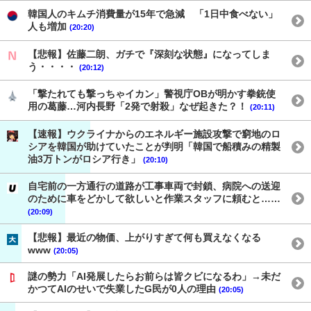
韓国人のキムチ消費量が15年で急減 「1日中食べない」
人も増加
(20:20)
【悲報】佐藤二朗、ガチで『深刻な状態』になってしま
う・・・・
(20:12)
「撃たれても撃っちゃイカン」警視庁OBが明かす拳銃使
用の葛藤…河内長野「2発で射殺」なぜ起きた？！
(20:11)
【速報】ウクライナからのエネルギー施設攻撃で窮地のロ
シアを韓国が助けていたことが判明「韓国で船積みの精製
油3万トンがロシア行き」
(20:10)
自宅前の一方通行の道路が工事車両で封鎖、病院への送迎
のために車をどかして欲しいと作業スタッフに頼むと……
(20:09)
【悲報】最近の物価、上がりすぎて何も買えなくなる
www
(20:05)
謎の勢力「AI発展したらお前らは皆クビになるわ」→未だ
かつてAIのせいで失業したG民が0人の理由
(20:05)