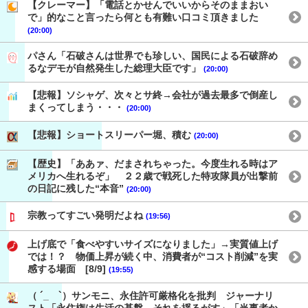
【クレーマー】「電話とかせんでいいからそのままおい
で」的なこと言ったら何とも有難い口コミ頂きました
(20:00)
パさん「石破さんは世界でも珍しい、国民による石破辞め
るなデモが自然発生した総理大臣です」
(20:00)
【悲報】ソシャゲ、次々とサ終→会社が過去最多で倒産し
まくってしまう・・・
(20:00)
【悲報】ショートスリーパー堀、積む
(20:00)
【歴史】「ああァ、だまされちゃった。今度生れる時はア
メリカへ生れるぞ」 ２２歳で戦死した特攻隊員が出撃前
の日記に残した“本音”
(20:00)
宗教ってすごい発明だよね
(19:56)
上げ底で「食べやすいサイズになりました」→実質値上げ
では！？ 物価上昇が続く中、消費者が“コスト削減”を実
感する場面 [8/9]
(19:55)
（ ´_ゝ`）サンモニ、永住許可厳格化を批判 ジャーナリ