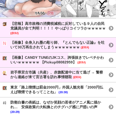
【悲報】高市政権の消費税減税に反対している９人の自民
党議員が全て判明！！！！ やっぱりコイツラかｗｗｗｗｗ
(ｵﾇﾇﾒ)
【画像】全身入れ墨の彫り師、『とんでもない正論』を吐
いて30万再生されてしまうｗｗｗｗｗｗｗ
(ｵﾇﾇﾒ)
【画像】CANDY TUNEのJKコス、誇張抜きでレベチかわ
いいｗｗｗｗｗｗ 【Pickup08082959】
(ｵﾇﾇﾒ)
岩手県宮古市議（共産）、赤旗配達中に当て逃げ → 警察
から連絡が来て宮古署を訪れ事情聴取
(ｵﾇﾇﾒ)
東京「路上喫煙は罰金2000円」外国人観光客「2000円払
えば喫煙できるってことね」
(20:30)
防衛白書の表紙は、なぜか笑顔の若者がアニメ風に描か
れ… 安保政策の大転換とのチグハグ感に戸惑いの声
(20:29)