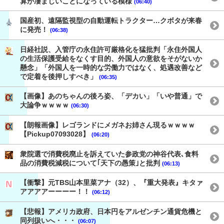
算が凄まじいことになっている模様
(06:40)
国産初、遠隔監視型の自動運転トラクター…クボタが来春
に発売！
(06:38)
日経社説、入管庁の永住許可厳格化を猛批判「永住外国人
の生活保護受給をなくす目的、外国人の意欲をそがないか
懸念」「外国人を一時的な労働力ではなく、処遇改善など
で定着を後押しすべき」
(06:35)
【画像】あのちゃんの後ろ姿、「デカい」「いや普通」で
大論争ｗｗｗｗ
(06:30)
【朗報画像】レゴランドにメガネお姉さん現るｗｗｗｗ
【Pickup07093028】
(06:20)
衆院選で消費税廃止を訴えていた参政党の神谷代表､食料
品の消費税減税について｢天下の愚策｣と批判
(06:13)
【衝撃】元TBS山本里菜アナ（32）、『重大発表』キタァ
アアアアーーーー！！
(06:12)
【悲報】アメリカ政府、日本円をアルゼンチン通貨危機と
同列扱いへ・・・
(06:07)