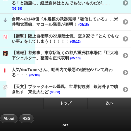
る！と話題に、経歴自体はとんでもないものだが……
(05:39)
台湾への140億ドル規模の武器売却「確信している」 …米
共和党重鎮、マコール議員が表明！
(05:15)
【衝撃】陸上自衛隊の22歳陸士長、空き家で『とんでもな
い事』をしてしまう！！！！！
(05:12)
【速報】都知事、東京駅近くの都八重洲駐車場に「巨大地
下シェルター」整備を正式表明
(05:10)
人気YouTuberさん、動画内で最悪の秘密がバレて終わ
る・・・
(05:00)
【天文】ブラックホール爆風、世界初観測 銀河外まで噴
き出す 東北大など
(05:00)
トップ
次へ
About
RSS
orz