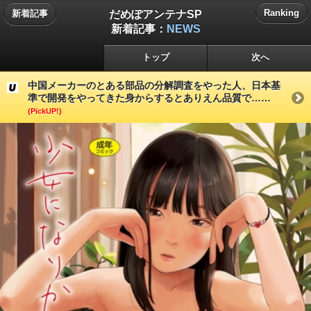
だめぽアンテナSP
Ranking
新着記事
新着記事：
NEWS
トップ
次へ
中国メーカーのとある部品の分解調査をやった人、日本基
準で開発をやってきた身からするとありえん品質で……
(PickUP!)