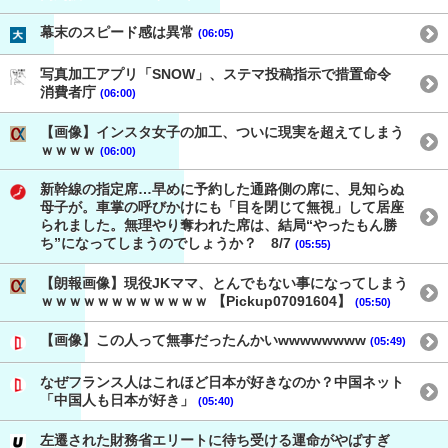
幕末のスピード感は異常
(06:05)
写真加工アプリ「SNOW」、ステマ投稿指示で措置命令
消費者庁
(06:00)
【画像】インスタ女子の加工、ついに現実を超えてしまう
ｗｗｗｗ
(06:00)
新幹線の指定席…早めに予約した通路側の席に、見知らぬ
母子が。車掌の呼びかけにも「目を閉じて無視」して居座
られました。無理やり奪われた席は、結局“やったもん勝
ち”になってしまうのでしょうか？ 8/7
(05:55)
【朗報画像】現役JKママ、とんでもない事になってしまう
ｗｗｗｗｗｗｗｗｗｗｗｗ 【Pickup07091604】
(05:50)
【画像】この人って無事だったんかいwwwwwwww
(05:49)
なぜフランス人はこれほど日本が好きなのか？中国ネット
「中国人も日本が好き」
(05:40)
左遷された財務省エリートに待ち受ける運命がやばすぎ