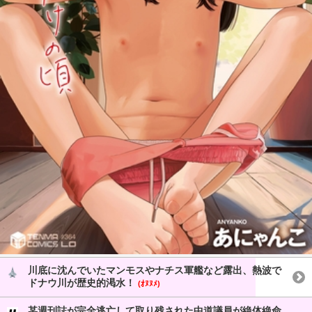
川底に沈んでいたマンモスやナチス軍艦など露出、熱波で
ドナウ川が歴史的渇水！
(ｵﾇﾇﾒ)
某週刊誌が完全逃亡して取り残された中道議員が絶体絶命