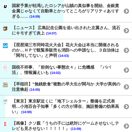
国家予算が枯渇したロシアが山賊の真似事を開始、金銀貴
金属じゃなくて自動車とかってところがリアリティありす
ぎる……
(14:09)
【ニュース】 広島記念公園を追い出された左翼さん、流石
にキモすぎて炎上
(14:07)
【琵琶湖三市同時花火大会】花火大会は本当に開催される
のか…ＨＰで観覧券販売も消防への申請なし、３自治体は
「関与してない」と声明
(14:03)
国税不祥事、「前例ない事態次々」に危機感 「パパ
活」、情報漏えいも
(14:02)
【早稲田】“無銭飲食”複数の早大生が関与か 大学が異例の
注意喚起
(14:00)
【東京】東京駅近くに「地下シェルター」整備を正式表
明…小池百合子知事「多くの方が滞在、施設整備の効果高
い」
(14:00)
【画像】クソ親「うちの子には絶対にゲームさせないしテ
レビも見させない！！！！！」
(13:59)