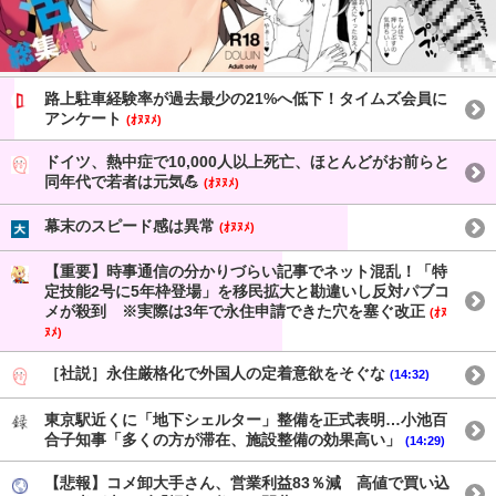
路上駐車経験率が過去最少の21%へ低下！タイムズ会員に
アンケート
(ｵﾇﾇﾒ)
ドイツ、熱中症で10,000人以上死亡、ほとんどがお前らと
同年代で若者は元気💪
(ｵﾇﾇﾒ)
幕末のスピード感は異常
(ｵﾇﾇﾒ)
【重要】時事通信の分かりづらい記事でネット混乱！「特
定技能2号に5年枠登場」を移民拡大と勘違いし反対パブコ
メが殺到 ※実際は3年で永住申請できた穴を塞ぐ改正
(ｵﾇ
ﾇﾒ)
［社説］永住厳格化で外国人の定着意欲をそぐな
(14:32)
東京駅近くに「地下シェルター」整備を正式表明…小池百
合子知事「多くの方が滞在、施設整備の効果高い」
(14:29)
【悲報】コメ卸大手さん、営業利益83％減 高値で買い込