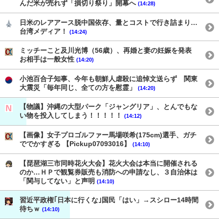
んだ米が売れず「損切り祭り」開幕へ
(14:28)
日米のレアアース脱中国依存、量とコストで行き詰まり…
台湾メディア！
(14:24)
ミッチーこと及川光博（56歳）、再婚と妻の妊娠を発表
お相手は一般女性
(14:20)
小池百合子知事、今年も朝鮮人虐殺に追悼文送らず 関東
大震災「毎年同じ、全ての方を慰霊」
(14:20)
【物議】沖縄の大型パーク「ジャングリア」、とんでもな
い物を投入してしまう！！！！！
(14:12)
【画像】女子プロゴルファー馬場咲希(175cm)選手、ガチ
ででかすぎる 【Pickup07093016】
(14:10)
【琵琶湖三市同時花火大会】花火大会は本当に開催される
のか…ＨＰで観覧券販売も消防への申請なし、３自治体は
「関与してない」と声明
(14:10)
習近平政権｢日本に行くな｣国民「はい」→スシロー14時間
待ちｗ
(14:10)