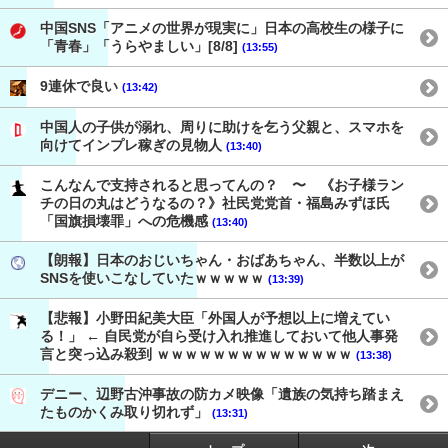
中国SNS「アニメの世界が現実に」日本の高校生の様子に
「青春」「うらやましい」[8/8]
(13:55)
9連休で良い
(13:42)
中国人の子供が溺れ、周りに助けを乞う父親と、スマホを
向けてインプレ稼ぎの見物人
(13:40)
こんなんで支持されると思ってんの？ 〜 《お子様ラン
チの日の丸はどうなるの？》社民党党首・福島みずほ氏
「国旗損壊罪」への危機感
(13:40)
【朗報】日本のおじいちゃん・おばあちゃん、半数以上が
SNSを使いこなしていたｗｗｗｗｗ
(13:39)
【悲報】小野田紀美大臣「外国人が予想以上に増えてい
る！」 ← 自民党が自ら受け入れ推進しておいて他人事発
言と突っ込み殺到 ｗｗｗｗｗｗｗｗｗｗｗｗｗｗ
(13:38)
デニー、辺野古沖事故の防カメ映像「遺族の気持ち踏まえ
たものかくみ取り切れず」
(13:31)