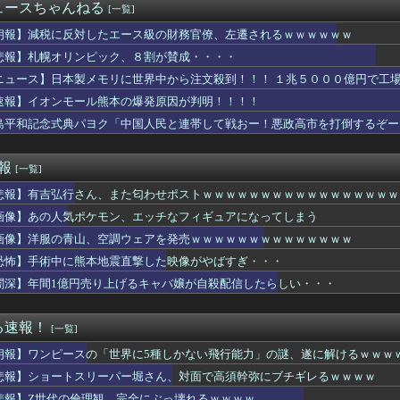
百田代表、甲子園でインドネシア人が始球式登場に怒り「甲子園を政...
ュースちゃんねる
[一覧]
「葛葉」ってどう思う？「気の良いお兄ちゃん」
セントアイル北征編のルブルムドラゴン・ペレキュス・アルケニーC...
朗報】減税に反対したエース級の財務官僚、左遷されるｗｗｗｗｗｗ
RG「ストライクフリーダムガンダム ディアクティブモード」ほか...
悲報】札幌オリンピック、８割が賛成・・・・
キレてしまう・・・
ニュース】日本製メモリに世界中から注文殺到！！！ １兆５０００億円で工
反対したエース級の財務官僚、左遷されるｗｗｗｗｗｗ
と2、3年後くらいでもいいんじゃない？」的な事を言ったら「それ...
速報】イオンモール熊本の爆発原因が判明！！！！
トスワローズ 13勝33敗
島平和記念式典パヨク「中国人民と連帯して戦おー！悪政高市を打倒するぞー
ーリアル麻雀 Venus Returns』8月27日に発売...
高「本気で俺を殴ってみろ！」井上尚弥「マジっすか…わかりました...
トスリーパー堀さん、対面で高須幹弥にブチギレるｗｗｗｗ
速報
[一覧]
帆アナ、白いポロシャツから乳房が飛び出してしまうｗｗｗｗｗｗｗ
悲報】有吉弘行さん、また匂わせポストｗｗｗｗｗｗｗｗｗｗｗｗｗｗｗｗｗ
カン後藤「BUMPが邦ロックを一変させた」
気ポケモン、エッチなフィギュアになってしまう
画像】あの人気ポケモン、エッチなフィギュアになってしまう
ンジャー】食玩SMP「VRVロボ」プラモデル【13時予約開始】
画像】洋服の青山、空調ウェアを発売ｗｗｗｗｗｗｗｗｗｗｗｗｗｗ
とかいう過大評価ゲーム
うアニメ、すごいことになる
恐怖】手術中に熊本地震直撃した映像がやばすぎ・・・
人」と肩組みショット「小園海斗」に注がれる“厳しい視線” 「レ...
闇深】年間1億円売り上げるキャバ嬢が自殺配信したらしい・・・
決まっている？
疎遠の義兄が生命保険掛けてた。保険金は3000万、受取は夫、支...
立か？」茨城県が独自パスポートを発行することに海外びっくり仰...
る速報！
[一覧]
の高校入学祝いに10万円を送ると言われた。当然のように家計から...
朗報】ワンピースの「世界に5種しかない飛行能力」の謎、遂に解けるｗｗｗ
う髪型の女の子が一番抜けるよな？
谷代表、食料品の消費減税「天下の愚策だ」と批判ｗｗｗｗｗｗｗｗ...
悲報】ショートスリーパー堀さん、対面で高須幹弥にブチギレるｗｗｗｗ
生「え待って、パパが隣りの車両いる。。。」
悲報】Z世代の倫理観、完全にぶっ壊れるｗｗｗｗ