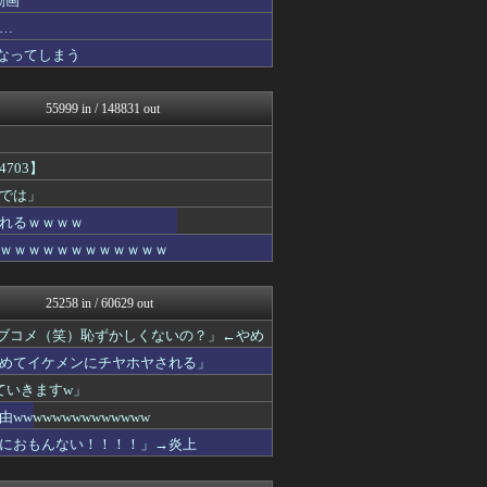
動画
国難にあってもの申す！！
…
喪女リカ喪女ルカ┃鬼女・生...
なってしまう
鬼女まとめ速報 -修羅場・...
鬼女まとめ速報 -修羅場・...
鬼女まとめ速報 -修羅場・...
55999 in / 148831 out
衝撃体験！アンビリバボー｜...
スマブラ屋さん | スマブ...
なんじぇいスタジアム＠なん...
703】
スコールちゃんねる｜２ちゃ...
ポッカキット
では」
おーるじゃんる
れるｗｗｗｗ
鬼女まとめ速報 -修羅場・...
ｗｗｗｗｗｗｗｗｗｗｗｗ
衝撃体験！アンビリバボー｜...
鬼女まとめ速報 -修羅場・...
ゴールデンタイムズ
25258 in / 60629 out
鬼女まとめ速報 -修羅場・...
喪女リカ喪女ルカ┃鬼女・生...
ラブコメ（笑）恥ずかしくないの？」←やめ
鬼女はみた -修羅場・恋愛...
めてイケメンにチヤホヤされる」
VIPPER速報
異世界転生まとめ速報
ていきますw」
アナ速‐女子アナ画像速報
wwwwwwwwwwww
不思議.net - 5ch...
におもんない！！！！」→炎上
わんこーる速報！
【サッカー まとめ】サカラ...
筋肉速報