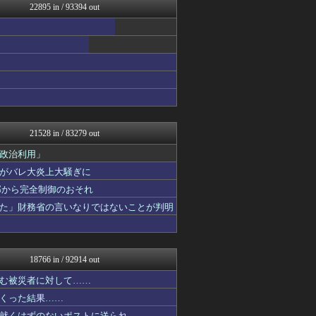
22895 in / 93394 out
MLB NEWS@まとめ
かせまと！
えっ!?またここのサイト?
いたしん！
軍事・ミリタリー速報☆彡
なんじぇいスタジアム＠なん...
海外の反応スポーツ
Vtuberまとめるよ～ん
日刊やきう速報
アルファルファモザイク＠ネ...
21528 in / 83279 out
WorldFootball...
オレ的ゲーム速報＠刃
政治利用」
フットボール速報
がバレ大炎上大騒ぎに
原神速報 | GENSHI...
外部から完全制御のおそれ
みんな知ってた？【海外の反...
まとめたニュース
た」財務省の言いなりではないことが判明
修羅場ハザード -復讐・D...
ガジェット2ch
漫画まとめ速報
日本第一！ニュース録
18766 in / 92914 out
バズッター速報
ゲーム魔人
む被災者に対して……
ハウメニージャパン！
くった結果……
なんJ（まとめては）いかん...
就くはずのないポストに送られ……