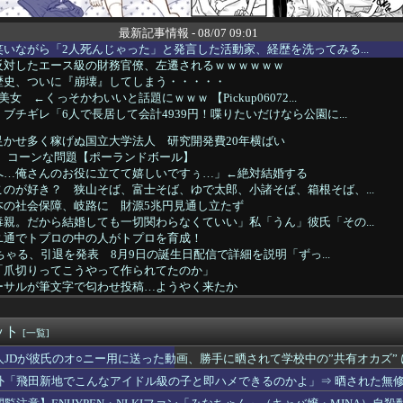
最新記事情報 - 08/07 09:01
いながら「2人死んじゃった」と発言した活動家、経歴を洗ってみる...
反対したエース級の財務官僚、左遷されるｗｗｗｗｗｗ
歴史、ついに『崩壊』してしまう・・・・・
女 ←くっそかわいいと話題にｗｗｗ 【Pickup06072...
ブチギレ「6人で長居して会計4939円！喋りたいだけなら公園に...
足かせ多く稼げぬ国立大学法人 研究開発費20年横ばい
カ】コーンな問題【ポーランドボール】
へ…俺さんのお役に立てて嬉しいですぅ…」←絶対結婚する
のが好き？ 狭山そば、富士そば、ゆで太郎、小諸そば、箱根そば、...
本の社会保障、岐路に 財源5兆円見通し立たず
親。だから結婚しても一切関わらなくていい」私「うん」彼氏「その...
ユ通でトプロの中の人がトプロを育成！
あちゃる、引退を発表 8月9日の誕生日配信で詳細を説明「ずっ...
「爪切りってこうやって作られてたのか」
ーサルが筆文字で匂わせ投稿…ようやく来たか
いる時におしぼりが本体内部へぽろり…電気屋さんに来て取ってもら...
人暮らししてるんだけど、義兄嫁に「来年娘が大学受験だから家に居...
ット
をする予定だけど、プランナーに「お祝いは辞退してお車代や引出物...
[一覧]
ら1人行動、おかしいですか
人JDが彼氏のオ○ニー用に送った動画、勝手に晒されて学校中の”共有オカズ”
何も言わず辞めた。労働局「パワハラの通報がありました」俺「えっ...
外「飛田新地でこんなアイドル級の子と即ハメできるのかよ」⇒ 晒された無
ンド初のバンコクPOPUP開催、現地イラストレーターnida...
ROYAL PARTYと初のコラボレーション！「盛れるのに...