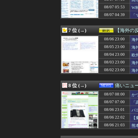
08/07 08:20
アイマスの美希「
08/07 08:20
【画像】イオン
08/07 05:53
W
08/07 08:20
【画像】酒井法子(
及
08/07 04:39
「
08/07 08:20
【聯合ニュース】
せ
08/07 08:18
【ガンダム】ザ
08/07 08:18
【朗報】ジョジ
7 位 (→)
【海外の
08/07 08:18
突然の出会いっ
08/07 08:18
08/06 23:00
飲めることをいい
海
08/07 08:18
【悲報】大卒公務
08/05 23:00
海
08/07 08:17
中居正広さん、熊
08/04 23:00
欧
08/07 08:16
【朗報】大谷翔平
08/07 08:15
店員「レバーは焼
08/03 23:00
海
08/07 08:15
大学のボッチ女に
08/02 23:00
海
08/07 08:13
【画像】農家ワイ
08/07 08:12
【悲報】元フジ
08/07 08:12
【悲報】 「ラ
8 位 (→)
痛いニュース
08/07 08:12
息子の彼女が家に
08/07 08:00
08/07 08:11
辻元清美「おい、
か
08/07 08:10
【画像】気象予報
08/07 07:00
「
08/07 08:10
【悲報】Goog
る
08/06 23:01
パ
08/07 08:10
【緊急速報】韓国
08/07 08:09
「週刊少年ジャン
08/06 22:02
【
08/07 08:09
【画像】日テレ
08/06 21:03
熊
08/07 08:09
【画像】路上に
08/07 08:09
【画像】レンタ