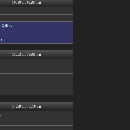
政経ワロスまとめニュース♪
16580 in / 62267 out
トレンドの通り道
馬鳥速報
fig速
りぷらい速報
場増築へ
あじあニュースちゃんねる
修羅場ライフ速報
ツバメ速報＠ヤクルトスワロ...
！」
げぇ速
不思議.net - 5ch...
わんこーる速報！
15653 in / 78365 out
女子アナお宝画像速報－5c...
V系まとめ速報
VIPPER速報
fig速
カンダタ速報
おたくみくす 声優まとめ
なんじぇいスタジアム＠なん...
喪女リカ喪女ルカ┃鬼女・生...
衝撃体験！アンビリバボー｜...
海外のお前ら 海外の反応
14299 in / 43316 out
修羅の華-家庭・生活まとめ
ｗ
いたしん！
watch＠２ちゃんねる
まにゅそく 2chまとめニ...