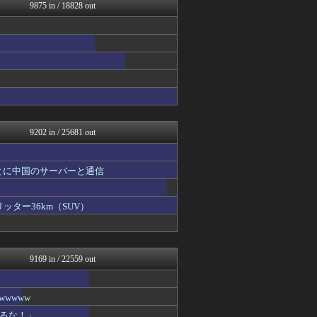
常識的に考えた
9875 in / 18828 out
痛いニュース(ﾉ∀`)
投資ちゃんねる
コンテンツ・声優 | ラブ...
2ch東方スレ観測所
バイク速報
乃木通 乃木坂46櫻坂46...
オレ的ゲーム速報＠刃
かぞくちゃんねる
みそパンNEWS
9202 in / 25681 out
とに中国のサーバーと通信
ッター36km（SUV）
9169 in / 22559 out
wwww
るな！」