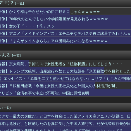
∇'〃)？
[一覧]
漫画で退部する奴が「俺たちは楽しくやりたかったんだよ」って言い...
が草加の集まりにいてビックリ。義両親は新興宗教大嫌いな人たちな...
画像】かぐや様は告らせたいの伊井野ミコちゃんｗｗｗｗｗ
ガでこういうドスケベ女子が来たら。。。
画像】70年代のとんでもない小学館漫画が発見されるｗｗｗｗｗ
ズ】グローグーってすごい人気あるんだな…
パイダーマンBND見てきたよ
画像】女の子「・・・！💦」スッ
供を作る条件で」結婚。だが嫁が子供を作れない体だと知ったので離...
画像】アニメ「メイドインアビス」エチエチなデバステ役に諸星すみれさんｗ
ルで『異変』が起こっている模様・・・・・・
画像】「まんがタイムきらら」ヱロ漫画みたいになるｗｗｗｗｗ
ス部、なぜか部員の８割が巨乳🐰ｗｗｗｗｗｗｗｗｗｗｗｗｗ
選!?】スロットZENT555が8月7日のハナハナにモーニン...
ら2026年9月号が発売、「好都合セミフレンド」は次回で最終回...
ゃんる
[一覧]
木啓司、妻・宮崎麗果被告へのDV事案で逮捕されていた 宮崎は全...
ん、お◯ぱいが大きすぎてお◯ぱいのトコがシワになってるｗｗｗw...
速報】京大病院、手術ミスで女性患者を「植物状態」にしてしまう・・・
大統領、出産旅行を禁じる大統領令「米国籍取得を目的とした中国人...
速報】トランプ大統領、出産旅行を禁じる大統領令「米国籍取得を目的とした
失敗だ」と日本を舞台にした某アメリカ産アニメが話題に、日本と韓...
の回線貸し出し終了へ 都市部で9月末に
P】エッセイスト「原爆を二度と使わせてはならない」→リプ「もちろん中国
するような厚かましい奴は都市伝説だと思ってたが、現実に生息する...
速報】日銀植田総裁「今後は女性の正社員化と外国人の人材活用が鍵」
4人が集まった！？今度のUNOは心理戦よ【にじさんじ/える】
ィリピン「台湾有事で中立は不可能」中国に覚悟表明
、強すぎるっ………！ あと一人から華麗な逆転タイムリー！！
チャーハン職人のスゴ技ｗｗｗｗ凄すぎる！！
回戦】中日が大逆転勝ち 交流戦後初の4連勝！9回2死ドリスから...
.
[一覧]
ァン集合（2026.8.7）
学生リンチ殺人の主犯川口侑斗（19）、無期懲役
ピクサー最大の失敗だ」と日本を舞台にした某アメリカ産アニメが話題に、日
念公園を追い出された左翼さん、流石にキモすぎて炎上
日本は危険だ」と吹聴したのを真に受けた中国人旅行客、だが代替旅行先が日
学校に通っていた嫁はお菓子が店の味。けどカレーの野菜はぽきぽき...
ャンポケ斎藤と代理人のやりとり、「地獄すぎて完全にコントになってる……