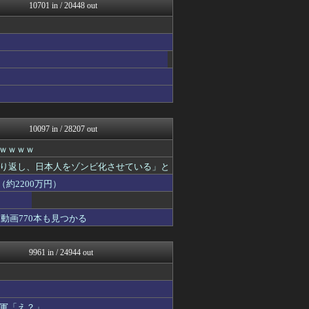
ツバメ速報＠ヤクルトスワロ...
10701 in / 20448 out
はーとログ
理想ちゃんねる
キニ速
坂道情報通～乃木坂46まと...
fig速
アニゲー速報
なんJミュージアム
おーるじゃんる
ゴールデンタイムズ
10097 in / 28207 out
ｗｗｗｗｗ
り返し、日本人をゾンビ化させている」と
約2200万円）
動画770本も見つかる
9961 in / 24944 out
軍「え？」