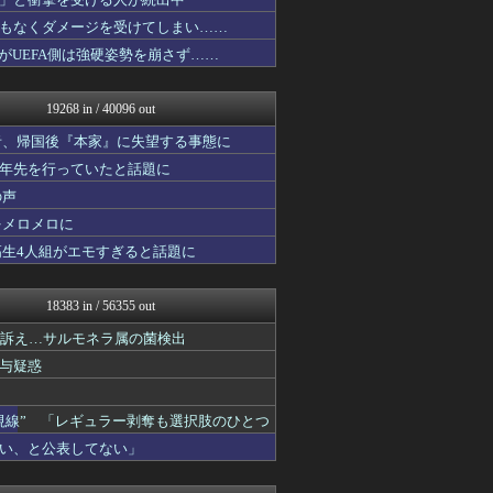
資格ちゃんねる
わんこーる速報！
もなくダメージを受けてしまい……
女子アナお宝画像速報－5c...
たがUEFA側は強硬姿勢を崩さず……
子育てちゃんねる
ぴこ速(〃'∇'〃)？
ニュース30over
19268 in / 40096 out
アニゲー速報
不思議.net - 5ch...
者、帰国後『本家』に失望する事態に
大艦巨砲主義！
十年先を行っていたと話題に
おたくみくす 声優まとめ
の声
fig速
なんじぇいスタジアム＠なん...
をメロメロに
修羅の華-家庭・生活まとめ
高生4人組がエモすぎると話題に
痛いニュース(ﾉ∀`)
まにゅそく 2chまとめニ...
GUNDAM.LOG｜ガン...
18383 in / 56355 out
いたしん！
うまぴょいチャンネル -ウ...
ど訴え…サルモネラ属の菌検出
凹凸ちゃんねる 発達障害・...
与疑惑
ウマ娘まとめ速報うまろぐ
あ艦これ ～艦隊これくしょ...
アルファルファモザイク＠ネ...
視線” 「レギュラー剥奪も選択肢のひとつ
それからの出来事() アイ...
い、と公表してない」
乃木通 乃木坂46櫻坂46...
登山ちゃんねる