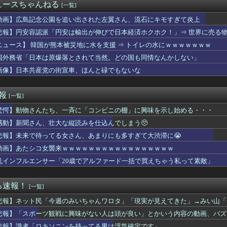
【画像】波打ち際の来栖りんちゃん💚💚💚【声優】
ュースちゃんねる
[一覧]
のに白髪が多いことを兄嫁が指摘してくる。そんな兄嫁を結婚式に呼...
バイクｗｗｗｗｗｗｗｗｗ
動画】広島記念公園を追い出された左翼さん、流石にキモすぎて炎上
・ジュニア、亡くなる(´；ω；`) タイガージェットシンが実は...
悲報】円安容認派「円安は輸出が伸びで日本経済ホクホク！」⇒ 世界に売る
ラゲ】ユーティリティセレクションの3箱開封結果画像
ニュース】 韓国が熊本被災地に水を支援 ⇒ トイレの水にｗｗｗｗｗｗｗ
Vグループさん、スーパー銭湯「極楽湯」とコラボ！
てれば美人」をこれ以上なく体現する女
国外務省「日本は原爆落とされて当然。どの国も同情なんかしない」
しいなー。念じたら生えてこねーかな」
画像】日本共産党の街宣車、ほんと碌でもないな
ポロシャツおっぱいからピンク色ブラ見え過ぎ最高！
AV女優、アイドル顔負けにかわいいｗｗｗｗｗ
ま、ボディラインがHすぎる…
速報
[一覧]
.895 鈴木誠也OPS.840 岡本和真OPS.74...
驚愕】動物さんたち、一斉に「コンビニの棚」に興味を示し始める・・・
トスリーパー堀さん、対面で高須幹弥にキレる
なった。私「エプロン持って行った方がいいよね」旦那「余計な出費...
感動】新聞さん、壮大な縦読みを仕込んでしまう🥺
とった萩野には俺さんへの挑戦権を手にしました！」俺「ほう君が萩...
悲報】未来で待ってる女さん、あまりにも多すぎて大渋滞に😭
子供の「暇なんだけど」連発にブチギレ限界のママ「知るかあぁ！」
ー図鑑更新！！仮面ライダーレイの戦闘シーンが動画に
動画】あたシコ女襲来ｗｗｗｗｗｗｗｗｗｗｗｗｗｗｗｗｗ
ちゃん・のあ先輩・もちづきさん「結婚してください！」←どうする？
乳インフルエンサー「20歳でアルファード一括で買えちゃう私って素敵」
見たことある？野菜とかスーパーで買うじゃん
「ロイヤルチケット」の販売開始、大人29,700円にｗｗｗｗｗ...
ーベル闘魂』、同接2.4万の大盛況ｗｗｗｗｗｗ
る速報！
[一覧]
て結婚した嫁。実は弁当もお菓子も妹に作らせていたと判明し、俺は...
悲報】ネット民「今週のみいちゃんワロタ」「現実が見えてきた」→みい山「
禁禍くらい殺意に溢れたマルチいいよね / 実装から少し経った最...
ろ」
ま 初の“おことば”
悲報】「スポーツ観戦に興味がない人は頭が良い」とかいう内容の動画、バズ
ルな問い【ポーランドボール】
悲報】識者「ロキソニンを持ってる男は浮気確定です」