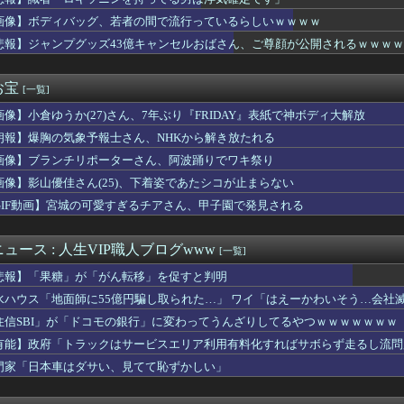
『オルカン』『S&P500』『NASDAQ100』しか買わ...
ない」と10年言われ続けた妻、ある日から薬の管理も着替えの声か...
画像】ボディバッグ、若者の間で流行っているらしいｗｗｗｗ
本のウェブサイトって質の低いものが多い気がする → 「日本のI...
悲報】ジャンプグッズ43億キャンセルおばさん、ご尊顔が公開されるｗｗｗｗ
相手にあまりにも容赦のないスペちゃん
「日本の花火大会、空の様子がおかしい」
将之九段が中村太地八段に勝ち、３回戦進出
お宝
[一覧]
略サイト見てプレイしてわざわざつまらなくしてどうするの？」←こ...
画像】小倉ゆうか(27)さん、7年ぶり『FRIDAY』表紙で神ボディ大解放
よく見たら終わり方が面白すぎる
17回戦】日本ハム、矢澤打が敵失策誘いサヨナラ勝ちで2位浮上！...
朗報】爆胸の気象予報士さん、NHKから解き放たれる
vs楽天 17回戦｜試合後ハムファン集合｜8/7
画像】ブランチリポーターさん、阿波踊りでワキ祭り
『ハシヤスメアツコ』のビジュアル対決、意外な結果に終わる...
クロマティック・ナチュレといにしえのうた」
画像】影山優佳さん(25)、下着姿であたシコが止まらない
Bの金利決定はウォーシュだけのものではない」
GIF動画】宮城の可愛すぎるチアさん、甲子園で発見される
速ｗｗｗｗｗｗｗｗｗ
本が中国へのフォトレジスト供給を停止できない理由 [8/7]
6回戦】DeNAが広島に競り勝ちカード初戦勝利！3位ヤクルト...
ュース : 人生VIP職人ブログwww
[一覧]
、壮大な縦読みを仕込んでしまう🥺
悲報】「果糖」が「がん転移」を促すと判明
26/8/7]DeNAベイスターズ２－１広島カープ カード初...
トスリーパー堀大輔、高須幹弥にブチギレたことを反省
水ハウス「地面師に55億円騙し取られた…」 ワイ「はえーかわいそう…会社
2安打！ ようやく完封連敗ストップでBクラス転落回避
住信SBI」が「ドコモの銀行」に変わってうんざりしてるやつｗｗｗｗｗｗｗ
回戦】中日が土壇場9回に3点を取り逆転！代打・阿部が逆転2点タ...
有能】政府「トラックはサービスエリア利用有料化すればサボらず走るし流問
一郎氏（一般人）、辺野古沖事故について「玉城デニー知事の責任で...
8「夢のポップスター」初日公演のセットリストはコチラ！感想まと...
門家「日本車はダサい、見てて恥ずかしい」
こあおむしな娘、見つかるｗｗｗｗｗｗｗ
経営者とカップル成立した美女、下着グラビアがセクシーすぎるww...