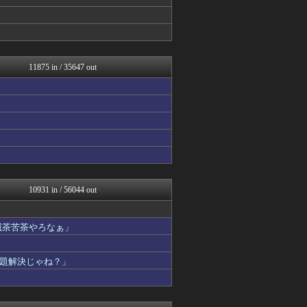
投資ちゃんねる
私が悪いの？【海外の反応】
Red4 海外の反応まとめ
ウマ娘うまぴょい速報
ニチカン！
2ch名人
11875 in / 35647 out
カンダタ速報
漫画まとめ速報
なんじぇいスタジアム＠なん...
ファイターズ王国＠日ハムま...
乃木坂46まとめ 乃木りん...
あやめ速報-SSまとめ-
かせまと！
まとめたニュース
国難にあってもの申す！！
なんじぇいスタジアム＠なん...
10931 in / 56044 out
VIPPER速報
ベイスターズ速報＠なんJ
なんJ PRIDE
滅茶苦茶やろなぁ」
なんJ（まとめては）いかん...
なんじぇいスタジアム＠なん...
題解決じゃね？」
もえるあじあ(･∀･)
AKB48タイムズ（AKB...
スマブラ屋さん | スマブ...
もきゅ速(*´ω`*)人(...