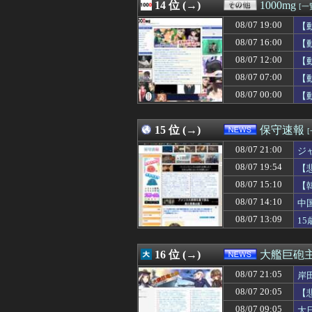
08/07 20:45
14 位 (→)
【試合結果】ヤク
1000mg
[一
08/07 20:44
今日初めてロイ
08/07 19:00
【
08/07 20:41
KDDIの松田社長
08/07 20:40
08/07 16:00
人気格闘家「水飲
【
08/07 20:40
｢格なむチャンネル
08/07 12:00
【
08/07 20:40
【初音ミク】「PE
08/07 07:00
【
08/07 20:40
【悲報】白浜町「
08/07 20:40
【画像】磯山さ
08/07 00:00
【
08/07 20:40
【P】エッセイス
08/07 20:39
京大病院で医療
15 位 (→)
保守速報
08/07 21:00
ジ
08/07 19:54
【
主
08/07 15:10
【
08/07 14:10
中
08/07 13:09
1
16 位 (→)
大艦巨砲
08/07 21:05
岸
08/07 20:05
【
08/07 09:05
大