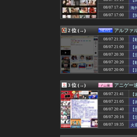
【
08/07 21:33
【驚愕】動物さ
08/07 17:40
海
08/07 21:31
「女子トイレに
08/07 17:00
08/07 21:30
【原神】先行動画
【
08/07 21:30
【悲報】ファイア
08/07 21:30
【動画】女さん
2 位 (→)
アルファ
08/07 21:30
過給なしで420
08/07 21:30
【モンハンワイル
08/07 21:30
【
08/07 21:30
「ホッキョクグマ
08/07 21:00
【
08/07 21:30
『スーパーマリ
08/07 21:29
私「子供の名前は
08/07 20:30
【
08/07 21:29
「小泉やめろ」核
08/07 20:20
【
08/07 21:28
青葉坂46『そ
08/07 20:00
【
08/07 21:27
カープ3連敗で今
08/07 21:26
【３連敗】西武ファ
08/07 21:26
【ロッテ対オリッ
3 位 (→)
アニゲー
08/07 21:25
【悲報】「スポー
08/07 21:25
【驚愕】おな禁し
08/07 21:41
【
08/07 21:23
【速報】BEYOO
08/07 21:05
【
08/07 21:22
彼女を好きだけ
08/07 21:21
08/07 20:40
海外「PCAがM
【
08/07 21:21
【閲覧注意】首吊
08/07 20:16
【
08/07 21:19
米国、韓国防衛
08/07 19:35
火
08/07 21:19
【動画】Kカッ
08/07 21:19
【巨人】橋上監督
08/07 21:18
日本ハム、矢澤