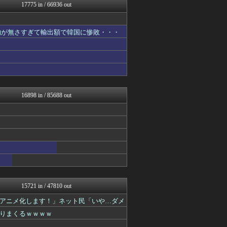
コンテンツ・声優 | ラブ...
17775 in / 66936 out
かぞくちゃんねる
バイク速報
ほんわかMkⅡ
物が無さすぎて輸出額で韓国に惨敗・・・
スターライト速報 -遊戯王...
ゲーム実況者速報＠YouT...
2ch東方スレ観測所
えすえすログ
アイドル・女子アナ★吟じま...
キニ速
ひま速(°∀°) -暇つぶ...
16898 in / 85688 out
日刊やきう速報
ネラーボイス
すまいる(^-^)ぶろぐ
SS 森きのこ！
修羅場まとめ速報
ヒーローNEWS
ああ言えばForYou
明日は何を食べようか
保守速報
Y速報
15721 in / 47810 out
渡る世間はキチばかり - ...
アニメ化します！」ネット民「いや…ダメ
ミニゴブ速報 ～グラブルま...
みそパンNEWS
りまくるｗｗｗｗ
ポーランドボール 翻訳