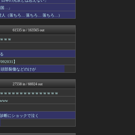
「日本の光景とは思えない」
VIPPER速報
の国…」
気団談
人（落ちろ… 落ちろ… 落ちろ…）
原神速報 | GENSHI...
ルフレch. - ファイア...
アルファルファモザイク＠ネ...
61535 in / 163565 out
ゆめ痛 -自動車まとめブロ...
モンハンまとめ速報【モンハ...
ｗｗｗ
みんな知ってた？【海外の反...
カンダタ速報
修羅場ハザード -復讐・D...
る
日本第一！ニュース録
92031】
乃木坂46まとめ 乃木りん...
・頭部裂傷などのけが
広島東洋カープまとめブログ...
やみ速@なんJ西武まとめ
なんじぇいスタジアム＠なん...
27558 in / 66924 out
わんこーる速報！
バズッター速報
ｗｗｗｗｗｗｗｗｗｗｗｗｗｗｗ
℃-ute派なんday
www
はーとログ
わーすぽ 海外の反応
ポッカキット
診断にショックで泣く
軍事・ミリタリー速報☆彡
じわ速 芸能ニュースまとめ
なんじぇいスタジアム＠なん...
ポリー速報