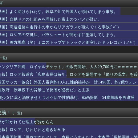
ルト1-0巨人 奥川完封勝利で連敗ストップ！
覧]
ヤルホスト行ってきたんだけど
動画】よく助けられたな。岐阜の川で外国人が溺れてしまう事故。
｢楽天モバイルへのau回線ローミングは9月末で終了｣｢一部過...
むやつはゲイ、 喉乾いた時のためにちっちゃいゲイ水筒持ち歩くと...
動画】自動ドアの仕組みを理解した富山のツバメが賢い。
｣ 名古屋飯編公開ｷﾀ━(ﾟ∀ﾟ)━!【乃木坂46】
動画】高速道路を走行中の車からリアガラスが飛んでくる事故(ﾟoﾟ)
RIHAPI! おきがえちゅう ピアプロキャラクターズ 2」...
動画】ロシアの空挺兵、パラシュートが開かずに墜落してしまう。
100万円やるからパンダに代わる観光資源考えてくれ」
やかさん、やはりデカいｗｗｗｗｗｗｗｗｗｗ
動画】両方馬鹿（笑）ミニストップでトラックと衝突したドラレコが（ノ∇`）
ト「原爆を二度と使わせてはならない」→リプ「もちろん中国の核も...
ミス 脳腫瘍手術で「正常な組織」を誤って摘出…
[一覧]
ャングリア沖縄「ロイヤルチケット」の販売開始、大人29,700円にｗｗｗｗ
悲報】ロシア報道官「広島市長は毎年、ロシアを嫌悪する『偽りの呪文』を繰
張
韓国サッカー協会】外国人審判約10人に性的接待か 計1496回、約2億ウォン（
国政府「原爆投下の背景こそ反省が必要だ」と主張
5歳少女に薬と酒飲ませカラオケ店で性的暴行、動画撮影 54歳無職を再逮捕 
主義！
[一覧]
田が叩かれてた理由が分からん
悲報】ロシア、じわじわと逝き始める
日本帝国陸軍「侵攻できたとして、食糧どうすんだよ」大本営「現地調達」陸