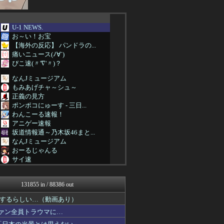
U-1 NEWS.
お～い！お宝
【海外の反応】 パンドラの...
痛いニュース(ﾉ∀`)
ぴこ速(〃'∇'〃)？
なんJミュージアム
もみあげチャ～シュ～
正義の見方
ポンポコにゅーす - 三日...
わんこーる速報！
アニゲー速報
坂道情報通～乃木坂46まと...
なんJミュージアム
おーるじゃんる
サイ速
なんじぇいスタジアム＠なん...
プリキュアのまとめ
131855 in / 88386 out
【サッカー まとめ】サカラ...
NO FOOTY NO L...
するらしい…（動画あり）
不思議.net - 5ch...
ファン全員トラウマに…
海外トークログ
筋肉速報