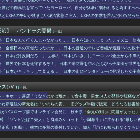
んのせいだよな
ロキソニンを持ってる男は浮気確定です」
石賞だの御高説を宣っていたヨーロッパ、自分が猛暑に襲われると為すすべべ
身体100点の女子が見つかってしまうwwwwww
IFAとUEFAの争いが凄まじい泥沼状態に突入、UEFAの要求を呑んだFIFAだっ
をドタキャンされて、見てない映画のチケ代を奢らされて、これはダ...
様は告らせたいの伊井野ミコちゃんｗｗｗｗｗ
資にハマる若者はギャンブルにハマる若者と同じ傾向がある」
反応】 パンドラの憂鬱
[一覧]
画のキャバ嬢さん、とある非常識行為により太客を逃してしまうwww
た外国女から「妊娠した」って言われたんやが・・・
外「日本なんて行くんじゃなかった…」 日本を知ってしまったディズニー信
た理由が分からん
外「全部日本の真似だったのか…」 日本の普通のテレビ番組が最新SNSの数
性声優がセクハラされてキャーって態度だと性的搾取になるから敢え...
州「日本だけ反則だろ…」 世界の『日本びいき』にヨーロッパ全土から不満
ム】MODEROID「ジプシー・デンジャー」プラモデル【10...
ンク18回戦】ソフトバンクが西武との直接対決を制しマジック35...
外「世界で日本を死守するぞ！」 日本の消防署を訪れたちびっ子集団が世界
を見て「喉が渇いて水が欲しいのか」と思って水を注いだ。ヘビは夢...
外「日本がキラキラして見える…」 日本の街頭インタビューに登場した女子
店「うなぎのかば焼き」で食中毒 男女14人が発熱や腹痛など訴え...
女優さん、ジブリキャラのコスプレでチンポを硬めてくるｗｗｗｗｗ...
ラパーツでミキシングする人がめっきり減って寂しい
(ﾉ∀`)
[一覧]
、“体型”への世論に苦心 太りすぎ・痩せすぎの声に「絶妙なとこ...
シンのフィギュアからしか摂れない栄養素がある
ン・キホーテ露店「うなぎのかば焼き」で食中毒 男女14人が発熱や腹痛な
ロの置くだけセルフレジ、スーパーにも導入へ
いわ新選組の新党名は「いのちの党」 旧グッズ半額で販売 どうなる秘書給
LoH）もしかしてコンセって今回は微妙スキルだったりするか？
員がバスローブ姿でオンライン会見に 秋田県「会見の対応に問題があった」
トぼちぼち終わらせてる人増えてるけど、終わったらみんな何してる...
帆さん、本物の役者ってこういうもんだよなと話題に
🧟】「ゾンビたばこ売人」と肩組みショット「小園海斗」に注がれる“厳しい
魚姫の世界に迷い込んだらどんな人が助けてくれたか、をアイドルの...
」
居正広（無職）、熊本に多額の寄付していた。知人「誰にも知られなくてもい
wwwwww大変なことになってるって...
消費型娯楽なのに、なんで有意義なイメージなんだろうな