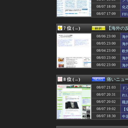
08/07 21:06
少子化って女さ
08/07 21:05
【悲報】識者「
08/07 18:09
化
08/07 21:05
【画像】顔20点
08/07 17:09
F
08/07 21:05
映画デートの予定
08/07 21:05
【画像】かぐや
08/07 21:05
研究者「株式投
7 位 (→)
【海外の
08/07 21:05
【画像】この漫
08/07 21:05
08/06 23:00
マチアプで会っ
海
08/07 21:05
岸田が叩かれて
08/05 23:00
海
08/07 21:04
佐倉綾音さん「女
08/04 23:00
欧
08/07 21:04
【パシフィック・リ
08/07 21:03
【西武対ソフトバ
08/03 23:00
海
08/07 21:03
真夏に現れたヘビ
08/02 23:00
海
08/07 21:03
ドン・キホーテ露
08/07 21:03
【画像】新人AV
08/07 21:02
30MMとガンプ
8 位 (→)
痛いニュース
08/07 21:02
【芸能】吉岡里帆
08/07 21:03
08/07 21:01
【ウマ娘】タイ
ド
08/07 21:01
【速報】ユニク
08/07 20:31
れ
08/07 21:01
【ウマ娘】（8月
08/07 20:02
職
08/07 21:00
【艦これ】イベン
08/07 21:00
【画像】吉岡里
08/07 19:02
【
08/07 21:00
【シャニマス】人
に
08/07 18:30
中
08/07 21:00
大園、脱いでいたw
08/07 21:00
旅行ってただの