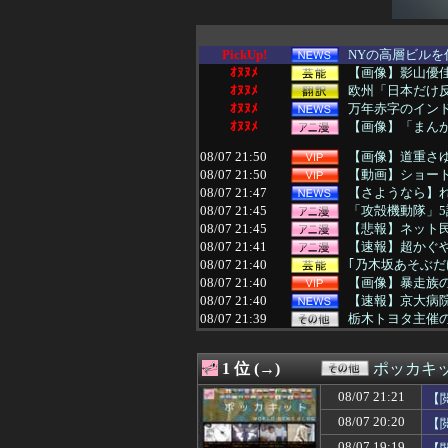
PickUp!
NYの高層ビルを
ｵﾇﾇﾒ
【画像】影山優佳
ｵﾇﾇﾒ
欧州「日本だけ
ｵﾇﾇﾒ
万年赤字のイン
ｵﾇﾇﾒ
【画像】「まん
08/07 21:50
【画像】道重さゆ
08/07 21:50
【動画】ショート
08/07 21:47
【さようなら】
08/07 21:45
「攻殻機動隊」5
08/07 21:45
【悲報】ネット民
08/07 21:41
【速報】超かぐや
08/07 21:40
｢乃木坂あそぶだ
08/07 21:40
【画像】暴走族
08/07 21:40
【速報】京大病
08/07 21:39
栃木トヨタ主催の
08/07 21:36
【セ順位】虎=兎-==
08/07 21:35
【名探偵プリキ
1 位 (→)
ポッカキ
08/07 21:35
【悲報】冨安加
08/07 21:35
外国人「日本の未
08/07 21:21
【
08/07 21:35
【画像あり】弱
08/07 20:20
【
08/07 21:35
韓国人「この夏、
08/07 21:34
愛煙家・岸谷蘭丸
08/07 19:19