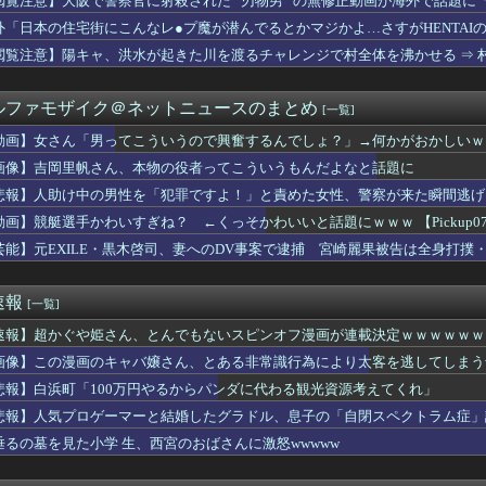
閲覧注意】大阪で警察官に射殺された ”刃物男” の無修正動画が海外で話題に
んたち、一斉に「コンビニの棚」に興味を示し始める・・・
外「日本の住宅街にこんなレ●プ魔が潜んでるとかマジかよ…さすがHENTAI
全裸の男がいる」 観光センターのトイレに侵入した男（49）を逮捕
のオデット強過ぎだろ 瑞希オデットが予想以上に使えそうで良かっ...
閲覧注意】陽キャ、洪水が起きた川を渡るチャレンジで村全体を沸かせる ⇒ 村
ーエンブレム最新作、キャラクターカスタマイズで「あなたの姿を選...
「男ってこういうので興奮するんでしょ？」→何かがおかしいｗｗｗｗ
ルファモザイク＠ネットニュースのまとめ
[一覧]
ps。しかもL型エンジン…このS31Zいくらかかってるんだ…
ズ】アセンダンスではナタ君とか一癖ある姉さんたちじゃなくてプラ...
動画】女さん「男ってこういうので興奮するんでしょ？」→何かがおかしいｗ
が通りに現れたとき、誰でも逃げ込めるように」北緯78度の町が家...
画像】吉岡里帆さん、本物の役者ってこういうもんだよなと話題に
オサンシャイン』とかいう神ゲー
これにしようかな」母「良いね！」→母「みんな聞いて！ヒントは花...
悲報】人助け中の男性を「犯罪ですよ！」と責めた女性、警察が来た瞬間逃げ
巡る防衛相発言を批判、横浜駅西口で市民ら #高市小泉麻生めちゃ...
動画】競艇選手かわいすぎね？ ←くっそかわいいと話題にｗｗｗ 【Pickup070
れぞれの坂道から選抜して合同で企画やります！』←これが最悪だよな
芸能】元EXILE・黒木啓司、妻へのDV事案で逮捕 宮崎麗果被告は全身打撲
季ワースト借金16。森下7回2失点の好投も反撃は石原タイムリー...
ン集合（2026.8.7）
クス18回戦】オリックスが山中稜真、西川龍馬、来田涼斗に一発！...
速報
[一覧]
ツ観戦に興味がない人は頭が良い」とかいう内容の動画、バズりまく...
てから女子のワイに対する接し方が明らかに変わったwwww
速報】超かぐや姫さん、とんでもないスピンオフ漫画が連載決定ｗｗｗｗｗｗ
OOONDS小島はなが雨ノ森 川海に、大坪茉乃と杉山結菜がC...
画像】この漫画のキャバ嬢さん、とある非常識行為により太客を逃してしまう
ど別れた方がいいか迷ってる
VP」岡本vs鈴木の日本人対決はカブスの劇的サヨナラ勝利！（海...
悲報】白浜町「100万円やるからパンダに代わる観光資源考えてくれ」
り自殺中に失禁する美少女達の動画を見て興奮する男達が存在するら...
悲報】人気プロゲーマーと結婚したグラドル、息子の「自閉スペクトラム症」
に核持ち出すか…中ロに備え「短距離戦術核」を検討！
垂るの墓を見た小学 生、西宮のおばさんに激怒wwwww
プお○ぱい、触るにはデカすぎるｗｗｗ
代行「フォークをいいところに決められた」２安打完封負けのヤクル...
打が敵失策誘いサヨナラ勝ちで2位浮上！