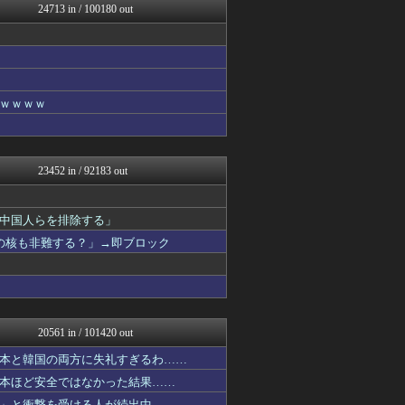
24713 in / 100180 out
哲学ニュースnwk
鬼女の宅配便 - 修羅場・...
まとめCUP
ヒーローNEWS
ゴールデンタイムズ
浮気ちゃんねる
ｗｗｗｗ
NEWSまとめもりー｜2c...
ラビット速報
パチンコ・パチスロ.com
がるおんちゃんねる
23452 in / 92183 out
mashlife通信
なんJミュージアム
おーるじゃんる
中国人らを排除する」
U-1 NEWS.
の核も非難する？」→即ブロック
かせまと！
おうち速報
トレンドの通り道
なんJ（まとめては）いかん...
デジタルニューススレッド
なんじぇいスタジアム＠なん...
20561 in / 101420 out
鷹速@ホークスまとめブログ
なんJ PRIDE
本と韓国の両方に失礼すぎるわ……
あじあニュースちゃんねる
本ほど安全ではなかった結果……
修羅場ライフ速報
」と衝撃を受ける人が続出中