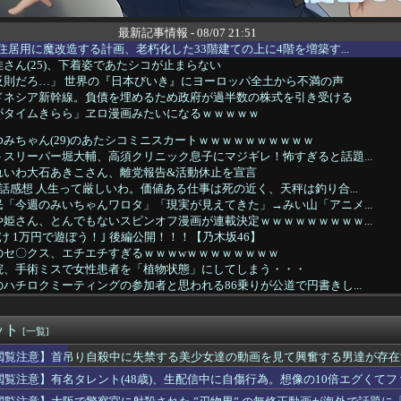
最新記事情報 - 08/07 21:51
住居用に魔改造する計画、老朽化した33階建ての上に4階を増築す...
さん(25)、下着姿であたシコが止まらない
反則だろ…」 世界の『日本びいき』にヨーロッパ全土から不満の声
ドネシア新幹線。負債を埋めるため政府が過半数の株式を引き受ける
がタイムきらら」ヱロ漫画みたいになるｗｗｗｗｗ
みちゃん(29)のあたシコミニスカートｗｗｗｗｗｗｗｗｗｗ
スリーパー堀大輔、高須クリニック息子にマジギレ！怖すぎると話題...
れいわ大石あきこさん、離党報告&活動休止を宣言
話感想 人生って厳しいわ。価値ある仕事は死の近く、天秤は釣り合...
「今週のみいちゃんワロタ」「現実が見えてきた」→みい山「アニメ...
姫さん、とんでもないスピンオフ漫画が連載決定ｗｗｗｗｗｗｗｗｗ...
け 1万円で遊ぼう！｣ 後編公開！！！【乃木坂46】
のセ〇クス、エチエチすぎるｗｗｗwｗｗｗｗｗｗｗｗ
院、手術ミスで女性患者を「植物状態」にしてしまう・・・
ハチロクミーティングの参加者と思われる86乗りが公道で円書きし...
==//====燕星===竜=鯉【8/7】
ュア】エリザさんワンチャンある？
ット
入のクリスタル・パレス、守備陣崩壊してるやんｗｗｗｗ
[一覧]
来は安泰だ」16歳MF三井寺眞、衝撃ゴール！久保建英超え歴代2...
閲覧注意】首吊り自殺中に失禁する美少女達の動画を見て興奮する男達が存在
男「あのっ…！よかったらホテル…」女「ぷっｗｗｗｗｗ」⇒！
閲覧注意】有名タレント(48歳)、生配信中に自傷行為。想像の10倍エグくて
韓国人が東京へ行くしかない理由がこちら…」→「快適そうでめちゃ...
「喫煙者の権利がマジで侵害されてる」と私見 「いくら税金を我々...