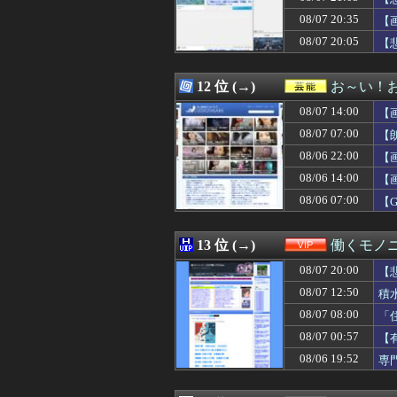
08/07 21:00
【悲報】NISA民、
08/07 20:35
08/07 21:00
「君は彼の親じゃ
【
08/07 21:00
【海外の反応】日
08/07 20:05
【
08/07 21:00
【ウマ娘】同期
08/07 21:00
【朗報】韓国人
08/07 21:00
【棋王戦】豊島
12 位 (→)
お～い！
08/07 21:00
古参ゲーマー「攻
08/07 14:00
【
08/07 20:59
GANTZ1巻、
08/07 20:59
【日本ハム対楽天
08/07 07:00
【
08/07 20:58
【勝利】日本ハム
08/06 22:00
【
08/07 20:58
『冨里奈央』vs
08/06 14:00
08/07 20:55
高森藍子「トリ
【
08/07 20:55
トランプ氏「FR
08/06 07:00
【
08/07 20:55
コメ 損切り加
08/07 20:55
中国メディア 日
08/07 20:54
【DeNA対広島1
13 位 (→)
働くモノニ
08/07 20:50
【感動】新聞さん
08/07 20:00
【
08/07 20:50
【試合結果】[20
08/07 20:50
【朗報】ショー
08/07 12:50
積
08/07 20:50
ヤクルト・奥川が
08/07 08:00
「
08/07 20:48
【阪神対中日17
08/07 00:57
【
08/07 20:47
デニー支援の小沢
08/07 20:47
【速報】AKB4
08/06 19:52
専
08/07 20:47
【悲報】はらぺ
08/07 20:46
【画像】イケメン