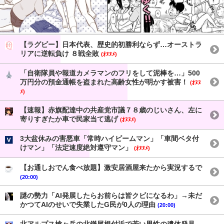
【ラグビー】日本代表、歴史的初勝利ならず…オーストラ
リアに逆転負け ８戦全敗
(ｵﾇﾇﾒ)
「自衛隊員や報道カメラマンのフリをして泥棒を…」500
万円分の預金通帳を盗まれた高齢女性が明かす被害！
(ｵﾇﾇ
ﾒ)
【速報】赤旗配達中の共産党市議７８歳のじいさん、左に
寄りすぎたか車で民家当て逃げ
(ｵﾇﾇﾒ)
3大盆休みの害悪車「常時ハイビームマン」「車間ベタ付
けマン」「法定速度絶対遵守マン」
(ｵﾇﾇﾒ)
【お通しおでん食べ放題】激安居酒屋来たから実況するで
(20:00)
謎の勢力「AI発展したらお前らは皆クビになるわ」→未だ
かつてAIのせいで失業したG民が0人の理由
(20:00)