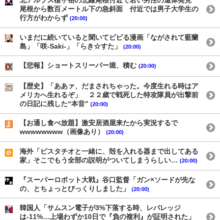
北アルプス槍ヶ岳の北鎌尾根付近で若い男性の遺体発見
尾根から数百メートル下の急斜面 付近では男子大学生の
行方がわからず
(20:00)
いまだに続いていると聞いてビビる漫画「ながされて藍蘭
島」「咲-Saki-」「らき☆すた」
(20:00)
【悲報】ショートスリーパー堀、積む
(20:00)
【歴史】「ああァ、だまされちゃった。今度生れる時はア
メリカへ生れるぞ」 ２２歳で戦死した特攻隊員が出撃前
の日記に残した“本音”
(20:00)
【お通し食べ放題】激安居酒屋来たから実況するで
wwwwwwww（画像あり）
(20:00)
海外「ピスタチオと一緒に、殻を入れる器まで出してある
家」そこでもう全部の説明がついてしまうらしい…
(20:00)
『スーパーロボット大戦』谷口監督「ガン×ソードが先な
の、とちょっとびっくりしました」
(20:00)
韓国人「サムスン電子が3%下落する時、レバレッジ
は-11%…上場わずか10日で『負の複利』が証明された」