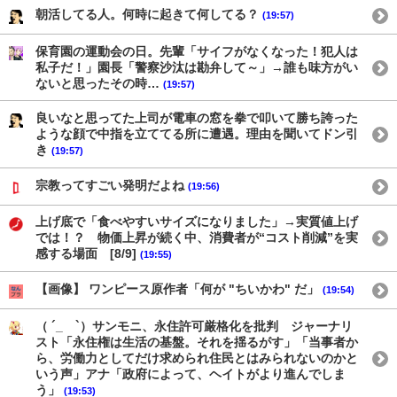
朝活してる人。何時に起きて何してる？
(19:57)
保育園の運動会の日。先輩「サイフがなくなった！犯人は
私子だ！」園長「警察沙汰は勘弁して～」→誰も味方がい
ないと思ったその時…
(19:57)
良いなと思ってた上司が電車の窓を拳で叩いて勝ち誇った
ような顔で中指を立ててる所に遭遇。理由を聞いてドン引
き
(19:57)
宗教ってすごい発明だよね
(19:56)
上げ底で「食べやすいサイズになりました」→実質値上げ
では！？ 物価上昇が続く中、消費者が“コスト削減”を実
感する場面 [8/9]
(19:55)
【画像】 ワンピース原作者「何が "ちいかわ" だ」
(19:54)
（ ´_ゝ`）サンモニ、永住許可厳格化を批判 ジャーナリ
スト「永住権は生活の基盤。それを揺るがす」「当事者か
ら、労働力としてだけ求められ住民とはみられないのかと
いう声」アナ「政府によって、ヘイトがより進んでしま
う」
(19:53)