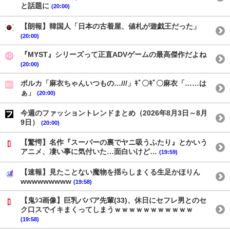
と話題に
(20:00)
【朗報】韓国人「日本の古着屋、値札が遊戯王だった」
(20:00)
『MYST』シリーズって正直ADVゲームの最高傑作だよね
(20:00)
ポルカ「麻衣ちゃんいつもの…///」ｷﾞ〇ｷﾞ〇麻衣「……は
ぁ」
(20:00)
今週のファッショントレンドまとめ（2026年8月3日～8月
9日）
(20:00)
【驚愕】名作『スーパーの裏でヤニ吸うふたり』とかいう
アニメ、凄い事に気付いた…面白いけど…
(19:59)
【速報】見たことない魔物を揺らしまくる生足かほりん
wwwwwwwww
(19:58)
【鬼ｼｺ画像】巨乳ババア先輩(33)、休日にセフレ男とのセ
ク口スでイキまくってしまうｗｗｗｗｗｗｗｗｗｗｗ
(19:58)