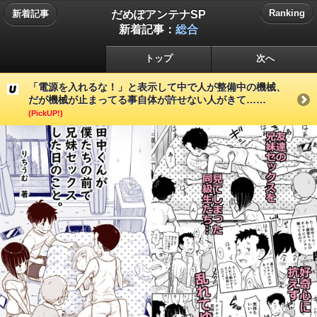
だめぽアンテナSP
Ranking
新着記事
新着記事：
総合
トップ
次へ
「電源を入れるな！」と表示して中で人が整備中の機械、
だが機械が止まってる事自体が許せない人がきて……
(PickUP!)