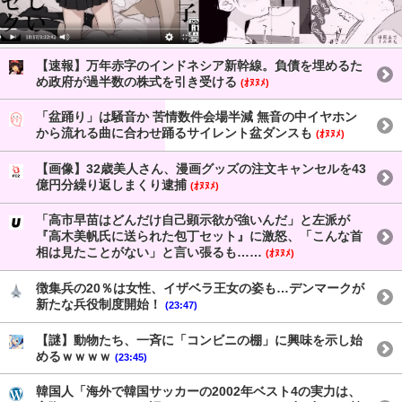
【速報】万年赤字のインドネシア新幹線。負債を埋めるた
め政府が過半数の株式を引き受ける
(ｵﾇﾇﾒ)
「盆踊り」は騒音か 苦情数件会場半減 無音の中イヤホン
から流れる曲に合わせ踊るサイレント盆ダンスも
(ｵﾇﾇﾒ)
【画像】32歳美人さん、漫画グッズの注文キャンセルを43
億円分繰り返しまくり逮捕
(ｵﾇﾇﾒ)
「高市早苗はどんだけ自己顕示欲が強いんだ」と左派が
『高木美帆氏に送られた包丁セット』に激怒、「こんな首
相は見たことがない」と言い張るも……
(ｵﾇﾇﾒ)
徴集兵の20％は女性、イザベラ王女の姿も…デンマークが
新たな兵役制度開始！
(23:47)
【謎】動物たち、一斉に「コンビニの棚」に興味を示し始
めるｗｗｗｗ
(23:45)
韓国人「海外で韓国サッカーの2002年ベスト4の実力は、