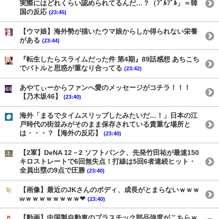
実際にはどれくらい認められてるんだ…？（ﾌﾞﾙﾌﾞﾙ」＝韓
国の反応
(23:45)
【ウマ娘】海外勢が描いたウマ娘からしか得られない栄養
がある
(23:44)
『転生したらスライムだった件 第4期』89話感想 あちこち
でバトルと思惑が重なり合ってる
(23:42)
あやてぃーからファンへ愛のメッセージがコチラ！！！
【乃木坂46】
(23:40)
海外「まるでタイムスリップしたみたいだ…！」日本の江
戸時代の街並みがそのまま保存されている貴重な場所と
は・・・？【海外の反応】
(23:40)
【2軍】DeNA 12－2 ソフトバンク、先発竹田祐が最速150
キロストレートで6回無失点！打線は5回6者連続ヒット・
全員出塁の9点で圧勝
(23:40)
【画像】最近のJKさんのボディ、成長がとまらないｗｗｗ
wｗｗｗｗｗｗｗｗ❤
(23:40)
【動画】中国製自動車のプラスチック部品強度がこちらｗ