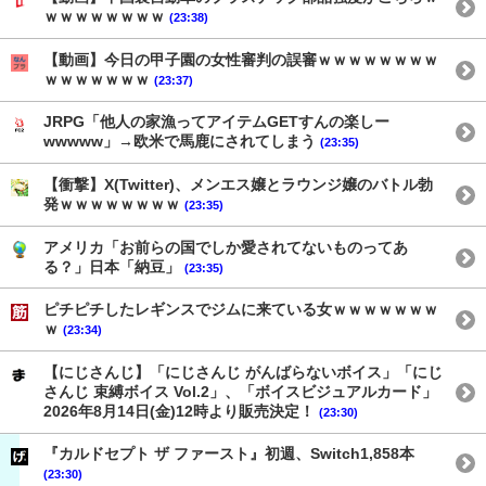
ｗｗｗｗｗｗｗｗ
(23:38)
【動画】今日の甲子園の女性審判の誤審ｗｗｗｗｗｗｗｗ
ｗｗｗｗｗｗｗ
(23:37)
JRPG「他人の家漁ってアイテムGETすんの楽しー
wwwww」→欧米で馬鹿にされてしまう
(23:35)
【衝撃】X(Twitter)、メンエス嬢とラウンジ嬢のバトル勃
発ｗｗｗｗｗｗｗｗ
(23:35)
アメリカ「お前らの国でしか愛されてないものってあ
る？」日本「納豆」
(23:35)
ピチピチしたレギンスでジムに来ている女ｗｗｗｗｗｗｗ
ｗ
(23:34)
【にじさんじ】「にじさんじ がんばらないボイス」「にじ
さんじ 束縛ボイス Vol.2」、「ボイスビジュアルカード」
2026年8月14日(金)12時より販売決定！
(23:30)
『カルドセプト ザ ファースト』初週、Switch1,858本
(23:30)