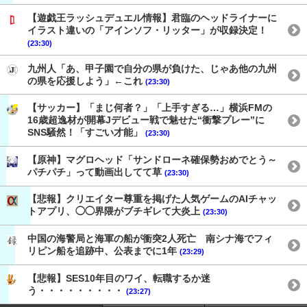
【遊戯王ラッシュデュエル情報】君臨のヘッドライナーに
イラスト違いの「アインソフ・リッター」が収録決定！
(23:30)
九州人「あ、甲子園で自分の県が負けた、じゃあ他の九州
の県を応援しよう」←これ
(23:30)
【サッカー】「まじ何者？」「上手すぎる…」横浜FMの
16歳超逸材が開幕Jデビュー戦で魅せた“衝撃プレー”に
SNS騒然！「すごい才能」
(23:30)
【原神】マグロヘッド「サンドローネ確保勢おめでとう～
パチパチ」って動画出してて草
(23:30)
【悲報】クリエイター尊重を掲げた人気ゲームのAIチャッ
トアプリ、◯◯界隈がブチギレて大炎上
(23:30)
中国の海警局と海軍の船が衝突2人死亡 南シナ海でフィ
リピン船を追跡中、公表までに1年
(23:29)
【悲報】SES10年目のワイ、転職するか迷
う・・・・・・・・・
(23:27)