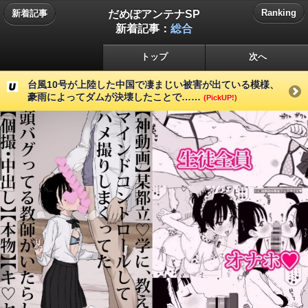
だめぽアンテナSP
Ranking
新着記事
新着記事：
総合
トップ
次へ
台風10号が上陸した中国で凄まじい被害が出ている模様、
豪雨によってダムが決壊したことで……
(PickUP!)