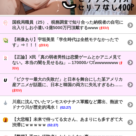
国税局職員（25）、税務調査で知り合った納税者の自宅に
出入りしお小遣い1億5000万円頂戴するwww
(ｵﾇﾇﾒ)
【画像あり】宇垣美里「学生時代は全然モテなかったで
す」⇒！！！
(ｵﾇﾇﾒ)
【正論】X民「真の弱者男性は恋愛ゲームとかアニメ見て
ない。本当の闇を見せるね」←170000バズwwwwwww
(ｵ
ﾇﾇﾒ)
「ピクサー最大の失敗だ」と日本を舞台にした某アメリカ
産アニメが話題に、日本と韓国の両方に失礼すぎるわ……
(ｵﾇﾇﾒ)
川底に沈んでいたマンモスやナチス軍艦など露出、熱波で
ドナウ川が歴史的渇水！
(02:27)
【大悲報】未来で待ってる女さん、あまりにも多すぎて大
渋滞にｗｗｗｗｗ
(02:27)