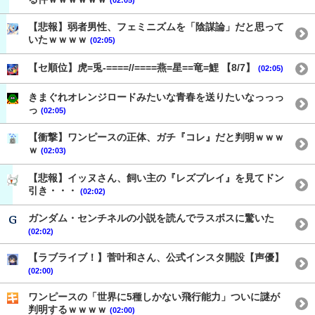
【悲報】弱者男性、フェミニズムを「陰謀論」だと思って
いたｗｗｗｗ
(02:05)
【セ順位】虎=兎-====//====燕=星==竜=鯉 【8/7】
(02:05)
きまぐれオレンジロードみたいな青春を送りたいなっっっ
っ
(02:05)
【衝撃】ワンピースの正体、ガチ『コレ』だと判明ｗｗｗ
ｗ
(02:03)
【悲報】イッヌさん、飼い主の『レズプレイ』を見てドン
引き・・・
(02:02)
ガンダム・センチネルの小説を読んでラスボスに驚いた
(02:02)
【ラブライブ！】菅叶和さん、公式インスタ開設【声優】
(02:00)
ワンピースの「世界に5種しかない飛行能力」ついに謎が
判明するｗｗｗｗ
(02:00)