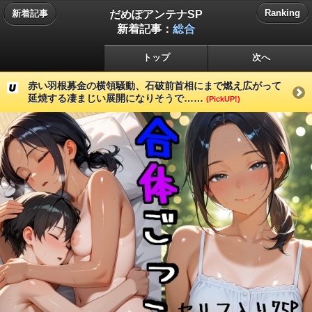
だめぽアンテナSP
Ranking
新着記事
新着記事：
総合
トップ
次へ
赤い羽根募金の横領騒動、石破前首相にまで燃え広がって
延焼する凄まじい展開になりそうで……
(PickUP!)