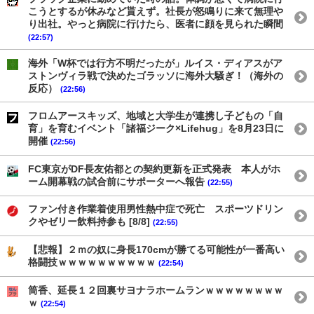
こうとするが休みなど貰えず。社長が怒鳴りに来て無理や
り出社。やっと病院に行けたら、医者に顔を見られた瞬間
(22:57)
海外「W杯では行方不明だったが」ルイス・ディアスがア
ストンヴィラ戦で決めたゴラッソに海外大騒ぎ！（海外の
反応）
(22:56)
フロムアースキッズ、地域と大学生が連携し子どもの「自
育」を育むイベント「諸福ジーク×Lifehug」を8月23日に
開催
(22:56)
FC東京がDF長友佑都との契約更新を正式発表 本人がホ
ーム開幕戦の試合前にサポーターへ報告
(22:55)
ファン付き作業着使用男性熱中症で死亡 スポーツドリン
クやゼリー飲料持参も [8/8]
(22:55)
【悲報】２ｍの奴に身長170cmが勝てる可能性が一番高い
格闘技ｗｗｗｗｗｗｗｗｗｗ
(22:54)
筒香、延長１２回裏サヨナラホームランｗｗｗｗｗｗｗｗ
ｗ
(22:54)