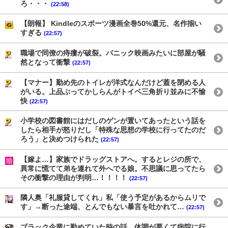
ろ・・・
(22:58)
【朗報】 Kindleのスポーツ漫画全巻50%還元、名作揃い
すぎる
(22:57)
職場で同僚の痔瘻が破裂。パニック映画みたいに部屋が騒
然となって衝撃
(22:57)
【マナー】勤め先のトイレが洋式なんだけど蓋を閉める人
がいる。上品ぶってかしらんがトイペ三角折り並みに不愉
快
(22:57)
小学校の図書館にはだしのゲンが置いてあったという話を
したら相手が怒りだし「特殊な思想の学校に行ってたのだ
ろう」と決めつけられた
(22:57)
【嫁よ…】家族でドラッグストアへ。するとレジの所で、
異常に慌てて弟を連れて外へでる娘。不思議に思ってたら
その衝撃の理由が判明…！！！！
(22:57)
隣人奥「礼服貸してくれ」私「使う予定があるからムリで
す」→断った途端、とんでもない暴言を吐かれて…
(22:57)
ブラック企業に勤めていた時の話。体調が悪くて病院に行