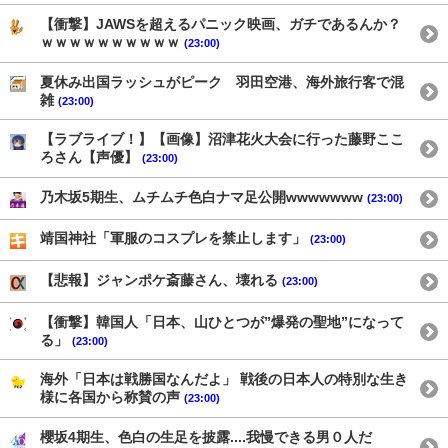
【衝撃】JAWSを超えるパニック映画、ガチであるんか？
ｗｗｗｗｗｗｗｗｗｗ
(23:00)
夏休み出国ラッシュがピーク 羽田空港、海外旅行客で混
雑
(23:00)
【ラブライブ！】【画像】沼津花火大会に行った藤野ここ
ろさん【声優】
(23:00)
乃木坂5期生、ムチムチ色白ナマ足公開wwwwwww
(23:00)
靖国神社「軍服のコスプレを禁止します」
(23:00)
【悲報】ジャンポケ斎藤さん、壊れる
(23:00)
【衝撃】韓国人「日本、山ひとつが”爆発の聖地”になって
る」
(23:00)
海外「日本は戦勝国なんだよ」 戦後の日本人の特別な生き
様に各国から称賛の声
(23:00)
櫻坂4期生、色白の生足を披露....我慢できる男０人だ