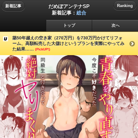
だめぽアンテナSP
Ranking
新着記事
新着記事：
総合
トップ
次へ
築50年越えの空き家（270万円）を730万円かけてリフォ
ーム、高額転売した大儲けというプランを実際にやってみ
た結果……
(PickUP!)