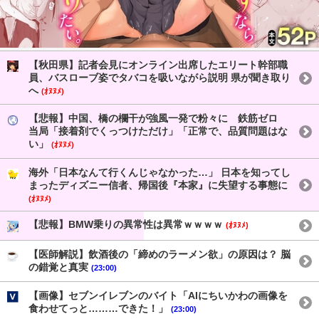
【秋田県】記者会見にオンライン出席したエリート幹部職
員、バスローブ姿でタバコを吸いながら説明 県が聞き取り
へ
(ｵﾇﾇﾒ)
【悲報】中国、橋の欄干が強風一発で粉々に 鉄筋ゼロ
当局「接着剤でくっつけただけ」「正常で、品質問題はな
い」
(ｵﾇﾇﾒ)
海外「日本なんて行くんじゃなかった…」 日本を知ってし
まったディズニー信者、帰国後『本家』に失望する事態に
(ｵﾇﾇﾒ)
【悲報】BMW乗りの異常性は異常ｗｗｗｗ
(ｵﾇﾇﾒ)
【医師解説】飲酒後の「締めのラーメン欲」の原因は？ 脳
の錯覚と真実
(23:00)
【画像】セブンイレブンのバイト「AIにちいかわの画像を
食わせてっと………できた！」
(23:00)