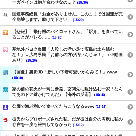
ーガペインは抱き合わせなの…？
(15:30)
国連事務総長「お金がありません。このままでは国連が完
全崩壊します。助けて下さい」
(15:29)
【悲報】 飛行機のパイロットさん、「駅弁」を食べてい
ることがバレる……
(15:20)
基地外パヨク集団「人殺しの汚い足で広島の土を踏む
な！」→広島県民「お前らの方が汚いんじゃ！」（※動画
あり）
(15:20)
【画像】裏垢JD「新しい下着可愛いからみて！」www
(15:19)
家の前の花火が一斉に暴発、玄関先に駆け込む一家「なん
であのドア鍵かけてんだ」【海外の反応】
(15:15)
公園で海老剥いて食べてたらこうなるwww
(15:15)
彼氏からプロポーズされた私。だが彼は自分の両親に私の
存在を一度も報告してなかった
(15:12)