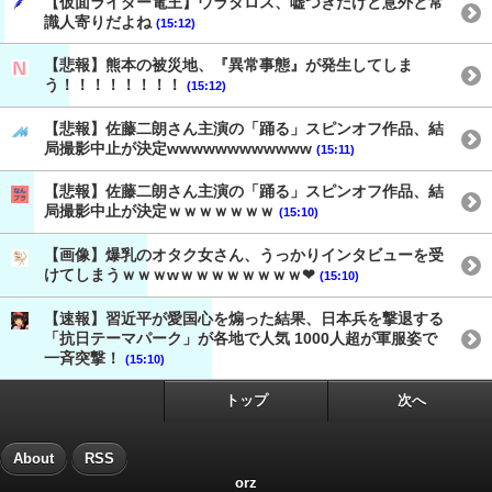
【仮面ライダー電王】ウラタロス、嘘つきだけど意外と常
識人寄りだよね
(15:12)
【悲報】熊本の被災地、『異常事態』が発生してしま
う！！！！！！！！
(15:12)
【悲報】佐藤二朗さん主演の「踊る」スピンオフ作品、結
局撮影中止が決定wwwwwwwwwwww
(15:11)
【悲報】佐藤二朗さん主演の「踊る」スピンオフ作品、結
局撮影中止が決定ｗｗｗｗｗｗｗ
(15:10)
【画像】爆乳のオタク女さん、うっかりインタビューを受
けてしまうｗｗｗwｗｗｗｗｗｗｗｗ❤
(15:10)
【速報】習近平が愛国心を煽った結果、日本兵を撃退する
「抗日テーマパーク」が各地で人気 1000人超が軍服姿で
一斉突撃！
(15:10)
トップ
次へ
About
RSS
orz