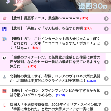
【悲報】露悪系アニメ、最盛期へｗｗｗｗｗ
(ｵﾇﾇﾒ)
【悲報】「果糖」が「がん転移」を促すと判明
(ｵﾇﾇﾒ)
【悲報】ガキ「これインターネット老人会じゃんｗ」ぼく
「どれどれ…」ガキ「ニコニコ！らきすた！ボカロ！」ぼ
く「はぁ…」
(ｵﾇﾇﾒ)
「感動のフィナーレだ」と某野党が達成した偉業に称賛の
声が殺到、なんかヒーロー番組の最終回を見ているような
気分に……
(ｵﾇﾇﾒ)
北朝鮮の弾道ミサイル部隊、ロシアのヴォロネジ州に展開
か…北朝鮮は本質的にウクライナと戦争状態に！
(15:38)
【朗報】 イーロン「Xでインプレゾンビが多すぎるから収
益分配プログラムやめるわ」
(15:38)
韓国人「不適切接待疑惑、2002年イタリア・スペイン戦で
『韓国に奪われた』と欧州の大手メディアが一斉に報