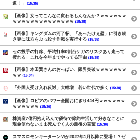
道！」
(15:35)
【画像】女ってこんなに変わるもんなんか？ｗｗｗｗｗｗ
ｗｗｗｗｗｗｗｗｗｗｗｗｗｗ
(15:35)
【画像】キングダムの河了貂、「あったけぇ壁」に引き続
き更に味方をぶっ殺す作戦を実行する
(15:35)
セの投手の打席、平均打率0割台ケガのリスクあり走って
疲れる←これを今年までやってる理由
(15:35)
【画像】本田翼さんのおっぱい、限界突破ｗｗｗｗｗｗｗ
ｗｗ
(15:34)
「外国人受け入れ反対」大幅増 若い世代で多く
(15:30)
【画像】ロピアのパワー全開おにぎり444円ｗｗｗｗｗｗ
ｗｗｗｗｗｗ
(15:30)
株資産7億円抱え込んで優待で節約生活して好きなことに
現金使わないまま死んでく人の最後の言葉
(15:30)
スマスロモンキーターンⅥが2027年1月以降に登場！？ゼ