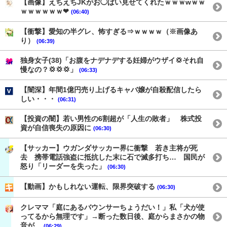
【画像】えちえちJKがお◯ぱい見せてくれたｗｗｗwｗｗ
ｗｗｗｗｗｗ❤
(06:40)
【衝撃】愛知の半グレ、怖すぎる⇒ｗｗｗｗ（※画像あ
り）
(06:39)
独身女子(38)「お腹をナデナデする妊婦がウザイ💢それ自
慢なの？💢💢💢」
(06:33)
【闇深】年間1億円売り上げるキャバ嬢が自殺配信したら
しい・・・
(06:31)
【投資の闇】若い男性の6割超が「人生の敗者」 株式投
資が自信喪失の原因に
(06:30)
【サッカー】ウガンダサッカー界に衝撃 若き主将が死
去 携帯電話強盗に抵抗した末に石で滅多打ち… 国民が
怒り「リーダーを失った」
(06:30)
【動画】かもしれない運転、限界突破する
(06:30)
クレママ「庭にあるバウンサーちょうだい！」私「犬が使
ってるから無理です」→断った数日後、庭からまさかの物
音が…
(06:29)