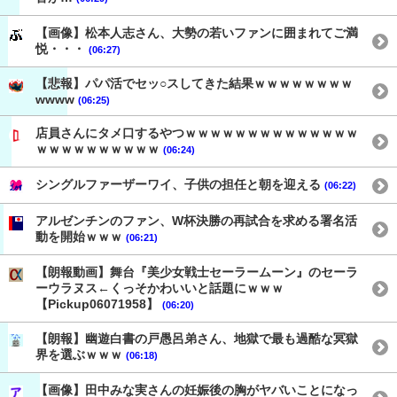
【画像】松本人志さん、大勢の若いファンに囲まれてご満
悦・・・
(06:27)
【悲報】パパ活でセッ○スしてきた結果ｗｗｗｗｗｗｗｗ
wwww
(06:25)
店員さんにタメ口するやつｗｗｗｗｗｗｗｗｗｗｗｗｗｗ
ｗｗｗｗｗｗｗｗｗｗ
(06:24)
シングルファーザーワイ、子供の担任と朝を迎える
(06:22)
アルゼンチンのファン、W杯決勝の再試合を求める署名活
動を開始ｗｗｗ
(06:21)
【朗報動画】舞台『美少女戦士セーラームーン』のセーラ
ーウラヌス←くっそかわいいと話題にｗｗｗ
【Pickup06071958】
(06:20)
【朗報】幽遊白書の戸愚呂弟さん、地獄で最も過酷な冥獄
界を選ぶｗｗｗ
(06:18)
【画像】田中みな実さんの妊娠後の胸がヤバいことになっ