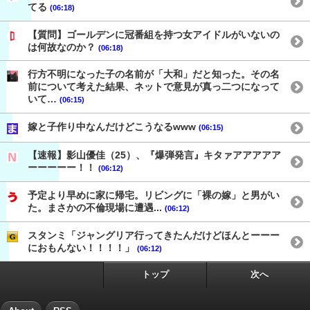
てる
(06:18)
【質問】ゴールデンに冠番組を持つ女アイドルがいないの
は何故なのか？
(06:18)
行方不明になった子の名前が「大和」だと知った。その名
前について考えた結果、ネットで意見が真っ二つになって
いて…
(06:15)
嫁と子作り中なんだけどこうなるwww
(06:15)
【速報】影山優佳（25）、『爆弾発言』キタァアアアアア
ーーーーー！！
(06:12)
予定より早めに家に帰宅。リビングに「裸の嫁」と男がい
た。まさかの不倫現場に遭遇...
(06:12)
スタンミ「ジャングリア行ってきたんだけどほんとーーー
におもんない！！！！」
(06:12)
トップ
次へ