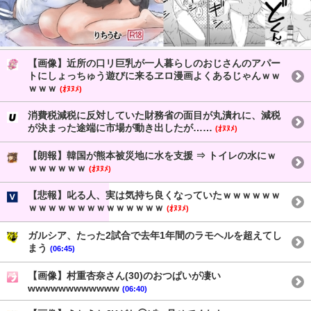
【画像】近所の口リ巨乳が一人暮らしのおじさんのアパー
トにしょっちゅう遊びに来るヱロ漫画よくあるじゃんｗｗ
ｗｗｗ
(ｵﾇﾇﾒ)
消費税減税に反対していた財務省の面目が丸潰れに、減税
が決まった途端に市場が動き出したが……
(ｵﾇﾇﾒ)
【朗報】韓国が熊本被災地に水を支援 ⇒ トイレの水にｗ
ｗｗｗｗｗｗ
(ｵﾇﾇﾒ)
【悲報】叱る人、実は気持ち良くなっていたｗｗｗｗｗｗ
ｗｗｗｗｗｗｗｗｗｗｗｗｗｗ
(ｵﾇﾇﾒ)
ガルシア、たった2試合で去年1年間のラモヘルを超えてし
まう
(06:45)
【画像】村重杏奈さん(30)のおつぱいが凄い
wwwwwwwwwwww
(06:40)