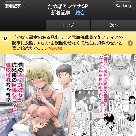
だめぽアンテナSP
Ranking
新着記事
新着記事：
総合
トップ
次へ
「かなり悪意のある見出し」と元海保職員が某メディアの
記事に反論、いよいよ誤魔化せなくて死亡は海保のせいと
言い始めたか……
(PickUP!)