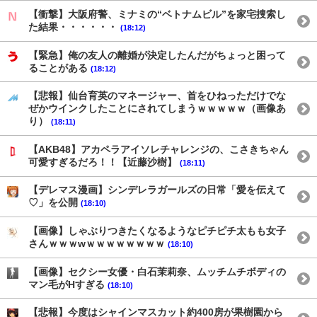
【衝撃】大阪府警、ミナミの“ベトナムビル”を家宅捜索し
た結果・・・・・・
(18:12)
【緊急】俺の友人の離婚が決定したんだがちょっと困って
ることがある
(18:12)
【悲報】仙台育英のマネージャー、首をひねっただけでな
ぜかウインクしたことにされてしまうｗｗｗｗｗ（画像あ
り）
(18:11)
【AKB48】アカペラアイソレチャレンジの、こさきちゃん
可愛すぎるだろ！！【近藤沙樹】
(18:11)
【デレマス漫画】シンデレラガールズの日常「愛を伝えて
♡」を公開
(18:10)
【画像】しゃぶりつきたくなるようなピチピチ太もも女子
さんｗｗｗwｗｗｗｗｗｗｗｗ
(18:10)
【画像】セクシー女優・白石茉莉奈、ムッチムチボディの
マン毛がHすぎる
(18:10)
【悲報】今度はシャインマスカット約400房が果樹園から