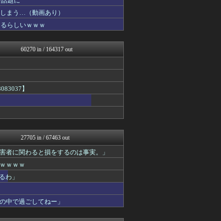
で話題に
哲学ニュースnwk
てしまう…（動画あり）
アルセウス速報＠ポケモンま...
なるらしいｗｗｗ
アルファルファモザイク＠ネ...
ヒーローNEWS
投資ちゃんねる
60270 in / 164317 out
えすえすログ
それからの出来事() アイ...
登山ちゃんねる
かぞくちゃんねる
パチンコ・パチスロ.com
83037】
マジキチ速報
ほんわかMkⅡ
SS 森きのこ！
あ艦これ ～艦隊これくしょ...
ラビット速報
27705 in / 67463 out
阪神タイガースちゃんねる
VTuberNews
害者に関わると損をするのは事実。」
Y速報
ｗｗｗｗ
スターライト速報 -遊戯王...
バイク速報
るわ」
アナ速‐女子アナ画像速報
乃木通 乃木坂46櫻坂46...
の中で過ごしてねー」
みそパンNEWS
明日は何を食べようか
ああ言えばForYou