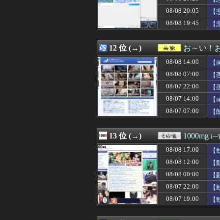
08/08 20:25
【愕然】ヤリチン
08/08 20:05
08/08 20:25
【悲報】なろう系
【
08/08 20:25
韓国人「欧州メデ
08/08 19:45
【
08/08 20:25
海外「”京都の鳥
08/08 20:25
オタク「パソコ
08/08 20:25
【速報】ひろゆ
12 位 (→)
お～い！
08/08 20:23
上茶谷大河7回
08/08 14:00
【
08/08 20:22
ガルシア、本日
08/08 20:21
知的障害者を題
08/08 07:00
【
08/08 20:20
バカ「アジフライ
08/07 22:00
【
08/08 20:20
【動画】黒人系アイ
08/07 14:00
08/08 20:20
【竹外交】米国は
【
08/08 20:20
【閲覧注意】JK妹
08/07 07:00
【
08/08 20:20
自認レイブンク
08/08 20:18
【無神経】うちは
08/08 20:18
【朗報】女子「ち
13 位 (→)
1000mg
[一
08/08 20:18
【衝撃】先日ワイ
08/08 17:00
【
08/08 20:18
難病を抱えて余命
08/08 20:18
バスでカーブ・坂
08/08 12:00
【
08/08 20:16
NATOの座標提
08/08 00:00
【
08/08 20:15
イオンのタイムセ
08/07 22:00
【
08/08 20:15
世界猫の日
08/08 20:15
【画像】貧乳好
08/07 19:00
【
08/08 20:14
ガンダムシリー
08/08 20:13
日本の夏祭りのグ