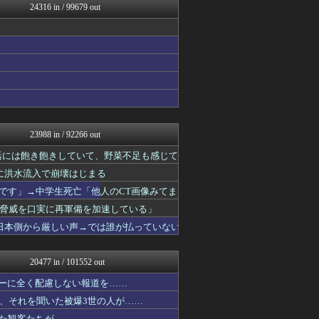
24316 in / 99679 out
ゲーム実況者速報＠YouT...
ポーランドボール 翻訳
日刊やきう速報
私が悪いの？【海外の反応】
Red4 海外の反応まとめ
JDM速報 海外の反応
韓国ニュース反応まとめ
ニチカン！
カンダタ速報
乃木坂46まとめ 乃木りん...
23988 in / 92266 out
奥様は鬼女-DQN返しまと...
なんじぇいスタジアム＠なん...
活には飽き飽きしていて、野菜不足も感じて
ファ板速報
帯に洪水流入で崩壊はじまる
ドメサカブログ
いです」→中学生死亡「他人のCT画像みてま
国難にあってもの申す！！
ゴールデンタイムズ
脅威を口実に再軍備を加速している」
もえるあじあ(･∀･)
日本側から厳しい声→では誰が払っていない
奥様は鬼女-DQN返しまと...
スマブラ屋さん | スマブ...
奥様は鬼女-DQN返しまと...
20477 in / 101552 out
海外の反応 お隣速報
かせまと！
シーに全く配慮しない報道を……
鷹速@ホークスまとめブログ
、それを聞いた被爆3世の人が……
わんこーる速報！
いた観客たちが……