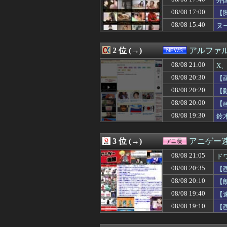
外
08/08 21:00
【疑問】葬式←
08/08 17:00
【
08/08 21:00
男主人公ってど
08/08 15:40
08/08 21:00
X、収益化が9/7に
ヌ
08/08 21:00
【仮面ライダー
08/08 21:00
【悲報】ちいか
2 位 (→)
アルファ
08/08 21:00
魔王「この石像
08/08 21:00
【シャニマス】
08/08 21:00
X、
08/08 21:00
2026年度 暑さ
08/08 20:30
【
08/08 21:00
旦那に子供を預け
08/08 21:00
【朗報】サンセイの
08/08 20:20
【
08/08 21:00
ショートスリーパー
08/08 20:00
【
08/08 21:00
鬼って船で難破
08/08 19:30
鈴
08/08 21:00
男「川で全裸の
08/08 21:00
【艦これ】でも
08/08 21:00
【画像】加工なし
3 位 (→)
アニゲー
08/08 21:00
可愛すぎるマネ
08/08 21:00
【ななし】ねる
08/08 21:05
ド
08/08 21:00
Switch カルド
08/08 20:35
【
08/08 21:00
【遊戯王OCG情
08/08 21:00
08/08 20:10
ETCの事をイー
【
08/08 21:00
【画像】本田望
08/08 19:40
【
08/08 21:00
日向坂46、も
08/08 19:10
【
08/08 21:00
「撃たれても撃っ
08/08 21:00
【画像】セブン
08/08 21:00
ガキ「世界を救