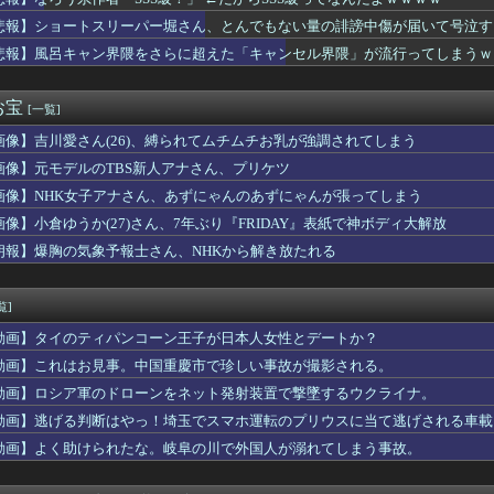
とサシ飲みするアラサー女ｗｗｗｗｗｗｗｗｗwwww
作者「SSS級！」 ←だからSSS級ってなんだよｗｗｗｗ
悲報】ショートスリーパー堀さん、とんでもない量の誹謗中傷が届いて号泣す
ィアがロンドン五輪銅メダルはく奪の可能性を報道！韓国が外国人審...
悲報】風呂キャン界隈をさらに超えた「キャンセル界隈」が流行ってしまうｗ
”は良いぞ」小規模だけどお勧めな日本の観光名所／お店に対する海...
ン自作できます」DQN「自分で車やバイクいじれます」
き、離婚へｗｗｗ
お宝
[一覧]
無失点7奪三振ｗｗｗｗｗｗｗｗｗｗｗｗｗｗｗｗｗｗｗｗｗｗｗｗ
画像】吉川愛さん(26)、縛られてムチムチお乳が強調されてしまう
2失策。普通のゴロや普通のフライ処理ができない模様
材とした小説を書いたけど、誰か読んでくれない？
画像】元モデルのTBS新人アナさん、プリケツ
うめーwww」ワイ「ほーい(ケチャップ取り上げる)」
画像】NHK女子アナさん、あずにゃんのあずにゃんが張ってしまう
ドルさん、リアルディズニープリンセスと話題に 【Pickup...
曖昧､韓国は冷ややか…習近平を激怒させた高市発言に｢無言の支持...
画像】小倉ゆうか(27)さん、7年ぶり『FRIDAY』表紙で神ボディ大解放
と喧嘩した兄、3分後妹が ”こうなってて” 絶望する…（衝撃...
朗報】爆胸の気象予報士さん、NHKから解き放たれる
ローってワードめっさすこ
ウサギを飼ってるが先日ウトメが来た時にウトが「食うのか？いつ氏...
ょっと待って、ワイくんってハンターハンターにいたよね？」ワイ「...
覧]
に｢殺すぞ｣と言った上司、｢胃が痛い｣とか言い出すｗｗｗｗｗ
動画】タイのティパンコーン王子が日本人女性とデートか？
宣告を受けた。身寄りなしのシンママで高1の息子に毎日氏ね氏ね言...
道の道のりなので危ないと思い3歳の子供達だけを座らせてたら『子...
動画】これはお見事。中国重慶市で珍しい事故が撮影される。
供でロシアが被害者面？（海外の反応）
動画】ロシア軍のドローンをネット発射装置で撃墜するウクライナ。
ールで買った３００円Ｔシャツがもうすぐ６才を迎えようとしていま...
動画】逃げる判断はやっ！埼玉でスマホ運転のプリウスに当て逃げされる車載
きは左のえっち女子を選ぶらしいww
動画】よく助けられたな。岐阜の川で外国人が溺れてしまう事故。
ズでダントツのクソ親キャラｗｗｗｗｗｗｗｗｗｗｗｗ
ルメって高カロリーだよな！←「お好み焼きの優勝」「焼きそばだろ...