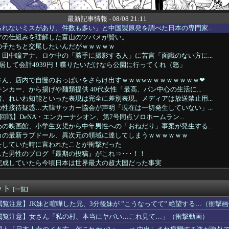
最新記事情報 - 08/08 21:11
れないミスがあり、件数も多い」と中国製原発を調べた日本の専門家...
アの仕組みを理解した富山のツバメが賢い。
の子たちと交尾したいんだがｗｗｗｗｗ
田中瞳アナ、ロケ中の「勝手に撮影する人」に苦言「面識のない方に...
居して会計4939円！喋りたいだけなら公園に行ってくれ（怒」
さん、店内で自慢のおっぱいをさらけ出すｗｗｗwｗｗｗｗｗｗｗｗ❤
ンカー、から揚げや麺類提供 40代女性「最高、パン中心の生活に...
、れいわ知能といった表現は完全に差別表現。メディアは放送禁止用...
性接待疑惑…大韓サッカー協会が声明「現在は一切発生していない」...
7回戦】DeNA・エンカーナシオン、第7号同点ソロホームラン...
の映画館、小学生女児から中年男性への「おねだり」事案が発生する...
カの最新ラブドール、異次元の領域に達してしまうｗｗｗｗｗｗ
をしていた時に言われたことが衝撃だった
た男性のブログ『最期の投稿』がこれ⇒･･･！！
完成していたら今頃日本は世界最大の超大国だった事実
い山への『障害者への配慮が足りない』という批判は害悪。障害者に...
(17)ちゃん、家族で初ハワイの写真を投稿
ット
中学野球部員死亡事故 書類送検の医師、別人のCT画像で診察した...
[一覧]
時間』より『睡眠の規則性』のほうが大事だと判明
閲覧注意】JK妹と喧嘩した兄、3分後妹が ”こうなってて” 絶望する…（衝撃
ジャやステゴにパパって呼ばれたい
閲覧注意】女さん「私の村、本当にヤバい…これ見て…」（衝撃動画）
oH開始まであと6日…なんか怖いんだけど先行3でも大丈夫かな？
ニットおっぱいの膨らみムギュムギュ揺れてタマランち