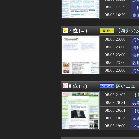
08/08 20:45
【グラブル】特別
08/08 20:45
【画像】アイドル
08/08 17:39
「
08/08 20:45
【画像】アイドル
し
08/08 16:39
高
08/08 20:45
どっちのほうが
受
08/08 20:45
【J2第1節 八戸
08/08 20:42
【西武対ソフトバ
7 位 (→)
【海外の
08/08 20:42
【動画】あたシコ女
08/08 20:41
08/07 23:00
【三河S】シンビリー
海
08/08 20:40
【PICK】三峡
08/06 23:00
海
08/08 20:40
小津玲奈 ｢すご
08/05 23:00
海
08/08 20:40
【画像】若手女
08/08 20:40
【朗報】誤って脳
08/04 23:00
欧
08/08 20:39
熊本県知事の要請
08/03 23:00
海
08/08 20:39
【秘密】精神的に
08/08 20:39
海外「日本は取り
08/08 20:39
「Aさんが万引
8 位 (→)
痛いニュース
08/08 20:38
【朗報】瀬戸環奈
08/08 21:03
08/08 20:38
【悲報】日本人
【
08/08 20:37
海外メディア「洋
性
08/08 20:31
共
08/08 20:35
【画像】新聞さ
08/08 20:01
【
08/08 20:35
なぜプーチンは
08/08 20:35
【画像】ハンター
08/08 19:34
国
08/08 20:34
【動画】波多野
08/08 19:00
ド
08/08 20:33
【遊戯王】福引が
08/08 20:33
西武ドラ１小島