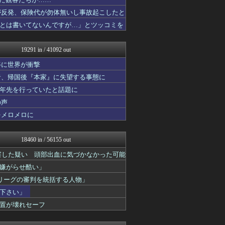
ミニゴブ速報 ～グラブルま...
(*ﾟ∀ﾟ)ゞカガクニュー...
が反発、保険代が勿体無いし事故起こしたと
VIPワイドガイド
とは書いてないんですが…」とツッコミを
育児板拾い読み
ドメサカブログ
なんじぇいスタジアム＠なん...
19291 in / 41092 out
妹はVIPPER
芸能人の気になる噂
姿に世界が衝撃
おーるじゃんる
者、帰国後『本家』に失望する事態に
坂道情報通～乃木坂46まと...
十年先を行っていたと話題に
なんJミュージアム
キニ速
の声
U-1 NEWS.
をメロメロに
奥様は鬼女-DQN返しまと...
海外のお前ら 海外の反応
奥様は鬼女-DQN返しまと...
18460 in / 56155 out
アナ速‐女子アナ画像速報
サイ速
察した疑い 頭部出血に気づかなかった可能
かいこれ！ 海外の反応 コ...
嫌がらせ酷い」
スコールちゃんねる｜２ちゃ...
リーグの審判を統括する人物」
軍事・ミリタリー速報☆彡
アニゲー速報
下さい」
筋肉速報
置が壊れセーフ
遊戯王マスターデュエルまと...
やみ速@なんJ西武まとめ