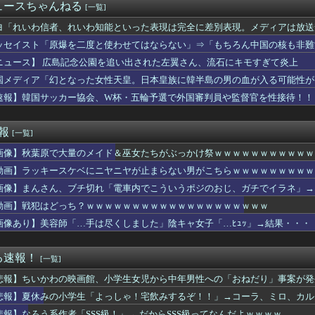
ちゃくちゃキツマンな女(40)のアソコを尻穴を見ながら1分間...
ュースちゃんねる
[一覧]
h2版『FF14』、ロードが長くなる不具合の修正パッチを本日...
うブラに乳首ひっかけてる女の子ｗｗｗ
ヨ「れいわ信者、れいわ知能といった表現は完全に差別表現。メディアは放送
7回戦】広島・坂倉、DeNA・中川虎大から第11号勝ち越しソ...
ッセイスト「原爆を二度と使わせてはならない」⇒「もちろん中国の核も非難
の好チーム」鈴木誠也のタイムリーなどでカブスが5連勝！（海外の...
ニュース】 広島記念公園を追い出された左翼さん、流石にキモすぎて炎上
救援募金のお願いをしていたところ、中指を立てられました。嫌がら...
ローテになるのか... 広島公演1日目セトリが判明！【全国ツ...
国メディア「幻となった女性天皇。日本皇族に韓半島の男の血が入る可能性が
beコメント欄、キレッキレ
速報】韓国サッカー協会、W杯・五輪予選で外国審判員や監督官を性接待！！
ライオンさん、溶ける
で大量のメイド＆巫女たちがぶっかけ祭ｗｗｗｗｗｗｗｗｗｗｗ
、先制タイムリー「佐野行進」牧も牧も1.2.1.2「牧行進」
速報
[一覧]
「女性の皆さんへ。パンツを履かずにを履いてみてください」
画像】秋葉原で大量のメイド＆巫女たちがぶっかけ祭ｗｗｗｗｗｗｗｗｗｗｗ
1億円以上脱税ｗｗｗ
たかった(´;ω;｀)」私（しゃぁねーなー） そして38歳・...
動画】ラッキースケベにニヤニヤが止まらない男がこちらｗｗｗｗｗｗｗｗｗ
んなデカケツを地上波で晒すドスケベ女ｗｗｗｗｗ
画像】まんさん、ブチ切れ「電車内でこういうポジのおじ、ガチでイラネ」→
隣でズルズル啜って食べるんだ！」
ルエンサー「20歳でアルファード一括で買えちゃう私って素敵」
動画】戦犯はどっち？ｗｗｗｗｗｗｗｗｗｗｗｗｗｗｗｗｗｗｗｗ
プロだけど質問ある？
画像あり】美容師「…手は尽くしました」陰キャ女子「…ﾋｭｯ」→結果・・・
かわ】店頭POPが著作権グレーゾーンで物議、公式コラボとの違い...
ースの「世界に5種しかない飛行能力」発言の謎が解ける
れ反対」大幅増 東大調査、若い世代で多く
る速報！
[一覧]
社、境内におけるコスプレや軍装の禁止を発表「厳粛で神聖なる場所」
悲報】ちいかわの映画館、小学生女児から中年男性への「おねだり」事案が発
村美玖、バタフライ鬼に襲われる・・・【THE 鬼タイジ】
すぎる県警本部長」、失職・・・
悲報】夏休みの小学生「よっしゃ！宅飲みするぞ！！」→コーラ、ミロ、カル
ンク19回戦】西武ドラ1小島、第5号逆転2ランホームラン！！！...
悲報】なろう系作者「SSS級！」 ←だからSSS級ってなんだよｗｗｗｗ