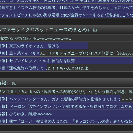
国人「日本人女のイキ方、何これヤバい…」⇒ 中出しされ痙攣する姿が海外
まぁわかる 四十九日←いらねぇだろ
閲覧注意】イスラム教徒の指導者、11歳の女子小学生をめちゃくちゃにヤっ
うですか
終わるwwwwwwwwwwwww
ーディストビーチじゃない海水浴場で女が全裸オ○ニーすると3分以内にこう
】単発要素が強めの回、みんなはどれが好き？
わ作者さん、「総額30億超」の大豪邸を建てる！？ｗｗｗｗｗ
ルファモザイク＠ネットニュースのまとめ
[一覧]
がお父様に封印された男なのね」
髪下ろし水着ちょこ先輩がエ〇チすぎる
収益化が9/7に終わるwwwwwwwwwwwww
のピーク終了
画像】東京のライオンさん、溶ける
て妹&姪っ子達を遊びに連れて行って、一日遊び倒した。すると、旦...
オンラインショップが再オープン 「新7500Tシャツ」「BO...
動画】黒人系アイドルさん、リアルディズニープリンセスと話題に 【Pickup080
、誹謗中傷を受けて突然泣き出すwwwwwwwwwwwwwww...
画像】セブンイレブン、ついに神商品を販売
した白人なんじゃないの？
木福「運転免許を取得しました！！ちゃんとMTだよ」
エルフ拾った
イベントのたびに思うんだ 空母機動部隊ってクソだわ！
のローカル地下アイドル、流石に厳しいwwwwww
速報
[一覧]
ージャ、甲子園で負けて泣く【画像あり】
ちゃん「おじさんたち～！もりもり食べて元気だすのよ～」
ワンゴ川上「みい山への『障害者への配慮が足りない』という批判は害悪。障
セプト ザ ファースト 1,858 本
画像】ハンターハンターさん、ガチで最強の新能力を登場させてしまうｗｗｗ
報】「聖なる心のバリア －マインドフォース－」裁定
ティーシーってゆってる奴がいたｗｗｗｗｗｗｗ
朗報】 イーロン「Xでインプレゾンビが多すぎるから収益分配プログラムやめ
結、お乳がデカすぎて浴衣を突き破ってしまう…
速報】ひろゆき、離婚wwwwww
ちもちの肉厚ナマ太ももが性的すぎんだろ【画像】
画像】熊本「はーい、被災者の人はこの、『ドラゴンボールの家』みたいな奴
ちゃイカン」警視庁OBが明かす拳銃使用の葛藤…河内長野「2発で...
イレブン、ついに神商品を販売
います」←飽きた。おっさんにしろ