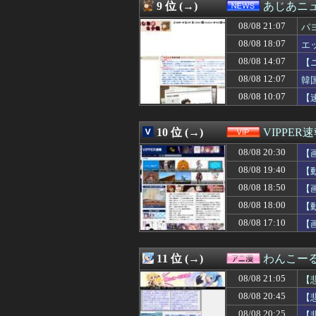
08/08 20:33
ワイ15センチ、め
9 位 (→)
あじあニ
08/08 20:32
【朗報】Switc
08/08 21:07
08/08 20:32
【画像】こうい
パ
08/08 20:32
【DeNA対広島1
08/08 18:07
エ
08/08 20:31
海外「MLB屈指
08/08 14:07
【
08/08 20:31
共産党「熊本地震
08/08 20:31
【櫻坂46】ここが
08/08 12:07
韓
08/08 20:31
【画像】YouTu
08/08 10:07
【
08/08 20:30
【画像】東京の
08/08 20:30
【画像】秋葉原
08/08 20:30
DeNA・佐野恵太
10 位 (→)
VIPPER
08/08 20:30
【画像】美少女
08/08 20:30
【
08/08 20:30
国税務署職員が
08/08 20:30
父「娘の花嫁姿が見
08/08 19:40
【
08/08 20:30
声優のクセにこ
08/08 18:50
【
08/08 20:30
？「俺はわざと
08/08 20:30
08/08 18:00
【画像】インフ
【
08/08 20:30
デリ嬢を落とす
08/08 17:10
【
08/08 20:30
【セブンAIちい
08/08 20:29
【速報】ワンピ
08/08 20:29
「外国人受け入
11 位 (→)
わんこー
08/08 20:28
【英断】靖国神
08/08 21:05
【
08/08 20:27
【日向坂46】金
08/08 20:27
【画像】「美人
08/08 20:45
【
08/08 20:27
【西武対ソフトバ
08/08 20:25
【