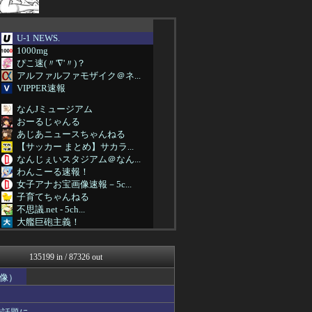
U-1 NEWS.
1000mg
ぴこ速(〃'∇'〃)？
アルファルファモザイク＠ネ...
VIPPER速報
なんJミュージアム
おーるじゃんる
あじあニュースちゃんねる
【サッカー まとめ】サカラ...
なんじぇいスタジアム＠なん...
わんこーる速報！
女子アナお宝画像速報－5c...
子育てちゃんねる
不思議.net - 5ch...
大艦巨砲主義！
アニゲー速報
なんJ PRIDE
135199 in / 87326 out
痛いニュース(ﾉ∀`)
凹凸ちゃんねる 発達障害・...
画像）
うまぴょいチャンネル -ウ...
ウマ娘まとめ速報うまろぐ
アイドル・女子アナ★吟じま...