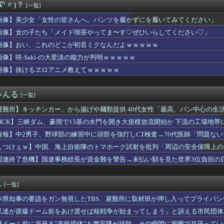
∇'〃)？
[一覧]
やっぱみんな彼氏いるのかな？
ガーを食べる罪【ポーランドボール】
画像】美少女「女性の皆さんへ。パンツを履かずにを履いてみてください」
7回5安打7奪三振無失点
画像】女の子たち「メイド喫茶やってま〜す♡ぜひいらしてください♡」
いくら使おうと、あなたには関係ない」そう言われた妻が家計を分け...
本政府が、アメリカ政府によるネットミームとしての任天堂やポケモ...
画像】おい、これのどこが初音ミクなんだよｗｗｗｗｗ
ンダS2000の外観とスペックは今でも見劣りしない！
画像】咲-Saki-の大星淡の能力が判明ｗｗｗｗｗ
勝、アメリカ惨敗」米イラン、終戦MOU署名方式で対立…イランは...
画像】抜けるヱロアニメ教えてｗｗｗｗｗ
「世界の数学者が愛した日本のチョーク、社長が最後に選んだ相手」
能女って何とかならんの？
香、前屈みで◯◯が見える角度
ゃんる
[一覧]
さにｶﾁﾑｶ。
代行「得点が栄養剤になった」８勝目の竹丸和幸たたえる「悩んだ」...
避難所】キッチンカー、から揚げや麺類提供 40代女性「最高、パン中心の生
ーデザインのカードケースを8月7日に発売、個人情報を可愛くスマ...
た」→時事通信タイトル「パンに飽き飽き」
PICK】三峡ダム、豪雨で13基の水門を開き大規模放流開始か 下流の工場地
×仙台】藤枝がJ2・J3百年構想リーグ王者の仙台を撃破！槙野...
入れた先進国は大きな経済的恩恵を享受→データでもはっきり日本一...
速報】中2男子、野球部の練習中に頭部を強打しCT検査→70代医師「問題な
中でこれやる奴ｗｗｗｗｗｗｗｗｗ
た」
しつけぇｗ】中国、海上自衛隊のトマホーク試射を批判「周辺の安全保障上の
です」靖国神社、境内におけるコスプレや軍装の禁止を発表
国連終了危機】国連事務総長が資金難を警告→未払い額を見た世界3位負担の
が集まった際の買い出しをしてたのに「どんだけ食べるのｗ」と店員...
か言え
キプロス」を間違えるｗｗｗｗｗｗｗｗ
来た時下の子が娘のお気に入りにアクセサリーを壊してしまった。そ...
.
[一覧]
カー協会の性接待報道、海外でも大騒ぎに・・・2002年W杯4強...
トのバーリ氏、トランプ相場を痛烈批判「バカどもが輝く時だ」
本県知事の要請をガン無視したTBS、避難所に取材班が押し入ってプライバ
ァン集合（2026.8.8）
私達が原爆ドーム前をあけ渡せば核戦争が始まってしまう」と訴える市民団体
小学生「よっしゃ！宅飲みするぞ！！」→コーラ、ミロ、カルピス！...
爆ドーム前に居座る”市民団体”を警官隊が排除、その瞬間に周囲で見守って