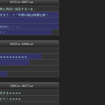
えっ!?またここのサイト?
16731 in / 66071 out
mutyunのゲーム+αブ...
禁止用語に指定するべき」
いたしん！
なんじぇいスタジアム＠なん...
する？」⇒「中国の核は綺麗な核！」
わーすぽ 海外の反応
痛いニュース(ﾉ∀`)
櫻坂46まとめもり～
ゼロに・・・」
カンダタ速報
！！
アルファルファモザイク＠ネ...
VIPPER速報
ベイスターズNEWS
16629 in / 83040 out
ぴこ速(〃'∇'〃)？
まとめたニュース
オーバージョイド！
ｗｗｗｗｗｗｗｗｗ
芸能人の気になる噂
育児板拾い読み
【2ch】ニュー速クオリテ...
質問ある？まとめ速報
モッコスヌ〜ン
漫画まとめ速報
日本第一！ニュース録
15885 in / 48275 out
正義の見方
生するｗｗｗｗ
日向坂46まとめもり～
ぶる速-VIP
ピス！ｗｗｗｗ
なんじぇいスタジアム＠なん...