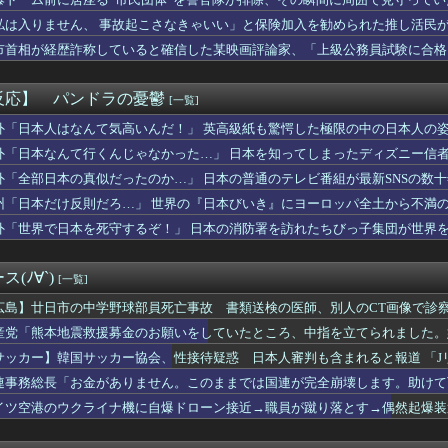
生放送「ようこそ真夏のショータイムSP」グッズ・リアルイベント...
さん「体重10キロ増えたらこうなった」
私は入りません、 事故起こさなきゃいい」と保険加入を勧められた推し活民
さん「体重10キロ増えたらこうなった」
て……
市首相が経歴詐称していると確信した某映画評論家、「上級公務員試験に合格
元気もらえるかって言ったら圧倒的にアメリカだわね
けまくり……
×富山】八戸が記念すべきJ2初勝利！佐藤祐太の無回転ミドル＆...
ンク19回戦】西武がソフトバンクに逆転勝ちで2位浮上！連敗は3...
反応】 パンドラの憂鬱
[一覧]
襲来wwwwwwwwwwwwww
ブ川田w w w w w
外「日本人はなんて気高いんだ！」 英高級紙も驚愕した極限の中の日本人の
ダム、豪雨で13基の水門を開き大規模放流開始か 下流の工場地帯...
外「日本なんて行くんじゃなかった…」 日本を知ってしまったディズニー信
く久しぶりのプールでした｣【乃木坂46】
外「全部日本の真似だったのか…」 日本の普通のテレビ番組が最新SNSの数
子アナさん、脇を見せつけてしまうｗｗｗｗｗｗｗｗｗｗｗｗ
幹を摘出された女性､重篤な植物状態だが､意識は正常で何かを思考...
州「日本だけ反則だろ…」 世界の『日本びいき』にヨーロッパ全土から不満
をガン無視したTBS、避難所に取材班が押し入ってプライバシーに...
外「世界で日本を死守するぞ！」 日本の消防署を訪れたちびっ子集団が世界
病んでしまい手帳を持ってた時、水が嫌いになり風呂に近寄らずあま...
締まれ！」栃木でシャインマスカット400房が盗難被害に（海外の...
きで捕まった」噂は一気に広がっている。何故なら…
(ﾉ∀`)
[一覧]
さんがお盆休みに全国で無料ツーショットイベント開催しまくるww...
、相変わらず軽自動車に軽油を入れる…
広島】廿日市の中学野球部員死亡事故 書類送検の医師、別人のCT画像で診
ゲー市場はグラフィック至上主義のせいで崩壊しつつある」（海外の...
産党「熊本地震救援募金のお願いをしていたところ、中指を立てられました。
ん、壮大な縦読みを仕込んでしまう・・・
サッカー】韓国サッカー協会、性接待疑惑 日本人審判も含まれると報道 「J
ウクライナ侵攻をやめられないのか？！
ハンターさん、ガチで最強の新能力を登場させてしまうｗｗｗｗｗｗ...
連事務総長「お金がありません。このままでは国連が完全崩壊します。助けて
結衣さんビーチクビンビンドスケベおっぱいｗｗｗｗｗｗｗｗｗｗ
イツ空港のウクライナ機に自爆ドローン接近→職員が蹴り落とす→偶然起爆装
５等６等しか出ないんだが🤬
大河、試合をひっくり返す逆転２ラン！