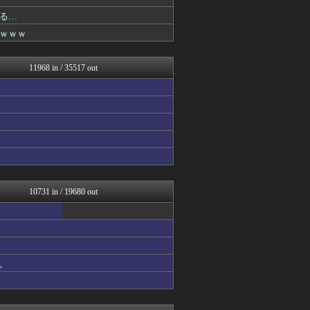
バズッター速報
わんこーる速報！
る…
世界の憂鬱 海外・韓国の反...
ｗｗｗ
すらるど - 海外の反応
かせまと！
ゲーム魔人
11968 in / 35517 out
なんじぇいスタジアム＠なん...
阪神タイガースちゃんねる
異世界転生まとめ速報
キニ速
アルファルファモザイク＠ネ...
キムチ速報
ポッカキット
りぷらい速報
奥様は鬼女-DQN返しまと...
アニはつ -アニメ発信場-
10731 in / 19680 out
NEWSぽけまとめーる
奥様は鬼女-DQN返しまと...
奥様は鬼女-DQN返しまと...
世界はグーチョキパー
育児板拾い読み
。
ねこのあまやどり
まとめCUP
ガンダムブログ（情報戦仕様...
海外さんいらっしゃい 海外...