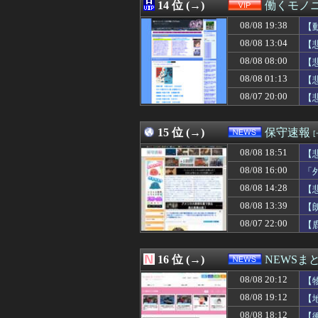
08/08 20:12
14 位 (→)
【完結編】友人か
働くモノニ
08/08 20:12
【物議】ジャンポ
08/08 19:38
【
08/08 20:11
【悲報】欧州サ
08/08 20:11
08/08 13:04
オイシ高義博(4
【
08/08 20:11
アメリカ「お前
08/08 08:00
【
08/08 20:11
【阪神対中日18
08/08 01:13
【
08/08 20:11
【ウマ娘】プリ
08/08 20:11
【衝撃】ジャン
08/07 20:00
【
08/08 20:10
【動画】役満ボデ
08/08 20:10
【グラブル】特別
15 位 (→)
保守速報
08/08 18:51
【
08/08 16:00
「
08/08 14:28
【
08/08 13:39
【
08/07 22:00
【
16 位 (→)
NEWSま
08/08 20:12
【
08/08 19:12
【
08/08 18:12
【