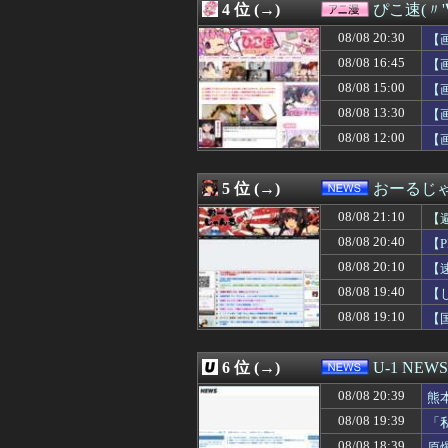
4 位 (→)
ぴこ速(〃'
08/08 21:00
Vチューバーて
08/08 21:00
【インド】バー
08/08 20:30
【
08/08 21:00
SB上茶谷(29)
08/08 16:45
【
08/08 21:00
「お父さんが私に
08/08 15:00
08/08 21:00
【海外の反応】日
【
08/08 21:00
【海外の反応】ホ
08/08 13:30
【
08/08 21:00
韓国人「イラン完
08/08 12:00
【
08/08 21:00
【朗報】韓国人
08/08 21:00
ホラー映画の無
08/08 20:58
【速報】賀喜遥
5 位 (→)
おーるじ
08/08 20:57
駅でのマナーの悪
08/08 20:56
【巨人】橋上監督
08/08 21:10
【
08/08 20:56
PGAがディズニ
い
08/08 20:40
【
08/08 20:55
【J2第1節 藤枝
08/08 20:10
08/08 20:55
移民を大量に受け
【
08/08 20:50
【画像】温泉の
し
08/08 19:40
【
08/08 20:48
「神聖なる場所
08/08 19:10
【
08/08 20:47
【変な店員】親戚
の
08/08 20:47
配信者「岩手と
08/08 20:47
娘の友達が遊びに
6 位 (→)
U-1 NEWS
08/08 20:47
韓国人「韓国サッ
08/08 20:46
マネー・ショー
08/08 20:39
熊
08/08 20:46
【敗戦】ホークスフ
08/08 19:39
「
08/08 20:45
【悲報】夏休みの
08/08 18:39
原