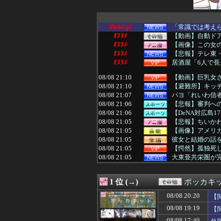
PickUp!
「常識では考えら
ｵﾇﾇﾒ
【動画】自動ド
ｵﾇﾇﾒ
【画像】この女
ｵﾇﾇﾒ
【悲報】テレ東・
ｵﾇﾇﾒ
居酒屋「6人で長
08/08 21:10
【動画】巨乳女
08/08 21:10
【避難所】キッチ
08/08 21:07
パヨ「れいわ信者
08/08 21:06
【悲報】審判への
08/08 21:06
【DeNA対広島1
08/08 21:05
【悲報】ちいかわ
08/08 21:05
【画像】アメリ
08/08 21:05
彼女と結婚の話
08/08 21:05
【愕然】孤独死し
08/08 21:05
大東亜共栄圏が
08/08 21:05
ドワンゴ川上「み
08/08 21:04
【速報】tuki.
1 位 (→)
ポッカキ
08/08 21:03
【広島】廿日市の
08/08 21:01
【速報】『睡眠
08/08 20:20
【
08/08 21:01
【ウマ娘】ドリ
08/08 19:19
【
08/08 21:01
【ウマ娘】8月L
08/08 21:00
吉川愛、縛られ
08/08 17:40