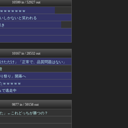
浮気ちゃんねる
10599 in / 52927 out
NEWSまとめもりー｜2c...
ｗｗｗｗｗｗｗ
フィルダースチョイス
広島東洋カープまとめブログ...
いしかないと笑われる
海外の万国反応記＠海外の反...
引き
なんじぇいスタジアム＠なん...
ウマ娘うまぴょい速報
mashlife通信
ラビット速報
ミニゴブ速報 ～グラブルま...
10167 in / 28532 out
けただけ」「正常で、品質問題はない」
増
切り祭り」開幕へ
たｗｗｗｗｗ
ュで逃走中
9877 in / 59158 out
た」←これどっちが勝つの？