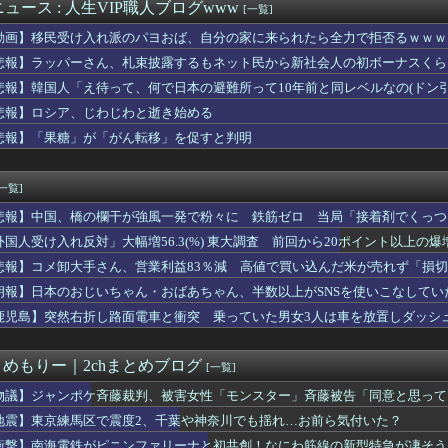
ら俺の嫁と子が不審な男と歩いてると聞いた俺。単身赴任先から興信...
ュース : 人生VIP職人ブログwww
[一覧]
ケ斉藤裁判、被害女性「モンスター」斉藤被告「同意と思ってた」←...
動画】移民受け入れ派のパヨおば、自分の家に来られたら全力で拒否るｗｗｗ
ッカーの順位、固定化してもう覆すことができない
2盗塁)←カープの補強ポイント『俊足強打のショート＆広島出身』
悲報】ラッパーさん、札束披露するもネット民から新社会人の初ボーナスくら
らの国の史上最も美しい女優を選ぶなら誰になる？」
悲報】韓国人「え待って、何で日本の避難所って10年前と同レベルなの(ドン
回戦】阪神・ガルシアの守備…
悲報】ロシア、じわじわと逝き始める
コネがウマ娘とコラボ！今秋開催予定
ポケ斎藤の犯行、生々しすぎて勃起してしまうレベルｗｗｗｗｗ
悲報】「果糖」が「がん転移」を促すと判明
ィ・岡田紗佳(32)、渾身のあたシコダンスwwwwwww
生放送「ようこそ真夏のショータイムSP」最新アップデート情報ま...
[一覧]
悲報】中国、橋の欄干が強風一発で粉々に 鉄筋ゼロ 当局「接着剤でくっつ
外国人受け入れ反対」大幅増56.3(%) 東大調査 前回から20ポイント以上の爆
悲報】コメ卸大手さん、営業利益83％減 高値で買い込んだ米が売れず「損
朗報】日本のおじいちゃん・おばあちゃん、半数以上がSNSを使いこなしてい
鹿児島】突然右折し路面電車と衝突 乗っていた男女3人は車を放置しダッシ
とめもりー｜2chまとめブログ
[一覧]
物議】ジャンポケ斉藤裁判、被害女性「モンスター」斉藤被告「同意と思って
地震】東京練馬区で震度2、千葉や神奈川でも揺れ…お前ら気付いた？
衝撃】南海電鉄がピニンファリーナと初共創！なにわ筋線の新型特急が凄そう